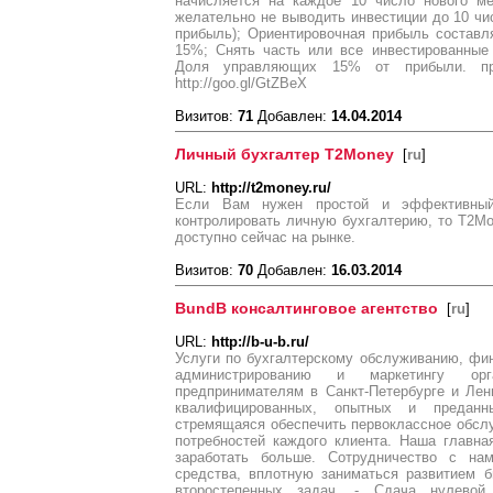
начисляется на каждое 10 число нового ме
желательно не выводить инвестиции до 10 ч
прибыль); Ориентировочная прибыль состав
15%; Снять часть или все инвестированные
Доля управляющих 15% от прибыли. про
http://goo.gl/GtZBeX
Визитов:
71
Добавлен:
14.04.2014
Личный бухгалтер T2Money
[
ru
]
URL:
http://t2money.ru/
Если Вам нужен простой и эффективный 
контролировать личную бухгалтерию, то T2Mo
доступно сейчас на рынке.
Визитов:
70
Добавлен:
16.03.2014
BundB консалтинговое агентство
[
ru
]
URL:
http://b-u-b.ru/
Услуги по бухгалтерскому обслуживанию, фи
администрированию и маркетингу орг
предпринимателям в Санкт-Петербурге и Лен
квалифицированных, опытных и преданн
стремящаяся обеспечить первоклассное обсл
потребностей каждого клиента. Наша главн
заработать больше. Сотрудничество с на
средства, вплотную заниматься развитием б
второстепенных задач. - Сдача нулевой