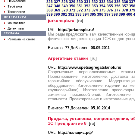
Психология
326
327
328
329
330
331
332
333
334
335
336
33
347
348
349
350
351
352
353
354
355
356
357
35
Твоё имя
368
369
370
371
372
373
374
375
376
377
378
37
Технологии
389
390
391
392
393
394
395
396
397
398
399
400
jurkonspb.ru
[
ru
]
Фантастика
Детективы
URL:
http://jurkonspb.ru/
Мы рады предложить вам качественные юриди
физических лиц регистрация ТСЖ по доступны
Реклама на сайте
Визитов:
77
Добавлен:
06.09.2011
Агрегатные станки
[
ru
]
URL:
http://www.spetsagregatstanok.ru/
Современные переналаживаемые станк
Проектирование, изготовление, доставка з
гарантийное обслуживание. Модерниза
оборудования. Изготовление изделий из ме
крупносерийное). Изготовление пресс-форм
зажимных приспособлений. Изготовление
стоимости. Проектирование и изготовление дру
Визитов:
77
Добавлен:
05.10.2014
Продажа, установка, сопровождение, о
1С Предприятие 8
[
ru
]
URL:
http://паладис.рф/