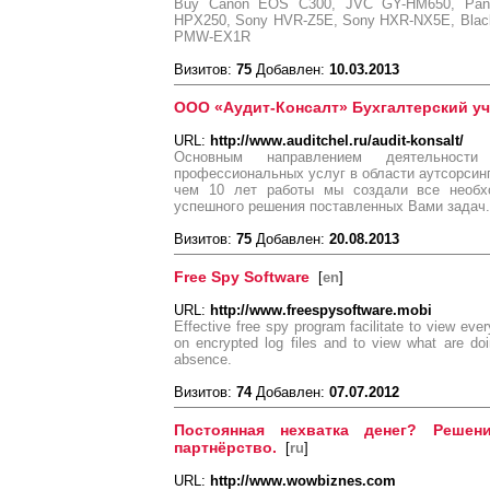
Buy Canon EOS C300, JVC GY-HM650, Pana
HPX250, Sony HVR-Z5E, Sony HXR-NX5E, Blac
PMW-EX1R
Визитов:
75
Добавлен:
10.03.2013
ООО «Аудит-Консалт» Бухгалтерский уч
URL:
http://www.auditchel.ru/audit-konsalt/
Основным направлением деятельности
профессиональных услуг в области аутсорсинга
чем 10 лет работы мы создали все необх
успешного решения поставленных Вами задач.
Визитов:
75
Добавлен:
20.08.2013
Free Spy Software
[
en
]
URL:
http://www.freespysoftware.mobi
Effective free spy program facilitate to view eve
on encrypted log files and to view what are d
absence.
Визитов:
74
Добавлен:
07.07.2012
Постоянная нехватка денег? Решен
партнёрство.
[
ru
]
URL:
http://www.wowbiznes.com