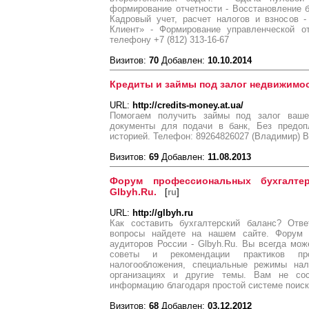
формирование отчетности - Восстановление бу
Кадровый учет, расчет налогов и взносов -
Клиент» - Формирование управленческой от
телефону +7 (812) 313-16-67
Визитов:
70
Добавлен:
10.10.2014
Кредиты и займы под залог недвижимост
URL:
http://credits-money.at.ua/
Помогаем получить займы под залог ваше
документы для подачи в банк, Без предоп
историей. Телефон: 89264826027 (Владимир) В
Визитов:
69
Добавлен:
11.08.2013
Форум профессиональных бухгалте
Glbyh.Ru.
[
ru
]
URL:
http://glbyh.ru
Как составить бухгалтерский баланс? Отв
вопросы найдете на нашем сайте. Форум 
аудиторов России - Glbyh.Ru. Вы всегда мо
советы и рекомендации практиков пр
налогообложения, специальные режимы нал
организациях и другие темы. Вам не со
информацию благодаря простой системе поиск
Визитов:
68
Добавлен:
03.12.2012