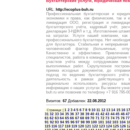
Бухгалтерские услуги, юридическая по
URL:
http://ecoplus-buh.ru
Профессиональная бухгалтерская и юриди
экономики и права, как физическим, так и 
ликвидация ООО, регистрация и ликвидаци
бухгалтерского учёта, кадровый учёт, рас
декларации 3-НДФЛ и т.д. Изготовление штамп
на затратах. Услуги нашей компании, как
профессионального бухгалтера. Нет необходим
для бухгалтера. Стабильная и непрерывная
человеческий фактор (больничные, отпу
Качественно и эффективно. Привлечени
специалистов, работа в команде, разделение 
участков учёта между сотрудниками пов
выполняемых работ. Скрупулезное построе
приема исходных документов, до отправки
подход по ведению бухгалтерского учёта
деятельность в рамках действующего з
рационально использовать ресурсы ваш
информацию о наших услугах Вы можете узнать
buh.ru или позвонив по телефону +7 916 795-
Визитов:
67
Добавлен:
22.08.2012
1
2
3
4
5
6
7
8
9
10
11
12
13
14
15
16
1
Страница: [
31
32
33
34
35
36
37
38
39
40
41
42
43
44
45
46
47
61
62
63
64
65
66
67
68
69
70
71
72
73
74
75
76
77
91
92
93
94
95
96
97
98
99
100
101
102
103
104
1
115
116
117
118
119
120
121
122
123
124
125
126
1