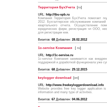
Территория БухУчета
[
ru
]
URL:
http://tbu-spb.ru
Компания Территория БухУчета помогает по
2012. Бухгалтерское обслуживание компаний
квартального отчета. Осуществление по
юридических фирм, регистрация чп ООО, не
для регистрации ккм.
Визитов:
68
Добавлен:
28.02.2012
1c-servise Компания
[
ru
]
URL:
http://1c-servise.ru
1c-servise Компания занимается как внедре
поддержкой и доработкой функционала уже су
Визитов:
68
Добавлен:
29.12.2015
keylogger download
[
en
]
URL:
http://www.freekeyloggerdownload.info
Website provides free key logger application is
information and many type of activities.
Визитов:
67
Добавлен:
04.06.2012