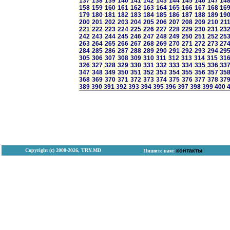
137
138
139
140
141
142
143
144
145
146
147
14
158
159
160
161
162
163
164
165
166
167
168
16
179
180
181
182
183
184
185
186
187
188
189
19
200
201
202
203
204
205
206
207
208
209
210
21
221
222
223
224
225
226
227
228
229
230
231
23
242
243
244
245
246
247
248
249
250
251
252
25
263
264
265
266
267
268
269
270
271
272
273
27
284
285
286
287
288
289
290
291
292
293
294
29
305
306
307
308
309
310
311
312
313
314
315
31
326
327
328
329
330
331
332
333
334
335
336
33
347
348
349
350
351
352
353
354
355
356
357
35
368
369
370
371
372
373
374
375
376
377
378
37
389
390
391
392
393
394
395
396
397
398
399
400
Copyright (с) 2000-2026, TRY.MD
контакты
Пишите нам: