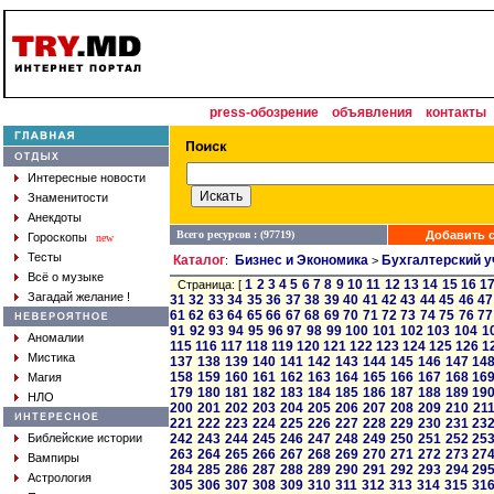
press-обозрение
объявления
контакты
Интересные новости
Знаменитости
Анекдоты
Всего ресурсов : (97719)
Добавить с
Гороскопы
new
Тесты
Каталог
Бизнес и Экономика
Бухгалтерский у
:
>
Всё о музыке
1
2
3
4
5
6
7
8
9
10
11
12
13
14
15
16
1
Страница: [
Загадай желание !
31
32
33
34
35
36
37
38
39
40
41
42
43
44
45
46
47
61
62
63
64
65
66
67
68
69
70
71
72
73
74
75
76
77
91
92
93
94
95
96
97
98
99
100
101
102
103
104
1
Аномалии
115
116
117
118
119
120
121
122
123
124
125
126
1
Мистика
137
138
139
140
141
142
143
144
145
146
147
14
158
159
160
161
162
163
164
165
166
167
168
16
Магия
179
180
181
182
183
184
185
186
187
188
189
19
НЛО
200
201
202
203
204
205
206
207
208
209
210
21
221
222
223
224
225
226
227
228
229
230
231
23
Библейские истории
242
243
244
245
246
247
248
249
250
251
252
25
263
264
265
266
267
268
269
270
271
272
273
27
Вампиры
284
285
286
287
288
289
290
291
292
293
294
29
Астрология
305
306
307
308
309
310
311
312
313
314
315
31