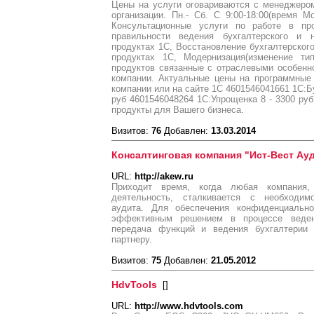
Цены на услуги оговариваются с менеджером
организации. Пн.- Сб. С 9:00-18:00(время М
Консультационные услуги по работе в пр
правильности ведения бухгалтерского и 
продуктах 1С, Восстановление бухгалтерского
продуктах 1С, Модернизация(изменение ти
продуктов связанные с отраслевыми особенн
компании. Актуальные цены на программные
компании или на сайте 1С 4601546041661 1С:Бу
руб 4601546048264 1С:Упрощенка 8 - 3300 руб
продукты для Вашего бизнеса.
Визитов:
76
Добавлен:
13.03.2014
Консалтинговая компания "Ист-Вест Ау
URL:
http://akew.ru
Приходит время, когда любая компания,
деятельность, сталкивается с необходим
аудита. Для обеспечения конфиденциально
эффективным решением в процессе веден
передача функций и ведения бухгалтерии
партнеру.
Визитов:
75
Добавлен:
21.05.2012
HdvTools
[
]
URL:
http://www.hdvtools.com