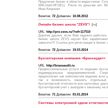
Предлагаю бизнес в области видео-связи. Сотр
IBM,Intell,HP,DELL. Риска по деньгам нет. М
Иван Кицканян
Визитов:
72
Добавлен:
10.08.2012
Онлайн бизнес школа "ZEVS"!
[
ru
]
URL:
http://pro-zevs.ru/?ref=117510
Дорогие друзья, если Вам надоело работать 
бизнес школа ZEVS научит Вас зарабатывать
зависить!!!! Ссылка для регистрации в бизнес ш
Визитов:
72
Добавлен:
19.03.2014
Бухгалтерская компания «Брассаудит»
URL:
http://brassaudit.ru
Профессиональные услуги по ведению бухгал
индивидуальных предпринимателей. Сопр
предполагает как комплексное ведение всех у
так и возможность заказать отдельные 
бухгалтерской отчетности или налоговых декл
бухгалтерский учет с выездом к заказчику на е
Визитов:
71
Добавлен:
03.01.2014
Системы электронной сдачи отчетности