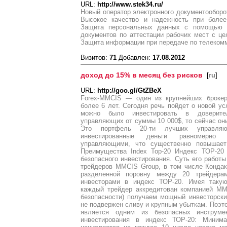
URL:
http://www.stek34.ru/
Новый оператор электронного документооборо
Высокое качество и надежность при более
Защита персональных данных с помощью п
документов по аттестации рабочих мест с ц
Защита информации при передаче по телеком
Визитов:
71
Добавлен:
17.08.2012
доход до 15% в месяц без рисков
[
ru
]
URL:
http://goo.gl/GtZBeX
Forex-MMCIS — один из крупнейших брокер
более 6 лет. Сегодня речь пойдет о новой ус
можно было инвестировать в доверите
управляющих от суммы 10 000$, то сейчас они
Это портфель 20-ти лучших управляю
инвестированные деньги равномерно
управляющими, что существенно повышает
Преимущества Index Top-20 Индекс ТОР-20
безопасного инвестирования. Суть его работы
трейдеров MMCIS Group, в том числе Кондак
разделенной поровну между 20 трейдера
инвесторами в индекс ТОР-20. Имея так
каждый трейдер аккредитован компанией MM
безопасности) получаем мощный инвесторски
не подвержен сливу и крупным убыткам. Поэто
является одним из безопасных инструме
инвестирования в индекс ТОР-20: Мини