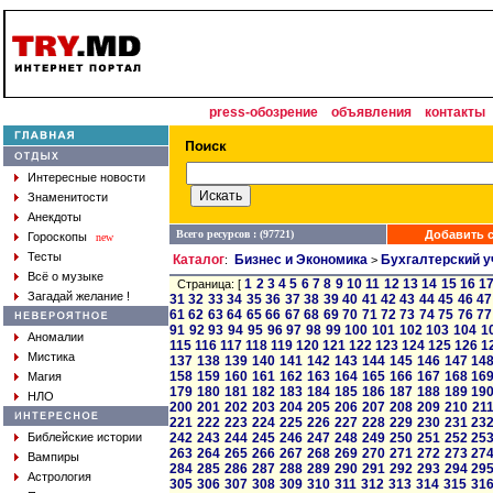
press-обозрение
объявления
контакты
Интересные новости
Знаменитости
Анекдоты
Всего ресурсов : (97721)
Добавить с
Гороскопы
new
Тесты
Каталог
Бизнес и Экономика
Бухгалтерский у
:
>
Всё о музыке
1
2
3
4
5
6
7
8
9
10
11
12
13
14
15
16
1
Страница: [
Загадай желание !
31
32
33
34
35
36
37
38
39
40
41
42
43
44
45
46
47
61
62
63
64
65
66
67
68
69
70
71
72
73
74
75
76
77
91
92
93
94
95
96
97
98
99
100
101
102
103
104
1
Аномалии
115
116
117
118
119
120
121
122
123
124
125
126
1
Мистика
137
138
139
140
141
142
143
144
145
146
147
14
158
159
160
161
162
163
164
165
166
167
168
16
Магия
179
180
181
182
183
184
185
186
187
188
189
19
НЛО
200
201
202
203
204
205
206
207
208
209
210
21
221
222
223
224
225
226
227
228
229
230
231
23
Библейские истории
242
243
244
245
246
247
248
249
250
251
252
25
263
264
265
266
267
268
269
270
271
272
273
27
Вампиры
284
285
286
287
288
289
290
291
292
293
294
29
Астрология
305
306
307
308
309
310
311
312
313
314
315
31