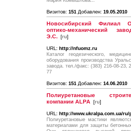
Мария Комышлова...
Визитов:
151
Добавлен:
19.05.2010
Новосибирский Филиал 
оптико-механический за
Э.С.
[
ru
]
URL:
http://nfuomz.ru
Каталог геодезического, медицин
оборудования производства Уральс
завода. тел./факс: (383) 216-08-23, 
77
Визитов:
151
Добавлен:
14.06.2010
Полиуретановые строи
компании ALPA
[
ru
]
URL:
http://www.ukralpa.com.ua/ru/
Полиуретановые мастики являютс
материалами для защиты бетонных