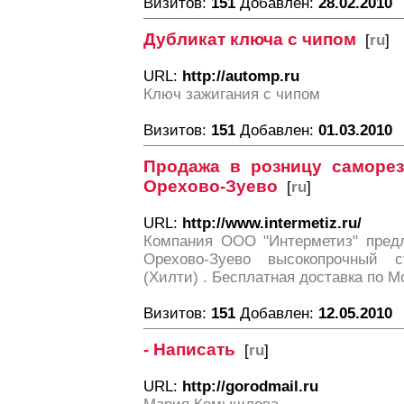
Визитов:
151
Добавлен:
28.02.2010
Дубликат ключа с чипом
[
ru
]
URL:
http://automp.ru
Ключ зажигания с чипом
Визитов:
151
Добавлен:
01.03.2010
Продажа в розницу саморе
Орехово-Зуево
[
ru
]
URL:
http://www.intermetiz.ru/
Компания ООО "Интерметиз" предл
Орехово-Зуево высокопрочный ст
(Хилти) . Бесплатная доставка по М
Визитов:
151
Добавлен:
12.05.2010
- Написать
[
ru
]
URL:
http://gorodmail.ru