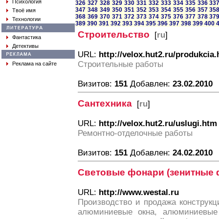
Психология
326
327
328
329
330
331
332
333
334
335
336
33
347
348
349
350
351
352
353
354
355
356
357
35
Твоё имя
368
369
370
371
372
373
374
375
376
377
378
37
Технологии
389
390
391
392
393
394
395
396
397
398
399
400
Строительство
[
ru
]
Фантастика
Детективы
URL:
http://velox.hut2.ru/produkcia
Строительные работы
Реклама на сайте
Визитов:
151
Добавлен:
23.02.2010
Сантехника
[
ru
]
URL:
http://velox.hut2.ru/uslugi.htm
Ремонтно-отделочные работы
Визитов:
151
Добавлен:
24.02.2010
Световые фонари (зенитные 
URL:
http://www.westal.ru
Производство и продажа конструкц
алюминиевые окна, алюминиевые 