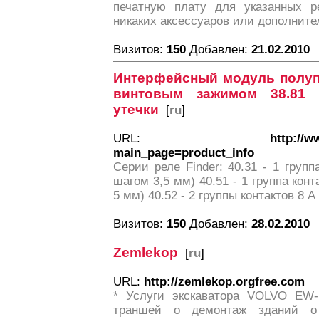
печатную плату для указанных р
никаких аксессуаров или дополните
Визитов:
150
Добавлен:
21.02.2010
Интерфейсный модуль полуп
винтовым зажимом 38.81 
утечки
[
ru
]
URL:
http://w
main_page=product_info
Серии реле Finder: 40.31 - 1 групп
шагом 3,5 мм) 40.51 - 1 группа кон
5 мм) 40.52 - 2 группы контактов 8 
Визитов:
150
Добавлен:
28.02.2010
Zemlekop
[
ru
]
URL:
http://zemlekop.orgfree.com
* Услуги экскаватора VOLVO EW-1
траншей o демонтаж зданий o