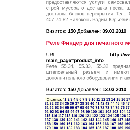
предоставляются услуги самосвал
строй мусора o доставка песка, щ
доставка блоков перекрытия Тел.: 0
407-74-82 Билоконь Вадим Юрьевич
Визитов:
150
Добавлен:
09.03.2010
Реле Финдер для печатного м
URL:
http://w
main_page=product_info
Реле 55.34, 55.33, 55.32 предн
штепсельный разъем и имеют
дополнительного оборудования и ак
Визитов:
150
Добавлен:
13.03.2010
1
2
3
4
5
6
7
8
9
10
11
12
13
14
15
16
1
Страница: [
31
32
33
34
35
36
37
38
39
40
41
42
43
44
45
46
47
61
62
63
64
65
66
67
68
69
70
71
72
73
74
75
76
77
91
92
93
94
95
96
97
98
99
100
101
102
103
104
1
115
116
117
118
119
120
121
122
123
124
125
126
1
137
138
139
140
141
142
143
144
145
146
147
14
158
159
160
161
162
163
164
165
166
167
168
16
179
180
181
182
183
184
185
186
187
188
189
19