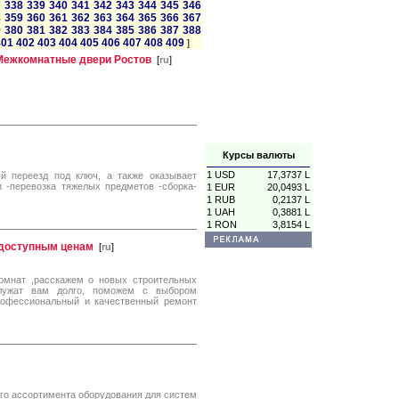
7
338
339
340
341
342
343
344
345
346
8
359
360
361
362
363
364
365
366
367
9
380
381
382
383
384
385
386
387
388
401
402
403
404
405
406
407
408
409
]
 Межкомнатные двери Ростов
[
ru
]
Курсы валюты
1 USD
17,3737 L
й переезд под ключ, а также оказывает
и -перевозка тяжелых предметов -сборка-
1 EUR
20,0493 L
1 RUB
0,2137 L
1 UAH
0,3881 L
1 RON
3,8154 L
 доступным ценам
[
ru
]
омнат ,расскажем о новых строительных
служат вам долго, поможем с выбором
профессиональный и качественный ремонт
го ассортимента оборудования для систем