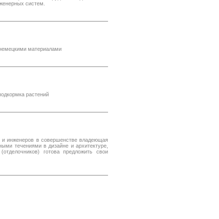
нженерных систем.
 немецкими материалами
подкормка растений
в и инженеров в совершенстве владеющая
ыми течениями в дизайне и архитектуре,
(отделочников) готова предложить свои