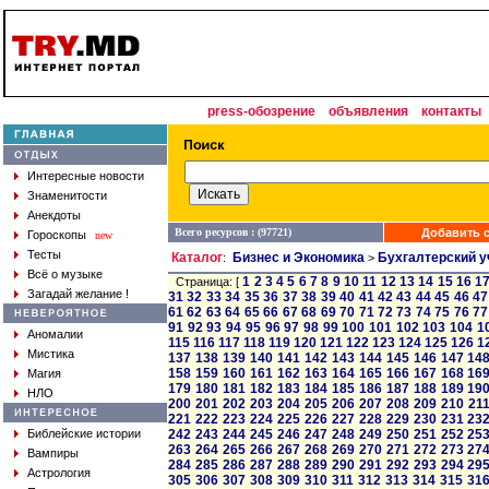
press-обозрение
объявления
контакты
Интересные новости
Знаменитости
Анекдоты
Всего ресурсов : (97721)
Добавить с
Гороскопы
new
Тесты
Каталог
Бизнес и Экономика
Бухгалтерский у
:
>
Всё о музыке
1
2
3
4
5
6
7
8
9
10
11
12
13
14
15
16
1
Страница: [
Загадай желание !
31
32
33
34
35
36
37
38
39
40
41
42
43
44
45
46
47
61
62
63
64
65
66
67
68
69
70
71
72
73
74
75
76
77
91
92
93
94
95
96
97
98
99
100
101
102
103
104
1
Аномалии
115
116
117
118
119
120
121
122
123
124
125
126
1
Мистика
137
138
139
140
141
142
143
144
145
146
147
14
158
159
160
161
162
163
164
165
166
167
168
16
Магия
179
180
181
182
183
184
185
186
187
188
189
19
НЛО
200
201
202
203
204
205
206
207
208
209
210
21
221
222
223
224
225
226
227
228
229
230
231
23
Библейские истории
242
243
244
245
246
247
248
249
250
251
252
25
263
264
265
266
267
268
269
270
271
272
273
27
Вампиры
284
285
286
287
288
289
290
291
292
293
294
29
Астрология
305
306
307
308
309
310
311
312
313
314
315
31