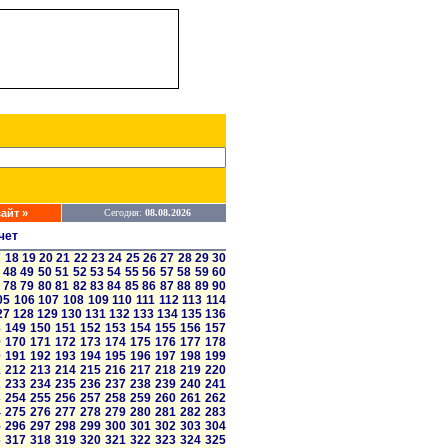
айт »
Сегодня:
08.08.2026
чет
7
18
19
20
21
22
23
24
25
26
27
28
29
30
48
49
50
51
52
53
54
55
56
57
58
59
60
78
79
80
81
82
83
84
85
86
87
88
89
90
05
106
107
108
109
110
111
112
113
114
27
128
129
130
131
132
133
134
135
136
8
149
150
151
152
153
154
155
156
157
9
170
171
172
173
174
175
176
177
178
0
191
192
193
194
195
196
197
198
199
1
212
213
214
215
216
217
218
219
220
2
233
234
235
236
237
238
239
240
241
3
254
255
256
257
258
259
260
261
262
4
275
276
277
278
279
280
281
282
283
5
296
297
298
299
300
301
302
303
304
6
317
318
319
320
321
322
323
324
325