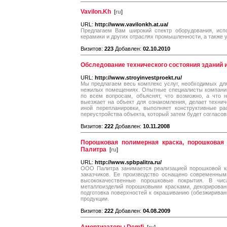
Vavilon.Kh
[
ru
]
URL:
http://www.vavilonkh.at.ua/
Предлагаем Вам широкий спектр оборудования, испо
керамики и других отраслях промышленности, а также у
Визитов:
223
Добавлен:
02.10.2010
Обследование технического состояния зданий 
URL:
http://www.stroyinvestproekt.ru/
Мы предлагаем весь комплекс услуг, необходимых дл
нежилых помещениях. Опытные специалисты компании
по всем вопросам, объяснят, что возможно, а что 
выезжает на объект для ознакомления, делает техни
иной перепланировки, выполняет конструктивные ра
переустройства объекта, который затем будет согласо
Визитов:
222
Добавлен:
10.11.2008
Порошковая полимерная краска, порошковая
Палитра
[
ru
]
URL:
http://www.spbpalitra.ru/
ООО Палитра занимается реализацией порошковой кр
заказчиков. Ее производство оснащено современным
высококачественные порошковые покрытия. В чис
металлоизделий порошковыми красками, декорирован
подготовка поверхностей к окрашиванию (обезжириван
продукции.
Визитов:
222
Добавлен:
04.08.2009