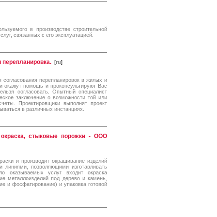
льзуемого в производстве строительной
слуг, связанных с его эксплуатацией.
и перепланировка.
[
ru
]
я согласования перепланировок в жилых и
 окажут помощь и проконсультируют Вас
нельзя согласовать. Опытный специалист
ческое заключение о возможности той или
счеты. Проектировщики выполнят проект
вываться в различных инстанциях.
 окраска, стыковые порожки - ООО
аски и производит окрашивание изделий
и линиями, позволяющими изготавливать
ло оказываемых услуг входит окраска
ие металлоизделий под дерево и камень,
ие и фосфатирование) и упаковка готовой