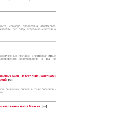
ита, мрамора, травертина, агломерата,
 изделий, все виды отделочно-монтажных
омплексные поставки электромагнитных
ранспортного оборудования, а так же
иковых окон, Остекление балконов и
оджий
[
ru
]
он, балконных блоков, а также балконов и
ния
ромышленный пол в Минске.
[
ru
]