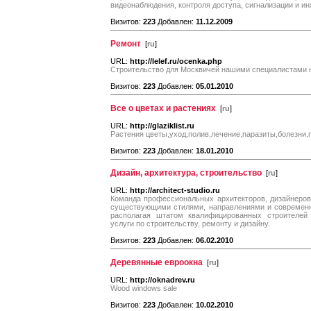
видеонаблюдения, контроля доступа, сигнализации и и
Визитов:
223
Добавлен:
11.12.2009
Ремонт
[
ru
]
URL:
http://lelef.ru/ocenka.php
Строительство для Москвичей нашими специалистами
Визитов:
223
Добавлен:
05.01.2010
Все о цветах и растениях
[
ru
]
URL:
http://glaziklist.ru
Растения цветы,уход,полив,лечение,паразиты,болезни,
Визитов:
223
Добавлен:
18.01.2010
Дизайн, архитектура, строительство
[
ru
]
URL:
http://architect-studio.ru
Команда профессиональных архитекторов, дизайнеро
существующими стилями, направлениями и современн
располагая штатом квалифицированных строителей 
услуги по строительству, ремонту и дизайну.
Визитов:
223
Добавлен:
06.02.2010
Деревянные евроокна
[
ru
]
URL:
http://oknadrev.ru
Wood windows sale
Визитов:
223
Добавлен:
10.02.2010