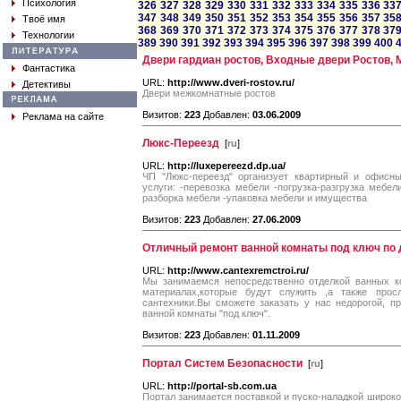
Психология
326
327
328
329
330
331
332
333
334
335
336
33
347
348
349
350
351
352
353
354
355
356
357
35
Твоё имя
368
369
370
371
372
373
374
375
376
377
378
37
Технологии
389
390
391
392
393
394
395
396
397
398
399
400
Двери гардиан ростов, Входные двери Ростов,
Фантастика
URL:
http://www.dveri-rostov.ru/
Детективы
Двери межкомнатные ростов
Визитов:
223
Добавлен:
03.06.2009
Реклама на сайте
Люкс-Переезд
[
ru
]
URL:
http://luxepereezd.dp.ua/
ЧП "Люкс-переезд" организует квартирный и офисны
услуги: -перевозка мебели -погрузка-разгрузка мебел
разборка мебели -упаковка мебели и имущества
Визитов:
223
Добавлен:
27.06.2009
Отличный ремонт ванной комнаты под ключ по
URL:
http://www.cantexremctroi.ru/
Мы занимаемся непосредственно отделкой ванных к
материалах,которые будут служить ,а также про
сантехники.Вы сможете заказать у нас недорогой, 
ванной комнаты "под ключ".
Визитов:
223
Добавлен:
01.11.2009
Портал Систем Безопасности
[
ru
]
URL:
http://portal-sb.com.ua
Портал занимается поставкой и пуско-наладкой широко