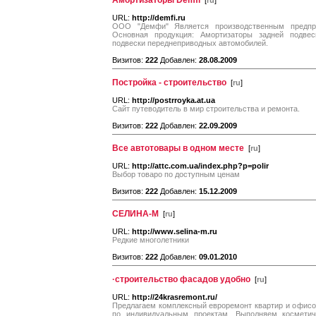
Амортизаторы Demfi
[
ru
]
URL:
http://demfi.ru
ООО "Демфи" Является производственным предпр
Основная продукция: Амортизаторы задней подвес
подвески переднеприводных автомобилей.
Визитов:
222
Добавлен:
28.08.2009
Постройка - строительство
[
ru
]
URL:
http://postrroyka.at.ua
Сайт путеводитель в мир строительства и ремонта.
Визитов:
222
Добавлен:
22.09.2009
Все автотовары в одном месте
[
ru
]
URL:
http://attc.com.ua/index.php?p=polir
Выбор товаро по доступным ценам
Визитов:
222
Добавлен:
15.12.2009
СЕЛИНА-М
[
ru
]
URL:
http://www.selina-m.ru
Редкие многолетники
Визитов:
222
Добавлен:
09.01.2010
·строительство фасадов удобно
[
ru
]
URL:
http://24krasremont.ru/
Предлагаем комплексный евроремонт квартир и офисо
по индивидуальным проектам. Выполняем космети