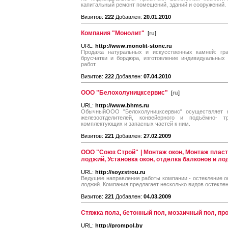
капитальный ремонт помещений, зданий и сооружений.
Визитов:
222
Добавлен:
20.01.2010
Компания "Монолит"
[
ru
]
URL:
http://www.monolit-stone.ru
Продажа натуральных и искусственных камней: гран
брусчатки и бордюра, изготовление индивидуальных
работ.
Визитов:
222
Добавлен:
07.04.2010
ООО "Белохолуницксервис"
[
ru
]
URL:
http://www.bhms.ru
ОбычныйООО "Белохолуницксервис" осуществляет к
железоотделителей, конвейерного и подъёмно- т
комплектующих и запасных частей к ним.
Визитов:
221
Добавлен:
27.02.2009
ООО "Союз Строй" | Монтаж окон, Монтаж пласт
лоджий, Установка окон, отделка балконов и л
URL:
http://soyzstrou.ru
Ведущее направление работы компании - остекление ок
лоджий. Компания предлагает несколько видов остекле
Визитов:
221
Добавлен:
04.03.2009
Стяжка пола, бетонный пол, мозаичный пол, п
URL:
http://prompol.by