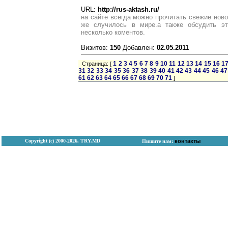
URL:
http://rus-aktash.ru/
на сайте всегда можно прочитать свежие ново
же случилось в мире.а также обсудить э
несколько коментов.
Визитов:
150
Добавлен:
02.05.2011
1
2
3
4
5
6
7
8
9
10
11
12
13
14
15
16
1
Страница: [
31
32
33
34
35
36
37
38
39
40
41
42
43
44
45
46
47
61
62
63
64
65
66
67
68
69
70
71
]
Copyright (с) 2000-2026, TRY.MD
контакты
Пишите нам: