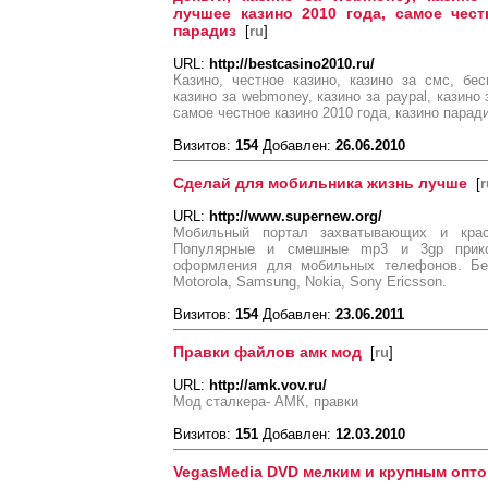
лучшее казино 2010 года, самое чест
парадиз
[
ru
]
URL:
http://bestcasino2010.ru/
Казино, честное казино, казино за смс, бес
казино за webmoney, казино за paypal, казино
самое честное казино 2010 года, казино парад
Визитов:
154
Добавлен:
26.06.2010
Сделай для мобильника жизнь лучше
[
r
URL:
http://www.supernew.org/
Мобильный портал захватывающих и крас
Популярные и смешные mp3 и 3gp прико
оформления для мобильных телефонов. Бе
Motorola, Samsung, Nokia, Sony Ericsson.
Визитов:
154
Добавлен:
23.06.2011
Правки файлов амк мод
[
ru
]
URL:
http://amk.vov.ru/
Мод сталкера- АМК, правки
Визитов:
151
Добавлен:
12.03.2010
VegasMedia DVD мелким и крупным опто