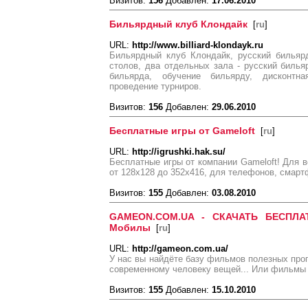
Визитов:
156
Добавлен:
17.06.2010
Бильярдный клуб Клондайк
[
ru
]
URL:
http://www.billiard-klondayk.ru
Бильярдный клуб Клондайк, русский бильярд
столов, два отдельных зала - русский билья
бильярда, обучение бильярду, дисконтн
проведение турниров.
Визитов:
156
Добавлен:
29.06.2010
Бесплатные игры от Gameloft
[
ru
]
URL:
http://igrushki.hak.su/
Бесплатные игры от компании Gameloft! Для 
от 128х128 до 352х416, для телефонов, смартф
Визитов:
155
Добавлен:
03.08.2010
GAMEON.COM.UA - СКАЧАТЬ БЕСПЛА
Мобилы
[
ru
]
URL:
http://gameon.com.ua/
У нас вы найдёте базу фильмов полезных про
современному человеку вещей... Или фильмы 
Визитов:
155
Добавлен:
15.10.2010