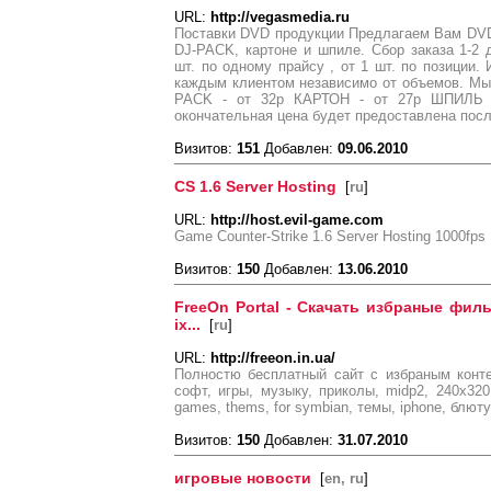
URL:
http://vegasmedia.ru
Поставки DVD продукции Предлагаем Вам DVD
DJ-PACK, картоне и шпиле. Сбор заказа 1-2
шт. по одному прайсу , от 1 шт. по позиции.
каждым клиентом независимо от объемов. Мы
PACK - от 32р КАРТОН - от 27р ШПИЛЬ -
окончательная цена будет предоставлена пос
Визитов:
151
Добавлен:
09.06.2010
CS 1.6 Server Hosting
[
ru
]
URL:
http://host.evil-game.com
Game Counter-Strike 1.6 Server Hosting 1000fps
Визитов:
150
Добавлен:
13.06.2010
FreeOn Portal - Скачать избраные филь
ix...
[
ru
]
URL:
http://freeon.in.ua/
Полностю бесплатный сайт с избраным конт
софт, игры, музыку, приколы, midp2, 240x320, s
games, thems, for symbian, темы, iphone, блю
Визитов:
150
Добавлен:
31.07.2010
игровые новости
[
en, ru
]