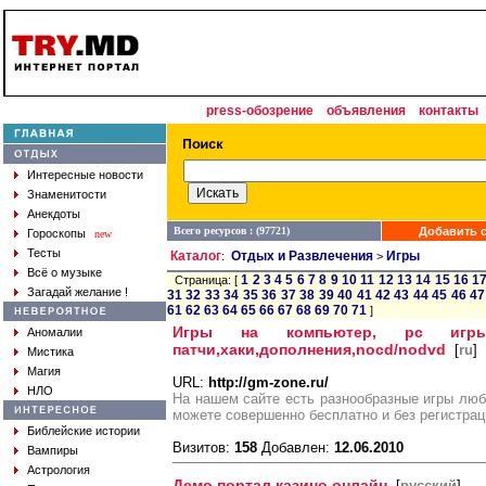
press-обозрение
объявления
контакты
Интересные новости
Знаменитости
Анекдоты
Всего ресурсов : (97721)
Добавить с
Гороскопы
new
Тесты
Каталог
Отдых и Развлечения
Игры
:
>
Всё о музыке
1
2
3
4
5
6
7
8
9
10
11
12
13
14
15
16
1
Страница: [
Загадай желание !
31
32
33
34
35
36
37
38
39
40
41
42
43
44
45
46
47
61
62
63
64
65
66
67
68
69
70
71
]
Игры на компьютер, pc игры
Аномалии
патчи,хаки,дополнения,nocd/nodvd
[
ru
]
Мистика
Магия
URL:
http://gm-zone.ru/
НЛО
На нашем сайте есть разнообразные игры люб
можете совершенно бесплатно и без регистрац
Библейские истории
Визитов:
158
Добавлен:
12.06.2010
Вампиры
Астрология
Демо портал казино онлайн
[
русский
]