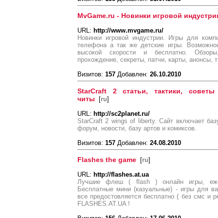
MvGame.ru - Новинки игровой индустри
URL:
http://www.mvgame.ru/
Новинки игровой индустрии. Игры для комп
телефона а так же детские игры. Возможно
высокой скорости и бесплатно. Обзоры
прохождение, секреты, патчи, карты, анонсы, т
Визитов:
157
Добавлен:
26.10.2010
StarCraft 2 статьи, тактики, совет
читы
[
ru
]
URL:
http://sc2planet.ru/
StarCraft 2 wings of liberty. Сайт включает ба
форум, новости, базу артов и комиксов.
Визитов:
157
Добавлен:
24.08.2010
Flashes the game
[
ru
]
URL:
http://flashes.at.ua
Лучшие флеш ( flash ) онлайн игры, еж
Бесплатные мини (казуальные) - игры для в
все предостовляется бесплатно ( без смс и ре
FLASHES.AT.UA !