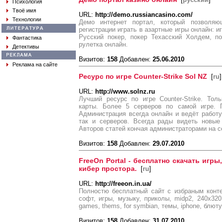
Психология
Твоё имя
URL:
http://demo.russiancasino.com/
Технологии
Демо интернет портал, который позволя
регистрации играть в азартные игры онлайн: и
Русский покер, покер Техасский Холдем, п
Фантастика
рулетка онлайн.
Детективы
Визитов:
158
Добавлен:
25.06.2010
Реклама на сайте
Ресурс по игре Counter-Strike Sol NZ
[
ru
]
URL:
http://www.solnz.ru
Лучший ресурс по игре Counter-Strike. Тол
карты. Более 5 серверов по самой игре. 
Администрация всегда онлайн и ведёт работ
так и серверов. Всегда рады видеть новые
Авторов статей кончая администраторами на с
Визитов:
158
Добавлен:
29.07.2010
FreeOn Portal - бесплатно скачать игры
кибер простора.
[
ru
]
URL:
http://freeon.in.ua/
Полностю бесплатный сайт с избраным конт
софт, игры, музыку, приколы, midp2, 240x320, s
games, thems, for symbian, темы, iphone, блю
Визитов:
158
Добавлен:
31.07.2010