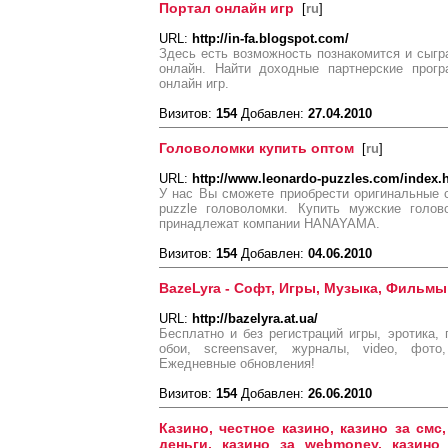
Портал онлайн игр
[
ru
]
URL:
http://in-fa.blogspot.com/
Здесь есть возможность познакомится и сыгр
онлайн. Найти доходные партнерские прогр
онлайн игр.
Визитов:
154
Добавлен:
27.04.2010
Головоломки купить оптом
[
ru
]
URL:
http://www.leonardo-puzzles.com/index.
У нас Вы сможете приобрести оригинальные cas
puzzle головоломки. Купить мужские голов
принадлежат компании HANAYAMA.
Визитов:
154
Добавлен:
04.06.2010
BazeLyra - Софт, Игры, Музыка, Фильмы
URL:
http://bazelyra.at.ua/
Бесплатно и без регистраций игры, эротика, 
обои, screensaver, журналы, video, фото
Ежедневные обновления!
Визитов:
154
Добавлен:
26.06.2010
Казино, честное казино, казино за смс
деньги, казино за webmoney, казино 