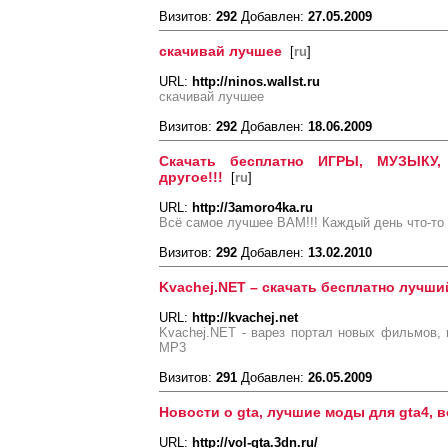
Визитов:
292
Добавлен:
27.05.2009
скачивай лучшее
[
ru
]
URL:
http://ninos.wallst.ru
скачивай лучшее
Визитов:
292
Добавлен:
18.06.2009
Скачать бесплатно ИГРЫ, МУЗЫКУ
другое!!!
[
ru
]
URL:
http://3amoro4ka.ru
Всё самое лучшее ВАМ!!! Каждый день что-то 
Визитов:
292
Добавлен:
13.02.2010
Kvachej.NET – скачать бесплатно лучший
URL:
http://kvachej.net
Kvachej.NET - варез портал новых фильмов,
MP3
Визитов:
291
Добавлен:
26.05.2009
Новости о gta, лучшие моды для gta4, в
URL:
http://vol-gta.3dn.ru/