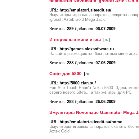
бесплатно Novomatic igrosoft Aztek Gol
URL:
http://emulatori.siteedit.su/
Эмуляторы игровых аппаратов, секреты аппар
igrosoft Aztek Gold Mega Jack
Визитов:
289
Добавлен:
06.07.2009
Интересные мини игры
[
ru
]
URL:
http://games.alexsoftware.ru
На сайте размещаются бесплатные мини игры
Визитов:
288
Добавлен:
07.06.2009
Софт для 5800
[
ru
]
URL:
http://5800.clan.su/
Fun Site Touch Phon'а Nokia 5800. Здесь мож
своего нового 58-го... а так же игры для PC.
Визитов:
288
Добавлен:
26.06.2009
Эмуляторы Novomatic Gaminator Mega Ja
URL:
http://emulatori.siteedit.su/home
Эмуляторы игровых аппаратов скачать беспл
Aztek Gold