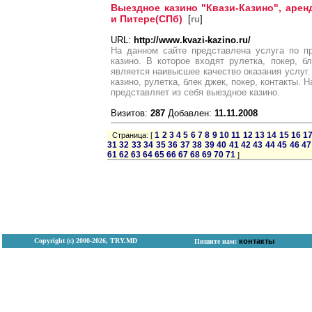
Выездное казино "Квази-Казино", арен
и Питере(СПб)
[
ru
]
URL:
http://www.kvazi-kazino.ru/
На данном сайте представлена услуга по п
казино. В которое входят рулетка, покер, 
является наивысшее качество оказания услуг.
казино, рулетка, блек джек, покер, контакты. 
представляет из себя выездное казино.
Визитов:
287
Добавлен:
11.11.2008
1
2
3
4
5
6
7
8
9
10
11
12
13
14
15
16
1
Страница: [
31
32
33
34
35
36
37
38
39
40
41
42
43
44
45
46
47
61
62
63
64
65
66
67
68
69
70
71
]
Copyright (с) 2000-2026, TRY.MD
контакты
Пишите нам: