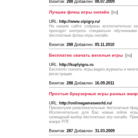
Визитов:
288
Добавлен:
08.07.2009
Лучшие флеш игры онлайн
[
ru
]
URL:
http://www.vipigry.ru/
На нашем сайте собраны исключительно ка
проходят контроль специально обученными
бесплатные флеш игры онлайн.
Визитов:
288
Добавлен:
05.11.2010
Бесплатно скачать веселые игры
[
ru
]
URL:
http://kuplyigru.ru
Беспатно скачать игры,видео,журналы и много
регистрации.
Визитов:
288
Добавлен:
16.09.2011
Простые браузерные игры разных жан
URL:
http://onlinegamesworld.ru/
Презентуем развлекательные бесплатные брау
Исключительно для Вас новые online иг
громадный выбор бесплатных игр онлайн. Прек
жанре РПГ.
Визитов:
287
Добавлен:
31.03.2009