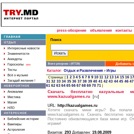
press-обозрение
объявления
контакты
Интересные новости
Знаменитости
Анекдоты
Всего ресурсов : (97720)
Добавить с
Гороскопы
new
Тесты
Каталог
Отдых и Развлечения
Игры
:
>
Всё о музыке
1
2
3
4
5
6
7
8
9
10
11
12
13
14
15
16
1
Страница: [
Загадай желание !
31
32
33
34
35
36
37
38
39
40
41
42
43
44
45
46
47
61
62
63
64
65
66
67
68
69
70
71
]
Скачать бесплатно казуальные
Аномалии
www.kazualgames.ru
[
ru
]
Мистика
Магия
URL:
http://kazualgames.ru
НЛО
Хотите скачать мини игры? Вы попали
www.kazualgames.ru Скачать бесплатно ка
Постоянно обновляющаяся база мини игр. О
Библейские истории
играми!
Вампиры
Астрология
Визитов:
293
Добавлен:
19.08.2009