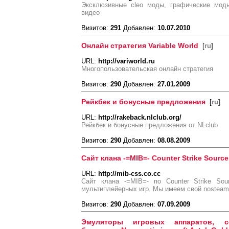
Эксклюзивные cleo моды, графические мо
видео
Визитов:
291
Добавлен:
10.07.2010
Онлайн стратегия Variable World
[
ru
]
URL:
http://variworld.ru
Многопользовательская онлайн стратегия
Визитов:
290
Добавлен:
27.01.2009
Рейкбек и бонусные предложения
[
ru
]
URL:
http://rakeback.nlclub.org/
Рейкбек и бонусные предложения от NLclub
Визитов:
290
Добавлен:
08.08.2009
Сайт клана -=MIB=- Counter Strike Source
URL:
http://mib-css.co.cc
Сайт клана -=MIB=- по Counter Strike So
мультиплейерных игр. Мы имеем свой nosteam 
Визитов:
290
Добавлен:
07.09.2009
Эмуляторы игровых аппаратов, се