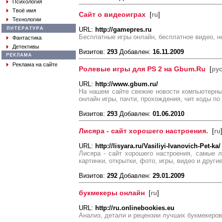
Психология
Твоё имя
Сайт о видеоиграх
[
ru
]
Технологии
URL:
http://gamepres.ru
Бесплатные игры онлайн, бесплатное видео, 
Фантастика
Детективы
Визитов:
293
Добавлен:
16.11.2009
Реклама на сайте
Ролевые игры для PS 2 на Gbum.Ru
[
ру
URL:
http://www.gbum.ru/
На нашем сайте свежие новости компьютерны
онлайн игры, пачти, прохождения, чит коды по
Визитов:
293
Добавлен:
01.06.2010
Лисяра - сайт хорошего настроения.
[
ru
URL:
http://lisyara.ru/Vasiliyi-Ivanovich-Pet-ka/
Лисяра - сайт хорошего настроения, самые 
картинки, открытки, фото, игры, видео и други
Визитов:
292
Добавлен:
29.01.2009
букмекеры онлайн
[
ru
]
URL:
http://ru.onlinebookies.eu
Анализ, детали и рецензии лучших букмекеров