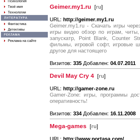
Психология
Geimer.my1.ru
[
ru
]
Твоё имя
Технологии
URL:
http://geimer.my1.ru
Фантастика
Geimer.my1.ru - Скачать игры чере
Детективы
игры видео обзор по играм, читы,
запускатр, Point Blank, Counter Str
Реклама на сайте
фильмы, игровой софт, игровые ш
другое для настоящего
Визитов:
335
Добавлен:
04.07.2011
Devil May Cry 4
[
ru
]
URL:
http://gamer-zone.ru
Gamer-Zone: игры, программы дос
оперативность!
Визитов:
334
Добавлен:
16.11.2008
Mega-games
[
ru
]
URL:
http://www.portasa.com/