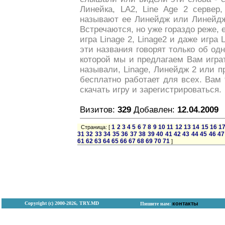
Линейка, LA2, Line Age 2 сервер, 
называют ее Линейдж или Линейдж2
Встречаются, но уже гораздо реже, 
игра Linage 2, Linage2 и даже игра 
эти названия говорят только об одн
которой мы и предлагаем Вам играт
называли, Linage, Линейдж 2 или пр
бесплатно работает для всех. Вам
скачать игру и зарегистрироваться.
Визитов:
329
Добавлен:
12.04.2009
1
2
3
4
5
6
7
8
9
10
11
12
13
14
15
16
1
Страница: [
31
32
33
34
35
36
37
38
39
40
41
42
43
44
45
46
47
61
62
63
64
65
66
67
68
69
70
71
]
Copyright (с) 2000-2026, TRY.MD
контакты
Пишите нам: