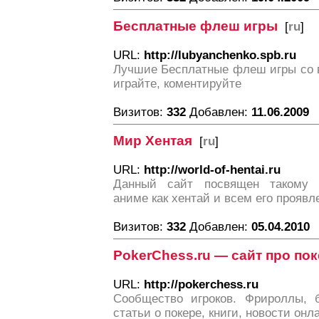
Бесплатные флеш игры
[
ru
]
URL:
http://lubyanchenko.spb.ru
Лучшие Бесплатные флеш игры со в
играйте, коментируйте
Визитов:
332
Добавлен:
11.06.2009
Мир Хентая
[
ru
]
URL:
http://world-of-hentai.ru
Данный сайт посвящен такому 
аниме как хентай и всем его проявл
Визитов:
332
Добавлен:
05.04.2010
PokerChess.ru — сайт про по
URL:
http://pokerchess.ru
Сообщество игроков. Фрироллы, б
статьи о покере, книги, новости онл