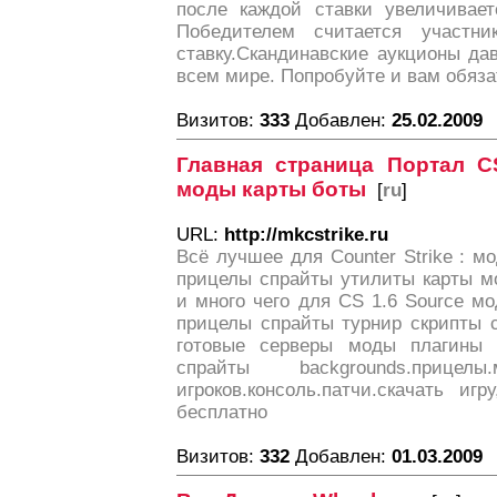
после каждой ставки увеличивает
Победителем считается участн
ставку.Скандинавские аукционы да
всем мире. Попробуйте и вам обяза
Визитов:
333
Добавлен:
25.02.2009
Главная страница Портал C
моды карты боты
[
ru
]
URL:
http://mkcstrike.ru
Всё лучшее для Counter Strike : м
прицелы спрайты утилиты карты м
и много чего для CS 1.6 Source м
прицелы спрайты турнир скрипты с
готовые серверы моды плагины 
спрайты backgrounds.прицелы
игроков.консоль.патчи.скачать иг
бесплатно
Визитов:
332
Добавлен:
01.03.2009