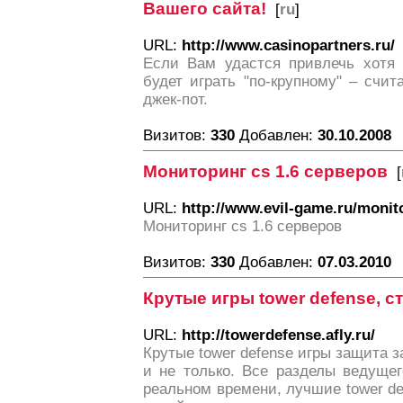
Вашего сайта!
[
ru
]
URL:
http://www.casinopartners.ru/
Если Вам удастся привлечь хотя 
будет играть "по-крупному" – счи
джек-пот.
Визитов:
330
Добавлен:
30.10.2008
Мониторинг cs 1.6 серверов
[
URL:
http://www.evil-game.ru/monit
Мониторинг cs 1.6 серверов
Визитов:
330
Добавлен:
07.03.2010
Крутые игры tower defense, с
URL:
http://towerdefense.afly.ru/
Крутые tower defense игры защита з
и не только. Все разделы ведущег
реальном времени, лучшие tower d