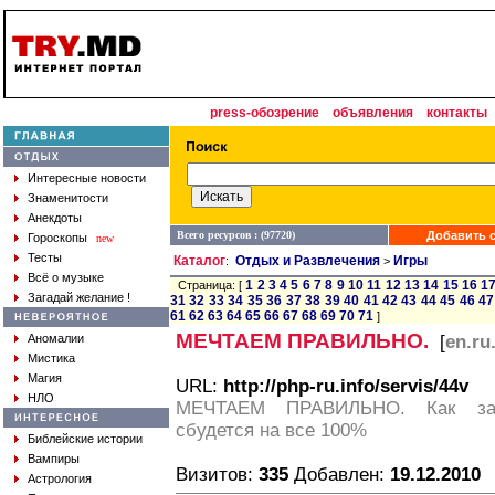
press-обозрение
объявления
контакты
Интересные новости
Знаменитости
Анекдоты
Всего ресурсов : (97720)
Добавить с
Гороскопы
new
Тесты
Каталог
Отдых и Развлечения
Игры
:
>
Всё о музыке
1
2
3
4
5
6
7
8
9
10
11
12
13
14
15
16
1
Страница: [
Загадай желание !
31
32
33
34
35
36
37
38
39
40
41
42
43
44
45
46
47
61
62
63
64
65
66
67
68
69
70
71
]
МЕЧТАЕМ ПРАВИЛЬНО.
Аномалии
[
en.ru
Мистика
Магия
URL:
http://php-ru.info/servis/44v
НЛО
МЕЧТАЕМ ПРАВИЛЬНО. Как зага
сбудется на все 100%
Библейские истории
Вампиры
Визитов:
335
Добавлен:
19.12.2010
Астрология