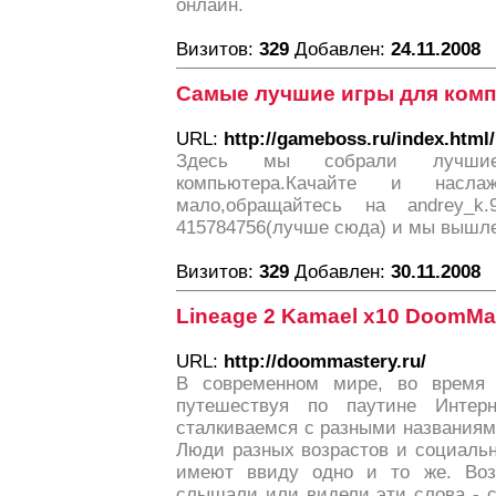
онлайн.
Визитов:
329
Добавлен:
24.11.2008
Самые лучшие игры для комп
URL:
http://gameboss.ru/index.html
Здесь мы собрали лучши
компьютера.Качайте и насла
мало,обращайтесь на andrey_k
415784756(лучше сюда) и мы вышле
Визитов:
329
Добавлен:
30.11.2008
Lineage 2 Kamael x10 DoomMa
URL:
http://doommastery.ru/
В современном мире, во время
путешествуя по паутине Интер
сталкиваемся с разными названиями
Люди разных возрастов и социальн
имеют ввиду одно и то же. Во
слышали или видели эти слова - с