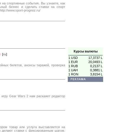
 на спортивные события. Вы узнаете, как
ьный бизнес и сделать ставки на спорт
tp://www.sport-prognoz.ru/
Курсы валюты
н
[
ru
]
1 USD
17,3737 L
1 EUR
20,0493 L
ейных билетов, анонсы тиражей, проверка
1 RUB
0,2137 L
1 UAH
0,3881 L
1 RON
3,8154 L
 игру Gear Wars 2 нам раскажет редактор
тором товар или услуга выставляется на
в делают ставки с фиксированным шагом.