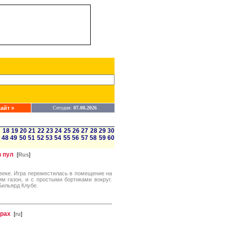
айт »
Сегодня:
07.08.2026
7
18
19
20
21
22
23
24
25
26
27
28
29
30
48
49
50
51
52
53
54
55
56
57
58
59
60
в пул
[
Rus
]
веке. Игра переместилась в помещение на
 газон, и с простыми бортиками вокруг.
 Бильярд Клубе.
орах
[
ru
]