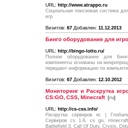
URL:
http://www.atrappo.ru
Социальная поисковая система дл
игр
Визитов:
67
Добавлен:
11.12.2013
Бинго оборудование для игро
URL:
http://bingo-lotto.ru/
Полное оборудование для Бин
компоненты основаны на микропроц
передают информацию по компьюте
Визитов:
67
Добавлен:
12.10.2012
Мониторинг и Раскрутка игр
CS:GO, CSS, Minecraft
[
ru
]
URL:
http://cs-css.info/
Раскрутка серверов кс | Глобал
Серверов cs 1.6, cs go, minecraft,
Battlefield 3, Call Of Duty, Crysis, Do