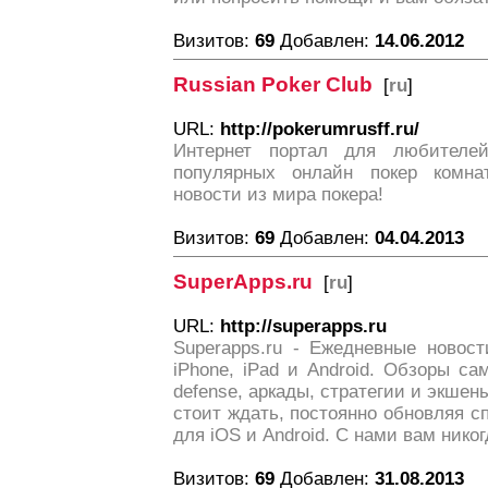
Визитов:
69
Добавлен:
14.06.2012
Russian Poker Club
[
ru
]
URL:
http://pokerumrusff.ru/
Интернет портал для любителе
популярных онлайн покер комнат
новости из мира покера!
Визитов:
69
Добавлен:
04.04.2013
SuperApps.ru
[
ru
]
URL:
http://superapps.ru
Superapps.ru - Ежедневные новос
iPhone, iPad и Android. Обзоры са
defense, аркады, стратегии и экшен
стоит ждать, постоянно обновляя 
для iOS и Android. С нами вам никог
Визитов:
69
Добавлен:
31.08.2013