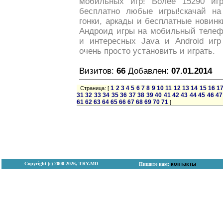
мобильных игр! Более 15290 игр
бесплатно любые игры!скачай на
гонки, аркады и бесплатные новинк
Андроид игры на мобильный телеф
и интересных Java и Android игр
очень просто установить и играть.
Визитов:
66
Добавлен:
07.01.2014
1
2
3
4
5
6
7
8
9
10
11
12
13
14
15
16
1
Страница: [
31
32
33
34
35
36
37
38
39
40
41
42
43
44
45
46
47
61
62
63
64
65
66
67
68
69
70
71
]
Copyright (с) 2000-2026, TRY.MD
контакты
Пишите нам: