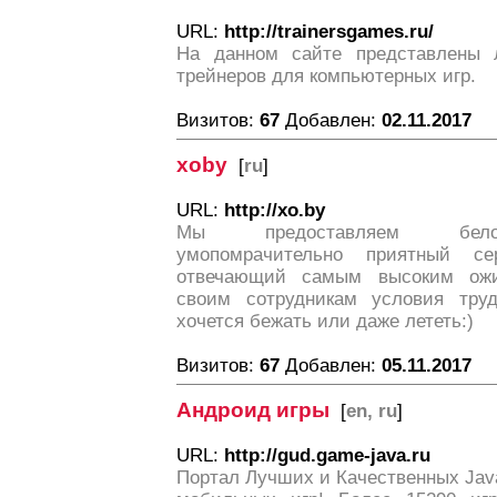
URL:
http://trainersgames.ru/
На данном сайте представлены 
трейнеров для компьютерных игр.
Визитов:
67
Добавлен:
02.11.2017
xoby
[
ru
]
URL:
http://xo.by
Мы предоставляем белор
умопомрачительно приятный се
отвечающий самым высоким ожи
своим сотрудникам условия труд
хочется бежать или даже лететь:)
Визитов:
67
Добавлен:
05.11.2017
Андроид игры
[
en, ru
]
URL:
http://gud.game-java.ru
Портал Лучших и Качественных Java 