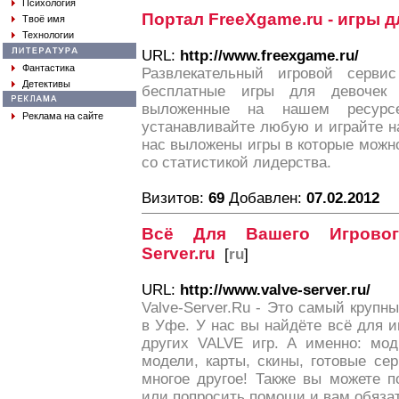
Психология
Портал FreeXgame.ru - игры д
Твоё имя
Технологии
URL:
http://www.freexgame.ru/
Фантастика
Развлекательный игровой сервис
Детективы
бесплатные игры для девочек
выложенные на нашем ресурсе
Реклама на сайте
устанавливайте любую и играйте на
нас выложены игры в которые можно
со статистикой лидерства.
Визитов:
69
Добавлен:
07.02.2012
Всё Для Вашего Игровог
Server.ru
[
ru
]
URL:
http://www.valve-server.ru/
Valve-Server.Ru - Это самый крупны
в Уфе. У нас вы найдёте всё для иг
других VALVE игр. А именно: мод
модели, карты, скины, готовые се
многое другое! Также вы можете п
или попросить помощи и вам обязат