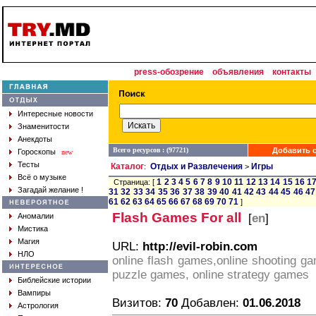
press-обозрение
объявления
контакты
Интересные новости
Знаменитости
Анекдоты
Всего ресурсов : (97721)
Добавить с
Гороскопы
new
Тесты
Каталог
Отдых и Развлечения
Игры
:
>
Всё о музыке
1
2
3
4
5
6
7
8
9
10
11
12
13
14
15
16
1
Страница: [
Загадай желание !
31
32
33
34
35
36
37
38
39
40
41
42
43
44
45
46
47
61
62
63
64
65
66
67
68
69
70
71
]
Flash Games For all
Аномалии
[
en
]
Мистика
Магия
URL:
http://evil-robin.com
НЛО
online flash games,online shooting g
puzzle games, online strategy games
Библейские истории
Вампиры
Визитов:
70
Добавлен:
01.06.2018
Астрология