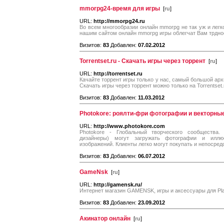
mmorpg24-время для игры
[
ru
]
URL:
http://mmorpg24.ru
Во всем многообразии онлайн mmorpg не так уж и ле
нашим сайтом онлайн mmorpg игры облегчат Вам трдно
Визитов:
83
Добавлен:
07.02.2012
Torrentset.ru - Скачать игры через торрент
[
ru
]
URL:
http://torrentset.ru
Качайте торрент игры только у нас, самый большой арх
Скачать игры через торрент можно только на Torrentset.
Визитов:
83
Добавлен:
11.03.2012
Photokore: роялти-фри фотографии и векторны
URL:
http://www.photokore.com
Photokore - Глобальный творческого сообщества
дизайнеры) могут загружать фотографии и иллю
изображений. Клиенты легко могут покупать и непосред
Визитов:
83
Добавлен:
06.07.2012
GameNsk
[
ru
]
URL:
http://gamensk.ru/
Интернет магазин GAMENSK, игры и аксессуары для Play
Визитов:
83
Добавлен:
23.09.2012
Акинатор онлайн
[
ru
]