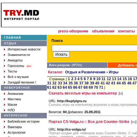
press-обозрение
объявления
контакты
Интересные новости
Знаменитости
Анекдоты
Всего ресурсов : (97721)
Добавить с
Гороскопы
new
Тесты
Каталог
Отдых и Развлечения
Игры
:
>
Всё о музыке
1
2
3
4
5
6
7
8
9
10
11
12
13
14
15
16
1
Страница: [
Загадай желание !
31
32
33
34
35
36
37
38
39
40
41
42
43
44
45
46
47
61
62
63
64
65
66
67
68
69
70
71
]
Скачать веселые игры на компьютер
[
u
]
Аномалии
Мистика
URL:
http://kuplyigru.ru
Магия
Скачать игры на компьютер,журналы о играх,программы
НЛО
Визитов:
84
Добавлен:
25.09.2011
Библейские истории
Портал CS-Volga.ru :: Все для Counter-Strike
[
ru
]
Вампиры
URL:
http://cs-volga.ru/
Астрология
Портал создан для геймеров игры Counter-Strike. С с
моды, сервера, карты, узнать новости игр. У нас