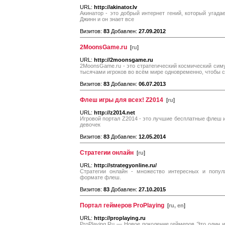
URL:
http://akinator.lv
Акинатор - это добрый интернет гений, который угада
Джинн и он знает все
Визитов:
83
Добавлен:
27.09.2012
2MoonsGame.ru
[
ru
]
URL:
http://2moonsgame.ru
2MoonsGame.ru - это стратегический космический сим
тысячами игроков во всём мире одновременно, чтобы 
Визитов:
83
Добавлен:
06.07.2013
Флеш игры для всех! Z2014
[
ru
]
URL:
http://z2014.net
Игровой портал Z2014 - это лучшие бесплатные флеш и
девочек
Визитов:
83
Добавлен:
12.05.2014
Стратегии онлайн
[
ru
]
URL:
http://strategyonline.ru/
Стратегии онлайн - множество интересных и попул
формате флеш.
Визитов:
83
Добавлен:
27.10.2015
Портал геймеров ProPlaying
[
ru, en
]
URL:
http://proplaying.ru
ProPlaying.Ru — Новое поколение геймеров Это один из