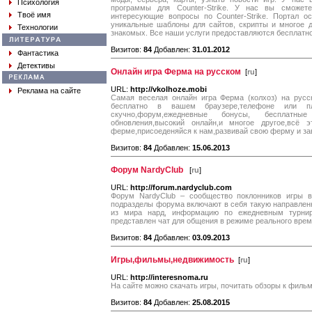
Психология
программы для Counter-Strike. У нас вы сможе
Твоё имя
интересующие вопросы по Counter-Strike. Портал 
уникальные шаблоны для сайтов, скрипты и многое д
Технологии
знакомых. Все наши услуги предоставляются бесплатно
Визитов:
84
Добавлен:
31.01.2012
Фантастика
Детективы
Онлайн игра Ферма на русском
[
ru
]
URL:
http://vkolhoze.mobi
Реклама на сайте
Самая веселая онлайн игра Ферма (колхоз) на русс
бесплатно в вашем браузере,телефоне или п
скучно,форум,ежедневные бонусы, бесплат
обновления,высокий онлайн,и многое другое,всё
ферме,присоеденяйся к нам,развивай свою ферму и за
Визитов:
84
Добавлен:
15.06.2013
Форум NardyClub
[
ru
]
URL:
http://forum.nardyclub.com
Форум NardyClub – сообщество поклонников игры в
подразделы форума включают в себя такую направленно
из мира нард, информацию по ежедневным турни
представлен чат для общения в режиме реального врем
Визитов:
84
Добавлен:
03.09.2013
Игры,фильмы,недвижимость
[
ru
]
URL:
http://interesnoma.ru
На сайте можно скачать игры, почитать обзоры к филь
Визитов:
84
Добавлен:
25.08.2015