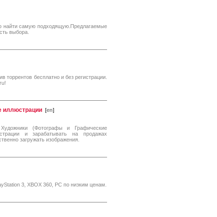
гко найти самую подходящую.Предлагаемые
сть выбора.
ив торрентов бесплатно и без регистрации.
ru!
е иллюстрации
[
en
]
. Художники (Фотографы и Графические
страции и зарабатывать на продажах
ственно загружать изображения.
Station 3, XBOX 360, PC по низким ценам.