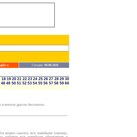
айт »
Сегодня:
08.08.2026
7
18
19
20
21
22
23
24
25
26
27
28
29
30
48
49
50
51
52
53
54
55
56
57
58
59
60
 и многое другое бесплатно.
айта можно скачать все новейшие плагины,
 вы найдете все новейшие обновления и