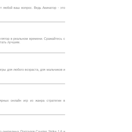
ет любой ваш вопрос. Ведь Акинатор - это
улятор в реальном времени. Сражайтесь с
стать лучшим.
гры для любого возраста, для мальчиков и
ярных онлайн игр из жанра стратегии в
 очередных Порталов Counter Strike 1.6 и