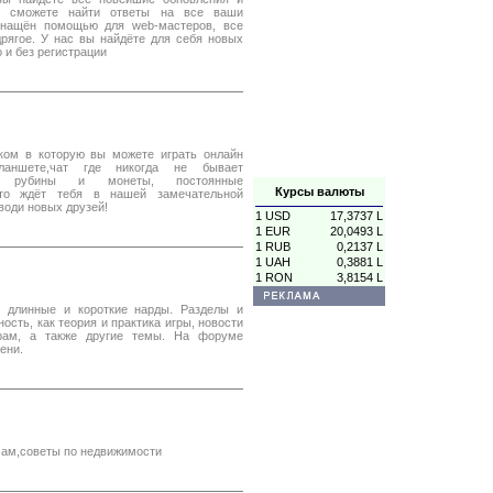
те сможете найти ответы на все ваши
оснащён помощью для web-мастеров, все
рягое. У нас вы найдёте для себя новых
 и без регистрации
ком в которую вы можете играть онлайн
ланшете,чат где никогда не бывает
ные рубины и монеты, постоянные
Курсы валюты
 это ждёт тебя в нашей замечательной
води новых друзей!
1 USD
17,3737 L
1 EUR
20,0493 L
1 RUB
0,2137 L
1 UAH
0,3881 L
1 RON
3,8154 L
 длинные и короткие нарды. Разделы и
сть, как теория и практика игры, новости
рам, а также другие темы. На форуме
ени.
мам,советы по недвижимости