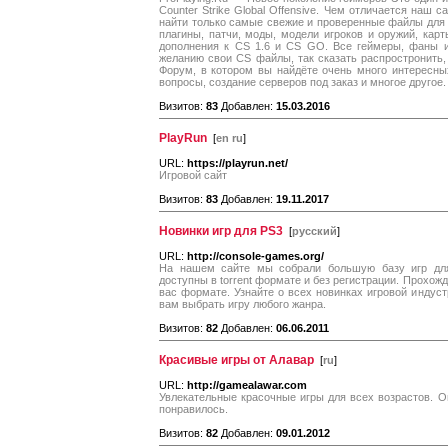
Counter Strike Global Offensive. Чем отличается наш 
найти только самые свежие и проверенные файлы для в
плагины, патчи, моды, модели игроков и оружий, карт
дополнения к CS 1.6 и CS GO. Все геймеры, фаны и
желанию свои CS файлы, так сказать распростронить, 
Форум, в котором вы найдёте очень много интересн
вопросы, создание серверов под заказ и многое другое.
Визитов:
83
Добавлен:
15.03.2016
PlayRun
[
en ru
]
URL:
https://playrun.net/
Игровой сайт
Визитов:
83
Добавлен:
19.11.2017
Новинки игр для PS3
[
русский
]
URL:
http://console-games.org/
На нашем сайте мы собрали большую базу игр для
доступны в torrent формате и без регистрации. Прохож
вас формате. Узнайте о всех новинках игровой индустр
вам выбрать игру любого жанра.
Визитов:
82
Добавлен:
06.06.2011
Красивые игры от Алавар
[
ru
]
URL:
http://gamealawar.com
Увлекательные красочные игры для всех возрастов. Он
понравилось.
Визитов:
82
Добавлен:
09.01.2012