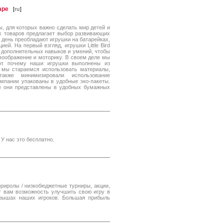
аре
[
ru
]
сты, для которых важно сделать мир детей и
х товаров предлагает выбор развивающих
й день преобладают игрушки на батарейках,
. На первый взгляд, игрушки Little Bird
т дополнительных навыков и умений, чтобы
воображение и моторику. В своем деле мы
от почему наши игрушки выполнены из
, мы стараемся использовать материалы,
акже минимизировали использование
омпании упакованы в удобные эко-пакеты.
е они представлены в удобных бумажных
 У нас это бесплатно.
фриролы / низкобюджетные турниры, акции,
ст вам возможность улучшить свою игру в
грышах наших игроков. Большая прибыль