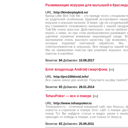
Развивающие игрушки для малышей в Краснод
URL:
http://kinderplaykrd.ru/
Бренд Little Bird Told Me - это прежде всего специали
их родителей особенным. Широкий ассортимент наши
игрушек и игрушек-качалок. В мире, где на сегодняшни
мы стремимся познакомить малышей с нашей продукцией
Told Me очень простые. Действительно- они не требую
играть с ними, но при этом необыкновенно развивают 
уделяем огромное внимание окружающей среде. В
материалов очень высокого качества. Где возможно
которые подлежат повторной обработке. Мы т
электроэлементов в игрушках. Все продукты нашей к
Мы не применяем пластик при упаковке игрушек- вс
пакетах и коробках.
Визитов:
84
Добавлен:
10.08.2017
Блог владельца Android смартфона
[
ru
]
URL:
http://pro100droid.info/
Все самое новое для android. Покупаете на play market?
Визитов:
83
Добавлен:
28.01.2014
TehasPoker — все о покере
[
ru
]
URL:
http://www.tehaspoker.ru
Tehaspoker.ru - отличный покерный сайт про бонусы, 
новости и стратегии в покере Этот сайт о покере да
покер Тут Вы найдете статьи и видео уроки о выи
приходит от победы в покере, а не только от бонуса.
Визитов:
83
Добавлен:
25.09.2011