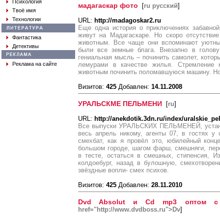
Психология
мадагаскар фото
[
ru русский
]
Твоё имя
Технологии
URL:
http://madagoskar2.ru
Еще одна история о приключениях забавной
живут на Мадагаскаре. Но скоро отсутстви
Фантастика
животным. Все чаще они вспоминают уютный
Детективы
были все земные блага. Внезапно в голов
гениальная мысль – починить самолет, котор
Реклама на сайте
лемурами в качестве жилья. Стремление к
животным починить поломавшуюся машину. Но
Визитов:
425
Добавлен:
14.11.2008
УРАЛЬСКМЕ ПЕЛЬМЕНИ
[
ru
]
URL:
http://anekdotik.3dn.ru/index/uralskie_pe
Все выпуски УРАЛЬСКИХ ПЕЛЬМЕНЕЙ, устанеш
весь апрель никому, агенты 07, в гостях у
смехбат, как я провёл это, юбилейный конц
большом городе, шагом фарш, смешняги, пер
в тесте, остаться в смешных, стипенсия, И
колдоебург, назад в булошную, смехотворен
звёздные вопли- смех психов.
Визитов:
425
Добавлен:
28.11.2010
Dvd Absolut и Cd mp3 оптом с 
href="http://www.dvdboss.ru">Dv
]