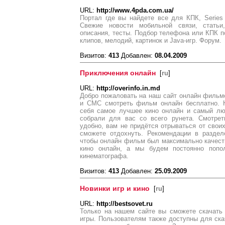
URL:
http://www.4pda.com.ua/
Портал где вы найдете все для КПК, Series
Свежие новости мобильной связи, статьи,
описания, тесты. Подбор телефона или КПК 
клипов, мелодий, картинок и Java-игр. Форум.
Визитов:
413
Добавлен:
08.04.2009
Приключения онлайн
[
ru
]
URL:
http://overinfo.in.md
Добро пожаловать на наш сайт онлайн фильмо
и СМС смотреть фильм онлайн бесплатно. 
себя самое лучшее кино онлайн и самый л
собрали для вас со всего рунета. Смотре
удобно, вам не придётся отрываться от своих
сможете отдохнуть. Рекомендации в раздел
чтобы онлайн фильм был максимально качест
кино онлайн, а мы будем постоянно попо
кинематографа.
Визитов:
413
Добавлен:
25.09.2009
Новинки игр и кино
[
ru
]
URL:
http://bestsovet.ru
Только на нашем сайте вы сможете скачат
игры. Пользователям также доступны для ск