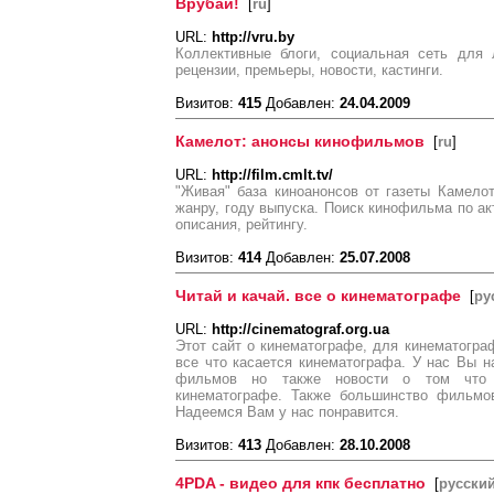
Врубай!
[
ru
]
URL:
http://vru.by
Коллективные блоги, социальная сеть для 
рецензии, премьеры, новости, кастинги.
Визитов:
415
Добавлен:
24.04.2009
Камелот: анонсы кинофильмов
[
ru
]
URL:
http://film.cmlt.tv/
"Живая" база киноанонсов от газеты Камело
жанру, году выпуска. Поиск кинофильма по ак
описания, рейтингу.
Визитов:
414
Добавлен:
25.07.2008
Читай и качай. все о кинематографе
[
ру
URL:
http://cinematograf.org.ua
Этот сайт о кинематографе, для кинематогра
все что касается кинематографа. У нас Вы н
фильмов но также новости о том что н
кинематографе. Также большинство фильмо
Надеемся Вам у нас понравится.
Визитов:
413
Добавлен:
28.10.2008
4PDA - видео для кпк бесплатно
[
русски