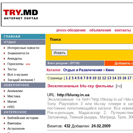
press-обозрение
объявления
контакты
Интересные новости
Знаменитости
Анекдоты
Всего ресурсов : (97719)
Добавить с
Гороскопы
new
Тесты
Каталог
Отдых и Развлечения
Кино
:
>
Всё о музыке
1
2
3
4
5
6
7
8
9
10
11
12
13
14
15
16
17
Страница: [
Загадай желание !
Эксклюзивные blu-ray фильмы
[
ru
]
Аномалии
URL:
http://bluray.in.ua
Мистика
Эксклюзивные <a href="http://bluray.in.ua">b
Магия
Sony Playstation 3 или blu-ray плеере в к
НЛО
постоянно пополняющийся каталог. Все новинк
Рок-н-рольщик, Мадагаскар 2, Путешест
Заложница, Темный рыцарь, Матрица, Троя, 300
Библейские истории
Вампиры
Визитов:
432
Добавлен:
24.02.2009
Астрология