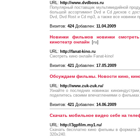
URL:
http://www.dvdboss.ru
Популярный поставщик мультимедийной проду
большой ассортимент Dvd и Cd дисков с дост
Dvd, Dvd Rost и Cd mp3, а также все новинки 
Визитов:
424
Добавлен:
11.04.2009
Новинки фильмов новинки смотреть
кинотеатр онлайн
[
ru
]
URL:
http://fanat-kino.ru
Смотреть кино онлайн Fanat-kino!
Визитов:
421
Добавлен:
17.05.2009
Обсуждаем фильмы. Новости кино, кин
URL:
http://www.zuk-zuk.ru/
Узнайте о последних новинках киноиндустрии,
поделитесь своими впечатлениями о фильмах
Визитов:
421
Добавлен:
14.06.2009
Скачать мобильное видео себе на теле
URL:
http://3gpfilm.my1.ru/
Скачать бесплатно кино фильмы в формате 3
320х240.