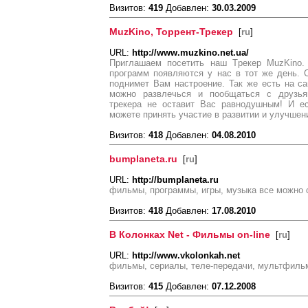
Визитов:
419
Добавлен:
30.03.2009
MuzKino, Торрент-Трекер
[
ru
]
URL:
http://www.muzkino.net.ua/
Приглашаем посетить наш Tрекер MuzKino. 
программ появляются у нас в тот же день.
поднимет Вам настроение. Так же есть на сай
можно развлечься и пообщаться с друзья
трекера не оставит Вас равнодушным! И е
можете принять учаcтие в развитии и улучшен
Визитов:
418
Добавлен:
04.08.2010
bumplaneta.ru
[
ru
]
URL:
http://bumplaneta.ru
фильмы, программы, игры, музыка все можно 
Визитов:
418
Добавлен:
17.08.2010
В Колонках Net - Фильмы on-line
[
ru
]
URL:
http://www.vkolonkah.net
фильмы, сериалы, теле-передачи, мультфильмы
Визитов:
415
Добавлен:
07.12.2008