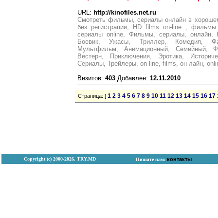
URL:
http://kinofiles.net.ru
Смотреть фильмы, сериалы онлайн в хорошем
без регистрации, HD films on-line , филь
сериалы online, Фильмы, сериалы, онлайн,
Боевик, Ужасы, Триллер, Комедия, Фан
Мультфильм, Анимационный, Cемейный, Фэ
Вестерн, Приключения, Эротика, Историче
Сериалы, Трейлеры, on-line, films, он-лайн, onli
Визитов:
403
Добавлен:
12.11.2010
1
2
3
4
5
6
7
8
9
10
11
12
13
14
15
16
17
Страница: [
Copyright (с) 2000-2026, TRY.MD
контакты
Пишите нам: