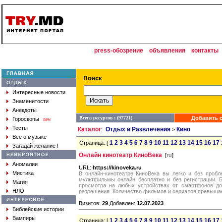
press-обозрение
объявления
контакты
Интересные новости
Знаменитости
Анекдоты
Всего ресурсов : (97721)
Добавить с
Гороскопы
new
Тесты
Каталог
Отдых и Развлечения
Кино
:
>
Всё о музыке
1
2
3
4
5
6
7
8
9
10
11
12
13
14
15
16
17
Страница: [
Загадай желание !
Онлайн кинотеатр КиноВека
[
ru
]
Аномалии
URL:
https://kinoveka.ru
Мистика
В онлайн-кинотеатре КиноВека вы легко и без проб
мультфильмы онлайн бесплатно и без регистрации. 
Магия
просмотра на любых устройствах от смартфонов до
НЛО
разрешения. Количество фильмов и сериалов превышае
Визитов:
29
Добавлен:
12.07.2023
Библейские истории
Вампиры
1
2
3
4
5
6
7
8
9
10
11
12
13
14
15
16
17
Страница: [