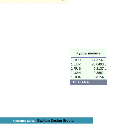
Курсы валюты
1 USD
17,3737 L
1 EUR
20,0493 L
1 RUB
0,2137 L
1 UAH
0,3881 L
1 RON
3,8154 L
Babilon Design Studio
Создание сайта -