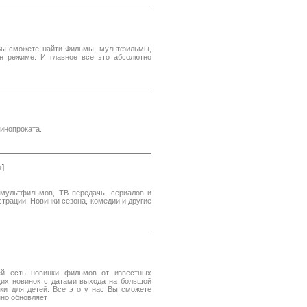
ь Вы сможете найти Фильмы, мультфильмы,
н режиме. И главное все это абсолютно
инопроката.
u
]
мультфильмов, ТВ передачь, сериалов и
трации. Новинки сезона, комедии и другие
ей есть новинки фильмов от известных
щих новинок с датами выхода на большой
ки для детей. Все это у нас Вы сможете
нно обновляет