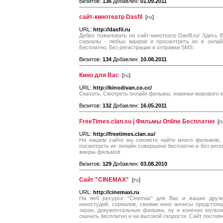
Визитов:
136
Добавлен:
01.09.2011
сайт-кинотеатр Dasfil
[
ru
]
URL:
http://dasfil.ru
Добро пожаловать на сайт-кинотеатр Dasfil.ru! Здес
сериалы - любых жанров и просмотреть их в онлай
Бесплатно, Без регистрации и отправки SMS.
Визитов:
134
Добавлен:
10.08.2011
Кино для Вас
[
ru
]
URL:
http://kinodivan.co.cc/
Скачать, Смотреть онлайн фильмы, новинки мирового к
Визитов:
132
Добавлен:
16.05.2011
FreeTimes.clan.su | Фильмы Online Бесплатно
[
r
URL:
http://freetimes.clan.su/
На нашем сайте вы сможете найти много фильмов, 
посмотреть их онлайн совершено бесплатно и без регес
жанры фильмов
Визитов:
129
Добавлен:
03.08.2010
Сайт "CINEMAX"
[
ru
]
URL:
http://cinemaxi.ru
На веб ресурсе "Cinemax" для Вас и ваших друз
киностудий, сериалов, свежие кино анонсы предстоя
экран, документальные фильмы, ну и конечно мульти
скачать бесплатно и на высокой скорости. Сайт постоя