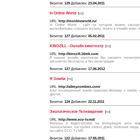
Визитов:
129
Добавлен:
23.04.2011
In Online World
[
ru
]
URL:
http://inonlineworld.ru/
In Online World - сайт на котором можно смотрет
мультфильмы, слушать музыку, играть в онлайн игры, 
Визитов:
127
Добавлен:
05.02.2011
KINOZILL - Онлайн кинотеатр
[
ru
]
URL:
http://kinozill.16mb.com
В нашем онлайн кинотеатре Вы сможете посмотре
абсолютно бесплатно и без регистрации
Визитов:
127
Добавлен:
17.06.2012
Я Зомби
[
ru
]
URL:
http://allmyzombies.com/
Блог посвященный зомби-тематике.Фильмы о зомби, к
другое.
Визитов:
124
Добавлен:
22.11.2011
Экологическое Телевидение
[
ru
]
URL:
http://www.eco-tv.md/
Фильмы и видео-ролики на волнующую весь мир 
экопоселения, постройка своего дома, полезная пища,
на сайте ECO-TV.MD
Визитов:
122
Добавлен:
17.05.2011