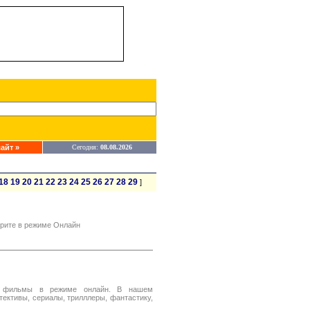
айт »
Сегодня:
08.08.2026
18
19
20
21
22
23
24
25
26
27
28
29
]
рите в режиме Онлайн
ю фильмы в режиме онлайн. В нашем
тективы, сериалы, трилллеры, фантастику,