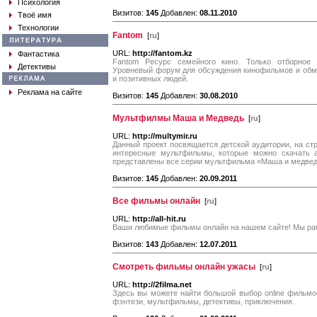
Психология
Визитов:
145
Добавлен:
08.11.2010
Твоё имя
Технологии
Fantom
[
ru
]
URL:
http://fantom.kz
Фантастика
Fantom Ресурс семейного кино. Только отборное 
Детективы
Уровневый форум для обсуждения кинофильмов и обм
и позитивных людей.
Реклама на сайте
Визитов:
145
Добавлен:
30.08.2010
Мультфилмы Маша и Медведь
[
ru
]
URL:
http://multymir.ru
Данный проект посвящается детской аудитории, на с
интересные мультфильмы, которые можно скачать 
представлены все серии мультфильма «Маша и медвед
Визитов:
145
Добавлен:
20.09.2011
Все фильмы онлайн
[
ru
]
URL:
http://all-hit.ru
Ваши любимые фильмы онлайн на нашем сайте! Мы раб
Визитов:
143
Добавлен:
12.07.2011
Смотреть фильмы онлайн ужасы
[
ru
]
URL:
http://2filma.net
Здесь вы можете найти большой выбор online фильмо
фэнтези, мультфильмы, детективы, приключения.