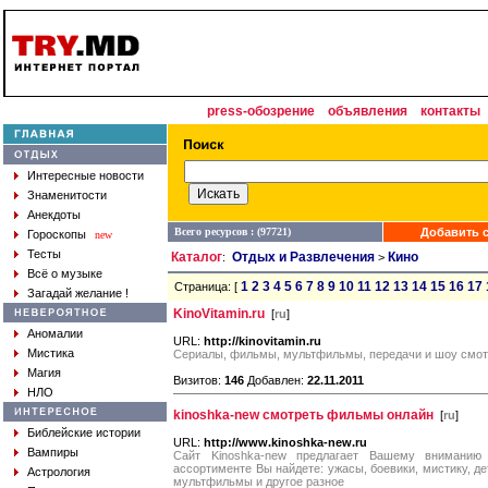
press-обозрение
объявления
контакты
Интересные новости
Знаменитости
Анекдоты
Всего ресурсов : (97721)
Добавить с
Гороскопы
new
Тесты
Каталог
Отдых и Развлечения
Кино
:
>
Всё о музыке
1
2
3
4
5
6
7
8
9
10
11
12
13
14
15
16
17
Страница: [
Загадай желание !
KinoVitamin.ru
[
ru
]
Аномалии
URL:
http://kinovitamin.ru
Мистика
Сериалы, фильмы, мультфильмы, передачи и шоу смот
Магия
Визитов:
146
Добавлен:
22.11.2011
НЛО
kinoshka-new смотреть фильмы онлайн
[
ru
]
Библейские истории
URL:
http://www.kinoshka-new.ru
Вампиры
Сайт Kinoshka-new предлагает Вашему внимани
ассортименте Вы найдете: ужасы, боевики, мистику, де
Астрология
мультфильмы и другое разное