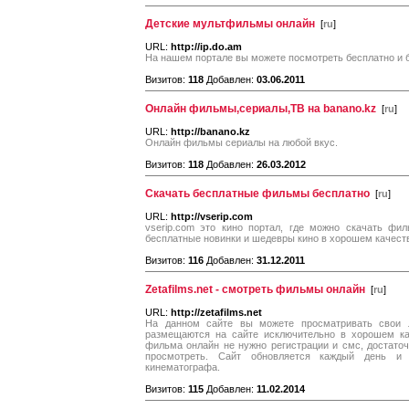
Детские мультфильмы онлайн
[
ru
]
URL:
http://ip.do.am
На нашем портале вы можете посмотреть бесплатно и 
Визитов:
118
Добавлен:
03.06.2011
Онлайн фильмы,сериалы,ТВ на banano.kz
[
ru
]
URL:
http://banano.kz
Онлайн фильмы сериалы на любой вкус.
Визитов:
118
Добавлен:
26.03.2012
Скачать бесплатные фильмы бесплатно
[
ru
]
URL:
http://vserip.com
vserip.com это кино портал, где можно скачать фи
бесплатные новинки и шедевры кино в хорошем качест
Визитов:
116
Добавлен:
31.12.2011
Zetafilms.net - смотреть фильмы онлайн
[
ru
]
URL:
http://zetafilms.net
На данном сайте вы можете просматривать свои
размещаются на сайте исключительно в хорошем ка
фильма онлайн не нужно регистрации и смс, достаточн
просмотреть. Сайт обновляется каждый день и 
кинематографа.
Визитов:
115
Добавлен:
11.02.2014