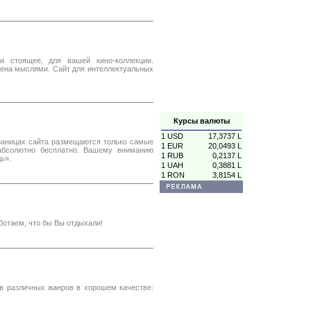
и стоящее, для вашей кино-коллекции.
ена мыслями. Сайт для интеллектуальных
Курсы валюты
1 USD
17,3737 L
траницах сайта размещаются только самые
1 EUR
20,0493 L
абсолютно бесплатно. Вашему вниманию
1 RUB
0,2137 L
ь».
1 UAH
0,3881 L
1 RON
3,8154 L
отаем, что бы Вы отдыхали!
в различных жанров в хорошем качестве: