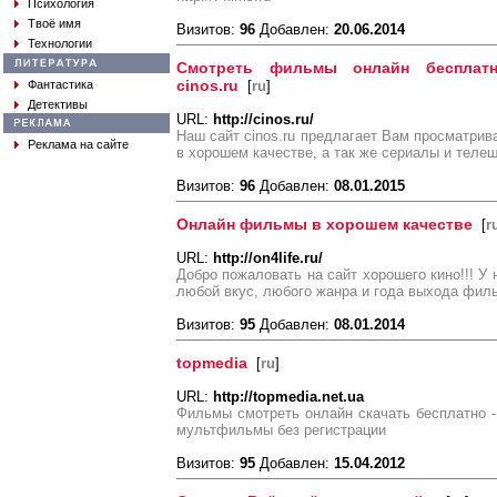
Психология
Твоё имя
Визитов:
96
Добавлен:
20.06.2014
Технологии
Смотреть фильмы онлайн бесплат
cinos.ru
Фантастика
[
ru
]
Детективы
URL:
http://cinos.ru/
Наш сайт cinos.ru предлагает Вам просматрив
Реклама на сайте
в хорошем качестве, а так же сериалы и теле
Визитов:
96
Добавлен:
08.01.2015
Онлайн фильмы в хорошем качестве
[
r
URL:
http://on4life.ru/
Добро пожаловать на сайт хорошего кино!!! У
любой вкус, любого жанра и года выхода фил
Визитов:
95
Добавлен:
08.01.2014
topmedia
[
ru
]
URL:
http://topmedia.net.ua
Фильмы смотреть онлайн скачать бесплатно -
мультфильмы без регистрации
Визитов:
95
Добавлен:
15.04.2012