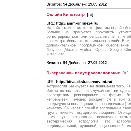
Визитов:
94
Добавлен:
19.09.2012
Онлайн Кинотеатр
[
ru
]
URL:
http://amm-online24.ru/
На сайте можно смотреть фильмы онлайн бес
больше не требуется проходить утомит
регистрироваться или отправлять sms, чт
просмотра бесплатных фильмов онлайн Вам 
дополнительное программное обеспечение
браузер (Mozilla Firefox, Opera, Google C
интернета.
Визитов:
94
Добавлен:
27.09.2012
Экстрасенсы ведут расследование
[
ru
]
URL:
http://bitva-ekstrasensov-tnt.ru/
Астрология базируется на понимании того, ч
Земле не является ни случайным, ни единс
посредством реинкарнации в форму. Эт
непрерывен: человек рождает­ ся в том 
предыдущем воплощении, с проводниками (те
качеству. Он несет с собой в воплощение свою
груз в течение текущего воплощения. Отриц
саму суть астрологии, исключает возм
эзотерическая астрология это астрол
индивидуальной, групповой, национальной, пл