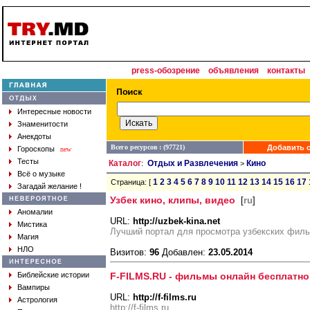
press-обозрение
объявления
контакты
Интересные новости
Знаменитости
Анекдоты
Всего ресурсов : (97721)
Добавить с
Гороскопы
new
Тесты
Каталог
Отдых и Развлечения
Кино
:
>
Всё о музыке
1
2
3
4
5
6
7
8
9
10
11
12
13
14
15
16
17
Страница: [
Загадай желание !
Узбек кино, клипы, видео
[
ru
]
Аномалии
URL:
http://uzbek-kina.net
Мистика
Лучший портал для просмотра узбекских фил
Магия
НЛО
Визитов:
96
Добавлен:
23.05.2014
Библейские истории
F-FILMS.RU - фильмы онлайн бесплатно
Вампиры
URL:
http://f-films.ru
Астрология
http://f-films.ru