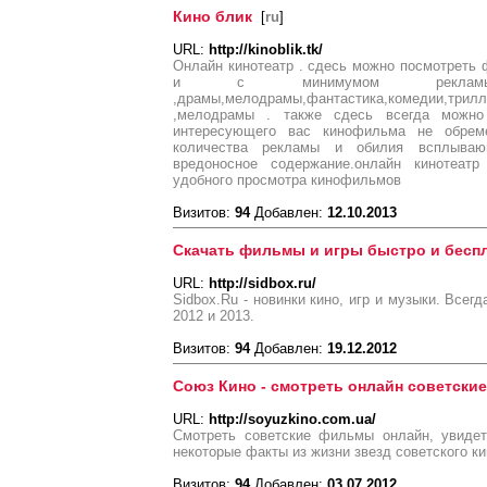
Кино блик
[
ru
]
URL:
http://kinoblik.tk/
Онлайн кинотеатр . сдесь можно посмотреть 
и с минимумом рекламы-боев
,драмы,мелодрамы,фантастика,комедии,трил
,мелодрамы . также сдесь всегда можно
интересующего вас кинофильма не обрем
количества рекламы и обилия всплываю
вредоносное содержание.онлайн кинотеа
удобного просмотра кинофильмов
Визитов:
94
Добавлен:
12.10.2013
Скачать фильмы и игры быстро и беспл
URL:
http://sidbox.ru/
Sidbox.Ru - новинки кино, игр и музыки. Все
2012 и 2013.
Визитов:
94
Добавлен:
19.12.2012
Союз Кино - смотреть онлайн советск
URL:
http://soyuzkino.com.ua/
Смотреть советские фильмы онлайн, увиде
некоторые факты из жизни звезд советского ки
Визитов:
94
Добавлен:
03.07.2012