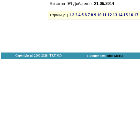
Визитов:
94
Добавлен:
21.06.2014
1
2
3
4
5
6
7
8
9
10
11
12
13
14
15
16
17
Страница: [
Copyright (с) 2000-2026, TRY.MD
контакты
Пишите нам: