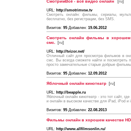
СмотримВсё - всё видео онлайн
[
ru
]
URL:
http://smotrimvse.tv
Смотреть онлайн: фильмы, сериалы, мульт
бесплатно, без регистрации, без SMS.
Визитов:
95
Добавлен:
19.06.2012
Смотреть онлайн фильмы в хорошем к
смс.
[
ru
]
URL:
http://tvizor.net/
Отличный сайт для просмотра фильмов в онл
смс. Вы всегда сможете найти и посмотреть п
просто замечательные старые добрые фильмы
Визитов:
95
Добавлен:
12.09.2012
Яблочный онлайн кинотеатр
[
ru
]
URL:
http://beapple.ru
Яблочный онлайн кинотеатр - это тот сайт, г
и онлайн в высоком качестве для iPad, iPod и 
Визитов:
95
Добавлен:
22.08.2013
Фильмы онлайн в хорошем качестве HD
URL:
http://www.allfilmsonlin.ru/