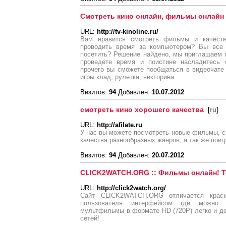
Смотреть кино онлайн, фильмы онлайн
URL:
http://tv-kinoline.ru/
Вам нравится смотреть фильмы и качест
проводить время за компьютером? Вы все 
посетить? Решение найдено, мы приглашаем вас
проведёте время и поистине насладитесь 
прочего вы сможете пообщаться в видеочате
игры клад, рулетка, викторина.
Визитов:
94
Добавлен:
10.07.2012
смотреть кино хорошего качества
[
ru
]
URL:
http://afilate.ru
У нас вы можете посмотреть новые фильмы, 
качества разнообразных жанров, а так же поиг
Визитов:
94
Добавлен:
20.07.2012
CLICK2WATCH.ORG :: Фильмы онлайн! Т
URL:
http://click2watch.org/
Сайт CLICK2WATCH.ORG отличается крас
пользователя интерфейсом где можно
мультфильмы в формате HD (720P) легко и д
сетей!