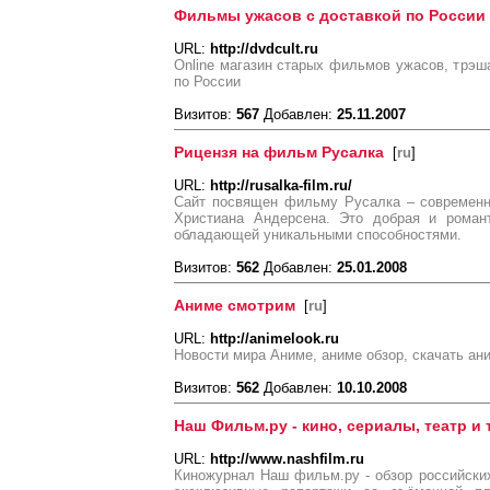
Фильмы ужасов с доставкой по России
URL:
http://dvdcult.ru
Online магазин старых фильмов ужасов, трэш
по России
Визитов:
567
Добавлен:
25.11.2007
Рицензя на фильм Русалка
[
ru
]
URL:
http://rusalka-film.ru/
Сайт посвящен фильму Русалка – современн
Христиана Андерсена. Это добрая и роман
обладающей уникальными способностями.
Визитов:
562
Добавлен:
25.01.2008
Аниме смотрим
[
ru
]
URL:
http://animelook.ru
Новости мира Аниме, аниме обзор, скачать ан
Визитов:
562
Добавлен:
10.10.2008
Наш Фильм.ру - кино, сериалы, театр и
URL:
http://www.nashfilm.ru
Киножурнал Наш фильм.ру - обзор российски