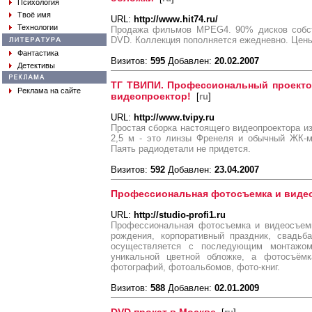
Психология
Твоё имя
URL:
http://www.hit74.ru/
Технологии
Продажа фильмов MPEG4. 90% дисков собст
DVD. Коллекция пополняется ежедневно. Цены
Фантастика
Визитов:
595
Добавлен:
20.02.2007
Детективы
ТГ ТВИПИ. Профессиональный проекто
Реклама на сайте
видеопроектор!
[
ru
]
URL:
http://www.tvipy.ru
Простая сборка настоящего видеопроектора из
2,5 м - это линзы Френеля и обычный ЖК-мо
Паять радиодетали не придется.
Визитов:
592
Добавлен:
23.04.2007
Профессиональная фотосъемка и виде
URL:
http://studio-profi1.ru
Профессиональная фотосъемка и видеосъем
рождения, корпоративный праздник, свадьб
осуществляется с последующим монтажом
уникальной цветной обложке, а фотосъём
фотографий, фотоальбомов, фото-книг.
Визитов:
588
Добавлен:
02.01.2009