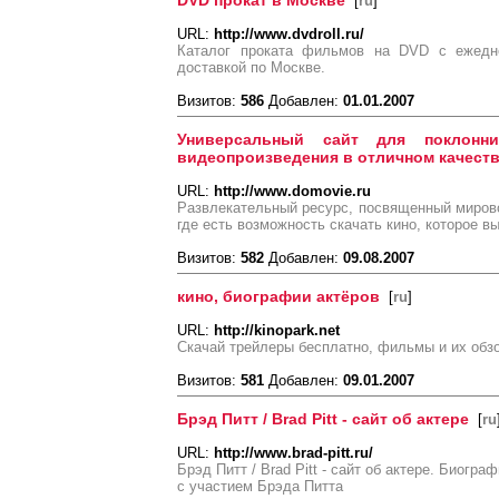
DVD прокат в Москве
[
ru
]
URL:
http://www.dvdroll.ru/
Каталог проката фильмов на DVD с ежедн
доставкой по Москве.
Визитов:
586
Добавлен:
01.01.2007
Универсальный сайт для поклонни
видеопроизведения в отличном качеств
URL:
http://www.domovie.ru
Развлекательный ресурс, посвященный мирово
где есть возможность скачать кино, которое в
Визитов:
582
Добавлен:
09.08.2007
кино, биографии актёров
[
ru
]
URL:
http://kinopark.net
Скачай трейлеры бесплатно, фильмы и их обз
Визитов:
581
Добавлен:
09.01.2007
Брэд Питт / Brad Pitt - сайт об актере
[
ru
URL:
http://www.brad-pitt.ru/
Брэд Питт / Brad Pitt - сайт об актере. Биог
с участием Брэда Питта