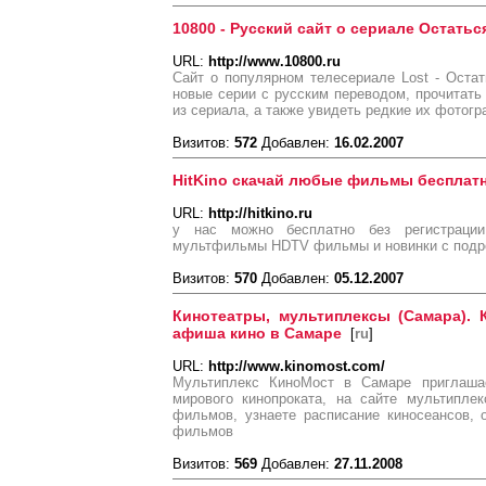
10800 - Русский сайт о сериале Остать
URL:
http://www.10800.ru
Сайт о популярном телесериале Lost - Оста
новые серии с русским переводом, прочитать
из сериала, а также увидеть редкие их фотогр
Визитов:
572
Добавлен:
16.02.2007
HitKino скачай любые фильмы бесплат
URL:
http://hitkino.ru
у нас можно бесплатно без регистраци
мультфильмы HDTV фильмы и новинки с подр
Визитов:
570
Добавлен:
05.12.2007
Кинотеатры, мультиплексы (Самара). 
афиша кино в Самаре
[
ru
]
URL:
http://www.kinomost.com/
Мультиплекс КиноМост в Самаре приглаш
мирового кинопроката, на сайте мультипле
фильмов, узнаете расписание киносеансов, 
фильмов
Визитов:
569
Добавлен:
27.11.2008