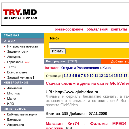
press-обозрение
объявления
контакты
Интересные новости
Знаменитости
Анекдоты
Всего ресурсов : (97722)
Добавить с
Гороскопы
new
Тесты
Каталог
Отдых и Развлечения
Кино
:
>
Всё о музыке
1
2
3
4
5
6
7
8
9
10
11
12
13
14
15
16
17
Страница: [
Загадай желание !
Скачай фильм в день на сайте GlobVide
Аномалии
URL:
http://www.globvideo.ru
Мистика
Фильмы и сериалы бесплатно скачать, а та
Магия
отзывами о фильмах и оставить свой Вы м
НЛО
проекте GlobVideo.
Визитов:
598
Добавлен:
07.11.2008
Библейские истории
Вампиры
Магазин Хит74 - Фильмы MPEG4 л
Астрология
обложки
[
ru
]