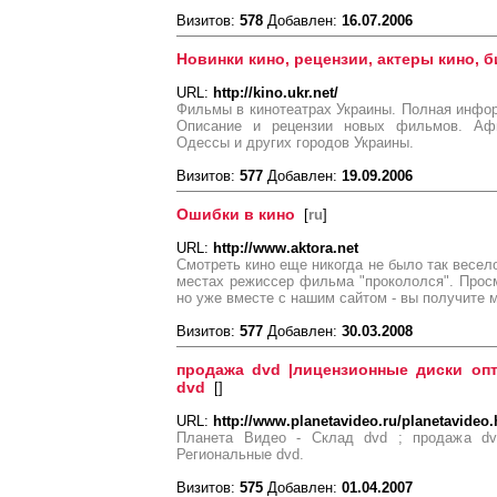
Визитов:
578
Добавлен:
16.07.2006
Новинки кино, рецензии, актеры кино, 
URL:
http://kino.ukr.net/
Фильмы в кинотеатрах Украины. Полная инфор
Описание и рецензии новых фильмов. Афи
Одессы и других городов Украины.
Визитов:
577
Добавлен:
19.09.2006
Ошибки в кино
[
ru
]
URL:
http://www.aktora.net
Смотреть кино еще никогда не было так весело
местах режиссер фильма "прокололся". Про
но уже вместе с нашим сайтом - вы получите 
Визитов:
577
Добавлен:
30.03.2008
продажа dvd |лицензионные диски опт
dvd
[
]
URL:
http://www.planetavideo.ru/planetavideo
Планета Видео - Cклад dvd ; продажа dv
Региональные dvd.
Визитов:
575
Добавлен:
01.04.2007