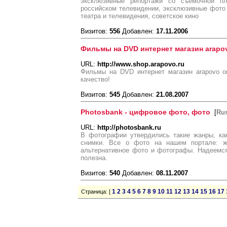
эксклюзивные репортажи со съёмочной п
российском телевидении, эксклюзивные фото 
театра и телевидения, советское кино
Визитов:
556
Добавлен:
17.11.2006
Фильмы на DVD интернет магазин arapov
URL:
http://www.shop.arapovo.ru
Фильмы на DVD интернет магазин arapovo on
качество!
Визитов:
545
Добавлен:
21.08.2007
Photosbank - цифровое фото, фото
[
Ru
URL:
http://photosbank.ru
В фотографии утвердились такие жанры, как
снимки. Все о фото на нашем портале: ж
альтернативное фото и фотографы. Надеемс
полезна.
Визитов:
540
Добавлен:
08.11.2007
1
2
3
4
5
6
7
8
9
10
11
12
13
14
15
16
17
Страница: [