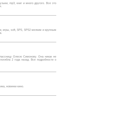
зыки, mp3, книг и много другого. Все это
и.
, игры, soft, SPS, SPS2 мелким и крупным
а.
лассницу Олесю Симонову. Она никак не
погибла 2 года назад. Все подробности о
ка, новинки кино.