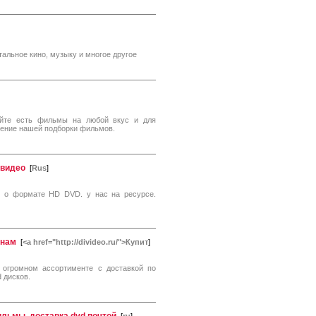
тальное кино, музыку и многое другое
сайте есть фильмы на любой вкус и для
ление нашей подборки фильмов.
 видео
[
Rus
]
и о формате HD DVD. у нас на ресурсе.
енам
[
<a href="http://divideo.ru/">Купит
]
огромном ассортименте с доставкой по
 дисков.