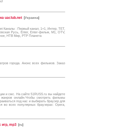
о!
а uaclub.net
[
Украина
]
t Каналы : Первый канал, 1+1, Интер, ТЕТ,
евская Русь, Enter, Enter-фильм, M1, OTV,
ное, НТВ Мир, РТР Планета
атров города. Анонс всех фильмов. Заказ
ии и смс. На сайте 51RUSS.ru вы найдете
 жанров онлайн.Чтобы смотреть фильмы
раиваться под нас и выбирать браузер для
я во всех популярных браузерах: Opera,
 игр, mp3
[
ru
]