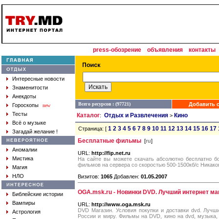
press-обозрение
объявления
контакты
Интересные новости
Знаменитости
Анекдоты
Всего ресурсов : (97721)
Добавить с
Гороскопы
new
Тесты
Каталог
Отдых и Развлечения
Кино
:
>
Всё о музыке
1
2
3
4
5
6
7
8
9
10
11
12
13
14
15
16
17
Страница: [
Загадай желание !
Бесплатные фильмы
[
ru
]
Аномалии
URL:
http://fip.net.ru
Мистика
На сайте вы можете скачать абсолютно бесплатно б
фильмов на сервера со скоростью 500-1500кб/с Никако
Магия
НЛО
Визитов:
1065
Добавлен:
01.05.2007
OGA.msk.ru - Новинки DVD. Лучший интернет ма
Библейские истории
Вампиры
URL:
http://www.oga.msk.ru
DVD Магазин. Условия покупки и доставки dvd. Лучш
Астрология
России и миру. Фильмы на DVD, кино на dvd, музыка,