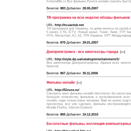
Fortunafilm.ru Все фильмы Рунета онлайн скачать быстр
Визитов:
883
Добавлен:
28.05.2007
ТВ-программа на всю неделю обзоры фильмов н
URL:
http://tv.uaclub.net
ТВ-программа для Украины, по дням анонсы на uaclub.ne
5 канал, СТБ, ICTV, Новый канал, Тонис, Киев, УТР, Ки
НТН, Мегаспорт, K1, K2, ТРК Украина, ОРТ Международ
Визитов:
870
Добавлен:
29.01.2007
Днепропетровск - все кинотеатры города
[
ru
]
URL:
http://style.dp.ua/catalog/entertainment/1/
Все кинотеатры Днепропетровска. Афиша всех киноте
билетов.
Визитов:
867
Добавлен:
30.11.2006
Фильмы онлайн
[
ru
]
URL:
http://51russ.ru/
Смотреть кино фильмы онлайн бесплатно без регистрац
большое количество фильмов и мультфильмов всех
онлайн, надо только ваше желание. Вам не нужно подст
просмотра, все уже сделано, фильмы воспроизводятс
Mozilla Firefox, Internet Explorer.
Визитов:
865
Добавлен:
10.12.2010
Бесплатные фильмы, коллекция компьютерных