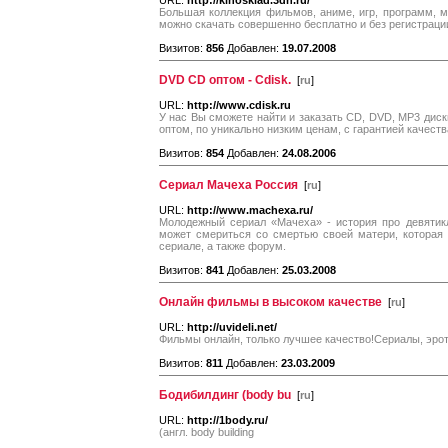
URL:
http://kinosklad.3dn.ru/
Большая коллекция фильмов, аниме, игр, программ, му
можно скачать совершенно бесплатно и без регистраци
Визитов:
856
Добавлен:
19.07.2008
DVD CD оптом - Cdisk.
[
ru
]
URL:
http://www.cdisk.ru
У нас Вы сможете найти и заказать CD, DVD, MP3 диски
оптом, по уникально низким ценам, с гарантией качеств
Визитов:
854
Добавлен:
24.08.2006
Сериал Мачеха Россия
[
ru
]
URL:
http://www.machexa.ru/
Молодежный сериал «Мачеха» - история про девятик
может смериться со смертью своей матери, которая 
сериале, а также форум.
Визитов:
841
Добавлен:
25.03.2008
Онлайн фильмы в высоком качестве
[
ru
]
URL:
http://uvideli.net/
Фильмы онлайн, только лучшее качество!Сериалы, эроти
Визитов:
811
Добавлен:
23.03.2009
Бодибилдинг (body bu
[
ru
]
URL:
http://1body.ru/
(англ. body building