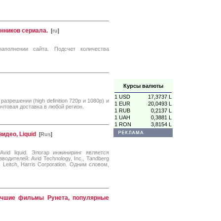
онников сериала.
[
ru
]
наполнении сайта. Подсчет количества
Курсы валюты
1 USD
17,3737 L
зрешении (high definition 720p и 1080p) и
1 EUR
20,0493 L
очтовая доставка в любой регион.
1 RUB
0,2137 L
1 UAH
0,3881 L
1 RON
3,8154 L
идео, Liquid
[
Rus
]
id liquid. Элогар инжиниринг является
ителей: Avid Technology, Inc., Tandberg
, Leitch, Harris Corporation. Одним словом,
учшие фильмы Рунета, популярные