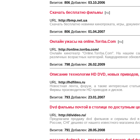
Визитов:
806
Добавлен:
03.10.2006
Скачать бесплатно фильмы
[
ru
]
URL:
http://bmp.net.ua
Скачать бесплатно новинки кинопроката, игры, докумен
Визитов:
806
Добавлен:
01.04.2007
Онлайн ужасы на online.Torrba.Com
[
ru
]
URL:
http://online.torrba.com/
Онлайн кинотеатр "Online.Torrba.Com". На нашем 
различных возрастных категорий. Каждодневное обнов
Визитов:
798
Добавлен:
26.02.2009
Описание технологии HD DVD, новых приводов,
URL:
http://hdfilms.ru
Новостная лента, форум, а также интересные стать
Фирмы производители HD приводов и дисков.
Визитов:
793
Добавлен:
23.01.2007
Dvd фильмы почтой в столице по доступным ц
URL:
http://divideo.ru/
Предлагаем продажу dvd фильмов и сериалы dvd в 
России, СНГ дешево от нашего известного магазина dvd
Визитов:
791
Добавлен:
28.05.2008