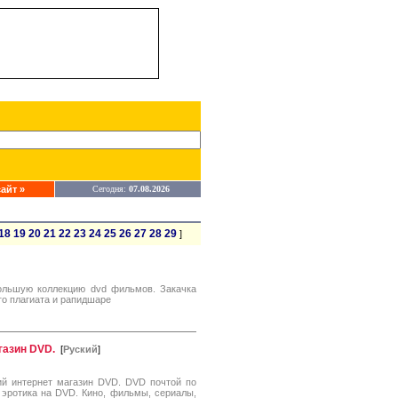
айт »
Сегодня:
07.08.2026
18
19
20
21
22
23
24
25
26
27
28
29
]
ольшую коллекцию dvd фильмов. Закачка
го плагиата и рапидшаре
газин DVD.
[
Руский
]
ий интернет магазин DVD. DVD почтой по
 эротика на DVD. Кино, фильмы, сериалы,