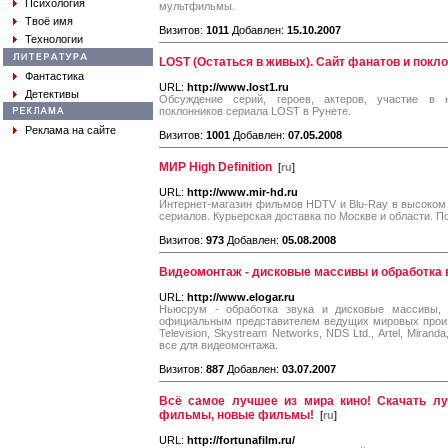
Психология
мультфильмы.
Твоё имя
Визитов:
1011
Добавлен:
15.10.2007
Технологии
LOST (Остаться в живых). Сайт фанатов и покл
Фантастика
URL:
http://www.lost1.ru
Детективы
Обсуждение серий, героев, актеров, участие в 
поклонников сериала LOST в Рунете.
Реклама на сайте
Визитов:
1001
Добавлен:
07.05.2008
МИР High Definition
[
ru
]
URL:
http://www.mir-hd.ru
Интернет-магазин фильмов HDTV и Blu-Ray в высоком ра
сериалов. Курьерская доставка по Москве и области. П
Визитов:
973
Добавлен:
05.08.2008
Видеомонтаж - дисковые массивы и обработка в
URL:
http://www.elogar.ru
Ньюсрум - обработка звука и дисковые массивы, Av
официальным представителем ведущих мировых производ
Television, Skystream Networks, NDS Ltd., Artel, Miranda
все для видеомонтажа.
Визитов:
887
Добавлен:
03.07.2007
Всё самое лучшее из мира кино! Скачать л
фильмы, новые фильмы!
[
ru
]
URL:
http://fortunafilm.ru/