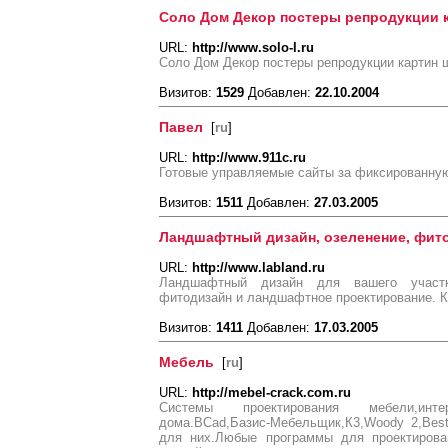
Соло Дом Декор постеры репродукции 
URL:
http://www.solo-l.ru
Соло Дом Декор постеры репродукции картин 
Визитов:
1529
Добавлен:
22.10.2004
Павел
[
ru
]
URL:
http://www.911c.ru
Готовые управляемые сайты за фиксированную 
Визитов:
1511
Добавлен:
27.03.2005
Ландшафтный дизайн, озеленение, фито
URL:
http://www.labland.ru
Ландшафтный дизайн для вашего участка
фитодизайн и ландшафтное проектирование. 
Визитов:
1411
Добавлен:
17.03.2005
Мебель
[
ru
]
URL:
http://mebel-crack.com.ru
Системы проектирования мебели,инт
дома.BCad,Базис-Мебельщик,К3,Woody 2,Bes
для них.Любые программы для проектирован