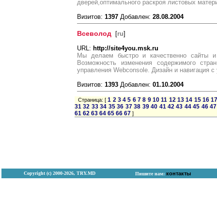
дверей,оптимального раскроя листовых матер
Визитов:
1397
Добавлен:
28.08.2004
Всеволод
[
ru
]
URL:
http://site4you.msk.ru
Мы делаем быстро и качественно сайты и 
Возможность изменения содержимого стра
управления Webconsole. Дизайн и навигация с
Визитов:
1393
Добавлен:
01.10.2004
1
2
3
4
5
6
7
8
9
10
11
12
13
14
15
16
1
Страница: [
31
32
33
34
35
36
37
38
39
40
41
42
43
44
45
46
47
61
62
63
64
65
66
67
]
Copyright (с) 2000-2026, TRY.MD
контакты
Пишите нам: