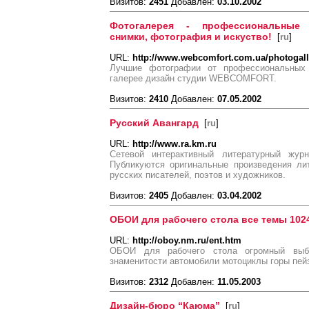
Визитов:
2451
Добавлен:
03.10.2002
Фотогалерея - профессиональные 
снимки, фотография и искуство!
[
ru
]
URL:
http://www.webcomfort.com.ua/photogall
Лучшие фотографии от профессиональных
галерее дизайн студии WEBCOMFORT.
Визитов:
2410
Добавлен:
07.05.2002
Русский Авангард
[
ru
]
URL:
http://www.ra.km.ru
Сетевой интерактивный литературный журн
Публикуются оригинальные произведения ли
русских писателей, поэтов и художников.
Визитов:
2405
Добавлен:
03.04.2002
ОБОИ для рабочего стола все темы 102
URL:
http://oboy.nm.ru/ent.htm
ОБОИ для рабочего стола огромный выб
знаменитости автомобили мотоциклы горы пейз
Визитов:
2312
Добавлен:
11.05.2003
Дизайн-бюро “Каюма”
[
ru
]