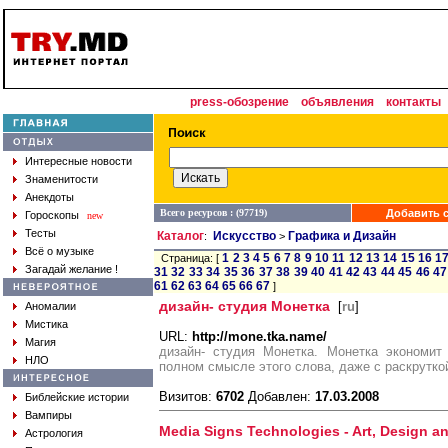
press-обозрение
объявления
контакты
Интересные новости
Знаменитости
Анекдоты
Всего ресурсов : (97719)
Добавить с
Гороскопы
new
Тесты
Каталог
Искусство
Графика и Дизайн
:
>
Всё о музыке
1
2
3
4
5
6
7
8
9
10
11
12
13
14
15
16
1
Страница: [
Загадай желание !
31
32
33
34
35
36
37
38
39
40
41
42
43
44
45
46
47
61
62
63
64
65
66
67
]
дизайн- студия Монетка
[
ru
]
Аномалии
Мистика
URL:
http://mone.tka.name/
Магия
дизайн- студия Монетка. Монетка экономит
НЛО
полном смысле этого слова, даже с раскруткой
Визитов:
6702
Добавлен:
17.03.2008
Библейские истории
Вампиры
Media Signs Technologies - Art, Design a
Астрология