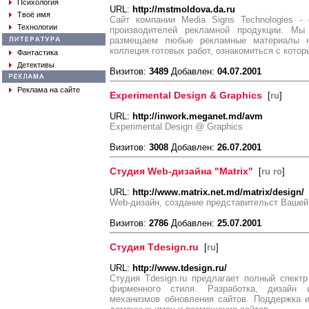
Психология
URL:
http://mstmoldova.da.ru
Твоё имя
Сайт компании Media Signs Technologies -
Технологии
производителей рекламной продукции. Мы 
размещаем любые рекламные материалы н
коллеция готовых работ, ознакомиться с кото
Фантастика
Детективы
Визитов:
3489
Добавлен:
04.07.2001
Реклама на сайте
Experimental Design & Graphics
[
ru
]
URL:
http://inwork.meganet.md/avm
Experimental Design @ Graphics
Визитов:
3008
Добавлен:
26.07.2001
Студия Web-дизайна "Matrix"
[
ru ro
]
URL:
http://www.matrix.net.md/matrix/design/
Web-дизайн, создание представительст Вашей
Визитов:
2786
Добавлен:
25.07.2001
Студия Tdesign.ru
[
ru
]
URL:
http://www.tdesign.ru/
Студия Tdesign.ru предлагает полный спект
фирменного стиля. Разработка, дизайн 
механизмов обновления сайтов. Поддержка и