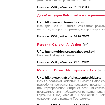
доменных имен и размещение сайтов.
Визитов:
2584
Добавлен:
11.12.2003
Дизайн-студия Reformedia – современны
URL:
http://www.reformedia.com
Все для Вас и Вашего web-сайта: разрабо
открыток, интернет-маркетинг, программирован
Визитов:
2558
Добавлен:
26.09.2002
Personal Gallery - A. Vozian
[
en
]
URL:
http://moldova.cc/avozian/cor.html
Personal Gallery - A. Vozian
Визитов:
2531
Добавлен:
29.10.2002
Юнисофт Плюс - Мы строим сайты
[
en, 
URL:
http://www.unisoftplus.com/weblab/ru/
Веб лаборатория компании Юнисофт Плюс соз
разработки программных продуктов, предназна
или корпоративной Интранет сети. Высокок
программистами лаборатории выполнен ряд п
Германии, США, Италии и Швейцарии. С нек
ознакомиться в разделе Портфолио.