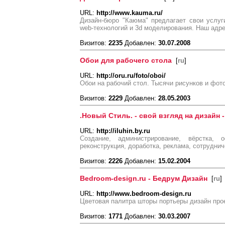
URL:
http://www.kauma.ru/
Дизайн-бюро "Каюма" предлагает свои услуг
web-технологий и 3d моделирования. Наш адрес
Визитов:
2235
Добавлен:
30.07.2008
Обои для рабочего стола
[
ru
]
URL:
http://oru.ru/foto/oboi/
Обои на рабочий стол. Тысячи рисунков и фот
Визитов:
2229
Добавлен:
28.05.2003
.Новый Стиль. - свой взгляд на дизайн -
URL:
http://iluhin.by.ru
Создание, администрирование, вёрстка, о
реконструкция, доработка, реклама, сотруднич
Визитов:
2226
Добавлен:
15.02.2004
Bedroom-design.ru - Бедрум Дизайн
[
ru
]
URL:
http://www.bedroom-design.ru
Цветовая палитра шторы портьеры дизайн про
Визитов:
1771
Добавлен:
30.03.2007