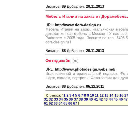
Визитов:
89
Добавлен:
20.11.2013
Мебель Италии на заказ от Дорамебель,
URL:
http://www.dora-design.ru
Мебель Италии на заказ, итальянская мебель
детская мягкая мебель в Москве ! У нас все
Работаем с 2005 года. Звоните по тел. 8495-5
dora-design.ru !
Визитов:
88
Добавлен:
20.11.2013
Фотодизайн
[
ru
]
URL:
http://www.photodesign.webs.md/
Эксклюзивный и оригинальный подарок. Фот
шарж, коллаж, портреты. Фотография для души
Визитов:
88
Добавлен:
06.12.2011
1
2
3
4
5
6
7
8
9
10
11
12
13
14
15
16
1
Страница: [
31
32
33
34
35
36
37
38
39
40
41
42
43
44
45
46
47
61
62
63
64
65
66
67
]