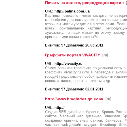
Печать на холсте, репродукции картин
[
URL:
http://patina.com.ua
Картины позволяют легко создать неповтор
мы выбрали для вас лучшие фотографии заме
чтобы вы могли убедиться в этом сами. Если 
взять: оригинальную картину, репродук
художнику, то наши мысли по этому поводу 
оригинал или копия картины?»
Визитов:
97
Добавлен:
26.03.2011
Граффити портал VIVACITY
[
ru
]
URL:
http://vivacity.ru
Самая большая граффити социальная сеть в 
граффити vivacity.ru (что в переводе c англ
город») представляет собой граффити издан
новости, видео, проекты, отчеты и др.
Визитов:
97
Добавлен:
02.01.2011
http://www.bragindesign.com/
[
ru
]
URL:
http://
Студия ВЕБ дизайна в Украине, Кривом Роге и
сайтов. Частный web дизайнер Вячеслав Бр
созданию оригинальных сайтов, баннеров. 
частная web-дизайн студия. Дизайнер Вяч