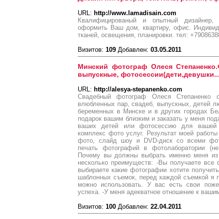
URL:
http://www.lamadisain.com
Квалифицированый и опытный дизайнер,
оформить Ваш дом, квартиру, офис. Индиви
тканей, освещения, планировки. тел: +7908638
Визитов:
109
Добавлен:
03.05.2011
Минский фотограф Олеся Степаненко.
выпускные, фотосессии(дети,девушки...)
URL:
http://alesya-stepanenko.com
Свадебный фотограф Олеся Степаненко о
влюбленных пар, свадеб, выпускных, детей лю
беременных в Минске и в других городах Бе
подарок вашим близким и заказать у меня по
ваших детей или фотосессию для вашей
комплекс фото услуг. Результат моей работы
фото, слайд шоу и DVD-диск со всеми фот
печать фотографий в фотолаборатории (не
Почему вы должны выбрать именно меня из
несколько преимуществ: -Вы получаете все
выбираете какие фотографии хотите получить
шаблонных съемок, перед каждой съемкой я 
можно использовать. У вас есть свои поже
успеха. -У меня адекватное отношение к ваши
Визитов:
100
Добавлен:
22.04.2011