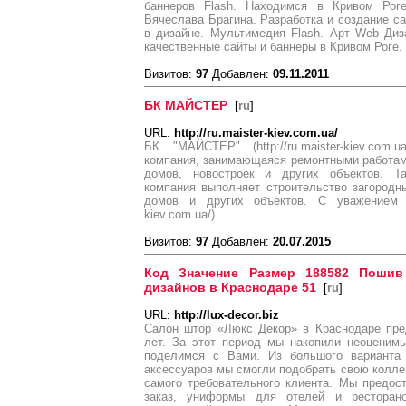
баннеров Flash. Находимся в Кривом Роге
Вячеслава Брагина. Разработка и создание са
в дизайне. Мультимедия Flash. Арт Web Диза
качественные сайты и баннеры в Кривом Роге.
Визитов:
97
Добавлен:
09.11.2011
БК МАЙСТЕР
[
ru
]
URL:
http://ru.maister-kiev.com.ua/
БК "МАЙСТЕР" (http://ru.maister-kiev.com.ua/
компания, занимающаяся ремонтными работами
домов, новостроек и других объектов. Та
компания выполняет строительство загородн
домов и других объектов. С уважением БК
kiev.com.ua/)
Визитов:
97
Добавлен:
20.07.2015
Код Значение Размер 188582 Поши
дизайнов в Краснодаре 51
[
ru
]
URL:
http://lux-decor.biz
Салон штор «Люкс Декор» в Краснодаре пре
лет. За этот период мы накопили неоценим
поделимся с Вами. Из большого варианта п
аксессуаров мы смогли подобрать свою колле
самого требовательного клиента. Мы предос
заказ, униформы для отелей и ресторан