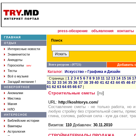
press-обозрение
объявления
контакты
Интересные новости
Знаменитости
Анекдоты
Всего ресурсов : (97721)
Добавить с
Гороскопы
new
Тесты
Каталог
Искусство
Графика и Дизайн
:
>
Всё о музыке
1
2
3
4
5
6
7
8
9
10
11
12
13
14
15
16
1
Страница: [
Загадай желание !
31
32
33
34
35
36
37
38
39
40
41
42
43
44
45
46
47
61
62
63
64
65
66
67
]
Строительные сметы
[
ru
]
Аномалии
Мистика
URL:
http://koshtorys.com/
Магия
Составление сметы - не только работа, но 
НЛО
любую стройку без строительной сметы, прямо
глина, солома, рабочая сила - кум да сват, тр
Библейские истории
Визитов:
110
Добавлен:
30.11.2010
Вампиры
Астрология
СТРОЙМАТЕРИАЛЫ,ПРОДАЖА СТР