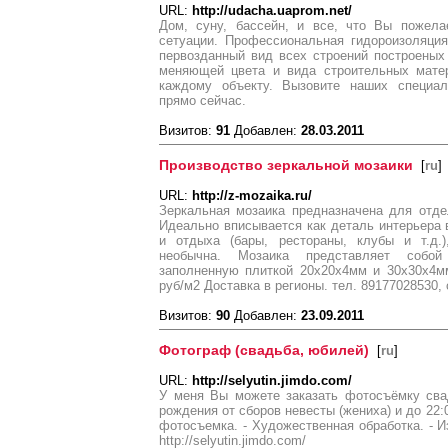
URL:
http://udacha.uaprom.net/
Дом, суну, бассейн, и все, что Вы пожел
сетуации. Профессиональная гидороизоляци
первозданный вид всех строений построеных
меняющей цвета и вида строительных мате
каждому объекту. Вызовите наших специал
прямо сейчас.
Визитов:
91
Добавлен:
28.03.2011
Производство зеркальной мозаики
[
ru
]
URL:
http://z-mozaika.ru/
Зеркальная мозаика предназначена для отде
Идеально вписывается как деталь интерьера
и отдыха (бары, рестораны, клубы и т.д.)
необычна. Мозаика представляет собо
заполненную плиткой 20х20х4мм и 30х30х4м
руб/м2 Доставка в регионы. тел. 89177028530, 
Визитов:
90
Добавлен:
23.09.2011
Фотограф (свадьба, юбилей)
[
ru
]
URL:
http://selyutin.jimdo.com/
У меня Вы можете заказать фотосъёмку свад
рождения от сборов невесты (жениха) и до 22:
фотосъемка. - Художественная обработка. - И
http://selyutin.jimdo.com/