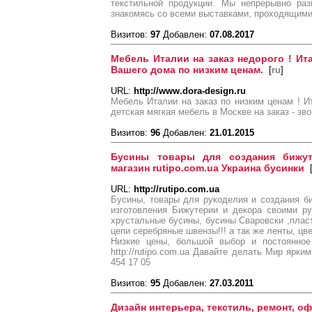
текстильной продукции. Мы непрерывно раз
знакомясь со всеми выставками, проходящими 
Визитов:
97
Добавлен:
07.08.2017
Мебель Италии на заказ недорого ! Ит
Вашего дома по низким ценам.
[
ru
]
URL:
http://www.dora-design.ru
Мебель Италии на заказ по низким ценам ! И
детская мягкая мебель в Москве на заказ - зво
Визитов:
96
Добавлен:
21.01.2015
Бусины товары для создания бижут
магазин rutipo.com.ua Украина бусинки
URL:
http://rutipo.com.ua
Бусины, товары для рукоделия и создания б
изготовления Бижутерии и декора своими ру
хрустальные бусины, бусины Сваровски ,пласт
цепи серебряные швензы!!! а так же ленты, цв
Низкие цены, большой выбор и постоянное
http://rutipo.com.ua Давайте делать Мир ярки
454 17 05
Визитов:
95
Добавлен:
27.03.2011
Дизайн интерьера, текстиль, ремонт, о