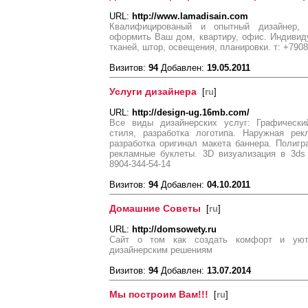
URL:
http://www.lamadisain.com
Квалифицированый и опытный дизайнер,
оформить Ваш дом, квартиру, офис. Индивид
тканей, штор, освещения, планировки. т: +790
Визитов:
94
Добавлен:
19.05.2011
Услуги дизайнера
[
ru
]
URL:
http://design-ug.16mb.com/
Все виды дизайнерских услуг: Графически
стиля, разработка логотипа. Наружная рек
разработка оригинал макета баннера. Полигр
рекламные буклеты. 3D визуализация в 3ds 
8904-344-54-14
Визитов:
94
Добавлен:
04.10.2011
Домашние Советы
[
ru
]
URL:
http://domsowety.ru
Сайт о том как создать комфорт и уют
дизайнерским решениям
Визитов:
94
Добавлен:
13.07.2014
Мы построим Вам!!!
[
ru
]