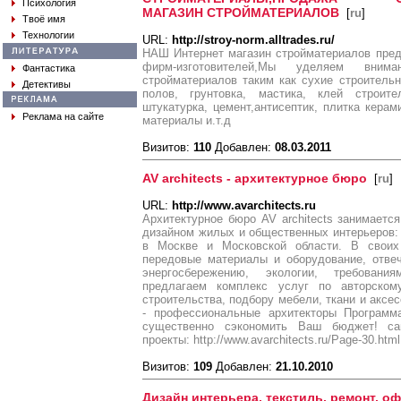
Психология
МАГАЗИН СТРОЙМАТЕРИАЛОВ
[
ru
]
Твоё имя
Технологии
URL:
http://stroy-norm.alltrades.ru/
НАШ Интернет магазин стройматериалов пред
фирм-изготовителей,Мы уделяем вним
Фантастика
стройматериалов таким как сухие строитель
Детективы
полов, грунтовка, мастика, клей строите
штукатурка, цемент,антисептик, плитка керам
Реклама на сайте
материалы и.т.д
Визитов:
110
Добавлен:
08.03.2011
AV architects - архитектурное бюро
[
ru
]
URL:
http://www.avarchitects.ru
Архитектурное бюро AV architects занимаетс
дизайном жилых и общественных интерьеров: 
в Москве и Московской области. В свои
передовые материалы и оборудование, отв
энергосбережению, экологии, требовани
предлагаем комплекс услуг по авторскому
строительства, подбору мебели, ткани и аксес
- профессиональные архитекторы Программ
существенно сэкономить Ваш бюджет! сайт 
проекты: http://www.avarchitects.ru/Page-30.html
Визитов:
109
Добавлен:
21.10.2010
Дизайн интерьера, текстиль, ремонт, о