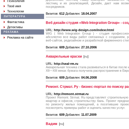
Психология
лестниц и их реализацией, Дизайн, дает нам возм
Твоё имя
посредников.
Технологии
Визитов:
612
Добавлен:
18.04.2007
Фантастика
Веб дизайн cтудия «Web Integration Group» - со
Детективы
URL:
http://www.wig-design.com/indexr.html
WIG ( Web Integration Group ) - студия профессио
абсолютно все виды работ связанных с созданием, р
Реклама на сайте
веб-сайтов, редизайном и разработкой фирменного стил
Визитов:
609
Добавлен:
27.10.2006
Акварельные краски
[
ru
]
URL:
http://seal-rm.ru
Акварельная техника стала развиваться в Китае после и
XII—XIII веках бумага получила распространение в Евро
Визитов:
609
Добавлен:
04.06.2008
Ремонт. Стрмат. Ру - бизнес-портал по поиску р
URL:
http://remont.strmat.ru
Проект Remont. Strmat. Ru представляет строительную
квартир и офисов, строительству бань. Проект предна
по ремонту жилых помещений, а посетившие проект
посмотреть примеры работ и оценить качество услуг.
Визитов:
609
Добавлен:
11.07.2009
Вадим
[
ru
]