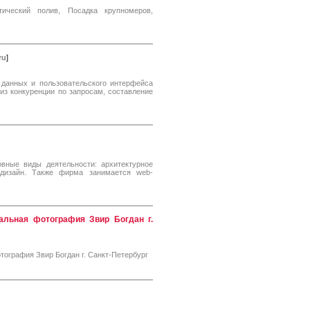
ический полив, Посадка крупномеров,
ru
]
 данных и пользовательского интерфейса
лиз конкуренции по запросам, составление
ные виды деятельности: архитектурное
 дизайн. Также фирма занимается web-
альная фотография Звир Богдан г.
ография Звир Богдан г. Санкт-Петербург