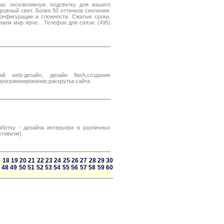
Вас эксклюзивную подсветку для вашего
 ровный свет. Более 50 оттенков свечения.
конфигурации и сложности. Сжатые сроки.
аем мир ярче... Телефон для связи: (495)
 web-дизайн, дизайн flash,создание
программирование,раскрутка сайта.
аботку - дизайна интерьера в различных
ктивизм).
7
18
19
20
21
22
23
24
25
26
27
28
29
30
48
49
50
51
52
53
54
55
56
57
58
59
60