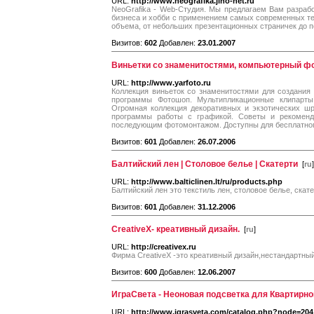
URL:
http://www.neografika.jino-net.ru
NeoGrafika - Web-Студия. Мы предлагаем Вам разраб
бизнеса и хобби с применением самых современных те
объема, от небольших презентационных страничек до 
Визитов:
602
Добавлен:
23.01.2007
Виньетки со знаменитостями, компьютерный фот
URL:
http://www.yarfoto.ru
Коллекция виньеток со знаменитостями для создани
программы Фотошоп. Мультипликационные клипарт
Огромная коллекция декоративных и экзотических шр
программы работы с графикой. Советы и рекоменд
последующим фотомонтажом. Доступны для бесплатного
Визитов:
601
Добавлен:
26.07.2006
Балтийский лен | Столовое белье | Скатерти
[
ru
]
URL:
http://www.balticlinen.lt/ru/products.php
Балтийский лен это текстиль лен, столовое белье, скате
Визитов:
601
Добавлен:
31.12.2006
CreativeX- креативный дизайн.
[
ru
]
URL:
http://creativex.ru
Фирма CreativeX -это креативный дизайн,нестандартный
Визитов:
600
Добавлен:
12.06.2007
ИграСвета - Неоновая подсветка для Квартирно
URL:
http://www.igrasveta.com/catalog.php?node=204