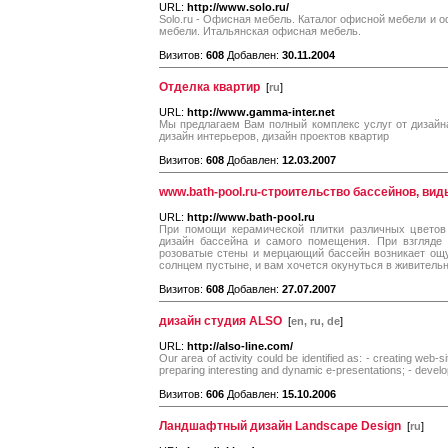
URL:
http://www.solo.ru/
Solo.ru - Офисная мебель. Каталог офисной мебели и 
мебели. Итальянская офисная мебель.
Визитов:
608
Добавлен:
30.11.2004
Отделка квартир
[
ru
]
URL:
http://www.gamma-inter.net
Мы предлагаем Вам полный комплекс услуг от дизайна
дизайн интерьеров, дизайн проектов квартир
Визитов:
608
Добавлен:
12.03.2007
www.bath-pool.ru-строительство бассейнов, ви
URL:
http://www.bath-pool.ru
При помощи керамической плитки различных цветов
дизайн бассейна и самого помещения. При взгляде
розоватые стены и мерцающий бассейн возникает ощу
солнцем пустыне, и вам хочется окунуться в живительн
Визитов:
608
Добавлен:
27.07.2007
дизайн студия ALSO
[
en, ru, de
]
URL:
http://also-line.com/
Our area of activity could be identified as: - creating web-s
preparing interesting and dynamic e-presentations; - develop
Визитов:
606
Добавлен:
15.10.2006
Ландшафтный дизайн Landscape Design
[
ru
]