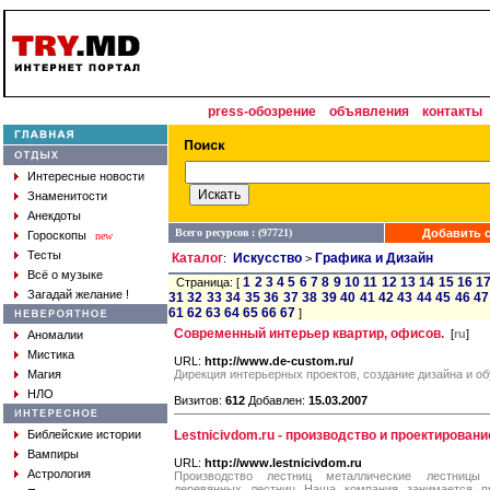
press-обозрение
объявления
контакты
Интересные новости
Знаменитости
Анекдоты
Всего ресурсов : (97721)
Добавить с
Гороскопы
new
Тесты
Каталог
Искусство
Графика и Дизайн
:
>
Всё о музыке
1
2
3
4
5
6
7
8
9
10
11
12
13
14
15
16
1
Страница: [
Загадай желание !
31
32
33
34
35
36
37
38
39
40
41
42
43
44
45
46
47
61
62
63
64
65
66
67
]
Современный интерьер квартир, офисов.
[
ru
]
Аномалии
Мистика
URL:
http://www.de-custom.ru/
Магия
Дирекция интерьерных проектов, создание дизайна и о
НЛО
Визитов:
612
Добавлен:
15.03.2007
Библейские истории
Lestnicivdom.ru - производство и проектирован
Вампиры
URL:
http://www.lestnicivdom.ru
Астрология
Производство лестниц металлические лестницы 
деревянных лестниц Наша компания занимается пр