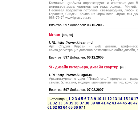
Компания IgraSveta спроектирует и изгатовит для 
интерьера дома, квартиры, коттеджа, офиса.... Мягкий,
Неоновая подсветка потолков, светодиодная, любой 
Гарантия, Скидки ! Компания ИграСвета. Играя, мы дел
968-79-74 www.igrasveta.ru
Визитов:
597
Добавлен:
03.10.2006
kirsan
[
en, ru
]
URL:
http://www.kirsan.md
Арт Студия Кирсан - web дизайн, графический
сайта,регистрация доменов,размещение сайта,дизайн, 
Визитов:
597
Добавлен:
06.12.2005
5I - дизайн интерьера, дизайн квартир
[
ru
]
URL:
http://www.5i-ugol.ru
Архитектурная студия "Пятый угол" предлагает разр
стилях (классика, модерн, минимализм, ампир, констру
Визитов:
597
Добавлен:
07.02.2007
1
2
3
4
5
6
7
8
9
10
11
12
13
14
15
16
1
Страница: [
31
32
33
34
35
36
37
38
39
40
41
42
43
44
45
46
47
61
62
63
64
65
66
67
]