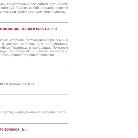
отку качественных веб-сайтов для Вашего
хнологий. Сайтов любой направленности и
полномасштабных корпоративных сайтов.
омонтаж - легко и просто.
[
ru
]
я компьютерного фотомонтажа при помощи
ы и детские шаблоны для фотомонтажа.
ифтов (латиница и кириллица). Полезные
ации по созданию и сборке виньеток с
 скачивания "пробники" виньеток.
рти и подарки из льна
 подход, индивидуальное создание сайта.
го вопроса.
[
ru
]