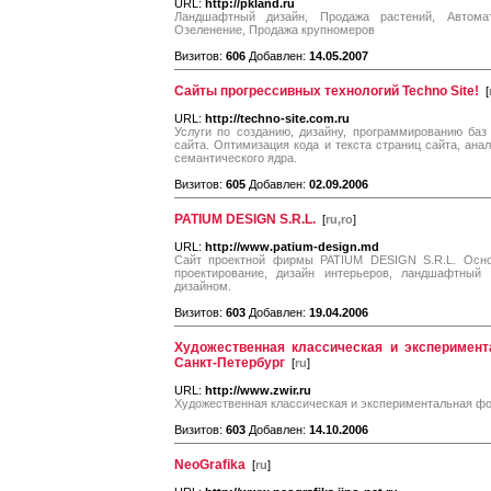
URL:
http://pkland.ru
Ландшафтный дизайн, Продажа растений, Автомат
Озеленение, Продажа крупномеров
Визитов:
606
Добавлен:
14.05.2007
Сайты прогрессивных технологий Techno Site!
[
URL:
http://techno-site.com.ru
Услуги по созданию, дизайну, программированию баз
сайта. Оптимизация кода и текста страниц сайта, ана
семантического ядра.
Визитов:
605
Добавлен:
02.09.2006
PATIUM DESIGN S.R.L.
[
ru,ro
]
URL:
http://www.patium-design.md
Сайт проектной фирмы PATIUM DESIGN S.R.L. Основ
проектирование, дизайн интерьеров, ландшафтный
дизайном.
Визитов:
603
Добавлен:
19.04.2006
Художественная классическая и эксперимент
Санкт-Петербург
[
ru
]
URL:
http://www.zwir.ru
Художественная классическая и экспериментальная фот
Визитов:
603
Добавлен:
14.10.2006
NeoGrafika
[
ru
]