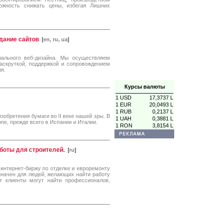
ожность снижать цены, избегая Лишних
здание сайтов
[
en, ru, ua
]
нального веб-дизайна. Мы осуществляем
аскруткой, поддержкой и сопровождением
я.
Курсы валюты
1 USD
17,3737 L
1 EUR
20,0493 L
1 RUB
0,2137 L
зобретения бумаги во II веке нашей эры. В
1 UAH
0,3881 L
пе, прежде всего в Испании и Италии.
1 RON
3,8154 L
аботы для строителей.
[
ru
]
 интернет-биржу по отделке и евроремонту
значен для людей, желающих найти работу
 клиенты могут найти профессионалов,