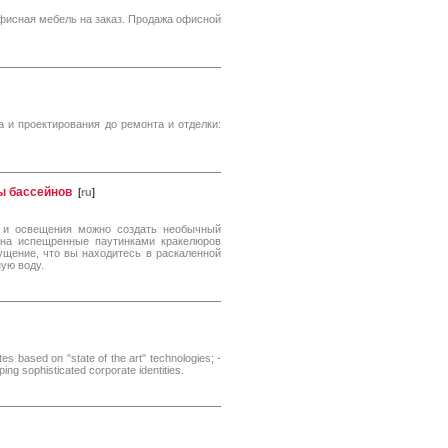
офисная мебель на заказ. Продажа офисной
 и проектирования до ремонта и отделки:
ды бассейнов
[
ru
]
 и освещения можно создать необычный
 на испещренные паутинками кракелюров
щение, что вы находитесь в раскаленной
ую воду.
ites based on "state of the art" technologies; -
ing sophisticated corporate identities.