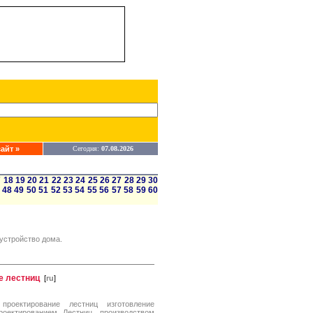
айт »
Сегодня:
07.08.2026
7
18
19
20
21
22
23
24
25
26
27
28
29
30
48
49
50
51
52
53
54
55
56
57
58
59
60
бустройство дома.
ие лестниц
[
ru
]
проектирование лестниц изготовление
оектированием Лестниц, производством