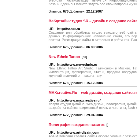
Web-сайт казанбазар.ру является информационны
Казани.Здесь вы можете задать все свои вопросы и уз
Визитов:
676
Добавлен:
22.12.2007
Вебдизайн студия SR – дизайн и создание сайт
URL:
http://sr.net.ru
Создание или обработка существующего веб сайта
данных. Информационное наполнение сайта, его вер
систем. Регистрация сайта в каталогах и рейтингах. Ра
Визитов:
675
Добавлен:
06.09.2006
New Ethnic Tattoo
[
ru
]
URL:
http://www.newethnic.ru
New Ethnic Tattoo Art Studio. Тату-салон в Москве. Т
имплантация, фотографии, статьи, продажа оборудов
крупный и мелкий опт, школа тату...
Визитов:
673
Добавлен:
15.12.2004
MAXcreative.Ru – web-дизайн, создание сайтов 
URL:
http://www.maxcreative.ru/
Услуги студии дизайна: web дизайн, полиграфия, диза
разработка сайтов, фирменный стиль и логотипы, flash
Визитов:
672
Добавлен:
29.04.2004
Полиграфия создание визиток
[
]
URL:
http://www.art-dizain.com
Арт-М Компани создаёт сайты любого уровня сложнос