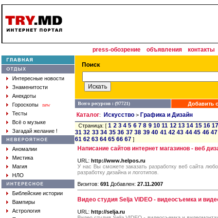
press-обозрение
объявления
контакты
Интересные новости
Знаменитости
Анекдоты
Всего ресурсов : (97721)
Добавить с
Гороскопы
new
Тесты
Каталог
Искусство
Графика и Дизайн
:
>
Всё о музыке
1
2
3
4
5
6
7
8
9
10
11
12
13
14
15
16
1
Страница: [
Загадай желание !
31
32
33
34
35
36
37
38
39
40
41
42
43
44
45
46
47
61
62
63
64
65
66
67
]
Написание сайтов интернет магазинов - веб диз
Аномалии
Мистика
URL:
http://www.helpos.ru
Магия
У нас Вы сможете заказать разработку веб сайта любо
разработку дизайна и логотипов.
НЛО
Визитов:
691
Добавлен:
27.11.2007
Библейские истории
Видео студия Selja VIDEO - видеосъемка и вид
Вампиры
Астрология
URL:
http://selja.ru
Видео студия Selja VIDEO - видеосъемка и видеомонтаж