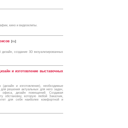
афии, кино и видеоклипы.
офисов
[
ru
]
й дизайн, создание 3D визуализированных
м
изайн и изготовление выставочных
 (дизайн и изготовление), необходимые
 для решения актуальных для него задач,
 офиса, дизайн помещений. Создавая
у обстановку, которую любой Заказчик,
очтет для себя наиболее комфортной и