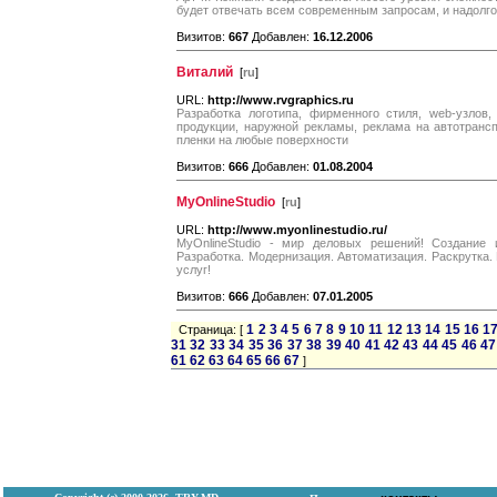
будет отвечать всем современным запросам, и надолго
Визитов:
667
Добавлен:
16.12.2006
Виталий
[
ru
]
URL:
http://www.rvgraphics.ru
Разработка логотипа, фирменного стиля, web-узлов,
продукции, наружной рекламы, реклама на автотранс
пленки на любые поверхности
Визитов:
666
Добавлен:
01.08.2004
MyOnlineStudio
[
ru
]
URL:
http://www.myonlinestudio.ru/
MyOnlineStudio - мир деловых решений! Создание 
Разработка. Модернизация. Автоматизация. Раскрутка.
услуг!
Визитов:
666
Добавлен:
07.01.2005
1
2
3
4
5
6
7
8
9
10
11
12
13
14
15
16
1
Страница: [
31
32
33
34
35
36
37
38
39
40
41
42
43
44
45
46
47
61
62
63
64
65
66
67
]