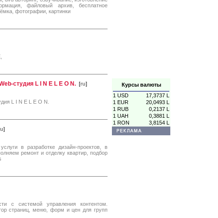
ормация, файловый архив, бесплатное
ъёмка, фотографии, картинки
,
eb-студия L I N E L E O N.
[
ru
]
Курсы валюты
1 USD
17,3737 L
ия L I N E L E O N.
1 EUR
20,0493 L
1 RUB
0,2137 L
1 UAH
0,3881 L
1 RON
3,8154 L
ru
]
услуги в разработке дизайн-проектов, в
олняем ремонт и отделку квартир, подбор
s
сти с системой управления контентом.
ор страниц, меню, форм и цен для групп