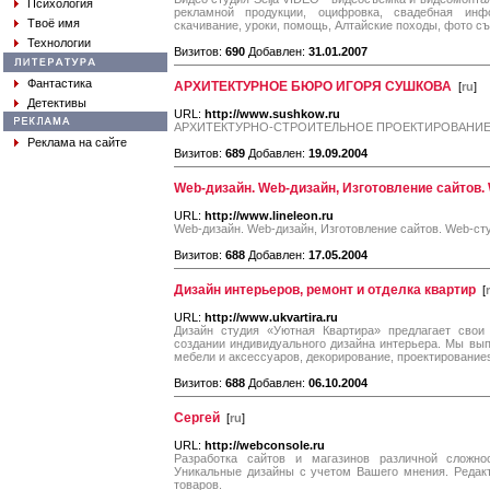
Психология
рекламной продукции, оцифровка, свадебная инф
Твоё имя
скачивание, уроки, помощь, Алтайские походы, фото с
Технологии
Визитов:
690
Добавлен:
31.01.2007
Фантастика
АРХИТЕКТУРНОЕ БЮРО ИГОРЯ СУШКОВА
[
ru
]
Детективы
URL:
http://www.sushkow.ru
АРХИТЕКТУРНО-СТРОИТЕЛЬНОЕ ПРОЕКТИРОВАНИЕ
Реклама на сайте
Визитов:
689
Добавлен:
19.09.2004
Web-дизайн. Web-дизайн, Изготовление сайтов. W
URL:
http://www.lineleon.ru
Web-дизайн. Web-дизайн, Изготовление сайтов. Web-студ
Визитов:
688
Добавлен:
17.05.2004
Дизайн интерьеров, ремонт и отделка квартир
[
URL:
http://www.ukvartira.ru
Дизайн студия «Уютная Квартира» предлагает свои 
создании индивидуального дизайна интерьера. Мы вып
мебели и аксессуаров, декорирование, проектирование
Визитов:
688
Добавлен:
06.10.2004
Сергей
[
ru
]
URL:
http://webconsole.ru
Разработка сайтов и магазинов различной сложно
Уникальные дизайны с учетом Вашего мнения. Редакт
товаров.