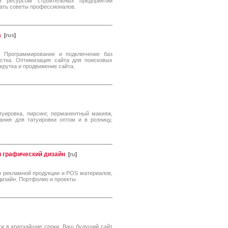
м ресурсом строительных предприятий
нать советы профессионалов.
а
[
rus
]
. Программирование и подключение баз
стка. Оптимизация сайта для поисковых
скрутка и продвижение сайта.
атуировка, пирсинг, перманентный макияж,
ания для татуировки оптом и в розницу,
и графический дизайн
[
ru
]
йн рекламной продукции и POS материалов,
 дизайн. Портфолио и проекты
ти в кратчайшие сроки. Ваш будущий сайт