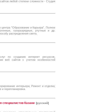
-сайтов любой степени сложности - Студия
о центра "Образование и Карьера". Полное
огенные, газоразрядные, ртутные и др.
пособу распределения света.
услуг по созданию интернет ресурсов,
ции веб сайтов с учетом особенностей
орирование интерьера; Ремонт и отделка;
 и перепланировка.
я специалистов Казани
[
русский
]