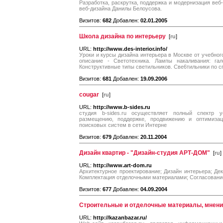
Разработка, раскрутка, поддержка и модернизация веб
веб-дизайна Данилы Белоусова.
Визитов:
682
Добавлен:
02.01.2005
Школа дизайна по интерьеру
[
ru
]
URL:
http://www.des-interior.info/
Уроки и курсы дизайна интерьера в Москве от учебног
описание - Светотехника. Лампы накаливания: гал
Конструктивные типы светильников. Све6тильники по с
Визитов:
681
Добавлен:
19.09.2006
cougar
[
ru
]
URL:
http://www.b-sides.ru
студия b-sides.ru осуществляет полный спектр 
размещению, поддержке, продвижению и оптимиза
поисковых систем в сети Интерне
Визитов:
679
Добавлен:
20.11.2004
Дизайн квартир - "Дизайн-студия АРТ-ДОМ"
[
ru
]
URL:
http://www.art-dom.ru
Архитектурное проектирование; Дизайн интерьера; Дек
Комплектация отделочными материалами; Согласование
Визитов:
677
Добавлен:
04.09.2004
Строительные и отделочные материалы, мнени
URL:
http://kazanbazar.ru/