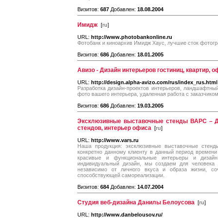
Визитов:
687
Добавлен:
18.08.2004
Имидж
[
ru
]
URL:
http://www.photobankonline.ru
Фотобанк и киноархив Имидж Хаус, лучшие сток фотогр
Визитов:
686
Добавлен:
18.01.2005
Авизо - Дизайн интерьеров гостиниц, квартир, 
URL:
http://design.alpha-avizo.com/rus/index_rus.html
Разработка дизайн-проектов интерьеров, ландшафтны
фото вашего интерьера, удаленная работа с заказчико
Визитов:
686
Добавлен:
19.03.2005
Эксклюзивные выставочные стенды ВАРС – Д
стендов, интерьер офиса
[
ru
]
URL:
http://www.vars.ru
Наша продукция: эксклюзивные выставочные стенды
конкретно данному клиенту в данный период времени
красивые и функциональные интерьеры и дизайн
индивидуальный дизайн, мы создаем для человека т
независимо от личного вкуса и образа жизни, с
способствующей самореализации.
Визитов:
684
Добавлен:
14.07.2004
Студия веб-дизайна Данилы Белоусова
[
ru
]
URL:
http://www.danbelousov.ru/