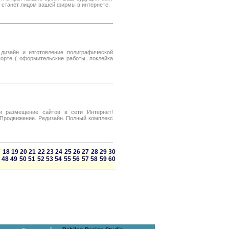
 станет лицом вашей фирмы в интернете.
 дизайн и изготовление полиграфической
порте ( оформительские работы, поклейка
и размещение сайтов в сети Интернет!
 Продвижение. Редизайн. Полный комплекс
7
18
19
20
21
22
23
24
25
26
27
28
29
30
48
49
50
51
52
53
54
55
56
57
58
59
60