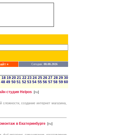
айт »
Сегодня:
08.08.2026
7
18
19
20
21
22
23
24
25
26
27
28
29
30
48
49
50
51
52
53
54
55
56
57
58
59
60
айн студия Helpos
[
ru
]
й сложности, создание интернет магазина,
еомонтаж в Екатеринбурге
[
ru
]
, dvd авторинг, озвучивание, изготовление