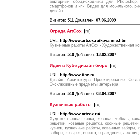
векторный обои,исходники для Photoshop
смартфонов и кпк, Видео для мобильного, р
дизайн
Визитов:
511
Добавлен:
07.06.2009
Ограда ArtCox
[
ru
]
URL:
http://www.artcox.ru/kovannie.htm
Кузнечные работы ArtCox - Художественная ко
Визитов:
510
Добавлен:
13.02.2007
Идеи в Кубе дизайн-бюро
[
ru
]
URL:
http://www.iinc.ru
Дизайн Архитектура Проектирование Согла
Эксклюзивные предметы интерьера
Визитов:
510
Добавлен:
03.04.2007
Кузнечные работы
[
ru
]
URL:
http://www.artcox.ru/
Художественная ковка, кованая мебель, ков
решетки, кованые решетки, оконные решетки,
кузнец, кузнечные работы, кованные заборы, 
заборы, козырек, ворота, ограждения, лестниц