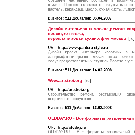
Создание настенных росписей в различны
стилях. Портрет на заказ (с натуры или по
пастель, карандаш, масло, сухая кисть. Живоп
Визитов:
511
Добавлен:
03.04.2007
Дизайн интерьера в москве,ремонт ква
проект,коттеджа,
перепланировки,кухни,офис,москва
[
ru
]
URL:
http://www.pantera-style.ru
Дизайн проект интерьера квартиры в мо
ландшафтный дизайн, дизайн штор, ремонт 
услуг предоставляемых студией Pantera-style
Визитов:
511
Добавлен:
14.02.2008
Www.artstroi.org
[
ru
]
URL:
http://artstroi.org
Строительство, ремонт, реставрация, диз
спортивные сооружения.
Визитов:
511
Добавлен:
16.02.2008
OLDDAY.RU - Все форматы развлечений
URL:
http://oldday.ru
OLDDAY.RU - Все форматы развлечений. Ск