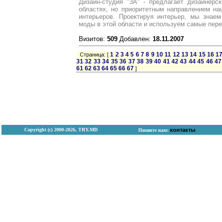
Дизайн-студия "3А" - предлагает дизайнерс
областях, но приоритетным направлением на
интерьеров. Проектируя интерьер, мы знае
моды в этой области и используем самые пере
Визитов:
509
Добавлен:
18.11.2007
1
2
3
4
5
6
7
8
9
10
11
12
13
14
15
16
1
Страница: [
31
32
33
34
35
36
37
38
39
40
41
42
43
44
45
46
47
61
62
63
64
65
66
67
]
Copyright (с) 2000-2026, TRY.MD
контакты
Пишите нам: