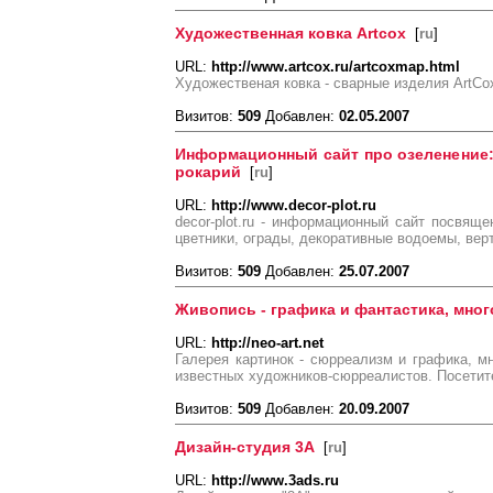
Художественная ковка Artcox
[
ru
]
URL:
http://www.artcox.ru/artcoxmap.html
Художественая ковка - сварные изделия ArtCo
Визитов:
509
Добавлен:
02.05.2007
Информационный сайт про озеленение:
рокарий
[
ru
]
URL:
http://www.decor-plot.ru
decor-plot.ru - информационный cайт посвящ
цветники, ограды, декоративные водоемы, вер
Визитов:
509
Добавлен:
25.07.2007
Живопись - графика и фантастика, мног
URL:
http://neo-art.net
Галерея картинок - сюрреализм и графика, мн
известных художников-сюрреалистов. Посетите
Визитов:
509
Добавлен:
20.09.2007
Дизайн-студия 3А
[
ru
]
URL:
http://www.3ads.ru