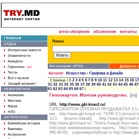
press-обозрение
объявления
контакты
Интересные новости
Знаменитости
Анекдоты
Всего ресурсов : (97721)
Добавить с
Гороскопы
new
Тесты
Каталог
Искусство
Графика и Дизайн
:
>
Всё о музыке
1
2
3
4
5
6
7
8
9
10
11
12
13
14
15
16
1
Страница: [
Загадай желание !
31
32
33
34
35
36
37
38
39
40
41
42
43
44
45
46
47
61
62
63
64
65
66
67
]
Гипсокартон. Монтаж руководство.
[
ru
]
Аномалии
Мистика
URL:
http://www.gkl-knauf.ru/
Магия
ГИПСОКАРТОН ОПТОВАЯ ПРОДАЖА!ГКЛ 9,5 мм : 
НЛО
мм : http://www.gkl-knauf.ru/; ГКЛВ 9,5 (влагост
12,5 (влагостойкий): http://www.gkl-knau
http://www.gkl-knauf.ru/; Плита Кнауф-Акустика, 
Библейские истории
Гипсовая комбинированная панель : http://www.gk
Вампиры
995-40-69; . superwebprof@mail.ru http://www.gkl
Астрология