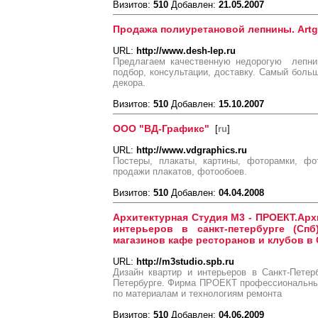
Визитов:
510
Добавлен:
21.05.2007
Продажа полиуретановой лепнины. Artgl
URL:
http://www.desh-lep.ru
Предлагаем качественную недорогую лепни
подбор, консультации, доставку. Самый больш
декора.
Визитов:
510
Добавлен:
15.10.2007
ООО "ВД-Графикс"
[
ru
]
URL:
http://www.vdgraphics.ru
Постеры, плакаты, картины, фоторамки, фо
продажи плакатов, фотообоев.
Визитов:
510
Добавлен:
04.04.2008
Архитектурная Студия M3 - ПРОЕКТ.Арх
интерьеров в санкт-петербурге (Сп
магазинов кафе ресторанов и клубов в 
URL:
http://m3studio.spb.ru
Дизайн квартир и интерьеров в Санкт-Петер
Петербурге. Фирма ПРОЕКТ профессиональный
по материалам и технологиям ремонта
Визитов:
510
Добавлен:
04.06.2009