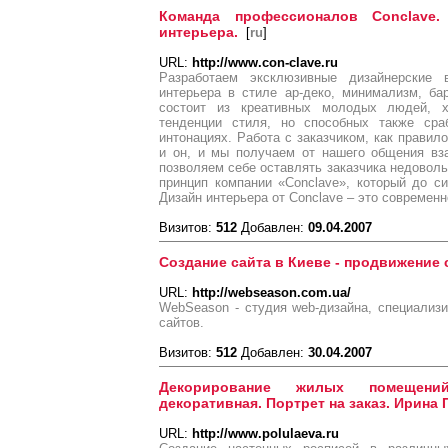
Команда профессионалов Conclave
интерьера.
[
ru
]
URL:
http://www.con-clave.ru
Разработаем эксклюзивные дизайнерские
интерьера в стиле ар-деко, минимализм, ба
состоит из креативных молодых людей, 
тенденции стиля, но способных также сра
интонациях. Работа с заказчиком, как правило
и он, и мы получаем от нашего общения вз
позволяем себе оставлять заказчика недовол
принцип компании «Conclave», который до с
Дизайн интерьера от Conclave – это современн
Визитов:
512
Добавлен:
09.04.2007
Создание сайта в Киеве - продвижение 
URL:
http://webseason.com.ua/
WebSeason - студия web-дизайна, специализ
сайтов.
Визитов:
512
Добавлен:
30.04.2007
Декорирование жилых помещен
декоративная. Портрет на заказ. Ирина
URL:
http://www.polulaeva.ru