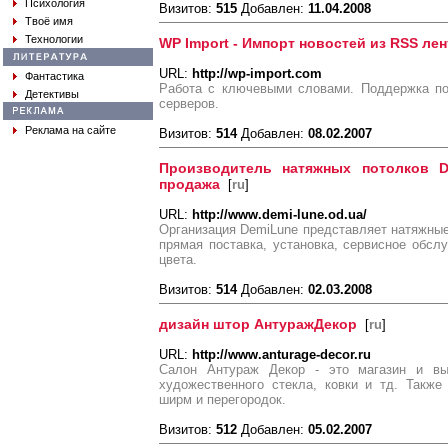
Психология
Визитов:
515
Добавлен:
11.04.2008
Твоё имя
Технологии
WP Import - Импорт новостей из RSS лен
URL:
http://wp-import.com
Фантастика
Работа с ключевыми словами. Поддержка п
Детективы
серверов.
Реклама на сайте
Визитов:
514
Добавлен:
08.02.2007
Производитель натяжных потолков D
продажа
[
ru
]
URL:
http://www.demi-lune.od.ua/
Организация DemiLune представляет натяжные 
прямая поставка, установка, сервисное обс
цвета.
Визитов:
514
Добавлен:
02.03.2008
дизайн штор АнтуражДекор
[
ru
]
URL:
http://www.anturage-decor.ru
Салон Антураж Декор - это магазин и вы
художественного стекла, ковки и тд. Также
ширм и перегородок.
Визитов:
512
Добавлен:
05.02.2007