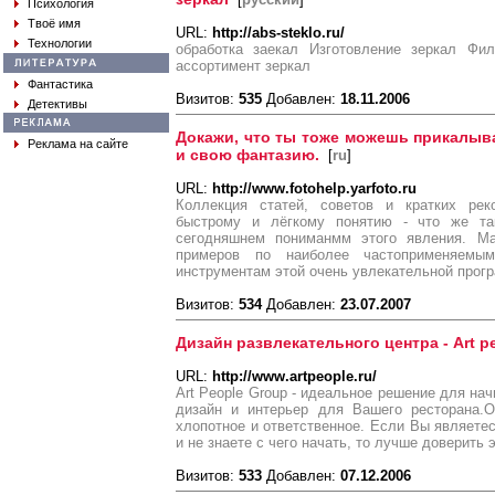
Психология
Твоё имя
URL:
http://abs-steklo.ru/
Технологии
обработка заекал Изготовление зеркал Фил
ассортимент зеркал
Фантастика
Визитов:
535
Добавлен:
18.11.2006
Детективы
Докажи, что ты тоже можешь прикалыв
Реклама на сайте
и свою фантазию.
[
ru
]
URL:
http://www.fotohelp.yarfoto.ru
Коллекция статей, советов и кратких рек
быстрому и лёгкому понятию - что же т
сегодняшнем пониманмм этого явления. Ма
примеров по наиболее частоприменяем
инструментам этой очень увлекательной прог
Визитов:
534
Добавлен:
23.07.2007
Дизайн развлекательного центра - Art p
URL:
http://www.artpeople.ru/
Art People Group - идеальное решение для на
дизайн и интерьер для Вашего ресторана.О
хлопотное и ответственное. Если Вы являетес
и не знаете с чего начать, то лучше доверить
Визитов:
533
Добавлен:
07.12.2006