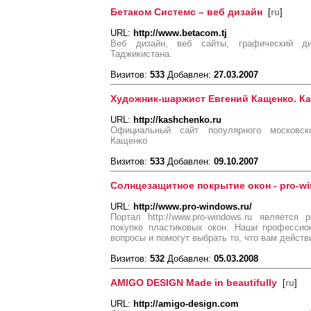
Бетаком Системс – веб дизайн
[
ru
]
URL:
http://www.betacom.tj
Веб дизайн, веб сайты, графический ди
Таджикистана.
Визитов:
533
Добавлен:
27.03.2007
Художник-шаржист Евгений Кащенко. К
URL:
http://kashchenko.ru
Официальный сайт популярного московск
Кащенко
Визитов:
533
Добавлен:
09.10.2007
Солнцезащитное покрытие окон - pro-wi
URL:
http://www.pro-windows.ru/
Портал http://www.pro-windows.ru являетс
покупке пластиковых окон. Наши профессио
вопросы и помогут выбрать то, что вам действ
Визитов:
532
Добавлен:
05.03.2008
AMIGO DESIGN Made in beautifully
[
ru
]
URL:
http://amigo-design.com