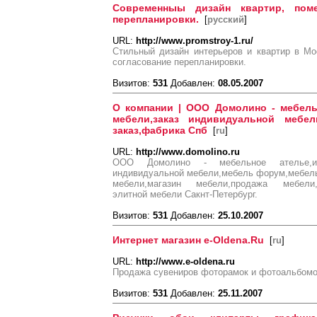
Современныы дизайн квартир, поме
перепланировки.
[
русский
]
URL:
http://www.promstroy-1.ru/
Стильный дизайн интерьеров и квартир в Мо
согласование перепланировки.
Визитов:
531
Добавлен:
08.05.2007
О компании | ООО Домолино - мебельн
мебели,заказ индивидуальной мебе
заказ,фабрика Спб
[
ru
]
URL:
http://www.domolino.ru
ООО Домолино - мебельное ателье,инт
индивидуальной мебели,мебель форум,мебель
мебели,магазин мебели,продажа мебели,
элитной мебели Сакнт-Петербург.
Визитов:
531
Добавлен:
25.10.2007
Интернет магазин e-Oldena.Ru
[
ru
]
URL:
http://www.e-oldena.ru
Продажа сувениров фоторамок и фотоальбомов
Визитов:
531
Добавлен:
25.11.2007