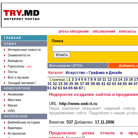
press-обозрение
объявления
контакты
Интересные новости
Знаменитости
Анекдоты
Всего ресурсов : (97721)
Добавить с
Гороскопы
new
Тесты
Каталог
Искусство
Графика и Дизайн
:
>
Всё о музыке
1
2
3
4
5
6
7
8
9
10
11
12
13
14
15
16
1
Страница: [
Загадай желание !
31
32
33
34
35
36
37
38
39
40
41
42
43
44
45
46
47
61
62
63
64
65
66
67
]
Недорогое создание сайтов и продвиже
Аномалии
Мистика
URL:
http://www.web-it.ru
Магия
Наша компания оказывает широкий спектр 
НЛО
продвижению сайта. Подробнее о наших услуг
Визитов:
537
Добавлен:
17.11.2006
Библейские истории
Вампиры
Предлагаем: резка стекла и прод
Астрология
зеркал
[
русский
]