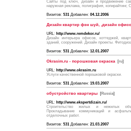
Сайты под ключ, дизайн и продвижение сай
наружная реклама, полиграфия, копирайтинг, 
Визитов:
531
Добавлен:
04.12.2006
Дизайн квартир фэн шуй, ,дизайн офисо
URL:
http://www.remdekor.ru/
Дизайн интерьера офисов, коттеджей, кварт
зданий, сооружений. Дизайн проекты. Фитодиз
Визитов:
531
Добавлен:
12.01.2007
Okrasim.ru - порошковая окраска
[
ru
]
URL:
http://www.okrasim.ru
Услуги качественной порошковой окраски.
Визитов:
531
Добавлен:
19.03.2007
обустройство квартиры
[
Russia
]
URL:
http://www.ekspertdizain.ru/
Строительство жилых и нежилых объек
Прокладывание коммуникаций и асфальти
отделочных работ.
Визитов:
531
Добавлен:
21.03.2007