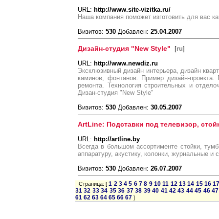
URL:
http://www.site-vizitka.ru/
Наша компания поможет изготовить для вас ка
Визитов:
530
Добавлен:
25.04.2007
Дизайн-студия "New Style"
[
ru
]
URL:
http://www.newdiz.ru
Эксклюзивный дизайн интерьера, дизайн кварт
каминов, фонтанов. Пример дизайн-проекта. 
ремонта. Технология строительных и отдело
Дизан-студия "New Style"
Визитов:
530
Добавлен:
30.05.2007
ArtLine: Подставки под телевизор, стой
URL:
http://artline.by
Всегда в большом ассортименте стойки, тумбы
аппаратуру, акустику, колонки, журнальные и 
Визитов:
530
Добавлен:
26.07.2007
1
2
3
4
5
6
7
8
9
10
11
12
13
14
15
16
1
Страница: [
31
32
33
34
35
36
37
38
39
40
41
42
43
44
45
46
47
61
62
63
64
65
66
67
]