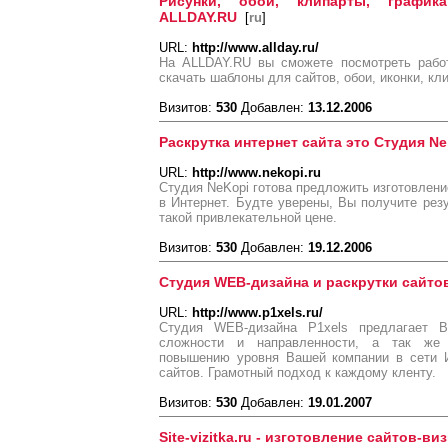
Рисунки, обои, клипарты, графи
ALLDAY.RU
[
ru
]
URL:
http://www.allday.ru/
На ALLDAY.RU вы сможете посмотреть работ
скачать шаблоны для сайтов, обои, иконки, 
Визитов:
530
Добавлен:
13.12.2006
Раскрутка интернет сайта это Студия Ne
URL:
http://www.nekopi.ru
Студия NeKopi готова предложить изготовление
в Интернет. Будте уверены, Вы получите резу
такой привлекательной цене.
Визитов:
530
Добавлен:
19.12.2006
Студия WEB-дизайна и раскрутки сайтов
URL:
http://www.p1xels.ru/
Студия WEB-дизайна P1xels предлагает В
сложности и направленности, а так же 
повышению уровня Вашей компании в сети И
сайтов. Грамотный подход к каждому кленту.
Визитов:
530
Добавлен:
19.01.2007
Site-vizitka.ru - изготовление сайтов-ви