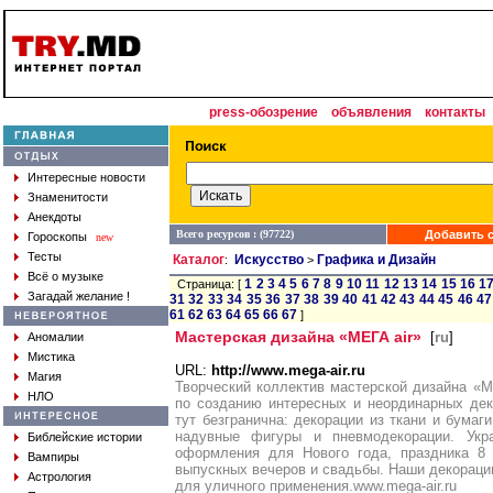
press-обозрение
объявления
контакты
Интересные новости
Знаменитости
Анекдоты
Всего ресурсов : (97722)
Добавить с
Гороскопы
new
Тесты
Каталог
Искусство
Графика и Дизайн
:
>
Всё о музыке
1
2
3
4
5
6
7
8
9
10
11
12
13
14
15
16
1
Страница: [
Загадай желание !
31
32
33
34
35
36
37
38
39
40
41
42
43
44
45
46
47
61
62
63
64
65
66
67
]
Мастерская дизайна «МЕГА air»
[
ru
]
Аномалии
Мистика
URL:
http://www.mega-air.ru
Магия
Творческий коллектив мастерской дизайна «М
НЛО
по созданию интересных и неординарных де
тут безгранична: декорации из ткани и бумаг
надувные фигуры и пневмодекорации. Укр
Библейские истории
оформления для Нового года, праздника 8
Вампиры
выпускных вечеров и свадьбы. Наши декорации
Астрология
для уличного применения.www.mega-air.ru