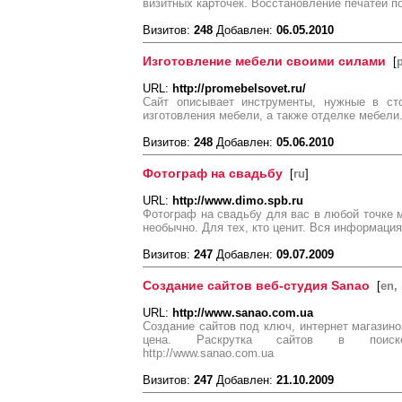
визитных карточек. Восстановление печатей по
Визитов:
248
Добавлен:
06.05.2010
Изготовление мебели своими силами
[
URL:
http://promebelsovet.ru/
Сайт описывает инструменты, нужные в сто
изготовления мебели, а также отделке мебели
Визитов:
248
Добавлен:
05.06.2010
Фотограф на свадьбу
[
ru
]
URL:
http://www.dimo.spb.ru
Фотограф на свадьбу для вас в любой точке м
необычно. Для тех, кто ценит. Вся информация 
Визитов:
247
Добавлен:
09.07.2009
Создание сайтов веб-студия Sanao
[
en, 
URL:
http://www.sanao.com.ua
Создание сайтов под ключ, интернет магазино
цена. Раскрутка сайтов в поисков
http://www.sanao.com.ua
Визитов:
247
Добавлен:
21.10.2009