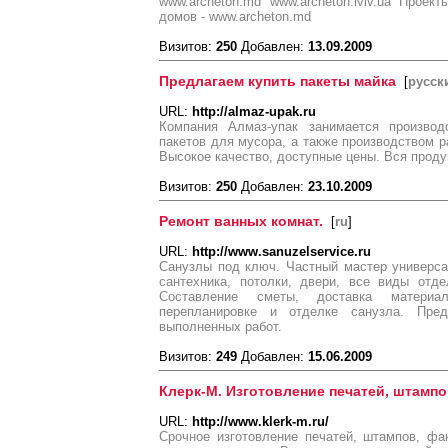
www.archeton.md www.archeton.lviv.ua Проек
домов - www.archeton.md
Визитов:
250
Добавлен:
13.09.2009
Предлагаем купить пакеты майка
[
русск
URL:
http://almaz-upak.ru
Компания Алмаз-упак занимается производ
пакетов для мусора, а также производством 
Высокое качество, доступные цены. Вся прод
Визитов:
250
Добавлен:
23.10.2009
Ремонт ванных комнат.
[
ru
]
URL:
http://www.sanuzelservice.ru
Санузлы под ключ. Частный мастер универса
сантехника, потолки, двери, все виды отде
Составление сметы, доставка материа
перепланировке и отделке санузла. Пре
выполненных работ.
Визитов:
249
Добавлен:
15.06.2009
Клерк-М. Изготовление печатей, штампо
URL:
http://www.klerk-m.ru/
Срочное изготовление печатей, штампов, фа