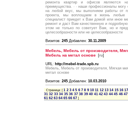
ремонта квартир и офисов являются на
преимущества. · · наши профессионалы могу
на любой вкус, мы выполняем работы от пр
проекта, мы воплощаем в жизнь любые 
специалист приедет к Вам домой или иное м
ремонт и даст Вам качественную и подробную
этом не только по советует Вам, но и пре
целесообразности или не целесообразности
Визитов:
245
Добавлен:
30.11.2009
Мебель, Мебель от производителя, Мяг
Мебель на метал основе
[
ru
]
URL:
http://mebel-trade.spb.ru
Мебель, Мебель от производителя, Мягкая ме
метал основе
Визитов:
245
Добавлен:
10.03.2010
1
2
3
4
5
6
7
8
9
10
11
12
13
14
15
16
1
Страница: [
31
32
33
34
35
36
37
38
39
40
41
42
43
44
45
46
47
61
62
63
64
65
66
67
]