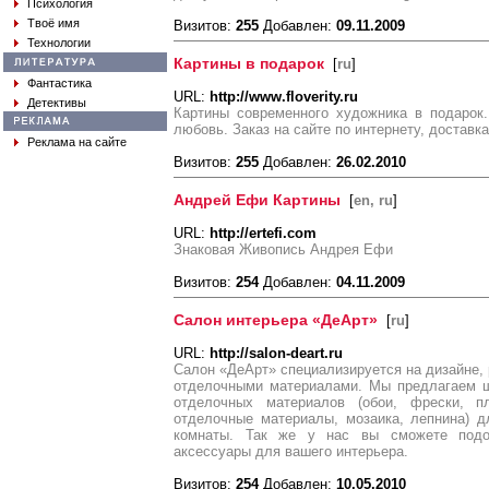
Психология
Твоё имя
Визитов:
255
Добавлен:
09.11.2009
Технологии
Картины в подарок
[
ru
]
Фантастика
URL:
http://www.floverity.ru
Детективы
Картины современного художника в подарок
любовь. Заказ на сайте по интернету, доставк
Реклама на сайте
Визитов:
255
Добавлен:
26.02.2010
Андрей Ефи Картины
[
en, ru
]
URL:
http://ertefi.com
Знаковая Живопись Андрея Ефи
Визитов:
254
Добавлен:
04.11.2009
Салон интерьера «ДеАрт»
[
ru
]
URL:
http://salon-deart.ru
Салон «ДеАрт» специализируется на дизайне, 
отделочными материалами. Мы предлагаем ш
отделочных материалов (обои, фрески, пл
отделочные материалы, мозаика, лепнина) д
комнаты. Так же у нас вы сможете подоб
аксессуары для вашего интерьера.
Визитов:
254
Добавлен:
10.05.2010