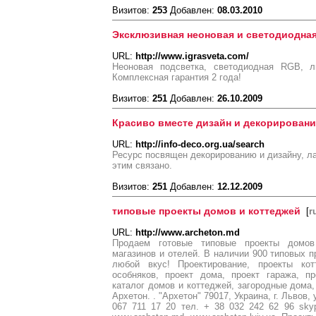
Визитов:
253
Добавлен:
08.03.2010
Эксклюзивная неоновая и светодиодная
URL:
http://www.igrasveta.com/
Неоновая подсветка, светодиодная RGB, л
Комплексная гарантия 2 года!
Визитов:
251
Добавлен:
26.10.2009
Красиво вместе дизайн и декорировани
URL:
http://info-deco.org.ua/search
Ресурс посвящен декорированию и дизайну, л
этим связано.
Визитов:
251
Добавлен:
12.12.2009
типовые проекты домов и коттеджей
[
r
URL:
http://www.archeton.md
Продаем готовые типовые проекты домов
магазинов и отелей. В наличии 900 типовых п
любой вкус! Проектирование, проекты кот
особняков, проект дома, проект гаража, пр
каталог домов и коттеджей, загородные дома,
Архетон. . "Архетон" 79017, Украина, г. Львов, 
067 711 17 20 тел. + 38 032 242 62 96 skype