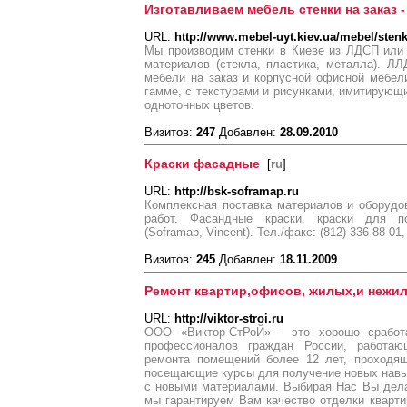
Изготавливаем мебель стенки на заказ -
URL:
http://www.mebel-uyt.kiev.ua/mebel/sten
Мы производим стенки в Киеве из ЛДСП или
материалов (стекла, пластика, металла). Л
мебели на заказ и корпусной офисной мебел
гамме, с текстурами и рисунками, имитирую
однотонных цветов.
Визитов:
247
Добавлен:
28.09.2010
Краски фасадные
[
ru
]
URL:
http://bsk-soframap.ru
Комплексная поставка материалов и оборуд
работ. Фасандные краски, краски для п
(Soframap, Vincent). Тел./факс: (812) 336-88-01,
Визитов:
245
Добавлен:
18.11.2009
Ремонт квартир,офисов, жилых,и нежи
URL:
http://viktor-stroi.ru
ООО «Виктор-СтРоЙ» - это хорошо сработ
профессионалов граждан России, работаю
ремонта помещений более 12 лет, проходя
посещающие курсы для получение новых навы
с новыми материалами. Выбирая Нас Вы дела
мы гарантируем Вам качество отделки квар