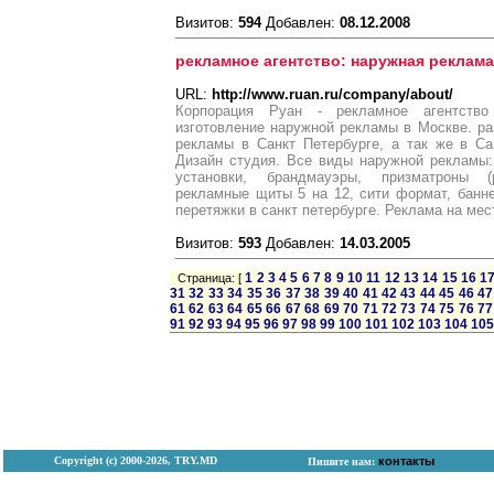
Визитов:
594
Добавлен:
08.12.2008
рекламное агентство: наружная реклама
URL:
http://www.ruan.ru/company/about/
Корпорация Руан - рекламное агентств
изготовление наружной рекламы в Москве. р
рекламы в Санкт Петербурге, а так же в Са
Дизайн студия. Все виды наружной рекламы
установки, брандмауэры, призматроны (pr
рекламные щиты 5 на 12, сити формат, банн
перетяжки в санкт петербурге. Реклама на мес
Визитов:
593
Добавлен:
14.03.2005
1
2
3
4
5
6
7
8
9
10
11
12
13
14
15
16
1
Страница: [
31
32
33
34
35
36
37
38
39
40
41
42
43
44
45
46
47
61
62
63
64
65
66
67
68
69
70
71
72
73
74
75
76
77
91
92
93
94
95
96
97
98
99
100
101
102
103
104
105
Copyright (с) 2000-2026, TRY.MD
контакты
Пишите нам: