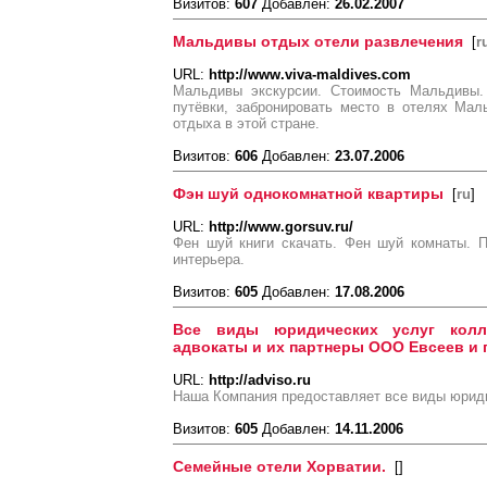
Визитов:
607
Добавлен:
26.02.2007
Мальдивы отдых отели развлечения
[
r
URL:
http://www.viva-maldives.com
Мальдивы экскурсии. Стоимость Мальдивы.
путёвки, забронировать место в отелях Мал
отдыха в этой стране.
Визитов:
606
Добавлен:
23.07.2006
Фэн шуй однокомнатной квартиры
[
ru
]
URL:
http://www.gorsuv.ru/
Фен шуй книги скачать. Фен шуй комнаты. 
интерьера.
Визитов:
605
Добавлен:
17.08.2006
Все виды юридических услуг колл
адвокаты и их партнеры ООО Евсеев и
URL:
http://adviso.ru
Наша Компания предоставляет все виды юрид
Визитов:
605
Добавлен:
14.11.2006
Семейные отели Хорватии.
[
]