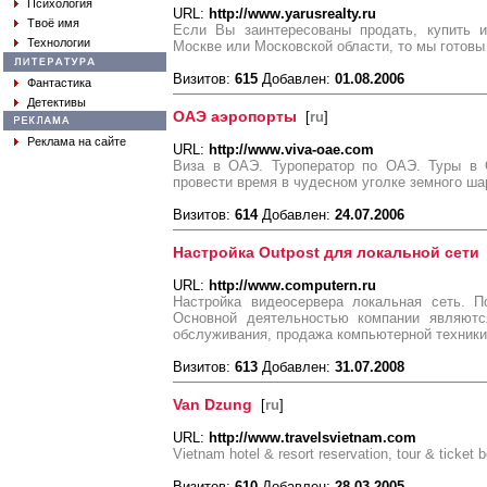
Психология
URL:
http://www.yarusrealty.ru
Твоё имя
Если Вы заинтересованы продать, купить 
Технологии
Москве или Московской области, то мы готов
Визитов:
615
Добавлен:
01.08.2006
Фантастика
Детективы
ОАЭ аэропорты
[
ru
]
Реклама на сайте
URL:
http://www.viva-oae.com
Виза в ОАЭ. Туроператор по ОАЭ. Туры в 
провести время в чудесном уголке земного ша
Визитов:
614
Добавлен:
24.07.2006
Настройка Outpost для локальной сети
URL:
http://www.computern.ru
Настройка видеосервера локальная сеть. П
Основной деятельностью компании являются
обслуживания, продажа компьютерной техники 
Визитов:
613
Добавлен:
31.07.2008
Van Dzung
[
ru
]
URL:
http://www.travelsvietnam.com
Vietnam hotel & resort reservation, tour & ticket b
Визитов:
610
Добавлен:
28.03.2005