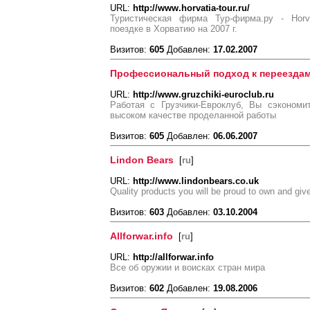
URL:
http://www.horvatia-tour.ru/
Туристическая фирма Тур-фирма.ру - Horva
поездке в Хорватию на 2007 г.
Визитов:
605
Добавлен:
17.02.2007
Профессиональный подход к переездам.
URL:
http://www.gruzchiki-euroclub.ru
Работая с Грузчики-Евроклуб, Вы сэкономи
высоком качестве проделанной работы
Визитов:
605
Добавлен:
06.06.2007
Lindon Bears
[
ru
]
URL:
http://www.lindonbears.co.uk
Quality products you will be proud to own and giv
Визитов:
603
Добавлен:
03.10.2004
Allforwar.info
[
ru
]
URL:
http://allforwar.info
Все об оружии и воисках стран мира
Визитов:
602
Добавлен:
19.08.2006