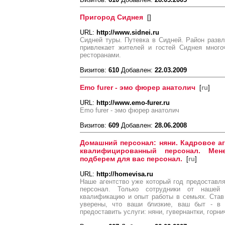
Пригород Сиднея
[
]
URL:
http://www.sidnei.ru
Сидней туры. Путевка в Сидней. Район развл
привлекает жителей и гостей Сиднея много
ресторанами.
Визитов:
610
Добавлен:
22.03.2009
Emo furer - эмо фюрер анатолич
[
ru
]
URL:
http://www.emo-furer.ru
Emo furer - эмо фюрер анатолич
Визитов:
609
Добавлен:
28.06.2008
Домашний персонал: няни. Кадровое а
квалифицированный персонал. Ме
подберем для вас персонал.
[
ru
]
URL:
http://homevisa.ru
Наше агентство уже который год предоставл
персонал. Только сотрудники от наше
квалификацию и опыт работы в семьях. Ста
уверены, что ваши близкие, ваш быт - 
предоставить услуги: няни, гувернантки, горни