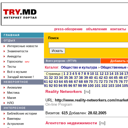
press-обозрение
объявления
контакты
Интересные новости
Знаменитости
Анекдоты
Всего ресурсов : (97719)
Добавить с
Гороскопы
new
Тесты
Каталог
Общество и культура
Общественные 
:
>
Всё о музыке
1
2
3
4
5
6
7
8
9
10
11
12
13
14
15
16
1
Страница: [
Загадай желание !
31
32
33
34
35
36
37
38
39
40
41
42
43
44
45
46
47
61
62
63
64
65
66
67
68
69
70
71
72
73
74
75
76
77
91
92
93
94
95
96
97
98
99
100
101
102
103
104
105
Аномалии
Reality Networkers
[
ru
]
Мистика
Магия
URL:
http://www.reality-networkers.com/marke
НЛО
On-line Program
Визитов:
615
Добавлен:
28.02.2005
Библейские истории
Вампиры
Агентство недвижимости
[
ru
]
Астрология