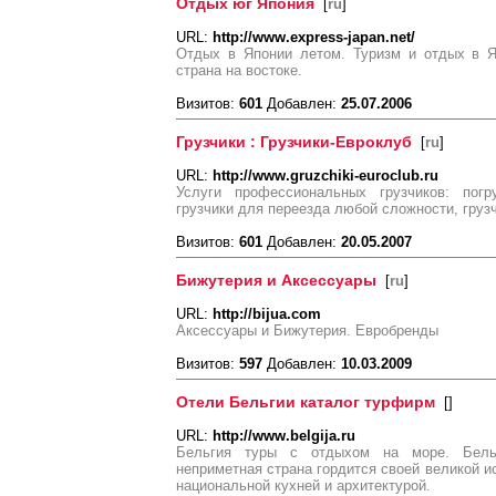
Отдых юг Япония
[
ru
]
URL:
http://www.express-japan.net/
Отдых в Японии летом. Туризм и отдых в Я
страна на востоке.
Визитов:
601
Добавлен:
25.07.2006
Грузчики : Грузчики-Евроклуб
[
ru
]
URL:
http://www.gruzchiki-euroclub.ru
Услуги профессиональных грузчиков: погру
грузчики для переезда любой сложности, груз
Визитов:
601
Добавлен:
20.05.2007
Бижутерия и Аксессуары
[
ru
]
URL:
http://bijua.com
Аксессуары и Бижутерия. Евробренды
Визитов:
597
Добавлен:
10.03.2009
Отели Бельгии каталог турфирм
[
]
URL:
http://www.belgija.ru
Бельгия туры с отдыхом на море. Бель
неприметная страна гордится своей великой и
национальной кухней и архитектурой.