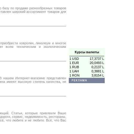
ю базу по продаже разнообразных товаров
ставлен широкий ассортимент товаров для
приобрести ковролин, линолеум и многое
ает всем техническим и экологическим
Курсы валюты
1 USD
17,3737 L
1 EUR
20,0493 L
1 RUB
0,2137 L
1 UAH
0,3881 L
1 RON
3,8154 L
В нашем Интернет-магазине представлен
ена имеют высокую степень качества, не
ющий. Статьи, которые привлекли Ваше
дороги, сервис, недвижимость, рестораны,
 всё, что любите и не любите. Всё, что Вас