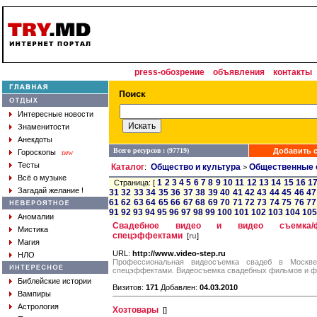
press-обозрение
объявления
контакты
Интересные новости
Знаменитости
Анекдоты
Всего ресурсов : (97719)
Добавить с
Гороскопы
new
Тесты
Каталог
Общество и культура
Общественные 
:
>
Всё о музыке
1
2
3
4
5
6
7
8
9
10
11
12
13
14
15
16
1
Страница: [
Загадай желание !
31
32
33
34
35
36
37
38
39
40
41
42
43
44
45
46
47
61
62
63
64
65
66
67
68
69
70
71
72
73
74
75
76
77
91
92
93
94
95
96
97
98
99
100
101
102
103
104
105
Аномалии
Свадебное видео и видео съемка/ф
Мистика
спецэффектами
[
ru
]
Магия
URL:
http://www.video-step.ru
НЛО
Профессиональная видеосъемка свадеб в Москв
спецэффектами. Видеосъемка свадебных фильмов и ф
Библейские истории
Визитов:
171
Добавлен:
04.03.2010
Вампиры
Астрология
Хозтовары
[
]