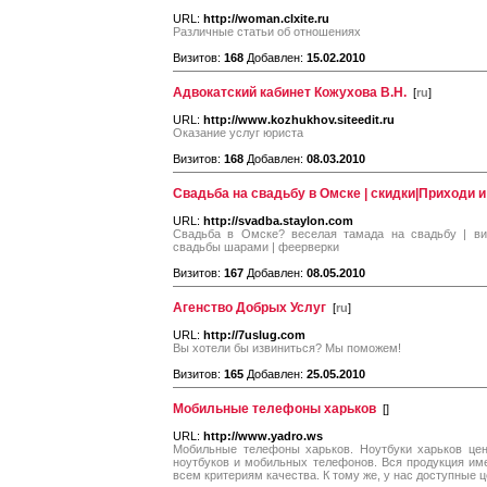
URL:
http://woman.clxite.ru
Различные статьи об отношениях
Визитов:
168
Добавлен:
15.02.2010
Адвокатский кабинет Кожухова В.Н.
[
ru
]
URL:
http://www.kozhukhov.siteedit.ru
Оказание услуг юриста
Визитов:
168
Добавлен:
08.03.2010
Свадьба на свадьбу в Омске | скидки|Приходи и
URL:
http://svadba.staylon.com
Свадьба в Омске? веселая тамада на свадьбу | ви
свадьбы шарами | феерверки
Визитов:
167
Добавлен:
08.05.2010
Агенство Добрых Услуг
[
ru
]
URL:
http://7uslug.com
Вы хотели бы извиниться? Мы поможем!
Визитов:
165
Добавлен:
25.05.2010
Мобильные телефоны харьков
[
]
URL:
http://www.yadro.ws
Мобильные телефоны харьков. Ноутбуки харьков це
ноутбуков и мобильных телефонов. Вся продукция име
всем критериям качества. К тому же, у нас доступные 