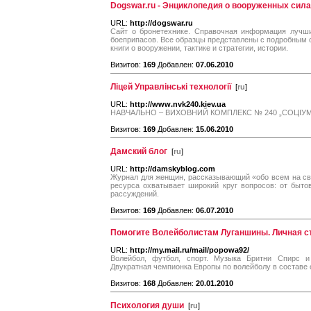
Dogswar.ru - Энциклопедия о вооруженных сил
URL:
http://dogswar.ru
Сайт о бронетехнике. Справочная информация лучши
боеприпасов. Все образцы представлены с подробным
книги о вооружении, тактике и стратегии, истории.
Визитов:
169
Добавлен:
07.06.2010
Ліцей Управлінські технології
[
ru
]
URL:
http://www.nvk240.kiev.ua
НАВЧАЛЬНО – ВИХОВНИЙ КОМПЛЕКС № 240 „СОЦІУМ
Визитов:
169
Добавлен:
15.06.2010
Дамский блог
[
ru
]
URL:
http://damskyblog.com
Журнал для женщин, рассказывающий «обо всем на све
ресурса охватывает широкий круг вопросов: от быт
рассуждений.
Визитов:
169
Добавлен:
06.07.2010
Помогите Волейболистам Луганшины. Личная с
URL:
http://my.mail.ru/mail/popowa92/
Волейбол, футбол, спорт. Музыка Бритни Спирс и
Двукратная чемпионка Европы по волейболу в составе
Визитов:
168
Добавлен:
20.01.2010
Психология души
[
ru
]