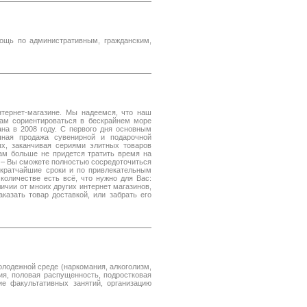
ощь по административным, гражданским,
нтернет-магазине. Мы надеемся, что наш
ам сориентироваться в бескрайнем море
ана в 2008 году. С первого дня основным
чная продажа сувенирной и подарочной
ых, заканчивая сериями элитных товаров
ам больше не придется тратить время на
 – Вы сможете полностью сосредоточиться
 кратчайшие сроки и по привлекательным
количестве есть всё, что нужно для Вас:
личии от мноих других интернет магазинов,
казать товар доставкой, или забрать его
лодежной среде (наркомания, алкоголизм,
ия, половая распущенность, подростковая
е факультативных занятий, организацию