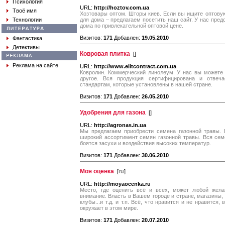
Психология
URL:
http://hoztov.com.ua
Твоё имя
Хозтовары оптом. Шторы киев. Если вы ищите оптову
Технологии
для дома – предлагаем посетить наш сайт. У нас пред
дома по привлекательной оптовой цене.
Визитов:
171
Добавлен:
19.05.2010
Фантастика
Детективы
Ковровая плитка
[
]
Реклама на сайте
URL:
http://www.elitcontract.com.ua
Ковролин. Коммерческий линолеум. У нас вы можете 
другое. Вся продукция сертифицирована и отвеч
стандартам, которые установлены в нашей стране.
Визитов:
171
Добавлен:
26.05.2010
Удобрения для газона
[
]
URL:
http://agronas.in.ua
Мы предлагаем приобрести семена газонной травы. 
широкий ассортимент семян газонной травы. Вся сем
боятся засухи и воздействия высоких температур.
Визитов:
171
Добавлен:
30.06.2010
Моя оценка
[
ru
]
URL:
http://moyaocenka.ru
Место, где оценить всё и всех, может любой жела
внимание. Власть в Вашем городе и стране, магазины, 
клубы...и т.д. и т.п. Всё, что нравится и не нравится,
окружает в этом мире.
Визитов:
171
Добавлен:
20.07.2010