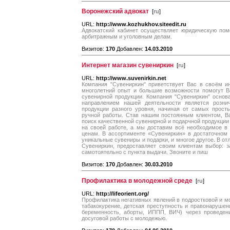
Воронежский адвокат
[
ru
]
URL:
http://www.kozhukhov.siteedit.ru
Адвокатский кабинет осуществляет юридическую пом
арбитражным и уголовным делам.
Визитов:
170
Добавлен:
14.03.2010
Интернет магазин сувениркин
[
ru
]
URL:
http://www.suvenirkin.net
Компания "Сувениркин" приветствует Вас в своём и
многолетний опыт и большие возможности помогут В
сувенирной продукции. Компания "Сувениркин" основ
направлением нашей деятельности является розни
продукции разного уровня, начиная от самых прост
ручной работы. Став нашим постоянным клиентом, В
поиск качественной сувенирной и подарчной продукции
на своей работе, а мы доставим всё необходимое в
ценам. В ассортименте «Сувениркин» в достаточном 
уникальные сувениры и подарки, и многое другое. В от
Сувениркин, предоставляет своим клиентам выбор: за
самотоятельно с пункта выдачи. Звоните и пиш
Визитов:
170
Добавлен:
30.03.2010
Профилактика в молодежной среде
[
ru
]
URL:
http://lifeorient.org/
Профилактика негативных явлений в подростковой и мо
табакокурение, детская преступность и правонарушен
беременность, аборты, ИППП, ВИЧ) через проведени
досуговой работы с молодежью.