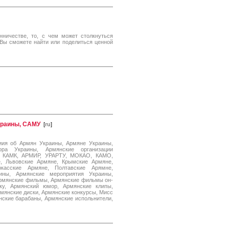
ичестве, то, с чем может столкнуться
 Вы сможете найти или поделиться ценной
краины, САМУ
[
ru
]
ия об Армян Украины, Армяне Украины,
ра Украины, Армянские организации
У, КАМК, АРМИР, УРАРТУ, МОКАО, КАМО,
, Львовские Армяне, Крымские Армяне,
касские Армяне, Полтавские Арямне,
ины, Армянские мероприятия Украины,
Армянские фильмы, Армянские фильмы он-
ку, Армянский юмор, Армянские клипы,
мянские диски, Армянские конкурсы, Мисс
нские барабаны, Армянские испольнители,