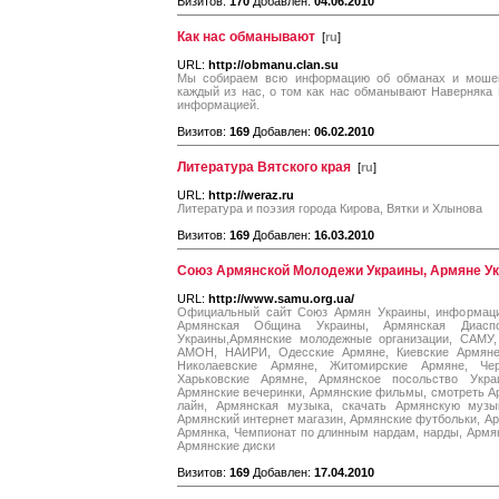
Визитов:
170
Добавлен:
04.06.2010
Как нас обманывают
[
ru
]
URL:
http://obmanu.clan.su
Мы собираем всю информацию об обманах и мошенн
каждый из нас, о том как нас обманывают Наверняка
информацией.
Визитов:
169
Добавлен:
06.02.2010
Литература Вятского края
[
ru
]
URL:
http://weraz.ru
Литература и поэзия города Кирова, Вятки и Хлынова
Визитов:
169
Добавлен:
16.03.2010
Союз Армянской Молодежи Украины, Армяне У
URL:
http://www.samu.org.ua/
Официальный сайт Союз Армян Украины, информаци
Армянская Община Украины, Армянская Диаспо
Украины,Армянские молодежные организации, САМ
АМОН, НАИРИ, Одесские Армяне, Киевские Армяне
Николаевские Армяне, Житомирские Армяне, Чер
Харьковские Арямне, Армянское посольство Укра
Армянские вечеринки, Армянские фильмы, смотреть 
лайн, Армянская музыка, скачать Армянскую музы
Армянский интернет магазин, Армянские футбольки, Ар
Армянка, Чемпионат по длинным нардам, нарды, Армя
Армянские диски
Визитов:
169
Добавлен:
17.04.2010