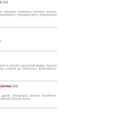
ах
[
ru
]
х образцов пулемётов, военной техники,
 описанием и хорошими фото. Электронные
”
те» в легкой и доступной форме. Контент
овых советов до глобальных философских
траница
[
ru
]
 другое Литература Кумиры волейбола.
 сборной Польши Агата