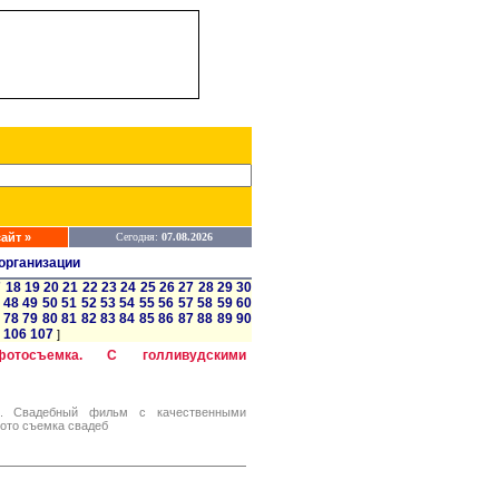
айт »
Сегодня:
07.08.2026
организации
7
18
19
20
21
22
23
24
25
26
27
28
29
30
48
49
50
51
52
53
54
55
56
57
58
59
60
78
79
80
81
82
83
84
85
86
87
88
89
90
106
107
]
отосъемка. С голливудскими
е. Свадебный фильм с качественными
ото съемка свадеб