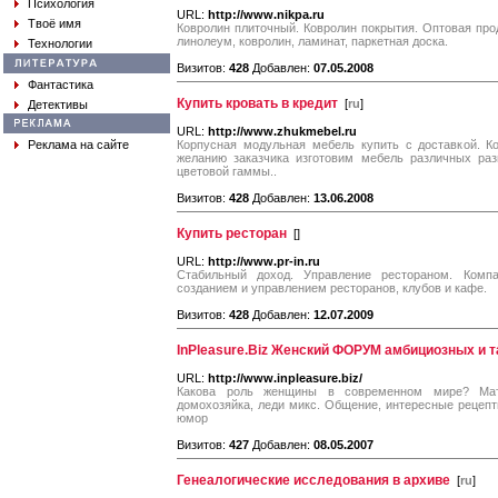
Психология
URL:
http://www.nikpa.ru
Твоё имя
Ковролин плиточный. Ковролин покрытия. Оптовая прод
линолеум, ковролин, ламинат, паркетная доска.
Технологии
Визитов:
428
Добавлен:
07.05.2008
Фантастика
Купить кровать в кредит
[
ru
]
Детективы
URL:
http://www.zhukmebel.ru
Реклама на сайте
Корпусная модульная мебель купить с доставкой. К
желанию заказчика изготовим мебель различных раз
цветовой гаммы..
Визитов:
428
Добавлен:
13.06.2008
Купить ресторан
[
]
URL:
http://www.pr-in.ru
Стабильный доход. Управление рестораном. Комп
созданием и управлением ресторанов, клубов и кафе.
Визитов:
428
Добавлен:
12.07.2009
InPleasure.Biz Женский ФОРУМ амбициозных и 
URL:
http://www.inpleasure.biz/
Какова роль женщины в современном мире? Мать
домохозяйка, леди микс. Общение, интересные рецепт
юмор
Визитов:
427
Добавлен:
08.05.2007
Генеалогические исследования в архиве
[
ru
]