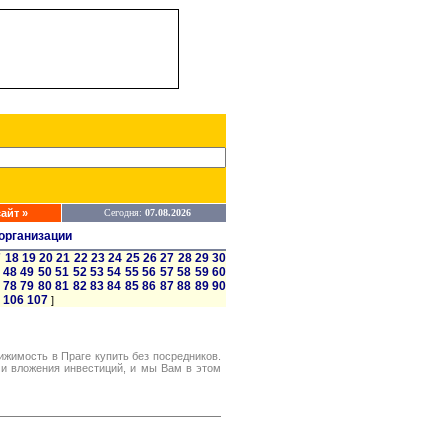
айт »
Сегодня:
07.08.2026
организации
7
18
19
20
21
22
23
24
25
26
27
28
29
30
48
49
50
51
52
53
54
55
56
57
58
59
60
78
79
80
81
82
83
84
85
86
87
88
89
90
106
107
]
жимость в Праге купить без посредников.
 и вложения инвестиций, и мы Вам в этом