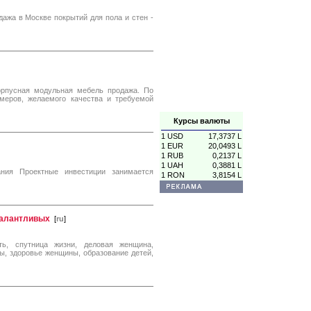
ажа в Москве покрытий для пола и стен -
орпусная модульная мебель продажа. По
меров, желаемого качества и требуемой
Курсы валюты
1 USD
17,3737 L
1 EUR
20,0493 L
1 RUB
0,2137 L
1 UAH
0,3881 L
ания Проектные инвестиции занимается
1 RON
3,8154 L
талантливых
[
ru
]
, спутница жизни, деловая женщина,
ы, здоровье женщины, образование детей,