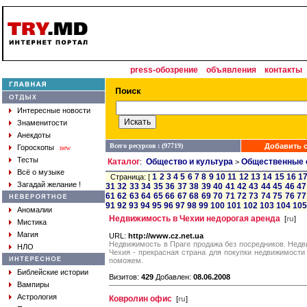
press-обозрение
объявления
контакты
Интересные новости
Знаменитости
Анекдоты
Всего ресурсов : (97719)
Добавить с
Гороскопы
new
Тесты
Каталог
Общество и культура
Общественные 
:
>
Всё о музыке
1
2
3
4
5
6
7
8
9
10
11
12
13
14
15
16
1
Страница: [
Загадай желание !
31
32
33
34
35
36
37
38
39
40
41
42
43
44
45
46
47
61
62
63
64
65
66
67
68
69
70
71
72
73
74
75
76
77
91
92
93
94
95
96
97
98
99
100
101
102
103
104
105
Аномалии
Недвижимость в Чехии недорогая аренда
[
ru
]
Мистика
Магия
URL:
http://www.cz.net.ua
Недвижимость в Праге продажа без посредников. Недви
НЛО
Чехия - прекрасная страна для покупки недвижимости
поможем.
Библейские истории
Визитов:
429
Добавлен:
08.06.2008
Вампиры
Астрология
Ковролин офис
[
ru
]