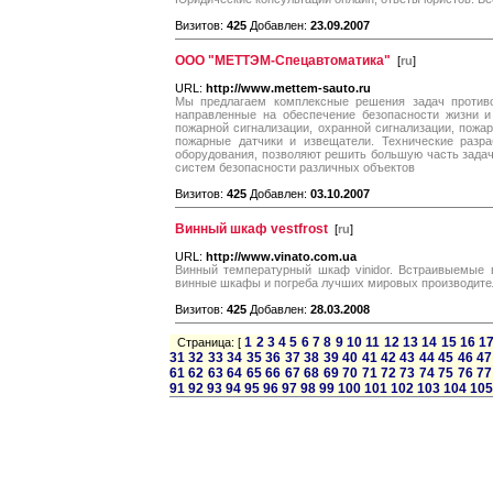
Визитов:
425
Добавлен:
23.09.2007
ООО "МЕТТЭМ-Спецавтоматика"
[
ru
]
URL:
http://www.mettem-sauto.ru
Мы предлагаем комплексные решения задач противо
направленные на обеспечение безопасности жизни и
пожарной сигнализации, охранной сигнализации, пожа
пожарные датчики и извещатели. Технические разра
оборудования, позволяют решить большую часть зада
систем безопасности различных объектов
Визитов:
425
Добавлен:
03.10.2007
Винный шкаф vestfrost
[
ru
]
URL:
http://www.vinato.com.ua
Винный температурный шкаф vinidor. Встраивыемые 
винные шкафы и погреба лучших мировых производите
Визитов:
425
Добавлен:
28.03.2008
1
2
3
4
5
6
7
8
9
10
11
12
13
14
15
16
1
Страница: [
31
32
33
34
35
36
37
38
39
40
41
42
43
44
45
46
47
61
62
63
64
65
66
67
68
69
70
71
72
73
74
75
76
77
91
92
93
94
95
96
97
98
99
100
101
102
103
104
105