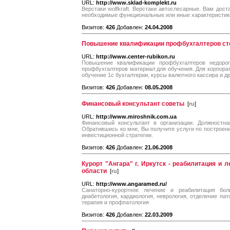
URL:
http://www.sklad-komplekt.ru
Верстаки wolfkraft. Верстаки автослесарные. Вам дост
необходимые функциональные или иные характеристики
Визитов:
426
Добавлен:
24.04.2008
Повышение квалификации профбухгалтеров ст
URL:
http://www.center-rubikon.ru
Повышение квалификации профбухгалтеров недоро
профбухгалтеров материал для обучения. Для корпора
обучение 1с бухгалтерии, курсы валютного кассира и д
Визитов:
426
Добавлен:
08.05.2008
Финансовый консультант советы
[
ru
]
URL:
http://www.miroshnik.com.ua
Финансовый консультант в организации. Должностна
Обратившись ко мне, Вы получите услуги по построени
инвестиционной стратегии.
Визитов:
426
Добавлен:
21.06.2008
Курорт "Ангара" г. Иркутск - реабилитация и 
области
[
ru
]
URL:
http://www.angaramed.ru/
Cанаторно-курортное лечение и реабилитация бол
диабетология, кардиология, неврология, отделение па
терапия и профпатология
Визитов:
426
Добавлен:
22.03.2009