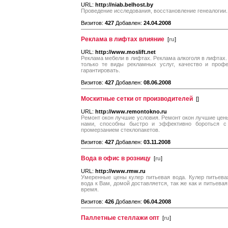
URL:
http://niab.belhost.by
Проведение исследования, восстановление генеалогии.
Визитов:
427
Добавлен:
24.04.2008
Реклама в лифтах влияние
[
ru
]
URL:
http://www.moslift.net
Реклама мебели в лифтах. Реклама алкоголя в лифтах.
только те виды рекламных услуг, качество и проф
гарантировать.
Визитов:
427
Добавлен:
08.06.2008
Москитные сетки от производителей
[
]
URL:
http://www.remontokno.ru
Ремонт окон лучшие условия. Ремонт окон лучшие це
нами, способны быстро и эффективно бороться с 
промерзанием стеклопакетов.
Визитов:
427
Добавлен:
03.11.2008
Вода в офис в розницу
[
ru
]
URL:
http://www.rmw.ru
Умеренные цены кулер питьевая вода. Кулер питьева
вода к Вам, домой доставляется, так же как и питьевая
время.
Визитов:
426
Добавлен:
06.04.2008
Паллетные стеллажи опт
[
ru
]