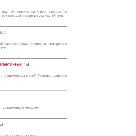
 – один из лидеров на рынке Украины по
ериалов для пирсинга всех частей тела.
[
ru
]
обстановке среди природных материалов
тели.
талантливых
[
ru
]
 в современном мире? Рецепты, здоровье
ает современную женщину
ru
]
сплатные консультации.