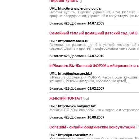
Пирсинг купить
[
]
URL:
http://www.piercing.co.ua
Пирсинг купить. Пирсинг украшения. Cold Pleasure
продаже оборудования, украшений и сопутствующих мат
Визитов:
426
Добавлен:
14.07.2009
Семейный тёплый домашний детский сад, ЗАО
URL:
http://domsadik.ru
Гармоничное развитие детей в уютной комфортной 
(дерево, шерсть и прочее), профессиональные воспита
Визитов:
426
Добавлен:
24.07.2010
InPleasure.Biz Женский ФОРУМ амбициозных и 
URL:
http://inpleasure.biz/
InPleasure.Biz Женский ФОРУМ. Какова роль женщины
женщины, устами младенца, образование детей, ...
Визитов:
425
Добавлен:
01.02.2007
Женский ПОРТАЛ
[
ru
]
URL:
http://www.ladymix.biz
Женский ПОРТАЛ обо всем, что интересно и затрагив
Визитов:
425
Добавлен:
16.09.2007
ConsultM - онлайн юридические консультации
[
URL:
http://jur.consultm.ru
Юридические консультации онлайн, ответы юристов. Бе