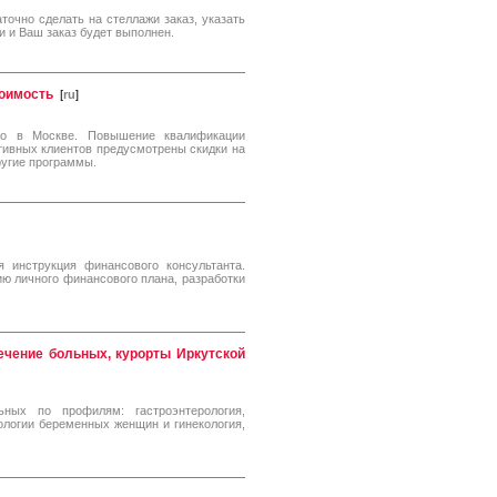
аточно сделать на стеллажи заказ, указать
 и Ваш заказ будет выполнен.
оимость
[
ru
]
го в Москве. Повышение квалификации
тивных клиентов предусмотрены скидки на
ругие программы.
я инструкция финансового консультанта.
ю личного финансового плана, разработки
лечение больных, курорты Иркутской
ьных по профилям: гастроэнтерология,
тологии беременных женщин и гинекология,