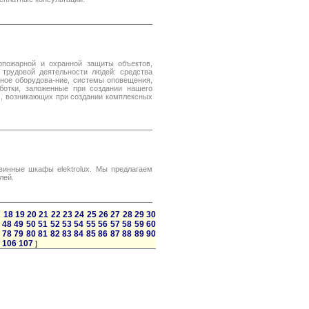
пожарной и охранной защиты объектов,
 трудовой деятельности людей: средства
рное оборудова-ние, системы оповещения,
ботки, заложенные при создании нашего
ч, возникающих при создании комплексных
винные шкафы elektrolux. Мы предлагаем
лей.
7
18
19
20
21
22
23
24
25
26
27
28
29
30
48
49
50
51
52
53
54
55
56
57
58
59
60
78
79
80
81
82
83
84
85
86
87
88
89
90
106
107
]