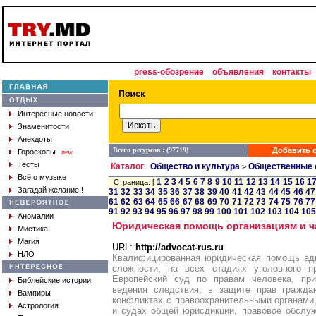
press-обозрение
объявления
контакты
Интересные новости
Знаменитости
Анекдоты
Всего ресурсов : (97719)
Добавить с
Гороскопы
new
Тесты
Каталог
Общество и культура
Общественные 
:
>
Всё о музыке
1
2
3
4
5
6
7
8
9
10
11
12
13
14
15
16
1
Страница: [
Загадай желание !
31
32
33
34
35
36
37
38
39
40
41
42
43
44
45
46
47
61
62
63
64
65
66
67
68
69
70
71
72
73
74
75
76
77
91
92
93
94
95
96
97
98
99
100
101
102
103
104
105
Аномалии
Юридическая помощь организациям и ч
Мистика
Магия
URL:
http://advocat-rus.ru
НЛО
Квалифицированная юридическая помощь ад
сложности, на всех стадиях уголовного п
Европейский суд по правам человека, при
Библейские истории
ведения следствия, в защите прав гражда
Вампиры
конфликтах с правоохранительными органами
Астрология
и судах общей юрисдикции, правовое обслу