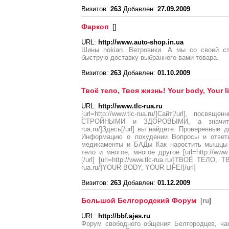
Визитов:
263
Добавлен:
27.09.2009
Фаркоп
[
]
URL:
http://www.auto-shop.in.ua
Шины nokian. Ветровики. А мы со своей с
быструю доставку выбранного вами товара.
Визитов:
263
Добавлен:
01.10.2009
Твоё тело, Твоя жизнь! Your body, Your li
URL:
http://www.tlc-rua.ru
[url=http://www.tlc-rua.ru/]Сайт[/url], пос
СТРОЙНЫМИ и ЗДОРОВЫМИ, а значит КРА
rua.ru/]Здесь[/url] вы найдете: Проверенные
Информацию о похудении Вопросы и ответ
медикаменты и БАДы Как наростить мышцы 
тело и многое, многое другое [url=http://www.
[/url] [url=http://www.tlc-rua.ru/]ТВОЁ ТЕЛО, Т
rua.ru/]YOUR BODY, YOUR LIFE![/url]
Визитов:
263
Добавлен:
01.12.2009
Большой Белгородский Форум
[
ru
]
URL:
http://bbf.ajes.ru
Форум свободного общения Белгородцев, ча