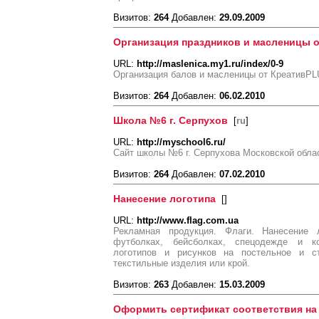
Визитов:
264
Добавлен:
29.09.2009
Организация праздников и масленицы о
URL:
http://maslenica.my1.ru/index/0-9
Организация балов и масленицы от КреативPL
Визитов:
264
Добавлен:
06.02.2010
Школа №6 г. Серпухов
[
ru
]
URL:
http://myschool6.ru/
Сайт школы №6 г. Серпухова Московской обла
Визитов:
264
Добавлен:
07.02.2010
Нанесение логотипа
[
]
URL:
http://www.flag.com.ua
Рекламная продукция. Флаги. Нанесение 
футболках, бейсболках, спецодежде и к
логотипов и рисунков на постельное и 
текстильные изделия или крой.
Визитов:
263
Добавлен:
15.03.2009
Оформить сертификат соответствия на