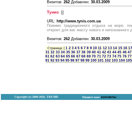
Визитов:
262
Добавлен:
30.03.2009
Тунис
[
]
URL:
http://www.tynis.com.ua
Помимо традиционного отдыха на море, по
откроет для вас массу нового и непознанного д
Визитов:
262
Добавлен:
30.03.2009
1
2
3
4
5
6
7
8
9
10
11
12
13
14
15
16
1
Страница: [
31
32
33
34
35
36
37
38
39
40
41
42
43
44
45
46
47
61
62
63
64
65
66
67
68
69
70
71
72
73
74
75
76
77
91
92
93
94
95
96
97
98
99
100
101
102
103
104
105
Copyright (с) 2000-2026, TRY.MD
контакты
Пишите нам: