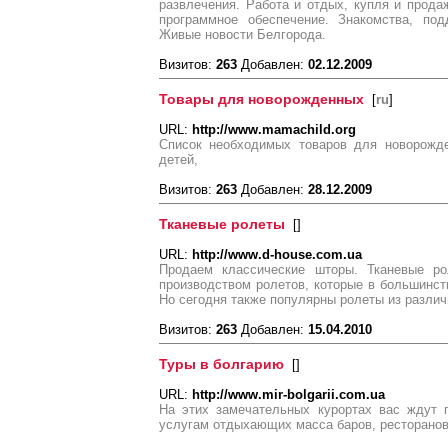
развлечения. Работа и отдых, купля и продаж
программное обеспечение. Знакомства, под
Живые новости Белгорода.
Визитов:
263
Добавлен:
02.12.2009
Товары для новорожденных
[
ru
]
URL:
http://www.mamachild.org
Список необходимых товаров для новорожде
детей,
Визитов:
263
Добавлен:
28.12.2009
Тканевые ролеты
[
]
URL:
http://www.d-house.com.ua
Продаем классические шторы. Тканевые ро
производством ролетов, которые в большинств
Но сегодня также популярны ролеты из различ
Визитов:
263
Добавлен:
15.04.2010
Туры в болгарию
[
]
URL:
http://www.mir-bolgarii.com.ua
На этих замечательных курортах вас ждут 
услугам отдыхающих масса баров, ресторанов