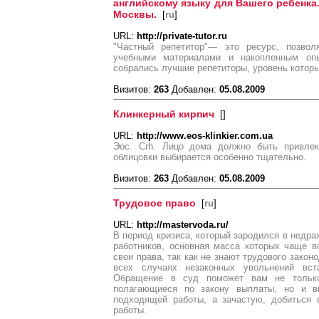
английскому языку для Вашего ребенка
Москвы.
[
ru
]
URL:
http://private-tutor.ru
"Частный репетитор"— это ресурс, позвол
учебными материалами и накопленным оп
собрались лучшие репетиторы, уровень которы
Визитов:
263
Добавлен:
05.08.2009
Клинкерный кирпич
[
]
URL:
http://www.eos-klinkier.com.ua
Эос. Crh. Лицо дома должно быть привлек
облицовки выбирается особенно тщательно.
Визитов:
263
Добавлен:
05.08.2009
Трудовое право
[
ru
]
URL:
http://mastervoda.ru/
В период кризиса, который зародился в недра
работников, основная масса которых чаще в
свои права, так как не знают трудового закон
всех случаях незаконных увольнений вст
Обращение в суд поможет вам не только
полагающиеся по закону выплаты, но и в
подходящей работы, а зачастую, добиться 
работы.