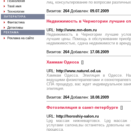
Психология
лиц, консультирование по вопросам различных
Твоё имя
Визитов:
264
Добавлен:
09.07.2009
Технологии
Недвижимость в Черногории лучшие с
Фантастика
Детективы
URL:
http://www.mn-dom.ru
Недвижимость в Черногории лучшие усло
Реклама на сайте
лучшие цены. Помощь в обслуживании приобр
недвижимостью, сдача недвижимости в аренду
Визитов:
264
Добавлен:
17.08.2009
Хаммам Одесса
[
]
URL:
http://www.naturel.od.ua
Хаммам Одесса. Эпиляция в Одессе. На
ведущими физиотерапевтами и озонотерапевт
СПА процедур, вас ждет индивидуальное занят
эпиляция.
Визитов:
264
Добавлен:
18.08.2009
Фотоэпиляция в санкт-петербурге
[
]
URL:
http://horoshiy-salon.ru
Lpg массаж нижневартовск. Lpg массаж о
услугами салона,вы останетесь довольны не 
процесса.