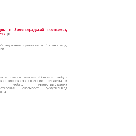
дом в Зеленоградский военкомат,
иях
[
ru
]
бследование призывников Зеленограда,
иях
ам и эскизам заказчика.Выполнит любую
ка,шлифовка.Изготовление триплекса и
ение любых отверстий.Закалка
Мастерская оказывает услуги:выезд
екла.