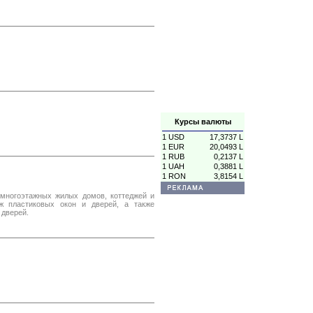
Курсы валюты
1 USD
17,3737 L
1 EUR
20,0493 L
1 RUB
0,2137 L
1 UAH
0,3881 L
1 RON
3,8154 L
 многоэтажных жилых домов, коттеджей и
ж пластиковых окон и дверей, а также
 дверей.