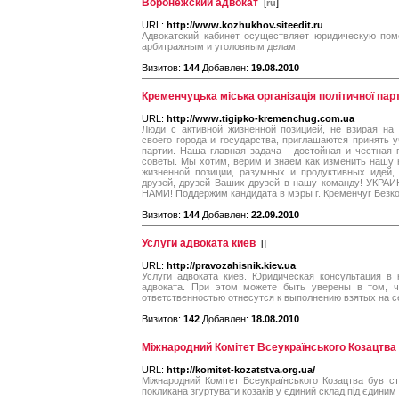
Воронежский адвокат
[
ru
]
URL:
http://www.kozhukhov.siteedit.ru
Адвокатский кабинет осуществляет юридическую пом
арбитражным и уголовным делам.
Визитов:
144
Добавлен:
19.08.2010
Кременчуцька міська організація політичної парт
URL:
http://www.tigipko-kremenchug.com.ua
Люди с активной жизненной позицией, не взирая на 
своего города и государства, приглашаются принять у
партии. Наша главная задача - достойная и честная
советы. Мы хотим, верим и знаем как изменить нашу 
жизненной позиции, разумных и продуктивных идей,
друзей, друзей Ваших друзей в нашу команду! УК
НАМИ! Поддержим кандидата в мэры г. Кременчуг Безко
Визитов:
144
Добавлен:
22.09.2010
Услуги адвоката киев
[
]
URL:
http://pravozahisnik.kiev.ua
Услуги адвоката киев. Юридическая консультация в 
адвоката. При этом можете быть уверены в том, ч
ответственностью отнесутся к выполнению взятых на с
Визитов:
142
Добавлен:
18.08.2010
Міжнародний Комітет Всеукраїнського Козацтва
URL:
http://komitet-kozatstva.org.ua/
Міжнародний Комітет Всеукраїнського Козацтва був ств
покликана згуртувати козаків у єдиний склад під єдини