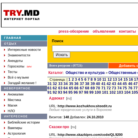
press-обозрение
объявления
контакты
Интересные новости
Знаменитости
Анекдоты
Всего ресурсов : (97721)
Добавить с
Гороскопы
new
Тесты
Каталог
Общество и культура
Общественные 
:
>
Всё о музыке
1
2
3
4
5
6
7
8
9
10
11
12
13
14
15
16
1
Страница: [
Загадай желание !
31
32
33
34
35
36
37
38
39
40
41
42
43
44
45
46
47
61
62
63
64
65
66
67
68
69
70
71
72
73
74
75
76
77
91
92
93
94
95
96
97
98
99
100
101
102
103
104
105
Аномалии
Адвокат
[
ru
]
Мистика
Магия
URL:
http://www.kozhukhov.siteedit.ru
Любые юридические услуги в Воронеже
НЛО
Визитов:
148
Добавлен:
24.10.2010
Библейские истории
Сказки про
[
ru
]
Вампиры
Астрология
URL:
http://www.skazkipro.com/code/QL9200