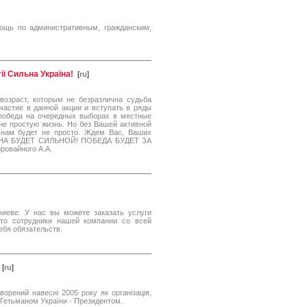
ощь по административным, гражданским,
ії Сильна Україна!
[
ru
]
возраст, которым не безразлична судьба
частие в данной акции и вступать в ряды
 победа на очередных выборах в местные
не простую жизнь. Но без Вашей активной
 нам будет не просто. Ждем Вас, Ваших
РАИНА БУДЕТ СИЛЬНОЙ! ПОБЕДА БУДЕТ ЗА
ровайного А.А.
киеве. У нас вы можете заказать услуги
то сотрудники нашей компании со всей
ебя обязательств.
[
ru
]
орений навесні 2005 року як організація,
м Гетьманом України - Президентом.