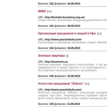
Визитов:
142
Добавлен:
24.08.2010
МКВК
[
ru
]
URL:
http://komitet-kozatstva.org.ua/
Общественная организация Международный Комитет Вс
Визитов:
142
Добавлен:
08.09.2010
Организация праздников и свадеб в Уфе
[
ru
]
URL:
http://www.prazdnikufa.com/
Организация и проведение праздников, свадеб, юбилеев
Визитов:
142
Добавлен:
16.09.2010
Элитные квартиры
[
]
URL:
http://avantazh.ua
Элитные квартиры. Квартиры в новостройках. У нас в
недвижимости в городе Харьков и по необходимости 
Все квартиры непосредственно от застройщика.
Визитов:
140
Добавлен:
23.06.2010
Агентство праздников "Лейсан"
[
ru
]
URL:
http://www.prazdnikufa.com/
Агентство праздников "Лейсан", организация праздн
свадьба под ключ. Индивидуальные сценарии мероп
фотосъёмка, оформление залов, подбор помещения дл
Визитов:
139
Добавлен:
11.09.2010