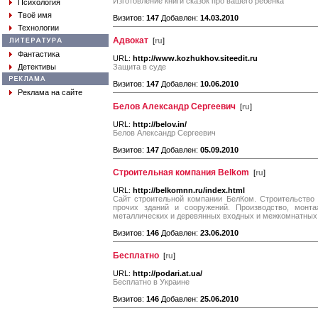
Изготовление книги сказок про вашего ребёнка
Психология
Твоё имя
Визитов:
147
Добавлен:
14.03.2010
Технологии
Адвокат
[
ru
]
Фантастика
URL:
http://www.kozhukhov.siteedit.ru
Детективы
Защита в суде
Визитов:
147
Добавлен:
10.06.2010
Реклама на сайте
Белов Александр Сергеевич
[
ru
]
URL:
http://belov.in/
Белов Александр Сергеевич
Визитов:
147
Добавлен:
05.09.2010
Строительная компания Belkom
[
ru
]
URL:
http://belkomnn.ru/index.html
Сайт строительной компании БелКом. Строительство
прочих зданий и сооружений. Производство, монта
металлических и деревянных входных и межкомнатных
Визитов:
146
Добавлен:
23.06.2010
Бесплатно
[
ru
]
URL:
http://podari.at.ua/
Бесплатно в Украине
Визитов:
146
Добавлен:
25.06.2010