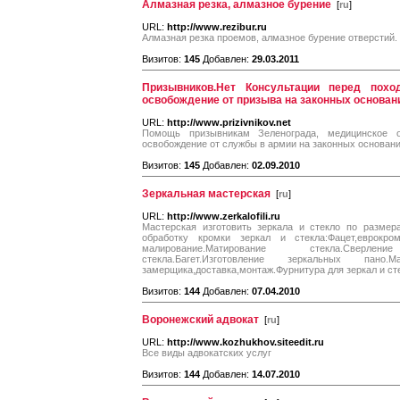
Алмазная резка, алмазное бурение
[
ru
]
URL:
http://www.rezibur.ru
Алмазная резка проемов, алмазное бурение отверстий.
Визитов:
145
Добавлен:
29.03.2011
Призывников.Нет Консультации перед похо
освобождение от призыва на законных основан
URL:
http://www.prizivnikov.net
Помощь призывникам Зеленограда, медицинское о
освобождение от службы в армии на законных основан
Визитов:
145
Добавлен:
02.09.2010
Зеркальная мастерская
[
ru
]
URL:
http://www.zerkalofili.ru
Мастерская изготовить зеркала и стекло по размер
обработку кромки зеркал и стекла:Фацет,еврокром
малирование.Матирование стекла.Сверл
стекла.Багет.Изготовление зеркальных пано.
замерщика,доставка,монтаж.Фурнитура для зеркал и ст
Визитов:
144
Добавлен:
07.04.2010
Воронежский адвокат
[
ru
]
URL:
http://www.kozhukhov.siteedit.ru
Все виды адвокатских услуг
Визитов:
144
Добавлен:
14.07.2010