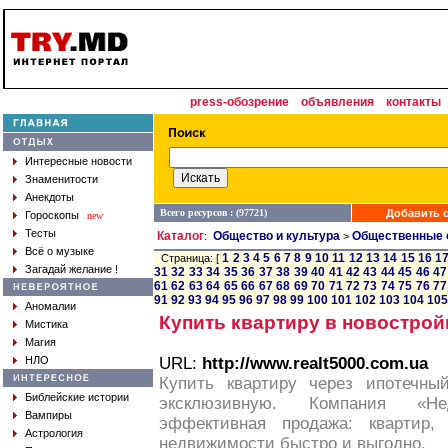
press-обозрение
объявления
контакты
Интересные новости
Знаменитости
Анекдоты
Всего ресурсов : (97721)
Добавить с
Гороскопы
new
Тесты
Каталог
Общество и культура
Общественные 
:
>
Всё о музыке
1
2
3
4
5
6
7
8
9
10
11
12
13
14
15
16
1
Страница: [
Загадай желание !
31
32
33
34
35
36
37
38
39
40
41
42
43
44
45
46
47
61
62
63
64
65
66
67
68
69
70
71
72
73
74
75
76
77
91
92
93
94
95
96
97
98
99
100
101
102
103
104
105
Аномалии
Купить квартиру в новострой
Мистика
Магия
НЛО
URL:
http://www.realt5000.com.ua
Купить квартиру через ипотечный
Библейские истории
эксклюзивную. Компания «
Вампиры
эффективная продажа: квартир,
Астрология
недвижимости быстро и выгодно.