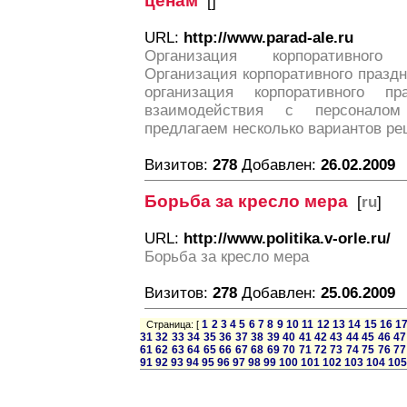
ценам
[
]
URL:
http://www.parad-ale.ru
Организация корпоративного
Организация корпоративного праздн
организация корпоративного пр
взаимодействия с персонало
предлагаем несколько вариантов ре
Визитов:
278
Добавлен:
26.02.2009
Борьба за кресло мера
[
ru
]
URL:
http://www.politika.v-orle.ru/
Борьба за кресло мера
Визитов:
278
Добавлен:
25.06.2009
1
2
3
4
5
6
7
8
9
10
11
12
13
14
15
16
1
Страница: [
31
32
33
34
35
36
37
38
39
40
41
42
43
44
45
46
47
61
62
63
64
65
66
67
68
69
70
71
72
73
74
75
76
77
91
92
93
94
95
96
97
98
99
100
101
102
103
104
105