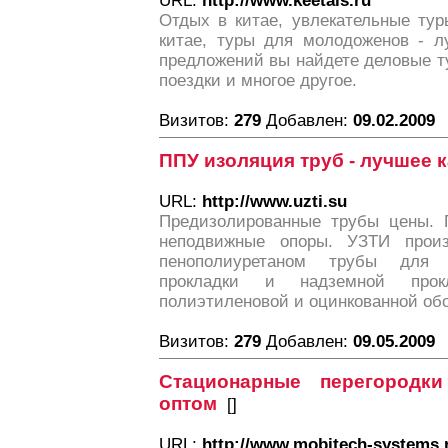
URL:
http://www.keetais.ru
Отдых в китае, увлекательные ту
китае, туры для молодоженов - 
предложений вы найдете деловые т
поездки и многое другое.
Визитов:
279
Добавлен:
09.02.2009
ППУ изоляция труб - лучшее 
URL:
http://www.uzti.su
Предизолированные трубы цены. 
неподвижные опоры. УЗТИ произ
пенополиуретаном трубы для 
прокладки и надземной прок
полиэтиленовой и оцинкованной обо
Визитов:
279
Добавлен:
09.05.2009
Стационарные перегородк
оптом
[
]
URL:
http://www.mobitech-systems.