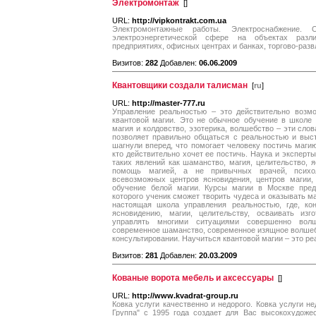
Электромонтаж
[
]
URL:
http://vipkontrakt.com.ua
Электромонтажные работы. Электроснабжени
электроэнергетической сфере на объектах разл
предприятиях, офисных центрах и банках, торгово-разв
Визитов:
282
Добавлен:
06.06.2009
Квантовщики создали талисман
[
ru
]
URL:
http://master-777.ru
Управление реальностью – это действительно возмо
квантовой магии. Это не обычное обучение в школе 
магия и колдовство, эзотерика, волшебство – эти сло
позволяет правильно общаться с реальностью и выст
шагнули вперед, что помогает человеку постичь маги
кто действительно хочет ее постичь. Наука и эксперт
таких явлений как шаманство, магия, целительство, 
помощь магией, а не привычных врачей, психол
всевозможных центров ясновидения, центров магии,
обучение белой магии. Курсы магии в Москве пред
которого ученик сможет творить чудеса и оказывать м
настоящая школа управления реальностью, где, ко
ясновидению, магии, целительству, осваивать изг
управлять многими ситуациями совершенно вол
современное шаманство, современное изящное волшебс
консультировании. Научиться квантовой магии – это ре
Визитов:
281
Добавлен:
20.03.2009
Кованые ворота мебель и аксессуары
[
]
URL:
http://www.kvadrat-group.ru
Ковка услуги качественно и недорого. Ковка услуги н
Группа" с 1995 года создает для Вас высокохудоже