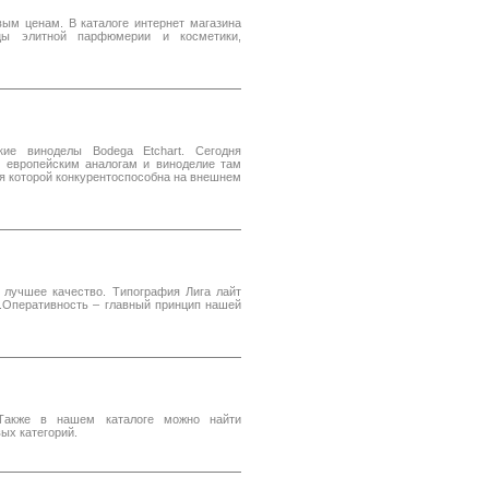
вым ценам. В каталоге интернет магазина
цы элитной парфюмерии и косметики,
кие виноделы Bodega Etchart. Cегодня
м европейским аналогам и виноделие там
ия которой конкурентоспособна на внешнем
 лучшее качество. Типография Лига лайт
а.Оперативность – главный принцип нашей
 Также в нашем каталоге можно найти
ых категорий.