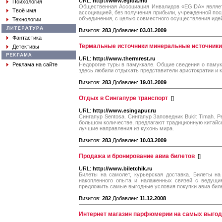
URL:
http://www.egida.md
Психология
Общественная Ассоциация Инвалидов «EGIDA» являет
Твоё имя
ассоциацией, без получения прибыли, учрежденной пос
объединения, с целью совместного осуществления иде
Технологии
Визитов:
283
Добавлен:
03.01.2009
Фантастика
Термальные источники минеральные источники
Детективы
URL:
http://www.thermrest.ru
Реклама на сайте
Недорогие туры в памуккале. Общие сведения о памукк
здесь любили отдыхать представители аристократии и 
Визитов:
283
Добавлен:
19.01.2009
Отдых в Cингапуре транспорт
[
]
URL:
http://www.esingapur.ru
Cингапур Sentosa. Cингапур Заповедник Bukit Timah. 
большом количестве, предлагают традиционную китайск
лучшие направления из кухонь мира.
Визитов:
283
Добавлен:
10.03.2009
Продажа и бронирование авиа билетов
[
]
URL:
http://www.biletchik.ru
Билеты на самолет, курьерская доставка. Билеты на
накопленного опыта и налаженных связей с ведущи
предложить самые выгодные условия покупки авиа бил
Визитов:
282
Добавлен:
11.12.2008
Интернет магазин парфюмерии на самых выго