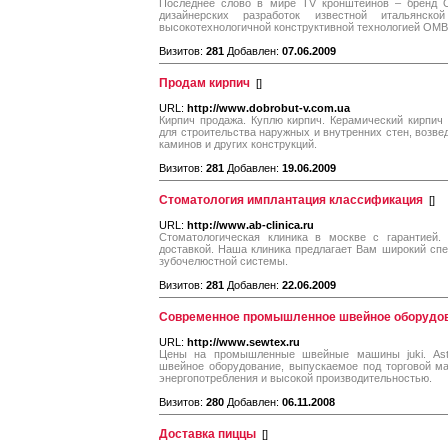
Последнее слово в мире TV кронштейнов – бренд OM
дизайнерских разработок известной итальянско
высокотехнологичной конструктивной технологией OMB
Визитов:
281
Добавлен:
07.06.2009
Продам кирпич
[
]
URL:
http://www.dobrobut-v.com.ua
Кирпич продажа. Куплю кирпич. Керамический кирпич
для строительства наружных и внутренних стен, возвед
каминов и других конструкций.
Визитов:
281
Добавлен:
19.06.2009
Стоматология имплантация классификация
[
]
URL:
http://www.ab-clinica.ru
Стоматологическая клиника в москве с гарантией.
доставкой. Наша клиника предлагает Вам широкий спе
зубочелюстной системы.
Визитов:
281
Добавлен:
22.06.2009
Современное промышленное швейное оборудов
URL:
http://www.sewtex.ru
Цены на промышленные швейные машины juki. As
швейное оборудование, выпускаемое под торговой ма
энергопотребления и высокой производительностью.
Визитов:
280
Добавлен:
06.11.2008
Доставка пиццы
[
]