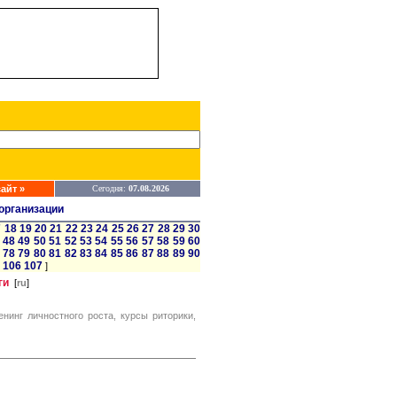
айт »
Сегодня:
07.08.2026
организации
7
18
19
20
21
22
23
24
25
26
27
28
29
30
48
49
50
51
52
53
54
55
56
57
58
59
60
78
79
80
81
82
83
84
85
86
87
88
89
90
106
107
]
ги
[
ru
]
енинг личностного роста, курсы риторики,