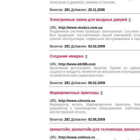
сочетании с деревом, камнем и стеклом.
Визитов:
281
Добавлен:
20.11.2008
Электронные замки для входных дверей
[
]
URL:
http://www.modus.com.ua
Раздвижная система проведал трехползная. Системы 
Вся продукция, поставляемая нашей компанией, отл
сроком эксплуатации, сервисным обслуживанием и гар
Визитов:
281
Добавлен:
02.02.2009
Создание имиджа
[
]
URL:
http://www.kb306.com
Креативная фотография. Креатив. Одним из самы
сущности продукта является ее визуальное воплощение
потребительские характеристики.
Визитов:
281
Добавлен:
06.02.2009
Маркировочные принтеры
[
]
URL:
http://www.citronix.su
Маркиратор купить. Маркировочные принтеры. Ко
разработке и производстве оборудования, работаю
каплеструйной печати.
Визитов:
281
Добавлен:
02.06.2009
кронштейн, кронштейн для телевизора, кронште
URL:
http://www.ombrus.ru