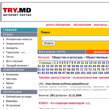
press-обозрение
объявления
контакты
Интересные новости
Знаменитости
Анекдоты
Всего ресурсов : (97719)
Добавить с
Гороскопы
new
Тесты
Каталог
Общество и культура
Общественные 
:
>
Всё о музыке
1
2
3
4
5
6
7
8
9
10
11
12
13
14
15
16
1
Страница: [
Загадай желание !
31
32
33
34
35
36
37
38
39
40
41
42
43
44
45
46
47
61
62
63
64
65
66
67
68
69
70
71
72
73
74
75
76
77
91
92
93
94
95
96
97
98
99
100
101
102
103
104
105
Аномалии
Тренинг центр Синтон - психологические тренин
Мистика
Магия
URL:
http://www.turfirma.spbpalitra.ru/
Тренинг центр Синтон - психологические тренинги, тр
НЛО
ораторские курсы, эриксоновский гипноз, стервология.
Визитов:
283
Добавлен:
21.11.2008
Библейские истории
Вампиры
EGIDA - Ассоциация инвалидов
[
ru
]
Астрология