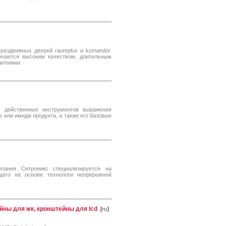
раздвижных дверей raumplus и komandor.
ичается высоким качеством, длительным
антиями.
х действенных инструментов выражения
 или имидж продукта, а также его базовые
мпания Ситроникс специализируется на
щего на основе технологи непрерывной
йны для жк, кронштейны для lcd
[
ru
]