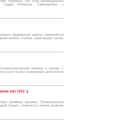
B Pininfarina. Это плод инновационных
й студии Pininfarina, совмещённых с
 нашего предприятия широко применяется
ения колонн, столбов, перегородок, печей,
 Стоматологическая клиника в москве с
ктр услуг по восстановлению целостности
ание кмз 1022
[
]
tralux швейные машины. Промышленное
ркой Sewtex, отличается низким уровнем