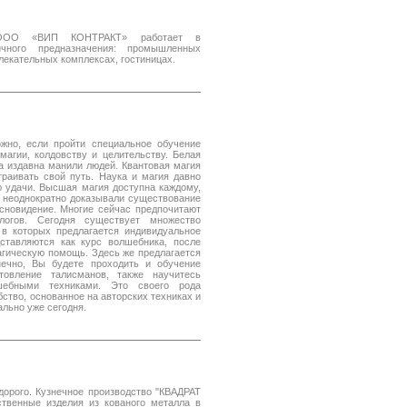
е. ООО «ВИП КОНТРАКТ» работает в
ичного предназначения: промышленных
лекательных комплексах, гостиницах.
жно, если пройти специальное обучение
магии, колдовству и целительству. Белая
ва издавна манили людей. Квантовая магия
раивать свой путь. Наука и магия давно
ю удачи. Высшая магия доступна каждому,
ы неоднократно доказывали существование
ясновидение. Многие сейчас предпочитают
огов. Сегодня существует множество
 в которых предлагается индивидуальное
ставляются как курс волшебника, после
агическую помощь. Здесь же предлагается
нечно, Вы будете проходить и обучение
отовление талисманов, также научитесь
шебными техниками. Это своего рода
тво, основанное на авторских техниках и
ально уже сегодня.
едорого. Кузнечное производство "КВАДРАТ
ственные изделия из кованого металла в