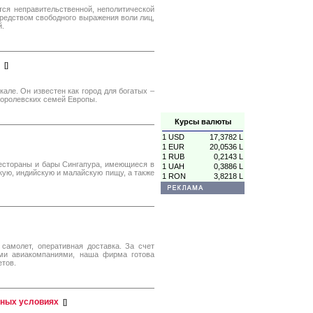
ся неправительственной, неполитической
редством свободного выражения воли лиц,
й.
[
]
але. Он известен как город для богатых –
королевских семей Европы.
Курсы валюты
1 USD
17,3782 L
1 EUR
20,0536 L
1 RUB
0,2143 L
Рестораны и бары Сингапура, имеющиеся в
1 UAH
0,3886 L
ую, индийскую и малайскую пищу, а также
1 RON
3,8218 L
 самолет, оперативная доставка. За счет
ми авиакомпаниями, наша фирма готова
етов.
дных условиях
[
]