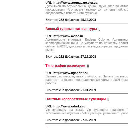
URL:
http://www.aromacare.org.ua
Духи Киев по оптимальных ценах. Духи Киев по опто
парфюмерии Aromacare находятся лучшие образ
создаваемые известными Кутюрье.
Визитов:
282
Добавлен:
25.12.2008
Винный туризм элитные туры
[
]
URL:
http://www.avine.ru
Аргентинские виноделы Bodega Colome. Аргентинс
калифорнийское вино не уступает по качеству свои
сейчас &#8213; здоровая и растущая отрасль, продукц
рынке.
Визитов:
282
Добавлен:
27.12.2008
Типография реализуем
[
]
URL:
http://www.ligaprint.ru
Печать листовок лучшая стоимость. Печать листовок
работает на рынке полиграфических услуг с 2001 год
работы.
Визитов:
282
Добавлен:
21.01.2009
Элитные корпоративные сувениры
[
]
URL:
http://www.odarka.ru
Vip сувениры на заказ. Vip сувениры недорого.
эксклюзивные изделия и VIP сувениры различных ценов
Визитов:
282
Добавлен:
27.02.2009