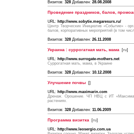
Визитов:
328
Добавлен:
28.08.2008
Проведение праздников, балов, промоа
URL:
http://www.sobytie.megaresurs.ru/
Центр Творческих Инициатив «Событие» - орг
балов, корпоративных мероприятий (в том чис
Визитов:
328
Добавлен:
26.11.2008
Украина : суррогатная мать, мама
[
ru
]
URL:
http://www.surrogate-mothers.net
Суррогатная мать, мама, в Украине
Визитов:
328
Добавлен:
10.12.2008
Улучшение почвы
[
]
URL:
http://www.maximarin.com
Дренаж. Орошение. ЧП НВЦ с ИТ «Максимар
растениях.
Визитов:
328
Добавлен:
11.06.2009
Программа визитка
[
ru
]
URL:
http://www.leosergio.com.ua
Визитки срочно. Макет визитки. Залогом успе