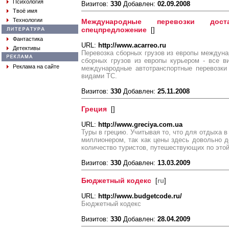
Психология
Визитов:
330
Добавлен:
02.09.2008
Твоё имя
Технологии
Международные перевозки дос
спецпредложение
[
]
Фантастика
URL:
http://www.acarreo.ru
Детективы
Перевозка сборных грузов из европы междунар
сборных грузов из европы курьером - все в
Реклама на сайте
международные автотранспортные перевозки 
видами ТС.
Визитов:
330
Добавлен:
25.11.2008
Греция
[
]
URL:
http://www.greciya.com.ua
Туры в грецию. Учитывая то, что для отдыха в
миллионером, так как цены здесь довольно д
количество туристов, путешествующих по этой
Визитов:
330
Добавлен:
13.03.2009
Бюджетный кодекс
[
ru
]
URL:
http://www.budgetcode.ru/
Бюджетный кодекс
Визитов:
330
Добавлен:
28.04.2009