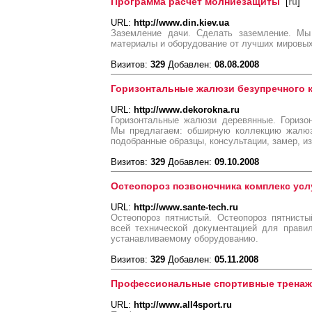
Программа расчет молниезащиты
[
ru
]
URL:
http://www.din.kiev.ua
Заземление дачи. Сделать заземление. Мы
материалы и оборудование от лучших мировых
Визитов:
329
Добавлен:
08.08.2008
Горизонтальные жалюзи безупречного 
URL:
http://www.dekorokna.ru
Горизонтальные жалюзи деревянные. Горизо
Мы предлагаем: обширную коллекцию жалюз
подобранные образцы, консультации, замер, из
Визитов:
329
Добавлен:
09.10.2008
Остеопороз позвоночника комплекс усл
URL:
http://www.sante-tech.ru
Остеопороз пятнистый. Остеопороз пятнист
всей технической документацией для прави
устанавливаемому оборудованию.
Визитов:
329
Добавлен:
05.11.2008
Профессиональные спортивные тренаж
URL:
http://www.all4sport.ru