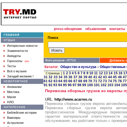
press-обозрение
объявления
контакты
Интересные новости
Знаменитости
Анекдоты
Всего ресурсов : (97722)
Добавить с
Гороскопы
new
Тесты
Каталог
Общество и культура
Общественные 
:
>
Всё о музыке
1
2
3
4
5
6
7
8
9
10
11
12
13
14
15
16
1
Страница: [
Загадай желание !
31
32
33
34
35
36
37
38
39
40
41
42
43
44
45
46
47
61
62
63
64
65
66
67
68
69
70
71
72
73
74
75
76
77
91
92
93
94
95
96
97
98
99
100
101
102
103
104
105
Аномалии
Перевозка сборных грузов из европы 
Мистика
Магия
URL:
http://www.acarreo.ru
НЛО
Перевозка сборных грузов европа автомобил
Перевозка сборных грузов европа автом
профессионалов. Международные перевоз
Библейские истории
гарантия материальной ответственности 
Вампиры
обслуживания, мы работаем только с провере
Астрология