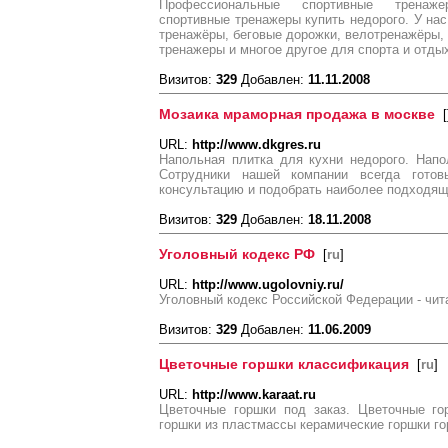
Профессиональные спортивные тренаже
спортивные тренажеры купить недорого. У на
тренажёры, беговые дорожки, велотренажёры,
тренажеры и многое другое для спорта и отды
Визитов:
329
Добавлен:
11.11.2008
Мозаика мраморная продажа в москве
[
URL:
http://www.dkgres.ru
Напольная плитка для кухни недорого. Напо
Сотрудники нашей компании всегда гото
консультацию и подобрать наиболее подходящ
Визитов:
329
Добавлен:
18.11.2008
Уголовный кодекс РФ
[
ru
]
URL:
http://www.ugolovniy.ru/
Уголовный кодекс Российской Федерации - чит
Визитов:
329
Добавлен:
11.06.2009
Цветочные горшки классификация
[
ru
]
URL:
http://www.karaat.ru
Цветочные горшки под заказ. Цветочные го
горшки из пластмассы керамические горшки г