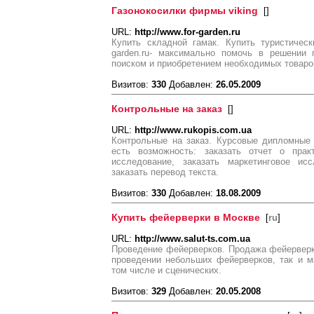
Газонокосилки фирмы viking
[
]
URL:
http://www.for-garden.ru
Купить складной гамак. Купить туристическ
garden.ru- максимально помочь в решении 
поиском и приобретением необходимых товаро
Визитов:
330
Добавлен:
26.05.2009
Контрольные на заказ
[
]
URL:
http://www.rukopis.com.ua
Контрольные на заказ. Курсовые дипломные
есть возможность: заказать отчет о практ
исследование, заказать маркетинговое исс
заказать перевод текста.
Визитов:
330
Добавлен:
18.08.2009
Купить фейерверки в Москве
[
ru
]
URL:
http://www.salut-ts.com.ua
Проведение фейерверков. Продажа фейерверко
проведении небольших фейерверков, так и м
том числе и сценических.
Визитов:
329
Добавлен:
20.05.2008