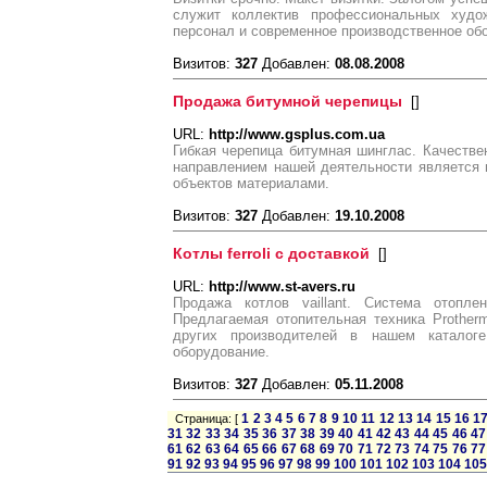
служит коллектив профессиональных худож
персонал и современное производственное об
Визитов:
327
Добавлен:
08.08.2008
Продажа битумной черепицы
[
]
URL:
http://www.gsplus.com.ua
Гибкая черепица битумная шинглас. Качеств
направлением нашей деятельности является 
объектов материалами.
Визитов:
327
Добавлен:
19.10.2008
Котлы ferroli с доставкой
[
]
URL:
http://www.st-avers.ru
Продажа котлов vaillant. Система отоплен
Предлагаемая отопительная техника Protherm
других производителей в нашем катало
оборудование.
Визитов:
327
Добавлен:
05.11.2008
1
2
3
4
5
6
7
8
9
10
11
12
13
14
15
16
1
Страница: [
31
32
33
34
35
36
37
38
39
40
41
42
43
44
45
46
47
61
62
63
64
65
66
67
68
69
70
71
72
73
74
75
76
77
91
92
93
94
95
96
97
98
99
100
101
102
103
104
105