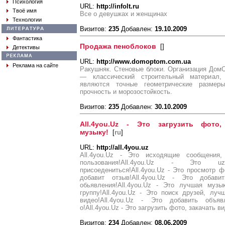
Психология
URL:
http://infolt.ru
Твоё имя
Все о девушках и женщинах
Технологии
Визитов:
235
Добавлен:
19.10.2009
Фантастика
Продажа пеноблоков
[
]
Детективы
URL:
http://www.domoptom.com.ua
Реклама на сайте
Ракушняк. Стеновые блоки. Организация Дом
— классический строительный материал,
являются точные геометрические размер
прочность и морозостойкость.
Визитов:
235
Добавлен:
30.10.2009
All.4you.Uz - Это загрузить фото,
музыку!
[
ru
]
URL:
http://all.4you.uz
All.4you.Uz - Это исходящие сообщения,
пользования!All.4you.Uz - Это u
присоедениться!All.4you.Uz - Это просмотр ф
добавит отзыв!All.4you.Uz - Это добав
обьявления!All.4you.Uz - Это лучшая музы
группу!All.4you.Uz - Это поиск друзей, лу
видео!All.4you.Uz - Это добавить объяв
о!All.4you.Uz - Это загрузить фото, закачать в
Визитов:
234
Добавлен:
08.06.2009