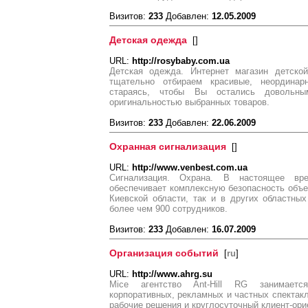
Визитов:
233
Добавлен:
12.05.2009
Детская одежда
[
]
URL:
http://rosybaby.com.ua
Детская одежда. Интернет магазин детск
тщательно отбираем красивые, неордин
стараясь, чтобы Вы остались довольны
оригинальностью выбранных товаров.
Визитов:
233
Добавлен:
22.06.2009
Охранная сигнализация
[
]
URL:
http://www.venbest.com.ua
Сигнализация. Охрана. В настоящее вр
обеспечивает комплексную безопасность объек
Киевской области, так и в других областны
более чем 900 сотрудников.
Визитов:
233
Добавлен:
16.07.2009
Организация событий
[
ru
]
URL:
http://www.ahrg.su
Mice агентство Ant-Hill RG занимаетс
корпоративных, рекламных и частных спектак
рабочие решения и круглосуточный клиент-ори