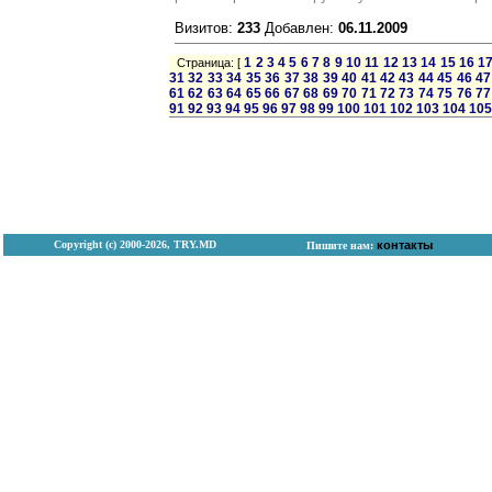
Визитов:
233
Добавлен:
06.11.2009
1
2
3
4
5
6
7
8
9
10
11
12
13
14
15
16
1
Страница: [
31
32
33
34
35
36
37
38
39
40
41
42
43
44
45
46
47
61
62
63
64
65
66
67
68
69
70
71
72
73
74
75
76
77
91
92
93
94
95
96
97
98
99
100
101
102
103
104
105
Copyright (с) 2000-2026, TRY.MD
контакты
Пишите нам: