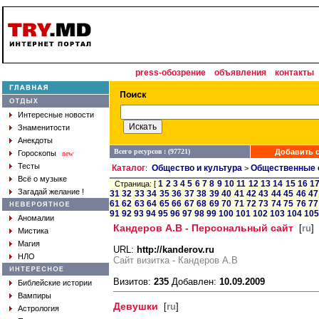
press-обозрение
объявления
контакты
Интересные новости
Знаменитости
Анекдоты
Всего ресурсов : (97721)
Добавить с
Гороскопы
new
Тесты
Каталог
Общество и культура
Общественные 
:
>
Всё о музыке
1
2
3
4
5
6
7
8
9
10
11
12
13
14
15
16
1
Страница: [
Загадай желание !
31
32
33
34
35
36
37
38
39
40
41
42
43
44
45
46
47
61
62
63
64
65
66
67
68
69
70
71
72
73
74
75
76
77
91
92
93
94
95
96
97
98
99
100
101
102
103
104
105
Аномалии
Кандеров А.В - Персональный сайт
[
ru
]
Мистика
Магия
URL:
http://kanderov.ru
НЛО
Сайт визитка - Кандеров А.В
Визитов:
235
Добавлен:
10.09.2009
Библейские истории
Вампиры
Девушки
[
ru
]
Астрология