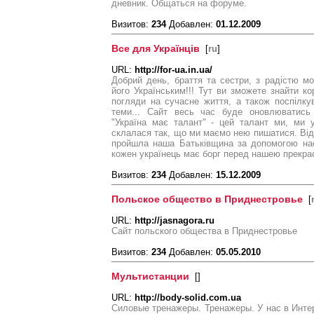
дневник. Общаться на форуме.
Визитов:
234
Добавлен:
01.12.2009
Все для Українців
[
ru
]
URL:
http://for-ua.in.ua/
Добрий день, браття та сестри, з радістю мо
його Українським!!! Тут ви зможете знайти к
погляди на сучасне життя, а також поспілкува
теми... Сайт весь час буде оновлюватись
"Україна має талант" - цей талант ми, ми ук
склалася так, що ми маємо нею пишатися. Від 
пройшла наша Батьківщина за допомогою нас
кожен українець має борг перед нашею прекр
Визитов:
234
Добавлен:
15.12.2009
Польское общество в Приднестровье
[
URL:
http://jasnagora.ru
Сайт польского общества в Приднестровье
Визитов:
234
Добавлен:
05.05.2010
Мультистанции
[
]
URL:
http://body-solid.com.ua
Силовые тренажеры. Тренажеры. У нас в Инте