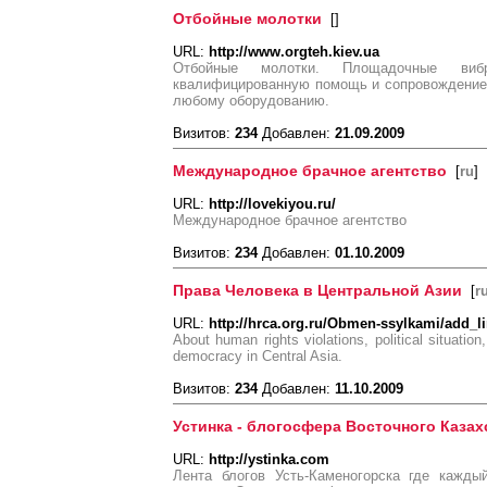
Отбойные молотки
[
]
URL:
http://www.orgteh.kiev.ua
Отбойные молотки. Площадочные виб
квалифицированную помощь и сопровождение 
любому оборудованию.
Визитов:
234
Добавлен:
21.09.2009
Международное брачное агентство
[
ru
]
URL:
http://lovekiyou.ru/
Международное брачное агентство
Визитов:
234
Добавлен:
01.10.2009
Права Человека в Центральной Азии
[
r
URL:
http://hrca.org.ru/Obmen-ssylkami/add_l
About human rights violations, political situatio
democracy in Central Asia.
Визитов:
234
Добавлен:
11.10.2009
Устинка - блогосфера Восточного Казах
URL:
http://ystinka.com
Лента блогов Усть-Каменогорска где кажды