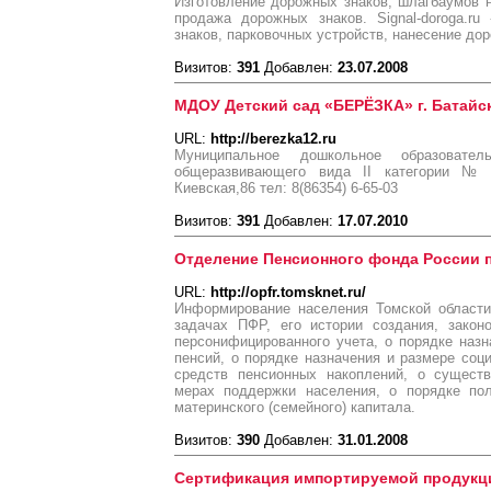
Изготовление дорожных знаков, шлагбаумов на
продажа дорожных знаков. Signal-doroga.r
знаков, парковочных устройств, нанесение до
Визитов:
391
Добавлен:
23.07.2008
МДОУ Детский сад «БЕРЁЗКА» г. Батайск 
URL:
http://berezka12.ru
Муниципальное дошкольное образовате
общеразвивающего вида II категории №
Киевская,86 тел: 8(86354) 6-65-03
Визитов:
391
Добавлен:
17.07.2010
Отделение Пенсионного фонда России 
URL:
http://opfr.tomsknet.ru/
Информирование населения Томской области 
задачах ПФР, его истории создания, закон
персонифицированного учета, о порядке назн
пенсий, о порядке назначения и размере соц
средств пенсионных накоплений, о сущест
мерах поддержки населения, о порядке пол
материнского (семейного) капитала.
Визитов:
390
Добавлен:
31.01.2008
Сертификация импортируемой продукц