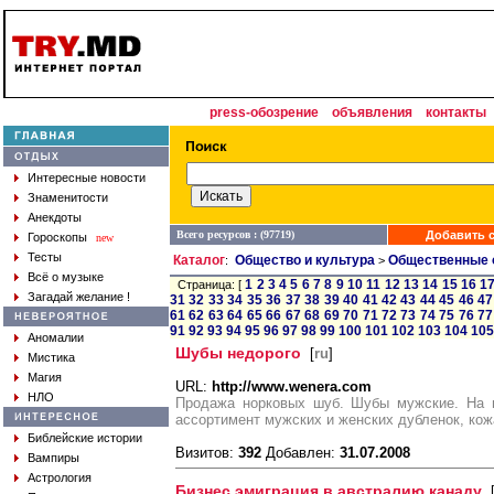
press-обозрение
объявления
контакты
Интересные новости
Знаменитости
Анекдоты
Всего ресурсов : (97719)
Добавить с
Гороскопы
new
Тесты
Каталог
Общество и культура
Общественные 
:
>
Всё о музыке
1
2
3
4
5
6
7
8
9
10
11
12
13
14
15
16
1
Страница: [
Загадай желание !
31
32
33
34
35
36
37
38
39
40
41
42
43
44
45
46
47
61
62
63
64
65
66
67
68
69
70
71
72
73
74
75
76
77
91
92
93
94
95
96
97
98
99
100
101
102
103
104
105
Аномалии
Шубы недорого
[
ru
]
Мистика
Магия
URL:
http://www.wenera.com
НЛО
Продажа норковых шуб. Шубы мужские. На 
ассортимент мужских и женских дубленок, кож
Библейские истории
Визитов:
392
Добавлен:
31.07.2008
Вампиры
Астрология
Бизнес эмиграция в австралию канаду