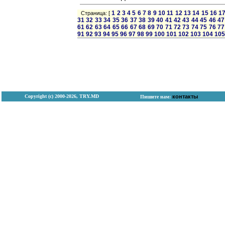
1
2
3
4
5
6
7
8
9
10
11
12
13
14
15
16
1
Страница: [
31
32
33
34
35
36
37
38
39
40
41
42
43
44
45
46
47
61
62
63
64
65
66
67
68
69
70
71
72
73
74
75
76
77
91
92
93
94
95
96
97
98
99
100
101
102
103
104
105
Copyright (с) 2000-2026, TRY.MD
контакты
Пишите нам: