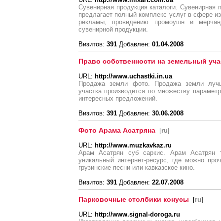
Сувенирная продукция каталоги. Сувенирная п
предлагает полный комплекс услуг в сфере и
рекламы, проведению промоушн и мерчанд
сувенирной продукции.
Визитов:
391
Добавлен:
01.04.2008
Право собственности на земельный уча
URL:
http://www.uchastki.in.ua
Продажа земли фото. Продажа земли лучш
участка производится по множеству параметр
интересных предложений.
Визитов:
391
Добавлен:
30.06.2008
Фото Арама Асатряна
[
ru
]
URL:
http://www.muzkavkaz.ru
Арам Асатрян суб саркис. Арам Асатрян 
уникальный интернет-ресурс, где можно про
грузинские песни или кавказское кино.
Визитов:
391
Добавлен:
22.07.2008
Парковочные столбики конусы
[
ru
]
URL:
http://www.signal-doroga.ru