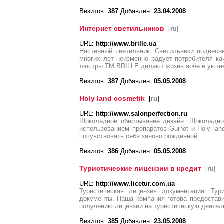
Визитов:
387
Добавлен:
23.04.2008
Интернет светильников
[
ru
]
URL:
http://www.brille.ua
Настенный светильник. Светильники подвесн
многих лет неизменно радует потребителя ка
люстры ТМ BRILLE делают жизнь ярче и уютн
Визитов:
387
Добавлен:
05.05.2008
Holy land cosmetik
[
ru
]
URL:
http://www.salonperfection.ru
Шоколадное обертывание дизайн. Шоколадно
использованием препаратов Guinot и Holy lan
почувствовать себя заново рожденной.
Визитов:
386
Добавлен:
05.05.2008
Туристические лицензии в кредит
[
ru
]
URL:
http://www.licetur.com.ua
Туристическая лицензия документация. Тур
документы. Наша компания готова предостав
получению лицензии на туристическую деятел
Визитов:
385
Добавлен:
23.05.2008