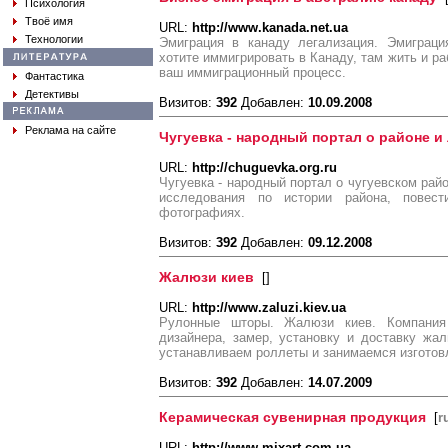
Психология
Твоё имя
URL:
http://www.kanada.net.ua
Технологии
Эмиграция в канаду легализация. Эмиграци
хотите иммигрировать в Канаду, там жить и р
ваш иммиграционный процесс.
Фантастика
Детективы
Визитов:
392
Добавлен:
10.09.2008
Реклама на сайте
Чугуевка - народный портал о районе и
URL:
http://chuguevka.org.ru
Чугуевка - народный портал о чугуевском райо
исследования по истории района, повес
фотографиях.
Визитов:
392
Добавлен:
09.12.2008
Жалюзи киев
[
]
URL:
http://www.zaluzi.kiev.ua
Рулонные шторы. Жалюзи киев. Компания
дизайнера, замер, установку и доставку жа
устанавливаем роллеты и занимаемся изготовл
Визитов:
392
Добавлен:
14.07.2009
Керамическая сувенирная продукция
[
r
URL:
http://www.mixart.com.ua