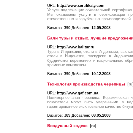
URL:
http://www.sertifikaty.com
Услуги подлежащие обязательной сертификац
Мы оказываем услуги в сертификации про
отечественных и зарубежных производителей.
Визитов:
390
Добавлен:
12.05.2008
Бали туры и отдых, лучшие предложен
URL:
http://www.balitur.ru
Туры в Индонезию, отели в Индонезии, выстав
отели в Индонезии, экскурсии в Индонези
буддийских церемониях и национальных обря
храмовые комплексы.
Визитов:
390
Добавлен:
10.12.2008
Технология производства черепицы
[
ru
URL:
http://www.gaf.com.ua
Полимерпесчаная черепица. Керамическая ч
покупатели могут быть уверенными в над
гарантированное эксклюзивное качество биту
Визитов:
389
Добавлен:
08.05.2008
Воздушный кодекс
[
ru
]