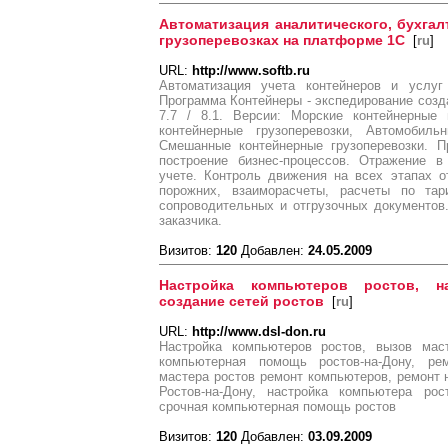
Автоматизация аналитического, бухгал
грузоперевозках на платформе 1С
[
ru
]
URL:
http://www.softb.ru
Автоматизация учета контейнеров и услуг 
Программа Контейнеры - экспедирование соз
7.7 / 8.1. Версии: Морские контейнерные 
контейнерные грузоперевозки, Автомобильн
Смешанные контейнерные грузоперевозки. П
построение бизнес-процессов. Отражение в
учете. Контроль движения на всех этапах о
порожних, взаиморасчеты, расчеты по та
сопроводительных и отгрузочных документов
заказчика.
Визитов:
120
Добавлен:
24.05.2009
Настройка компьютеров ростов, на
создание сетей ростов
[
ru
]
URL:
http://www.dsl-don.ru
Настройка компьютеров ростов, вызов мас
компьютерная помощь ростов-на-Дону, ре
мастера ростов ремонт компьютеров, ремонт н
Ростов-на-Дону, настройка компьютера рос
срочная компьютерная помощь ростов
Визитов:
120
Добавлен:
03.09.2009