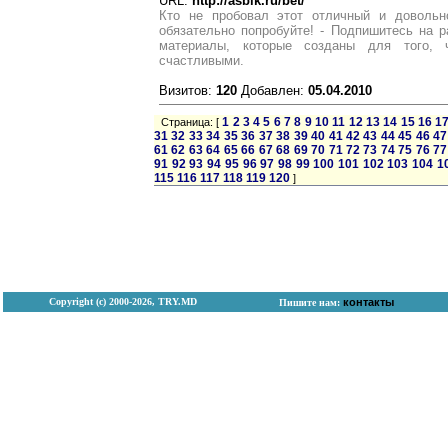
URL:
http://asbik.ru/bet/
Кто не пробовал этот отличный и довольн
обязательно попробуйте! - Подпишитесь на 
материалы, которые созданы для того,
счастливыми.
Визитов:
120
Добавлен:
05.04.2010
1
2
3
4
5
6
7
8
9
10
11
12
13
14
15
16
1
Страница: [
31
32
33
34
35
36
37
38
39
40
41
42
43
44
45
46
47
61
62
63
64
65
66
67
68
69
70
71
72
73
74
75
76
77
91
92
93
94
95
96
97
98
99
100
101
102
103
104
1
115
116
117
118
119
120
]
Copyright (с) 2000-2026, TRY.MD
контакты
Пишите нам: