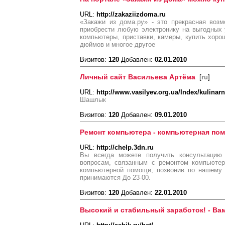
URL:
http://zakaziizdoma.ru
«Закажи из дома.ру» - это прекрасная воз
приобрести любую электронику на выгодных 
компьютеры, приставки, камеры, купить хоро
дюймов и многое другое
Визитов:
120
Добавлен:
02.01.2010
Личный сайт Васильева Артёма
[
ru
]
URL:
http://www.vasilyev.org.ua/Index/kulinarn
Шашлык
Визитов:
120
Добавлен:
09.01.2010
Ремонт компьютера - компьютерная по
URL:
http://chelp.3dn.ru
Вы всегда можете получить консультацию
вопросам, связанным с ремонтом компьютер
компьютерной помощи, позвонив по нашему 
принимаются До 23-00.
Визитов:
120
Добавлен:
22.01.2010
Высокий и стабильный заработок! - Вам