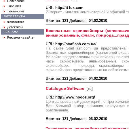
Психология
Твоё имя
URL:
http://it-lux.com
Технологии
Интернет - магазин компьютерной и офисной т
Визитов:
121
Добавлен:
04.02.2010
Фантастика
Детективы
Бесплатные скринсейверы (screensave
анимированные, флаги, природа...праз
Реклама на сайте
URL:
http://starflash.com.ua/
На сайте StarFlash.com ua представлена 
бесплатных скринсейверов (хранителей экрана
На сайте представленны скринсейверы по сле
часы, скринсейверы анимированные, ск
скринсейверы - природа, скринсейверы
скринсейверов представленных на сайте возмо
Визитов:
121
Добавлен:
04.02.2010
Catalogue Software
[
ru
]
URL:
http://www.noooz.org/
Централизованный директорий по Программно
Ваш большой выбор внимания наилучшие и
обеспечение.
Визитов:
121
Добавлен:
06.02.2010
Техносервис, новосибирский сервисны