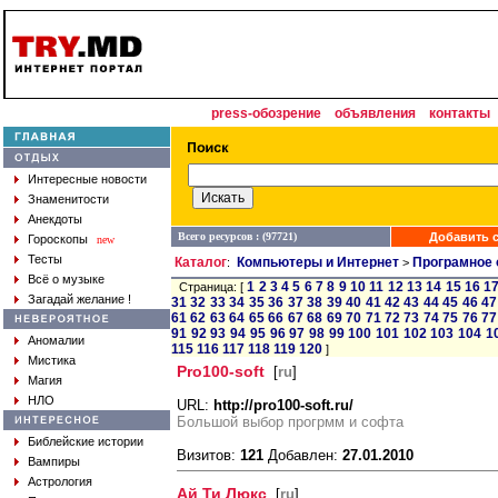
press-обозрение
объявления
контакты
Интересные новости
Знаменитости
Анекдоты
Всего ресурсов : (97721)
Добавить с
Гороскопы
new
Тесты
Каталог
Компьютеры и Интернет
Програмное 
:
>
Всё о музыке
1
2
3
4
5
6
7
8
9
10
11
12
13
14
15
16
1
Страница: [
Загадай желание !
31
32
33
34
35
36
37
38
39
40
41
42
43
44
45
46
47
61
62
63
64
65
66
67
68
69
70
71
72
73
74
75
76
77
91
92
93
94
95
96
97
98
99
100
101
102
103
104
1
Аномалии
115
116
117
118
119
120
]
Мистика
Pro100-soft
[
ru
]
Магия
НЛО
URL:
http://pro100-soft.ru/
Большой выбор прогрмм и софта
Библейские истории
Визитов:
121
Добавлен:
27.01.2010
Вампиры
Астрология
Ай Ти Люкс
[
ru
]