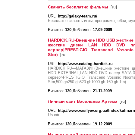
Скачать бесплатно фильмы
[
ru
]
URL:
http://galaxy-team.ru/
Бесплатно скачать игры, программы, обои, му
Визитов:
120
Добавлен:
17.09.2009
HARDICK.RU-Внешние HDD USB жесткие д
жесткие диски LAN HDD DVD плее
сервер|PRESTIGIO Transcend Vosonic
Stor)
[
ru
]
URL:
http://www.catalog.hardick.ru
HARDICK.RU—МАГАЗИН(Внешние жесткие д
HDD EXTERNAL,LAN HDD DVD плеер SATA 3.5
сервер>PRESTIGIO Transcend Vosonic Noontec 
Stor,500 gb250 gb320 gb1000 gb 160 gb 1tb)
Визитов:
120
Добавлен:
21.11.2009
Личный сайт Васильева Артёма
[
ru
]
URL:
http://www.vasilyev.org.ua/Index/kulinarn
Ubuntu
Визитов:
120
Добавлен:
19.12.2009
На портале «Закажи из дома» можно ку