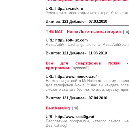
URL:
http://srv.nsk.ru
Услуги системного администратора. Установка
Визитов:
121
Добавлен:
07.03.2010
THE BAT - Home Льготные категории
[
ru
URL:
http://soft-lux.com
Avira AntiVir Exchange, включая Avira AntiSpam
Визитов:
121
Добавлен:
11.03.2010
Все для смартфонов Nokia -
программы
[
русский
]
URL:
http://www.menokia.ru/
На страницах сайта MeNokia.ru вашему вним
для телефонов Nokia. У нас вы найдете полез
сможете скачать бесплатно игры, музыку, про
Визитов:
121
Добавлен:
07.04.2010
BestKatalog
[
ru
]
URL:
http://www.katal0g.ru/
Бесплатные программы, каталог сайтов, н
BestKatalog!