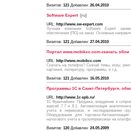
Визитов:
121
Добавлен:
26.04.2010
Software Expert
[
ru
]
URL:
http://www.sw-expert.com
Лучшая компания Software Expert заним
обеспечения (ПО) на заказ. Основные направл
Визитов:
121
Добавлен:
27.04.2010
Портал www.mobikcc.com-скачать обои
URL:
http://www.mobikcc.com
Скачать на телефон? Скачай темы, игры, ринг
картинки, литературу, программы, и т.д.
Визитов:
121
Добавлен:
16.05.2010
Программы 1С в Санкт-Петербурге, обн
URL:
http://www.1c-spb.ru/
1С:Франчайзинг. Продажа, внедрение и сопр
версий 7.7 и 8.1. Автоматизация аналитическ
учета в перевозках и экспедировании гру
Оборудование для торговли.Автоматизация 
налогового учета в грузоперевозках на платф
Визитов:
120
Добавлен:
24.05.2009