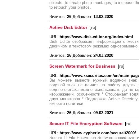
objects, to create photo montages, to increase t
to retouch your photos.
Визитов:
26
Добавлен:
13.02.2020
Active Disk Editor
[
ru
]
URL:
https://www.disk-editor.org/index.html
Disk Editor отображает информацию o жестк
двоичном и текстовом режимах одновременно.
Визитов:
26
Добавлен:
24.03.2020
Screen Watermark for Business
[
ru
]
URL:
https://www.xsecuritas.com/en/main-page-
Вы можете вывести нужный водяной знак н
водяной знак не влияет на работу других 
водяного знака можно использовать до четы
изображений. особенности * Отображает водя
двух мониторов * Поддержка Active Directory
импорта политики
Визитов:
26
Добавлен:
09.02.2021
Secure IT File Encryption Software
[
ru
]
URL:
https://www.cypherix.com/secureit2000/
Secure IT File Encryption Software зашифруе