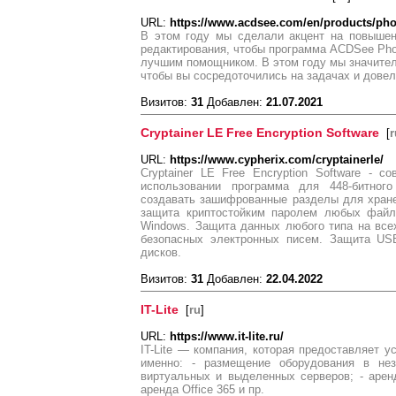
URL:
https://www.acdsee.com/en/products/phot
В этом году мы сделали акцент на повышен
редактирования, чтобы программа ACDSee Phot
лучшим помощником. В этом году мы значите
чтобы вы сосредоточились на задачах и довел
Визитов:
31
Добавлен:
21.07.2021
Cryptainer LE Free Encryption Software
[
r
URL:
https://www.cypherix.com/cryptainerle/
Cryptainer LE Free Encryption Software - 
использовании программа для 448-битного
создавать зашифрованные разделы для хран
защита криптостойким паролем любых фай
Windows. Защита данных любого типа на все
безопасных электронных писем. Защита USB
дисков.
Визитов:
31
Добавлен:
22.04.2022
IT-Lite
[
ru
]
URL:
https://www.it-lite.ru/
IT-Lite — компания, которая предоставляет ус
именно: - размещение оборудования в нез
виртуальных и выделенных серверов; - арен
аренда Office 365 и пр.