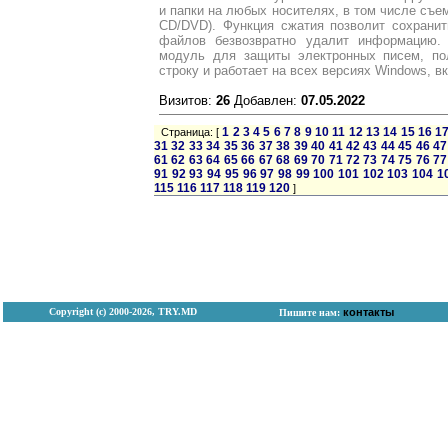
и папки на любых носителях, в том числе съемн
CD/DVD). Функция сжатия позволит сохранит
файлов безвозвратно удалит информацию. 
модуль для защиты электронных писем, по
строку и работает на всех версиях Windows, в
Визитов:
26
Добавлен:
07.05.2022
1
2
3
4
5
6
7
8
9
10
11
12
13
14
15
16
1
Страница: [
31
32
33
34
35
36
37
38
39
40
41
42
43
44
45
46
47
61
62
63
64
65
66
67
68
69
70
71
72
73
74
75
76
77
91
92
93
94
95
96
97
98
99
100
101
102
103
104
1
115
116
117
118
119
120
]
Copyright (с) 2000-2026, TRY.MD
контакты
Пишите нам: