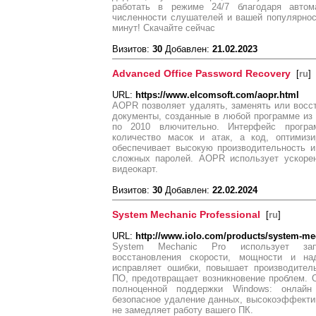
работать в режиме 24/7 благодаря автом
численности слушателей и вашей популярнос
минут! Скачайте сейчас
Визитов:
30
Добавлен:
21.02.2023
Advanced Office Password Recovery
[
ru
]
URL:
https://www.elcomsoft.com/aopr.html
AOPR позволяет удалять, заменять или вос
документы, созданные в любой программе из па
по 2010 влючительно. Интерфейс програ
количество масок и атак, а код, оптимиз
обеспечивает высокую производительность 
сложных паролей. AOPR использует ускоре
видеокарт.
Визитов:
30
Добавлен:
22.02.2024
System Mechanic Professional
[
ru
]
URL:
http://www.iolo.com/products/system-me
System Mechanic Pro использует зап
восстановления скорости, мощности и н
исправляет ошибки, повышает производител
ПО, предотвращает возникновение проблем. 
полноценной поддержки Windows: онлайн
безопасное удаление данных, высокоэффекти
не замедляет работу вашего ПК.