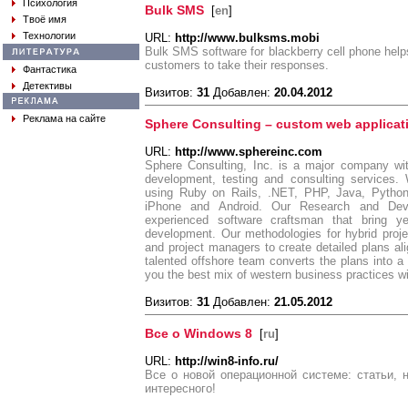
Психология
Bulk SMS
[
en
]
Твоё имя
Технологии
URL:
http://www.bulksms.mobi
Bulk SMS software for blackberry cell phone help
customers to take their responses.
Фантастика
Детективы
Визитов:
31
Добавлен:
20.04.2012
Реклама на сайте
Sphere Consulting – custom web applica
URL:
http://www.sphereinc.com
Sphere Consulting, Inc. is a major company wi
development, testing and consulting services
using Ruby on Rails, .NET, PHP, Java, Python.
iPhone and Android. Our Research and Deve
experienced software craftsman that bring ye
development. Our methodologies for hybrid proje
and project managers to create detailed plans al
talented offshore team converts the plans into a
you the best mix of western business practices wit
Визитов:
31
Добавлен:
21.05.2012
Все о Windows 8
[
ru
]
URL:
http://win8-info.ru/
Все о новой операционной системе: статьи, 
интересного!