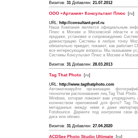
Визитов:
31
Добавлен:
21.07.2012
ООО «Артания» Консультант Плюс
[
ru
]
URL:
http://consultant-prof.ru
Наша Компания является официальным инфо
Плюс в Москве и Московской области и ок
продаже, установке и сопровождению Систем
демонстрацию Системы в любую точку Моск
обязательно приедет, покажет, как работает 
все интересующие вопросы. Мы оказываем ус
Системы Консультант Плюс в Москве и Москов
Визитов:
31
Добавлен:
28.03.2013
Tag That Photo
[
ru
]
URL:
http://www.tagthatphoto.com
Автоматизируйте организацию фотограф
технологии распознавания лиц Tag That Photo.
Windows, которая поможет вам упорядочить
количеством приложений для фото? Tag Tha
метаданных между ними и даже импортир
Fotobounce. Держите под контролем свои ф
диск или облако.
Визитов:
31
Добавлен:
27.04.2020
ACDSee Photo Studio Ultimate
[
ru
]