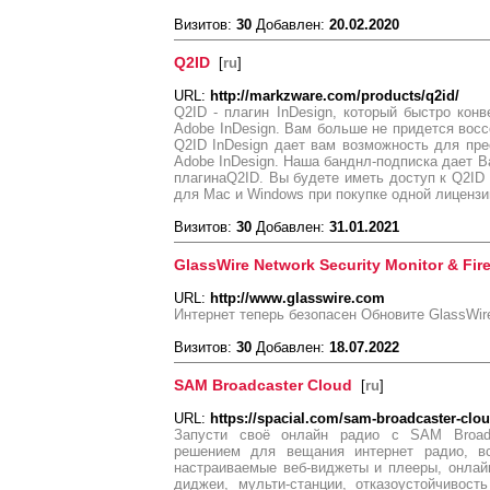
Визитов:
30
Добавлен:
20.02.2020
Q2ID
[
ru
]
URL:
http://markzware.com/products/q2id/
Q2ID - плагин InDesign, который быстро кон
Adobe InDesign. Вам больше не придется восс
Q2ID InDesign дает вам возможность для пр
Adobe InDesign. Наша банднл-подписка дает В
плагинаQ2ID. Вы будете иметь доступ к Q2ID 
для Mac и Windows при покупке одной лицензи
Визитов:
30
Добавлен:
31.01.2021
GlassWire Network Security Monitor & Fire
URL:
http://www.glasswire.com
Интернет теперь безопасен Обновите GlassWi
Визитов:
30
Добавлен:
18.07.2022
SAM Broadcaster Cloud
[
ru
]
URL:
https://spacial.com/sam-broadcaster-clou
Запусти своё онлайн радио с SAM Broad
решением для вещания интернет радио, вс
настраиваемые веб-виджеты и плееры, онлай
диджеи, мульти-станции, отказоустойчивос