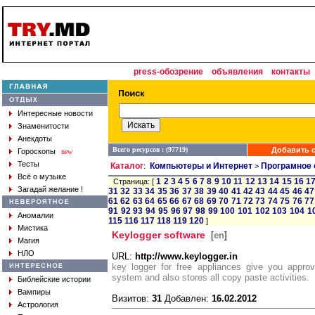
press-обозрение
объявления
контакты
Интересные новости
Знаменитости
Анекдоты
Всего ресурсов : (97719)
Добавить с
Гороскопы
new
Тесты
Каталог
Компьютеры и Интернет
Програмное 
:
>
Всё о музыке
1
2
3
4
5
6
7
8
9
10
11
12
13
14
15
16
1
Страница: [
Загадай желание !
31
32
33
34
35
36
37
38
39
40
41
42
43
44
45
46
47
61
62
63
64
65
66
67
68
69
70
71
72
73
74
75
76
77
91
92
93
94
95
96
97
98
99
100
101
102
103
104
1
Аномалии
115
116
117
118
119
120
]
Мистика
Keylogger software
[
en
]
Магия
НЛО
URL:
http://www.keylogger.in
key logger for free appliances give you approva
system and also stores all copy paste activities.
Библейские истории
Вампиры
Визитов:
31
Добавлен:
16.02.2012
Астрология