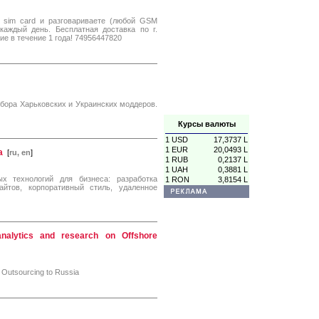
ю sim card и разговариваете (любой GSM
каждый день. Бесплатная доставка по г.
ие в течение 1 года! 74956447820
бора Харьковских и Украинских моддеров.
Курсы валюты
1 USD
17,3737 L
1 EUR
20,0493 L
а
[
ru, en
]
1 RUB
0,2137 L
1 UAH
0,3881 L
х технологий для бизнеса: разработка
1 RON
3,8154 L
айтов, корпоративный стиль, удаленное
 analytics and research on Offshore
e Outsourcing to Russia