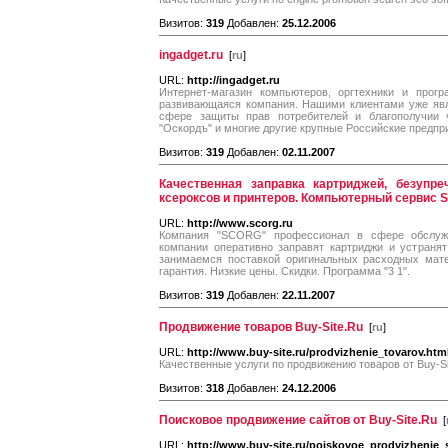
Визитов:
319
Добавлен:
25.12.2006
ingadget.ru
[
ru
]
URL:
http://ingadget.ru
Интернет-магазин компьютеров, оргтехники и прогр
развивающаяся компания. Нашими клиентами уже явл
сфере защиты прав потребителей и благополучии ч
"Оскордъ" и многие другие крупные Российские предпр
Визитов:
319
Добавлен:
02.11.2007
Качественная заправка картриджей, безупр
ксероксов и принтеров. Компьютерный сервис
URL:
http://www.scorg.ru
Компания "SCORG" профессионал в сфере обслужи
компании оперативно заправят картриджи и устранят
занимаемся поставкой оригинальных расходных мате
гарантия. Низкие цены. Скидки. Программа "3 1".
Визитов:
319
Добавлен:
22.11.2007
Продвижение товаров Buy-Site.Ru
[
ru
]
URL:
http://www.buy-site.ru/prodvizhenie_tovarov.htm
Качественные услуги по продвижению товаров от Buy-Si
Визитов:
318
Добавлен:
24.12.2006
Поисковое продвижение сайтов от Buy-Site.Ru
[
URL:
http://www.buy-site.ru/poiskovoe_prodvizhenie_s