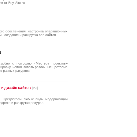
 от Buy-Site.ru
ого обеспечения, настройка операционных
 , создание и раскрутка веб сайтов
]
 удобно с помощью «Мастера проектов»
ировку, использовать различные цветовые
 с разных ракурсов
а и дизайн сайтов
[
ru
]
sh. Предлагаем любые виды модернизации
держке и раскрутке ресурса