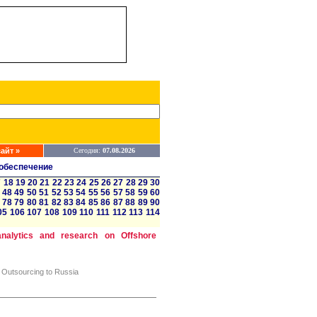
айт »
Сегодня:
07.08.2026
обеспечение
7
18
19
20
21
22
23
24
25
26
27
28
29
30
48
49
50
51
52
53
54
55
56
57
58
59
60
78
79
80
81
82
83
84
85
86
87
88
89
90
05
106
107
108
109
110
111
112
113
114
 analytics and research on Offshore
e Outsourcing to Russia