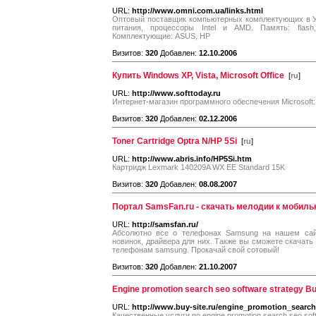
URL:
http://www.omni.com.ua/links.html
Оптовый поставщик компьютерных комплектующих в Ук
питания, процессоры Intel и AMD. Память: flas
Комплектующие: ASUS, HP
Визитов:
320
Добавлен:
12.10.2006
Купить Windows XP, Vista, Microsoft Office
[
ru
]
URL:
http://www.softtoday.ru
Интернет-магазин программного обеспечения Microsoft: W
Визитов:
320
Добавлен:
02.12.2006
Toner Cartridge Optra N/HP 5Si
[
ru
]
URL:
http://www.abris.info/HP5Si.htm
Картридж Lexmark 140209A WX EE Standard 15K
Визитов:
320
Добавлен:
08.08.2007
Портал SamsFan.ru - скачать мелодии к мобил
URL:
http://samsfan.ru/
Абсолютно все о телефонах Samsung на нашем сайт
новинок, драйвера для них. Также вы сможете скачать
телефонам samsung. Прокачай свой сотовый!
Визитов:
320
Добавлен:
21.10.2007
Engine promotion search seo software strategy Bu
URL:
http://www.buy-site.ru/engine_promotion_search
Качественные услуги по engine promotion search seo softw