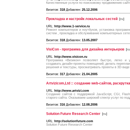
Качественные услуги по поисковому продвижению сайтов
Визитов:
318
Добавлен:
25.12.2006
Прокладка и настройк локальных сестей
[
ru
]
URL:
http://www.1-service.ru
Ремонт компьютеров и ноутбуков, установка програмн
систем , прокладка и обслуживание компьютерных сетей
Визитов:
318
Добавлен:
13.05.2007
VisiCon - программа для дизайна интерьеров
[
ru
URL:
http://www.visicon.ru
Программа «Визикон» позволяет быстро, легко и
создавать дизайн-проекты помещений, делать переплан
решения и текстуры, просматривать проекты в 3D-виде
Визитов:
317
Добавлен:
21.04.2005
Artvizicom,Ltd :: создание web-сайтов, раскрутк
URL:
http://www.artvizi.com
Создание сайтов с поддержкой JavaScript, CGI, Fla
старого сайта. Оказываем широкий спектр услуг по под
Визитов:
316
Добавлен:
12.08.2006
Solution Future Research Center
[
ru
]
URL:
http://solutionfuture.com
Solution Future Research Center