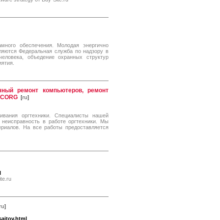
амного обеспечения. Молодая энергично
яются Федеральная служба по надзору в
еловека, объедение охранных структур
иятия.
ечный ремонт компьютеров, ремонт
 SCORG
[
ru
]
вания оргтехники. Специалисты нашей
 неисправность в работе оргтехники. Мы
риалов. На все работы предоставляется
l
te.ru
ru
]
ajtov.html