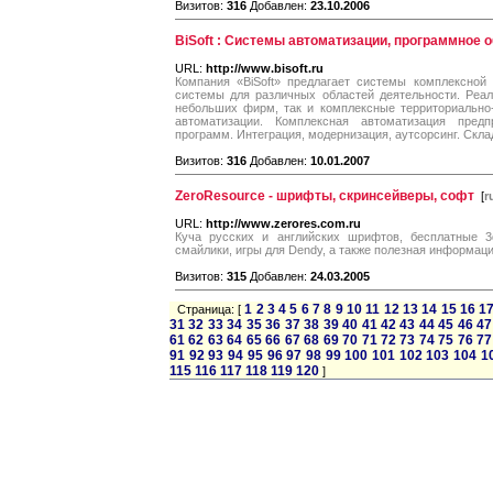
Визитов:
316
Добавлен:
23.10.2006
BiSoft : Системы автоматизации, программное 
URL:
http://www.bisoft.ru
Компания «BiSoft» предлагает системы комплексной
системы для различных областей деятельности. Реал
небольших фирм, так и комплексные территориально
автоматизации. Комплексная автоматизация предпр
программ. Интеграция, модернизация, аутсорсинг. Скл
Визитов:
316
Добавлен:
10.01.2007
ZeroResource - шрифты, скринсейверы, софт
[
r
URL:
http://www.zerores.com.ru
Куча русских и английских шрифтов, бесплатные 3d
смайлики, игры для Dendy, а также полезная информаци
Визитов:
315
Добавлен:
24.03.2005
1
2
3
4
5
6
7
8
9
10
11
12
13
14
15
16
1
Страница: [
31
32
33
34
35
36
37
38
39
40
41
42
43
44
45
46
47
61
62
63
64
65
66
67
68
69
70
71
72
73
74
75
76
77
91
92
93
94
95
96
97
98
99
100
101
102
103
104
1
115
116
117
118
119
120
]