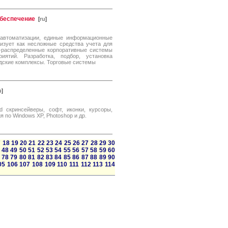
обеспечение
[
ru
]
 автоматизации, единые информационные
изует как несложные средства учета для
-распределенные корпоративные системы
иятий. Разработка, подбор, установка
адские комплексы. Торговые системы
u
]
 скринсейверы, софт, иконки, курсоры,
я по Windows XP, Photoshop и др.
7
18
19
20
21
22
23
24
25
26
27
28
29
30
48
49
50
51
52
53
54
55
56
57
58
59
60
78
79
80
81
82
83
84
85
86
87
88
89
90
05
106
107
108
109
110
111
112
113
114