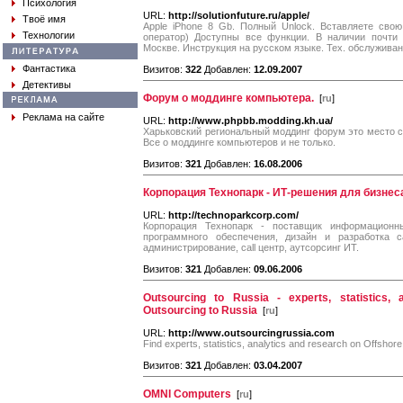
Психология
URL:
http://solutionfuture.ru/apple/
Твоё имя
Apple iPhone 8 Gb. Полный Unlock. Вставляете сво
Технологии
оператор) Доступны все функции. В наличии почти 
Москве. Инструкция на русском языке. Тех. обслуживан
Фантастика
Визитов:
322
Добавлен:
12.09.2007
Детективы
Форум о моддинге компьютера.
[
ru
]
Реклама на сайте
URL:
http://www.phpbb.modding.kh.ua/
Харьковский региональный моддинг форум это место с
Все о моддинге компьютеров и не только.
Визитов:
321
Добавлен:
16.08.2006
Корпорация Технопарк - ИТ-решения для бизнес
URL:
http://technoparkcorp.com/
Корпорация Технопарк - поставщик информационны
программного обеспечения, дизайн и разработка с
администрирование, call центр, аутсорсинг ИТ.
Визитов:
321
Добавлен:
09.06.2006
Outsourcing to Russia - experts, statistics,
Outsourcing to Russia
[
ru
]
URL:
http://www.outsourcingrussia.com
Find experts, statistics, analytics and research on Offshor
Визитов:
321
Добавлен:
03.04.2007
OMNI Computers
[
ru
]