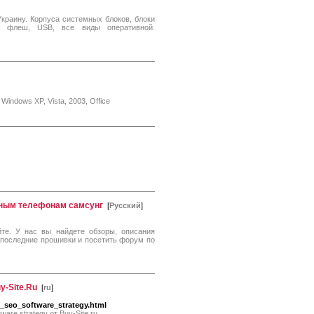
раину. Корпуса системных блоков, блоки
h, флеш, USB, все виды оперативной.
indows XP, Vista, 2003, Office
ьным телефонам самсунг
[
Русский
]
е. У нас вы найдете обзоры, описания
 последние прошивки и посетить форум по
y-Site.Ru
[
ru
]
_seo_software_strategy.html
are strategy от Buy-Site.ru