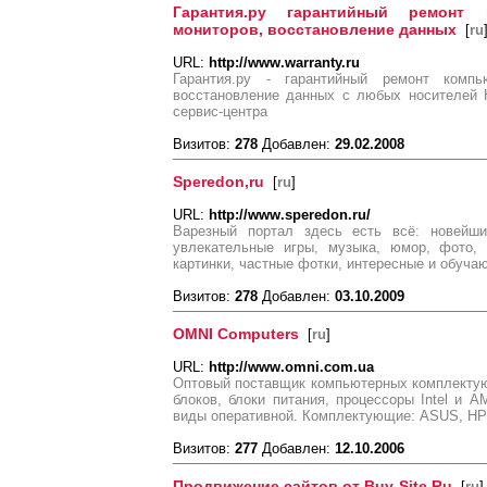
Гарантия.ру гарантийный ремонт 
мониторов, восстановление данных
[
ru
URL:
http://www.warranty.ru
Гарантия.ру - гарантийный ремонт компь
восстановление данных с любых носителей H
сервис-центра
Визитов:
278
Добавлен:
29.02.2008
Speredon,ru
[
ru
]
URL:
http://www.speredon.ru/
Варезный портал здесь есть всё: новейш
увлекательные игры, музыка, юмор, фото, 
картинки, частные фотки, интересные и обуча
Визитов:
278
Добавлен:
03.10.2009
OMNI Computers
[
ru
]
URL:
http://www.omni.com.ua
Оптовый поставщик компьютерных комплектую
блоков, блоки питания, процессоры Intel и A
виды оперативной. Комплектующие: ASUS, HP
Визитов:
277
Добавлен:
12.10.2006
Продвижение сайтов от Buy-Site.Ru
[
ru
]