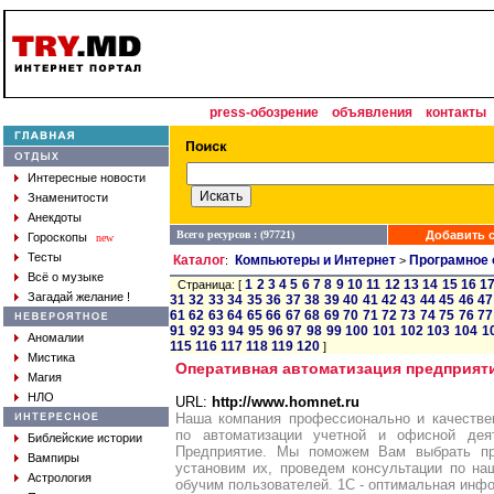
press-обозрение
объявления
контакты
Интересные новости
Знаменитости
Анекдоты
Всего ресурсов : (97721)
Добавить с
Гороскопы
new
Тесты
Каталог
Компьютеры и Интернет
Програмное 
:
>
Всё о музыке
1
2
3
4
5
6
7
8
9
10
11
12
13
14
15
16
1
Страница: [
Загадай желание !
31
32
33
34
35
36
37
38
39
40
41
42
43
44
45
46
47
61
62
63
64
65
66
67
68
69
70
71
72
73
74
75
76
77
91
92
93
94
95
96
97
98
99
100
101
102
103
104
1
Аномалии
115
116
117
118
119
120
]
Мистика
Оперативная автоматизация предприят
Магия
НЛО
URL:
http://www.homnet.ru
Наша компания профессионально и качестве
по автоматизации учетной и офисной дея
Библейские истории
Предприятие. Мы поможем Вам выбрать пр
Вампиры
установим их, проведем консультации по н
Астрология
обучим пользователей. 1С - оптимальная инф