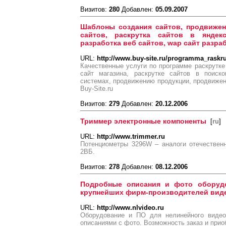
Визитов:
280
Добавлен:
05.09.2007
Шаблоны создания сайтов, продвижен
сайтов, раскрутка сайтов в яндек
разработка веб сайтов, wap сайт разраб
URL:
http://www.buy-site.ru/programma_raskru
Качественные услуги по программе раскрутк
сайт магазина, раскрутке сайтов в поиск
системах, продвижению продукции, продвижен
Buy-Site.ru
Визитов:
279
Добавлен:
20.12.2006
Триммер электронные компоненты
[
ru
]
URL:
http://www.trimmer.ru
Потенциометры 3296W – аналоги отечествен
2ВБ.
Визитов:
278
Добавлен:
08.12.2006
Подробные описания и фото оборуд
крупнейших фирм-производителей вид
URL:
http://www.nlvideo.ru
Оборудование и ПО для нелинейного видео
описаниями с фото. Возможность заказ и прио