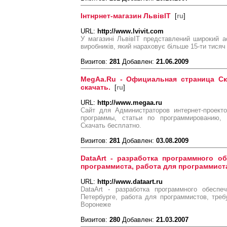
Інтнрнет-магазин ЛьвівІТ
[
ru
]
URL:
http://www.lvivit.com
У магазині ЛьвівІТ представлений широкий ас
виробників, який нараховує більше 15-ти тися
Визитов:
281
Добавлен:
21.06.2009
MegAa.Ru - Официальная страница Ск
скачать.
[
ru
]
URL:
http://www.megaa.ru
Сайт для Администраторов интернет-проект
программы, статьи по программированию, 
Скачать бесплатно.
Визитов:
281
Добавлен:
03.08.2009
DataArt - разработка программного об
программиста, работа для программиста
URL:
http://www.dataart.ru
DataArt - разработка программного обеспе
Петербурге, работа для программистов, тре
Воронеже
Визитов:
280
Добавлен:
21.03.2007