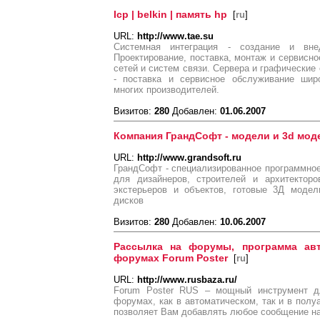
Icp | belkin | память hp
[
ru
]
URL:
http://www.tae.su
Системная интеграция - создание и вне
Проектирование, поставка, монтаж и сервисно
сетей и систем связи. Сервера и графические
- поставка и сервисное обслуживание шир
многих производителей.
Визитов:
280
Добавлен:
01.06.2007
Компания ГрандСофт - модели и 3d мо
URL:
http://www.grandsoft.ru
ГрандСофт - специализированное программное
для дизайнеров, строителей и архитекторо
экстерьеров и объектов, готовые 3Д модел
дисков
Визитов:
280
Добавлен:
10.06.2007
Рассылка на форумы, программа авт
форумах Forum Poster
[
ru
]
URL:
http://www.rusbaza.ru/
Forum Poster RUS – мощный инструмент дл
форумах, как в автоматическом, так и в пол
позволяет Вам добавлять любое сообщение н