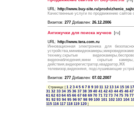
URL:
http://www.buy-site.ru/prodvizhenie_sajt
Качественные услуги по продвижению сайтов от
Визитов:
277
Добавлен:
26.12.2006
Антижучки для поиска жучков
[
ru
]
URL:
http://www.tera.com.ru
Инновационная электроника для безопасно
устройства,минивидеокамеры,микровиде
технику,скрытые видеокамеры,беспро
видеонаблюдения,мини скрытые камеры,
действия,видеорегистратор,квадратор
телевизор,видеоняня, подслушивающие устройс
Визитов:
277
Добавлен:
07.02.2007
1
2
3
4
5
6
7
8
9
10
11
12
13
14
15
16
1
Страница: [
31
32
33
34
35
36
37
38
39
40
41
42
43
44
45
46
47
61
62
63
64
65
66
67
68
69
70
71
72
73
74
75
76
77
91
92
93
94
95
96
97
98
99
100
101
102
103
104
1
115
116
117
118
119
120
]