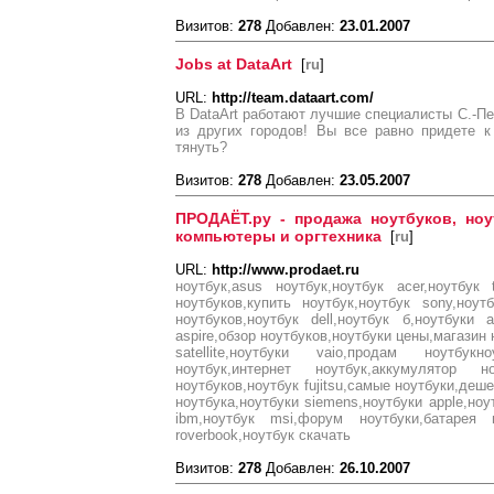
Визитов:
278
Добавлен:
23.01.2007
Jobs at DataArt
[
ru
]
URL:
http://team.dataart.com/
В DataArt работают лучшие специалисты С.-Пе
из других городов! Вы все равно придете к
тянуть?
Визитов:
278
Добавлен:
23.05.2007
ПРОДАЁТ.ру - продажа ноутбуков, но
компьютеры и оргтехника
[
ru
]
URL:
http://www.prodaet.ru
ноутбук,asus ноутбук,ноутбук acer,ноутбук 
ноутбуков,купить ноутбук,ноутбук sony,ноу
ноутбуков,ноутбук dell,ноутбук б,ноутбуки a
aspire,обзор ноутбуков,ноутбуки цены,магазин
satellite,ноутбуки vaio,продам ноутбукно
ноутбук,интернет ноутбук,аккумулятор н
ноутбуков,ноутбук fujitsu,самые ноутбуки,деш
ноутбука,ноутбуки siemens,ноутбуки apple,ноу
ibm,ноутбук msi,форум ноутбуки,батарея н
roverbook,ноутбук скачать
Визитов:
278
Добавлен:
26.10.2007