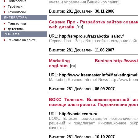
Психология
учета и управления Вашей компании!
Твоё имя
Визитов:
281
Добавлен:
30.11.2006
Технологии
Сервис Про - Разработка сайтов созда
Фантастика
web дизайн
[
ru
]
Детективы
URL:
http://srvpro.ru/razrabotka_saitov/
Реклама на сайте
Сервис Про - Разработка сайтов создание сайт
Визитов:
281
Добавлен:
11.06.2007
Marketing Busines.http://www.freem
engl.htm
[
ru
]
URL:
http://www.freemaster.info/Marketing/ma
Marketing Busines Internet News http://www.free
Визитов:
281
Добавлен:
06.09.2007
ВОКС Телеком. Высокоскоростной ин
помощи электросети. Подключение дост
URL:
http://voxtelecom.ru
ВОКС Телеком предоставляет неограниченны
решений и предлагает инновационное обор
качества
Визитов:
281
Добавлен:
10.10.2007