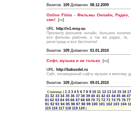
Визитов:
109
Добавлен:
08.12.2009
Online Films - Фильмы Онлайн, Радио,
смс!
[
ru
]
URL:
http://n1.moy.su
Просмотр фильмов онлайн, большое количес
все фильмы рабочие, а так же радио, тв, 
регистраци и все бесплатно!
Визитов:
109
Добавлен:
01.01.2010
Софт, музыка и не только
[
ru
]
URL:
http://baksodel.ru
Сайт, посвященный софту музыке и многому д
Визитов:
109
Добавлен:
09.01.2010
1
2
3
4
5
6
7
8
9
10
11
12
13
14
15
16
1
Страница: [
31
32
33
34
35
36
37
38
39
40
41
42
43
44
45
46
47
61
62
63
64
65
66
67
68
69
70
71
72
73
74
75
76
77
91
92
93
94
95
96
97
98
99
100
101
102
103
104
1
115
116
117
118
119
120
]