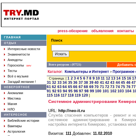
press-обозрение
объявления
контакты
Интересные новости
Знаменитости
Анекдоты
Всего ресурсов : (97721)
Добавить с
Гороскопы
new
Тесты
Каталог
Компьютеры и Интернет
Програмное 
:
>
Всё о музыке
1
2
3
4
5
6
7
8
9
10
11
12
13
14
15
16
1
Страница: [
Загадай желание !
31
32
33
34
35
36
37
38
39
40
41
42
43
44
45
46
47
61
62
63
64
65
66
67
68
69
70
71
72
73
74
75
76
77
91
92
93
94
95
96
97
98
99
100
101
102
103
104
1
Аномалии
115
116
117
118
119
120
]
Мистика
Системное администрирование Кемеро
Магия
НЛО
URL:
http://neo-it.ru
Служба спасения компьютеров - ремонт и н
системное администрирование в Кемеро
Библейские истории
настройка интернета Кемерово, установка win
Вампиры
Астрология
Визитов:
111
Добавлен:
11.02.2010