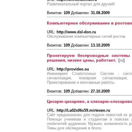
Развлекательный портал для друзей!
Визитов:
109
Добавлен:
31.08.2009
Компьютерное обслуживание в ростов
URL:
http://www.dsl-don.ru
Обслуживание компьютерных сетей ростов
Визитов:
109
Добавлен:
13.10.2009
Проектируем беспроводные системы
решения, низкие цены, работает.
[
ru
]
URL:
http://provideo.su
Инжиниринг Слаботочных Систем - сист
сигнализация, пожарная сигнализация
Проектирование и монтажные работы.
Визитов:
109
Добавлен:
27.10.2009
Цесарю-цесарево, а слесарю-слесарево.
URL:
http://La02s06s59.mirtesen.ru
Сайт предназначен для подачи новостей из 
Помощи ученикам и студентам в поисках 
любителей аудиокниг, Музыки, возможность р
Темы для обсяждения в блоге.