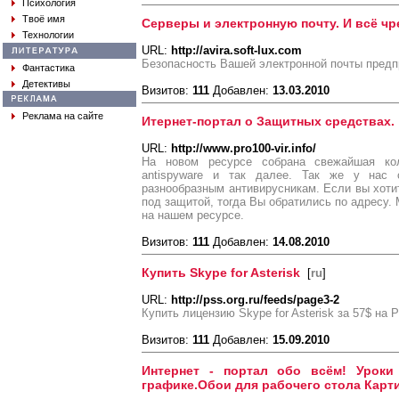
Психология
Твоё имя
Серверы и электронную почту. И всё ч
Технологии
URL:
http://avira.soft-lux.com
Безопасность Вашей электронной почты предп
Фантастика
Детективы
Визитов:
111
Добавлен:
13.03.2010
Реклама на сайте
Итернет-портал о Защитных средствах.
URL:
http://www.pro100-vir.info/
На новом ресурсе собрана свежайшая кол
antispyware и так далее. Так же у нас
разнообразным антивирусникам. Если вы хотит
под защитой, тогда Вы обратились по адресу.
на нашем ресурсе.
Визитов:
111
Добавлен:
14.08.2010
Купить Skype for Asterisk
[
ru
]
URL:
http://pss.org.ru/feeds/page3-2
Купить лицензию Skype for Asterisk за 57$ н
Визитов:
111
Добавлен:
15.09.2010
Интернет - портал обо всём! Уроки
графике.Обои для рабочего стола Карти