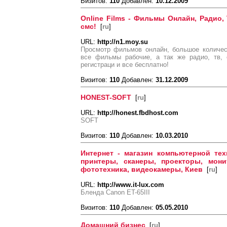
Визитов:
110
Добавлен:
10.12.2009
Online Films - Фильмы Онлайн, Радио,
смс!
[
ru
]
URL:
http://n1.moy.su
Просмотр фильмов онлайн, большое количес
все фильмы рабочие, а так же радио, тв, 
регистраци и все бесплатно!
Визитов:
110
Добавлен:
31.12.2009
HONEST-SOFT
[
ru
]
URL:
http://honest.fbdhost.com
SOFT
Визитов:
110
Добавлен:
10.03.2010
Интернет - магазин компьютерной тех
принтеры, сканеры, проекторы, мон
фототехника, видеокамеры, Киев
[
ru
]
URL:
http://www.it-lux.com
Бленда Canon ET-65III
Визитов:
110
Добавлен:
05.05.2010
Домашний бизнес
[
ru
]