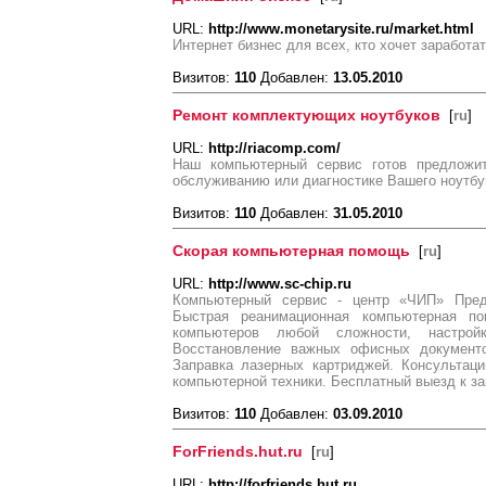
URL:
http://www.monetarysite.ru/market.html
Интернет бизнес для всех, кто хочет заработа
Визитов:
110
Добавлен:
13.05.2010
Ремонт комплектующих ноутбуков
[
ru
]
URL:
http://riacomp.com/
Наш компьютерный сервис готов предложит
обслуживанию или диагностике Вашего ноутбук
Визитов:
110
Добавлен:
31.05.2010
Скорая компьютерная помощь
[
ru
]
URL:
http://www.sc-chip.ru
Компьютерный сервис - центр «ЧИП» Предо
Быстрая реанимационная компьютерная п
компьютеров любой сложности, настрой
Восстановление важных офисных документо
Заправка лазерных картриджей. Консультац
компьютерной техники. Бесплатный выезд к за
Визитов:
110
Добавлен:
03.09.2010
ForFriends.hut.ru
[
ru
]
URL:
http://forfriends.hut.ru