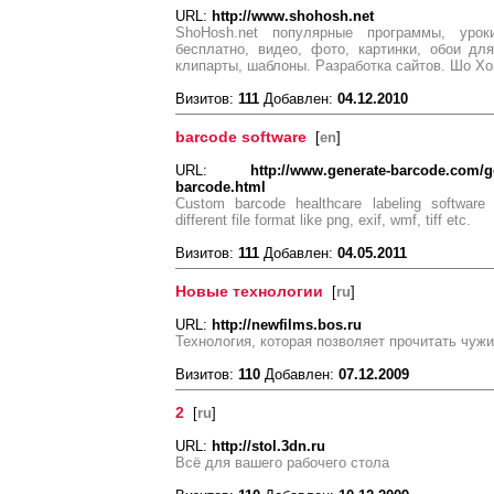
URL:
http://www.shohosh.net
ShoHosh.net популярные программы, уро
бесплатно, видео, фото, картинки, обои для
клипарты, шаблоны. Разработка сайтов. Шо Хо
Визитов:
111
Добавлен:
04.12.2010
barcode software
[
en
]
URL:
http://www.generate-barcode.com/ge
barcode.html
Custom barcode healthcare labeling software
different file format like png, exif, wmf, tiff etc.
Визитов:
111
Добавлен:
04.05.2011
Новые технологии
[
ru
]
URL:
http://newfilms.bos.ru
Технология, которая позволяет прочитать чужи
Визитов:
110
Добавлен:
07.12.2009
2
[
ru
]
URL:
http://stol.3dn.ru
Всё для вашего рабочего стола