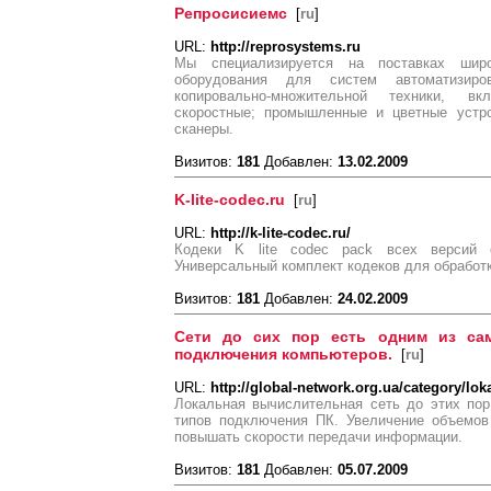
Репросисиемс
[
ru
]
URL:
http://reprosystems.ru
Мы специализируется на поставках широ
оборудования для систем автоматизиров
копировально-множительной техники, в
скоростные; промышленные и цветные устр
сканеры.
Визитов:
181
Добавлен:
13.02.2009
K-lite-codec.ru
[
ru
]
URL:
http://k-lite-codec.ru/
Кодеки K lite codec pack всех версий с
Универсальный комплект кодеков для обработк
Визитов:
181
Добавлен:
24.02.2009
Сети до сих пор есть одним из са
подключения компьютеров.
[
ru
]
URL:
http://global-network.org.ua/category/loka
Локальная вычислительная сеть до этих по
типов подключения ПК. Увеличение объемов
повышать скорости передачи информации.
Визитов:
181
Добавлен:
05.07.2009