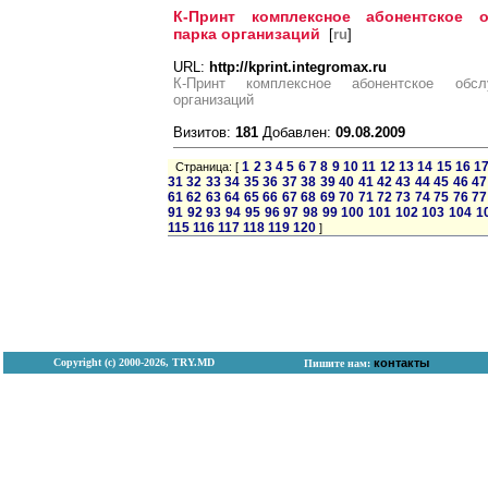
К-Принт комплексное абонентское 
парка организаций
[
ru
]
URL:
http://kprint.integromax.ru
К-Принт комплексное абонентское обсл
организаций
Визитов:
181
Добавлен:
09.08.2009
1
2
3
4
5
6
7
8
9
10
11
12
13
14
15
16
1
Страница: [
31
32
33
34
35
36
37
38
39
40
41
42
43
44
45
46
47
61
62
63
64
65
66
67
68
69
70
71
72
73
74
75
76
77
91
92
93
94
95
96
97
98
99
100
101
102
103
104
1
115
116
117
118
119
120
]
Copyright (с) 2000-2026, TRY.MD
контакты
Пишите нам: