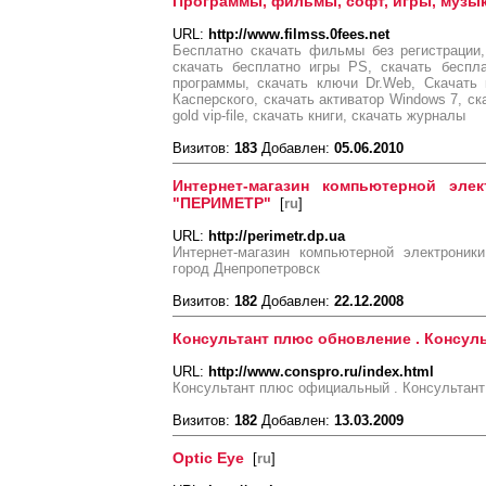
Программы, фильмы, софт, игры, музыка
URL:
http://www.filmss.0fees.net
Бесплатно скачать фильмы без регистрации
скачать бесплатно игры PS, скачать беспл
программы, скачать ключи Dr.Web, Скачать
Касперского, скачать активатор Windows 7, скач
gold vip-file, скачать книги, скачать журналы
Визитов:
183
Добавлен:
05.06.2010
Интернет-магазин компьютерной эле
"ПЕРИМЕТР"
[
ru
]
URL:
http://perimetr.dp.ua
Интернет-магазин компьютерной электрони
город Днепропетровск
Визитов:
182
Добавлен:
22.12.2008
Консультант плюс обновление . Консульт
URL:
http://www.conspro.ru/index.html
Консультант плюс официальный . Консультант 
Визитов:
182
Добавлен:
13.03.2009
Optic Eye
[
ru
]