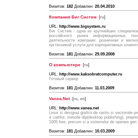
Визитов:
182
Добавлен:
20.04.2010
Компания Биг Систем
[
ru
]
URL:
http://www.bigsystem.ru
Биг Систем - одна из крупнейших специали
российского рынка информационных тех
деятельности компании: розничная и мелко
оргтехникой услуги для корпоративных клиент
Визитов:
181
Добавлен:
29.09.2008
О компьютере
[
ru
]
URL:
http://www.kaksobratcomputer.ru
Готовый сервер
Визитов:
181
Добавлен:
11.03.2009
Vanea.Net
[
ro, en
]
URL:
http://www.vanea.net
Linux si designul graficii de rastru si vectoriale 
a cartilor, metode dtp(desktop publishing), prepr
1005 free, precum si a sistemelor de operare gen
Визитов:
181
Добавлен:
10.03.2009