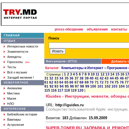
press-обозрение
объявления
контакты
Интересные новости
Знаменитости
Анекдоты
Всего ресурсов : (97721)
Добавить с
Гороскопы
new
Тесты
Каталог
Компьютеры и Интернет
Програмное 
:
>
Всё о музыке
1
2
3
4
5
6
7
8
9
10
11
12
13
14
15
16
1
Страница: [
Загадай желание !
31
32
33
34
35
36
37
38
39
40
41
42
43
44
45
46
47
61
62
63
64
65
66
67
68
69
70
71
72
73
74
75
76
77
91
92
93
94
95
96
97
98
99
100
101
102
103
104
1
Аномалии
115
116
117
118
119
120
]
Мистика
IGuides - Инструкции, новости, обзоры 
Магия
НЛО
URL:
http://iguides.ru
Сообщество пользователей Apple: инструкции, 
Библейские истории
Визитов:
183
Добавлен:
15.09.2009
Вампиры
Астрология
SUPER-TONER.RU ЗАПРАВКА И РЕМОН