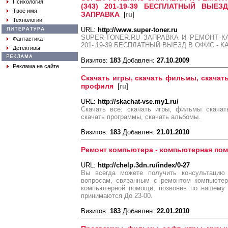
Психология
(343) 201-19-39 БЕСПЛАТНЫЙ ВЫЕ
Твоё имя
ЗАПРАВКА
[
ru
]
Технологии
URL:
http://www.super-toner.ru
SUPER-TONER.RU ЗАПРАВКА И РЕМОНТ КА
Фантастика
201- 19-39 БЕСПЛАТНЫЙ ВЫЕЗД В ОФИС - 
Детективы
Визитов:
183
Добавлен:
27.10.2009
Реклама на сайте
Скачать игры, скачать фильмы, скачат
профиля
[
ru
]
URL:
http://skachat-vse.my1.ru/
Скачать все: скачать игры, фильмы скачать
скачать программы, скачать альбомы.
Визитов:
183
Добавлен:
21.01.2010
Ремонт компьютера - компьютерная по
URL:
http://chelp.3dn.ru/index/0-27
Вы всегда можете получить консультацию
вопросам, связанным с ремонтом компьютер
компьютерной помощи, позвонив по нашему 
принимаются До 23-00.
Визитов:
183
Добавлен:
22.01.2010