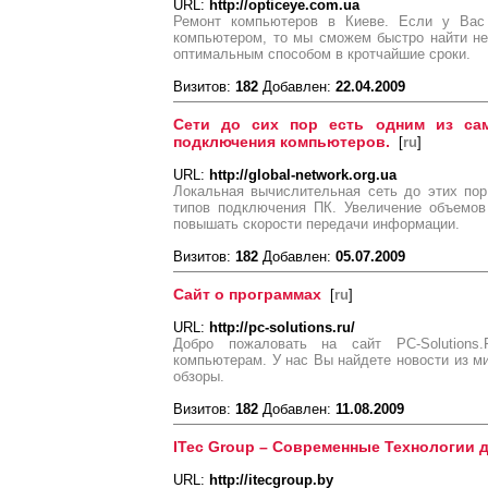
URL:
http://opticeye.com.ua
Ремонт компьютеров в Киеве. Если у Вас 
компьютером, то мы сможем быстро найти не
оптимальным способом в кротчайшие сроки.
Визитов:
182
Добавлен:
22.04.2009
Сети до сих пор есть одним из са
подключения компьютеров.
[
ru
]
URL:
http://global-network.org.ua
Локальная вычислительная сеть до этих по
типов подключения ПК. Увеличение объемов
повышать скорости передачи информации.
Визитов:
182
Добавлен:
05.07.2009
Сайт о программах
[
ru
]
URL:
http://pc-solutions.ru/
Добро пожаловать на сайт PC-Solutions
компьютерам. У нас Вы найдете новости из ми
обзоры.
Визитов:
182
Добавлен:
11.08.2009
ITec Group – Современные Технологии 
URL:
http://itecgroup.by