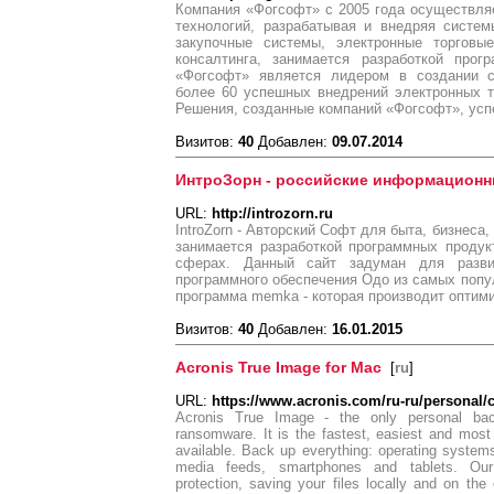
Компания «Фогсофт» с 2005 года осуществляе
технологий, разрабатывая и внедряя систем
закупочные системы, электронные торговы
консалтинга, занимается разработкой прог
«Фогсофт» является лидером в создании с
более 60 успешных внедрений электронных т
Решения, созданные компаний «Фогсофт», усп
Визитов:
40
Добавлен:
09.07.2014
ИнтроЗорн - российские информацион
URL:
http://introzorn.ru
IntroZorn - Авторский Софт для быта, бизнеса
занимается разработкой программных продук
сферах. Данный сайт задуман для развит
программного обеспечения Одо из самых попул
программа memka - которая производит оптим
Визитов:
40
Добавлен:
16.01.2015
Acronis True Image for Mac
[
ru
]
URL:
https://www.acronis.com/ru-ru/personal
Acronis True Image - the only personal bac
ransomware. It is the fastest, easiest and most
available. Back up everything: operating systems,
media feeds, smartphones and tablets. Our
protection, saving your files locally and on th