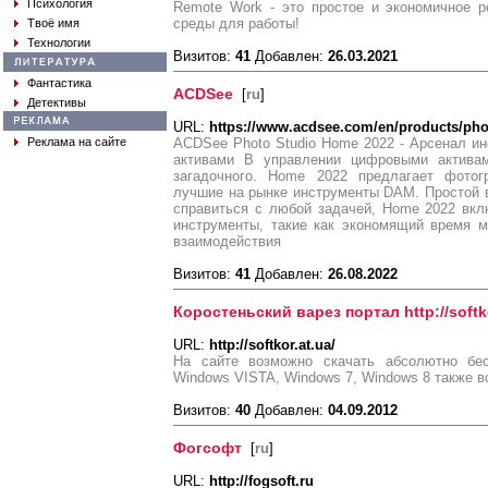
Психология
Remote Work - это простое и экономичное 
среды для работы!
Твоё имя
Технологии
Визитов:
41
Добавлен:
26.03.2021
Фантастика
ACDSee
[
ru
]
Детективы
URL:
https://www.acdsee.com/en/products/ph
Реклама на сайте
ACDSee Photo Studio Home 2022 - Арсенал и
активами В управлении цифровыми актива
загадочного. Home 2022 предлагает фотог
лучшие на рынке инструменты DAM. Простой 
справиться с любой задачей, Home 2022 вкл
инструменты, такие как экономящий время 
взаимодействия
Визитов:
41
Добавлен:
26.08.2022
Коростеньский варез портал http://softko
URL:
http://softkor.at.ua/
На сайте возможно скачать абсолютно бе
Windows VISTA, Windows 7, Windows 8 также в
Визитов:
40
Добавлен:
04.09.2012
Фогсофт
[
ru
]
URL:
http://fogsoft.ru