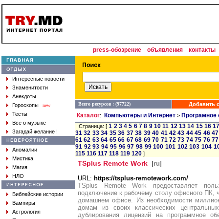
press-обозрение
объявления
контакты
Интересные новости
Знаменитости
Анекдоты
Всего ресурсов : (97722)
Добавить с
Гороскопы
new
Тесты
Каталог
Компьютеры и Интернет
Програмное 
:
>
Всё о музыке
1
2
3
4
5
6
7
8
9
10
11
12
13
14
15
16
1
Страница: [
Загадай желание !
31
32
33
34
35
36
37
38
39
40
41
42
43
44
45
46
47
61
62
63
64
65
66
67
68
69
70
71
72
73
74
75
76
77
91
92
93
94
95
96
97
98
99
100
101
102
103
104
1
Аномалии
115
116
117
118
119
120
]
Мистика
TSplus Remote Work
[
ru
]
Магия
НЛО
URL:
https://tsplus-remotework.com/
TSplus Remote Work предоставляет поль
подключение к рабочему столу офисного ПК, ч
Библейские истории
домашнем офисе. Из необходимости миллион
Вампиры
домам из своих классических центральных
Астрология
дублирования лицензий на программное об