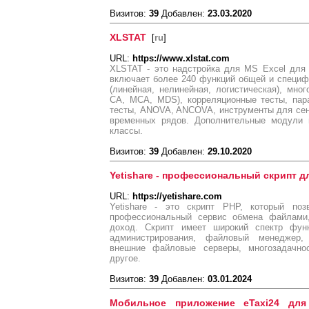
Визитов:
39
Добавлен:
23.03.2020
XLSTAT
[
ru
]
URL:
https://www.xlstat.com
XLSTAT - это надстройка для MS Excel для 
включает более 240 функций общей и специф
(линейная, нелинейная, логистическая), мн
CA, MCA, MDS), корреляционные тесты, пар
тесты, ANOVA, ANCOVA, инструменты для сен
временных рядов. Дополнительные модули 
классы.
Визитов:
39
Добавлен:
29.10.2020
Yetishare - профессиональный скрипт д
URL:
https://yetishare.com
Yetishare - это скрипт PHP, который поз
профессиональный сервис обмена файлами,
доход. Скрипт имеет широкий спектр фун
администрирования, файловый менеджер,
внешние файловые серверы, многозадачнос
другое.
Визитов:
39
Добавлен:
03.01.2024
Мобильное приложение eTaxi24 для