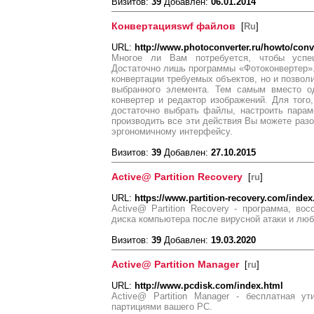
Визитов:
39
Добавлен:
06.01.2014
Конвертацияswf файлов
[
Ru
]
URL:
http://www.photoconverter.ru/howto/conv
Многое ли Вам потребуется, чтобы успе
Достаточно лишь программы «Фотоконвертер».
конвертации требуемых объектов, но и позвол
выбранного элемента. Тем самым вместо о
конвертер и редактор изображений. Для того
достаточно выбрать файлы, настроить парам
производить все эти действия Вы можете разо
эргономичному интерфейсу.
Визитов:
39
Добавлен:
27.10.2015
Active@ Partition Recovery
[
ru
]
URL:
https://www.partition-recovery.com/index
Active@ Partition Recovery - программа, в
диска компьютера после вирусной атаки и лю
Визитов:
39
Добавлен:
19.03.2020
Active@ Partition Manager
[
ru
]
URL:
http://www.pcdisk.com/index.html
Active@ Partition Manager - бесплатная у
партициями вашего PC.