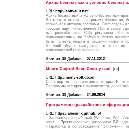
Архив бесплатных и условно-бесплатн
URL:
http://softvault.net/
Архив бесплатных и условно-бесплатных про
Вы можете скачать программы бесплатно, бе
только для авторов программ. Сайт создан д
которые ищут качественное ПО, а также уд
для разработчиков. Сайт регулярно обновл
пользователями, на SoftVault можно добави
быть полезна людям в решении каких-то пр
SoftVault будет находиться в открытом
пользователей гарантировано.
Визитов:
38
Добавлен:
07.11.2012
Много Софта! Весь Софт у нас!
[
ru
]
URL:
http://many-soft.do.am
Софт портал с программами, которые Вы мож
Программы все время обновляются, добавляю
Визитов:
38
Добавлен:
24.09.2014
Программист (разработчик информацио
URL:
https://alesunix.github.io/
- Занимаюсь разработкой (Windows, Web, And
опыт: - Проектирование, разработка БД, адм
Разработка и сопровождение приложений, б