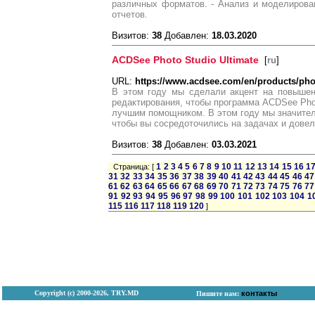
различных форматов. - Анализ и моделирован
отчетов.
Визитов:
38
Добавлен:
18.03.2020
ACDSee Photo Studio Ultimate
[
ru
]
URL:
https://www.acdsee.com/en/products/phot
В этом году мы сделали акцент на повышен
редактирования, чтобы программа ACDSee Phot
лучшим помощником. В этом году мы значите
чтобы вы сосредоточились на задачах и довел
Визитов:
38
Добавлен:
03.03.2021
1
2
3
4
5
6
7
8
9
10
11
12
13
14
15
16
1
Страница: [
31
32
33
34
35
36
37
38
39
40
41
42
43
44
45
46
47
61
62
63
64
65
66
67
68
69
70
71
72
73
74
75
76
77
91
92
93
94
95
96
97
98
99
100
101
102
103
104
1
115
116
117
118
119
120
]
Copyright (с) 2000-2026, TRY.MD
контакты
Пишите нам: