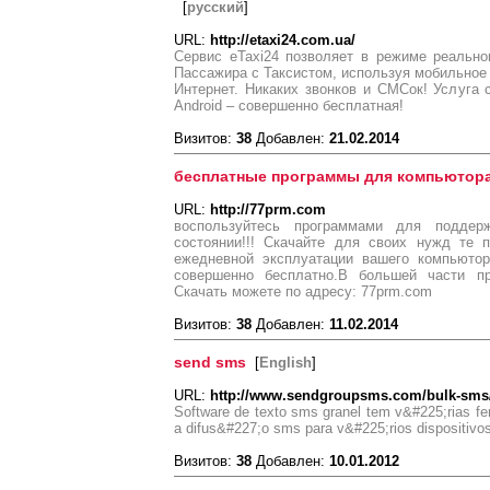
[
русский
]
URL:
http://etaxi24.com.ua/
Сервис eTaxi24 позволяет в режиме реально
Пассажира с Таксистом, используя мобильное
Интернет. Никаких звонков и СМСок! Услуга 
Android – совершенно бесплатная!
Визитов:
38
Добавлен:
21.02.2014
бесплатные программы для компьютора
URL:
http://77prm.com
воспользуйтесь программами для поддер
состоянии!!! Скачайте для своих нужд те 
ежедневной эксплуатации вашего компьюто
совершенно бесплатно.В большей части п
Скачать можете по адресу: 77prm.com
Визитов:
38
Добавлен:
11.02.2014
send sms
[
English
]
URL:
http://www.sendgroupsms.com/bulk-sms
Software de texto sms granel tem v&#225;rias fe
a difus&#227;o sms para v&#225;rios dispositi
Визитов:
38
Добавлен:
10.01.2012