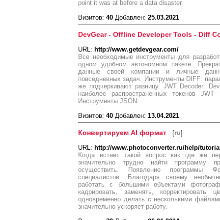
point it was at before a data disaster.
Визитов:
40
Добавлен:
25.03.2021
DevGear - Offline Developer Tools - Diff C
URL:
http://www.getdevgear.com/
Все необходимые инструменты для разработ
одном удобном автономном пакете. Прекра
данные своей компании и личные данн
повседневных задач. Инструменты DIFF: пара
же подчеркивают разницу. JWT Decoder: De
наиболее распространенных токенов JWT
Инструменты JSON.
Визитов:
40
Добавлен:
13.04.2021
Конвертируем AI формат
[
ru
]
URL:
http://www.photoconverter.ru/help/tutoria
Когда встает такой вопрос как где же пе
значительно трудно найти программу 
осуществить. Появление программы Фо
специалистов. Благодаря своему необыч
работать с большими объектами фотограф
кадрировать, заменять, корректировать
одновременно делать с несколькими файлам
значительно ускоряет работу.