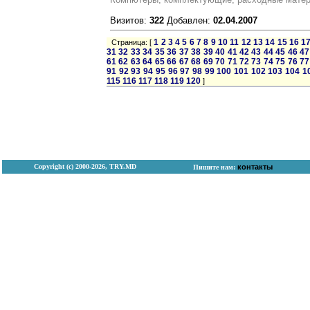
Визитов:
322
Добавлен:
02.04.2007
1
2
3
4
5
6
7
8
9
10
11
12
13
14
15
16
1
Страница: [
31
32
33
34
35
36
37
38
39
40
41
42
43
44
45
46
47
61
62
63
64
65
66
67
68
69
70
71
72
73
74
75
76
77
91
92
93
94
95
96
97
98
99
100
101
102
103
104
1
115
116
117
118
119
120
]
Copyright (с) 2000-2026, TRY.MD
контакты
Пишите нам: