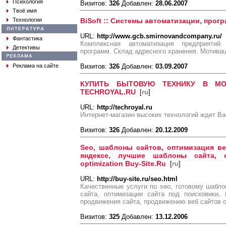
Психология
Визитов:
326
Добавлен:
28.06.2007
Твоё имя
Технологии
BiSoft :: Системы автоматизации, прог
URL:
http://www.gcb.smirnovandcompany.ru/
Фантастика
Комплексная автоматизация предприятий.
Детективы
программ. Склад адресного хранения. Мотивац
Реклама на сайте
Визитов:
326
Добавлен:
03.09.2007
КУПИТЬ БЫТОВУЮ ТЕХНИКУ В МОС
TECHROYAL.RU
[
ru
]
URL:
http://techroyal.ru
Интернет-магазин высоких технологий ждет Ва
Визитов:
326
Добавлен:
20.12.2009
Seo, шаблоны сайтов, оптимизация ве
яндексе, лучшие шаблоны сайта, с
optimization Buy-Site.Ru
[
ru
]
URL:
http://buy-site.ru/seo.html
Качественные услуги по seo, готовому шабл
сайта, оптимизации сайта под поисковики,
продвижения сайта, продвижению веб сайтов от
Визитов:
325
Добавлен:
13.12.2006