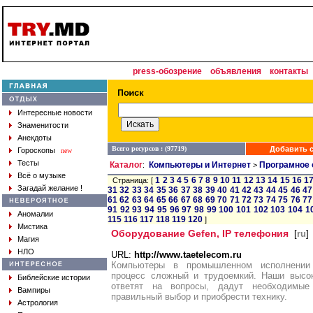
press-обозрение
объявления
контакты
Интересные новости
Знаменитости
Анекдоты
Всего ресурсов : (97719)
Добавить с
Гороскопы
new
Тесты
Каталог
Компьютеры и Интернет
Програмное 
:
>
Всё о музыке
1
2
3
4
5
6
7
8
9
10
11
12
13
14
15
16
1
Страница: [
Загадай желание !
31
32
33
34
35
36
37
38
39
40
41
42
43
44
45
46
47
61
62
63
64
65
66
67
68
69
70
71
72
73
74
75
76
77
91
92
93
94
95
96
97
98
99
100
101
102
103
104
1
Аномалии
115
116
117
118
119
120
]
Мистика
Оборудование Gefen, IP телефония
[
ru
]
Магия
НЛО
URL:
http://www.taetelecom.ru
Компьютеры в промышленном исполнении
процесс сложный и трудоемкий. Наши высо
Библейские истории
ответят на вопросы, дадут необходимые
Вампиры
правильный выбор и приобрести технику.
Астрология