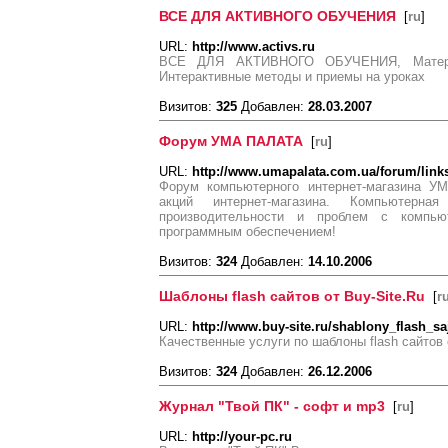
ВСЕ ДЛЯ АКТИВНОГО ОБУЧЕНИЯ
[
ru
]
URL:
http://www.activs.ru
ВСЕ ДЛЯ АКТИВНОГО ОБУЧЕНИЯ, Материа
Интерактивные методы и приемы на уроках
Визитов:
325
Добавлен:
28.03.2007
Форум УМА ПАЛАТА
[
ru
]
URL:
http://www.umapalata.com.ua/forum/link
Форум компьютерного интернет-магазина У
акций интернет-магазина. Компьютерн
производительности и проблем с компь
программным обеспечением!
Визитов:
324
Добавлен:
14.10.2006
Шаблоны flash сайтов от Buy-Site.Ru
[
r
URL:
http://www.buy-site.ru/shablony_flash_sa
Качественные услуги по шаблоны flash сайтов о
Визитов:
324
Добавлен:
26.12.2006
Журнал "Твой ПК" - софт и mp3
[
ru
]
URL:
http://your-pc.ru