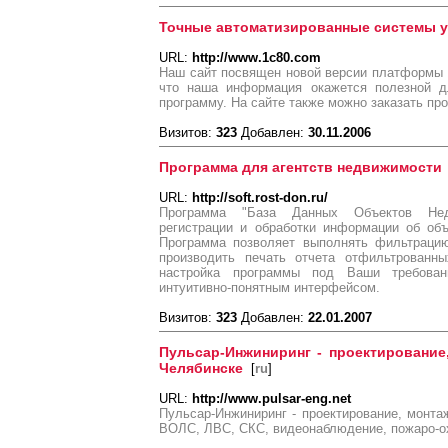
Точные автоматизированные системы 
URL:
http://www.1c80.com
Наш сайт посвящен новой версии платформы 
что наша информация окажется полезной д
программу. На сайте также можно заказать пр
Визитов:
323
Добавлен:
30.11.2006
Программа для агентств недвижимости
URL:
http://soft.rost-don.ru/
Программа "База Данных Объектов Нед
регистрации и обработки информации об объ
Программа позволяет выполнять фильтрацию
производить печать отчета отфильтрованны
настройка программы под Ваши требован
интуитивно-понятным интерфейсом.
Визитов:
323
Добавлен:
22.01.2007
Пульсар-Инжиниринг - проектирование
Челябинске
[
ru
]
URL:
http://www.pulsar-eng.net
Пульсар-Инжиниринг - проектирование, монта
ВОЛС, ЛВС, СКС, видеонаблюдение, пожаро-ох