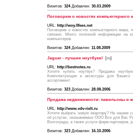
Визитов:
324
Добавлен:
30.03.2009
Поговорим о новостях компьютерного 
URL:
http://woy.0fees.net
Поговорим о новостях компьютерного мира, п
связано. Много полезной информации на к
компьютеров.
Визитов:
324
Добавлен:
11.08.2009
Jaguar - лучшие ноутбуки!
[
ru
]
URL:
http://bestnotes.ru
Хотите купить ноутбук? Продажа ноутбу
Комплектующие и аксессуры для Вашего 
ассортимент.
Визитов:
323
Добавлен:
28.08.2006
Продажа недвижимости: павильоны и 
URL:
http://www.vdv-rielt.ru
Хотите выбрать новую квартиру? На нашем 
об услугах, оказываемых ООО Все для Вас Р
Волгограда, а также услуги фирм-партнеров, 
Визитов:
323
Добавлен:
16.10.2006