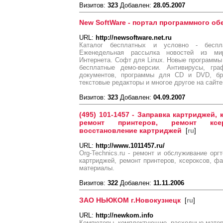
Визитов:
323
Добавлен:
28.05.2007
New SoftWare - портал программного об
URL:
http://newsoftware.net.ru
Каталог бесплатных и условно - беспл
Еженедельная рассылка новостей из ми
Интернета. Софт для Linux. Новые программы 
бесплатные демо-версии. Антивирусы, гра
документов, программы для CD и DVD, бра
текстовые редакторы и многое другое на сайте.
Визитов:
323
Добавлен:
04.09.2007
(495) 101-1457 - Заправка картриджей,
ремонт принтеров, ремонт ксе
восстановление картриджей
[
ru
]
URL:
http://www.1011457.ru/
Org-Technics.ru - ремонт и обслуживание орг
картриджей, ремонт принтеров, ксероксов, 
материалы.
Визитов:
322
Добавлен:
11.11.2006
ЗАО НЬЮКОМ г.Новокузнецк
[
ru
]
URL:
http://newkom.info
Компютеры, комплектующие, расходные матер