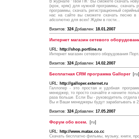
В журнале "Твой ПК" Вы сможете скачать нову
(крэк, кряк) для нужной программы, скачать
программы, скачать регистрационный серийный
нас на сайте вы сможете скачать песню в 
абсолютно для всех! Ждём в гости...
Визитов:
324
Добавлен:
18.01.2007
Интернет магазин сетевого оборудован
URL:
http://shop.portline.ru
Интернет магазин сетевого оборудования Пор
Визитов:
324
Добавлен:
14.02.2007
Бесплатная CRM программа Galloper
[
ru
URL:
http://galloper.externet.ru
Галлопер - это простая и удобная програ
менеджер, то просто скачайте и начните польз
раза больше. Если Вы - руководитель отдела 
Вы и Ваши менеджеры будут зарабатывать в 2
Визитов:
324
Добавлен:
17.05.2007
Форум обо всем.
[
ru
]
URL:
http://www.matax.co.cc
Скачать бесплатно фильмы, музыку, книги, пр