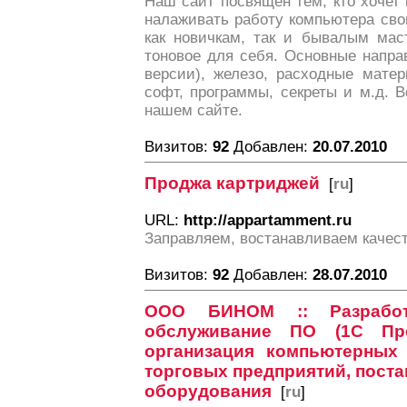
Наш сайт посвящен тем, кто хочет
налаживать работу компьютера сво
как новичкам, так и бывалым мас
тоновое для себя. Основные напра
версии), железо, расходные матер
софт, программы, секреты и м.д. 
нашем сайте.
Визитов:
92
Добавлен:
20.07.2010
Проджа картриджей
[
ru
]
URL:
http://appartamment.ru
Заправляем, востанавливаем качес
Визитов:
92
Добавлен:
28.07.2010
ООО БИНОМ :: Разрабо
обслуживание ПО (1С Пре
организация компьютерных 
торговых предприятий, поста
оборудования
[
ru
]