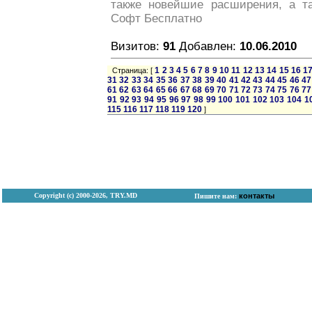
также новейшие расширения, а т
Софт Бесплатно
Визитов:
91
Добавлен:
10.06.2010
1
2
3
4
5
6
7
8
9
10
11
12
13
14
15
16
1
Страница: [
31
32
33
34
35
36
37
38
39
40
41
42
43
44
45
46
47
61
62
63
64
65
66
67
68
69
70
71
72
73
74
75
76
77
91
92
93
94
95
96
97
98
99
100
101
102
103
104
1
115
116
117
118
119
120
]
Copyright (с) 2000-2026, TRY.MD
контакты
Пишите нам: