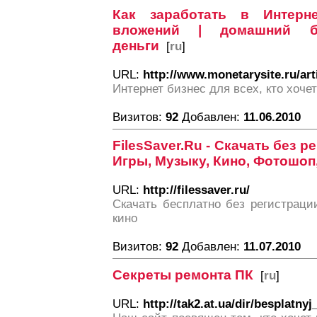
Как заработать в Интерн
вложений | домашний би
деньги
[
ru
]
URL:
http://www.monetarysite.ru/art
Интернет бизнес для всех, кто хоче
Визитов:
92
Добавлен:
11.06.2010
FilesSaver.Ru - Скачать без 
Игры, Музыку, Кино, Фотошоп
URL:
http://filessaver.ru/
Скачать бесплатно без регистраци
кино
Визитов:
92
Добавлен:
11.07.2010
Секреты ремонта ПК
[
ru
]
URL:
http://tak2.at.ua/dir/besplatnyj