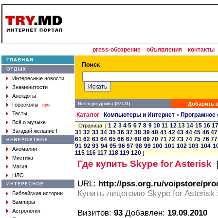
press-обозрение
объявления
контакты
Интересные новости
Знаменитости
Анекдоты
Всего ресурсов : (97721)
Добавить с
Гороскопы
new
Тесты
Каталог
Компьютеры и Интернет
Програмное 
:
>
Всё о музыке
1
2
3
4
5
6
7
8
9
10
11
12
13
14
15
16
1
Страница: [
Загадай желание !
31
32
33
34
35
36
37
38
39
40
41
42
43
44
45
46
47
61
62
63
64
65
66
67
68
69
70
71
72
73
74
75
76
77
91
92
93
94
95
96
97
98
99
100
101
102
103
104
1
Аномалии
115
116
117
118
119
120
]
Мистика
Где купить Skype for Asterisk
Магия
НЛО
URL:
http://pss.org.ru/voipstore/p
Купить лицензию Skype for Asteris
Библейские истории
Вампиры
Астрология
Визитов:
93
Добавлен:
19.09.2010