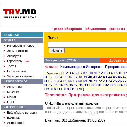
press-обозрение
объявления
контакты
Интересные новости
Знаменитости
Анекдоты
Всего ресурсов : (97718)
Добавить с
Гороскопы
new
Тесты
Каталог
Компьютеры и Интернет
Програмное 
:
>
Всё о музыке
1
2
3
4
5
6
7
8
9
10
11
12
13
14
15
16
1
Страница: [
Загадай желание !
31
32
33
34
35
36
37
38
39
40
41
42
43
44
45
46
47
61
62
63
64
65
66
67
68
69
70
71
72
73
74
75
76
77
91
92
93
94
95
96
97
98
99
100
101
102
103
104
1
Аномалии
115
116
117
118
119
120
]
Мистика
Terminator: Программа для экстренног
Магия
НЛО
URL:
http://www.terminator.ws
Terminator – программа позволяющая в экстре
и не подходя к компьютеру удалить "нежелат
Библейские истории
Вампиры
Визитов:
303
Добавлен:
19.03.2007
Астрология