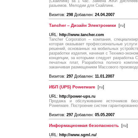
(Скайлинк) за 1 час. Замена ЖКИ дисплеев
разьемов. Мелодии для Скайлинк.
Визитов:
298
Добавлен:
24.04.2007
Tancher – Дизайн Электроники
[
ru
]
URL:
http://www.tancher.com
Tancher Corporation – компания, специализ
которая оказывает профессиональные услуги
решений, основанных на мобильных устройст
разработки изделия, начиная с Технико-эконо
концепции, за которыми следует разработка С
печатных плат, Разработка полного компле
заканчивая размещением Массового производс
Визитов:
297
Добавлен:
11.01.2007
ИБП (UPS) Powerware
[
ru
]
URL:
http://power-ups.ru
Продажа и обслуживание источников бес
Powerware. Построение систем гарантированно
Визитов:
297
Добавлен:
05.05.2007
Информационная безопасность
[
ru
]
URL:
http://www.sgml.ru/