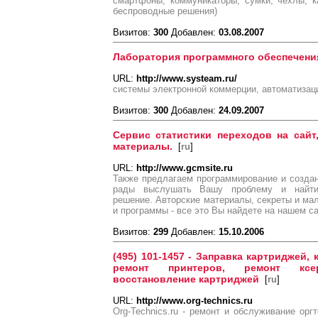
смартфоны, коммуникаторы, сумки, чехлы, к
беспроводные решения)
Визитов:
300
Добавлен:
03.08.2007
Лаборатория программного обеспечени
URL:
http://www.systeam.ru/
системы электронной коммерции, автоматизаци
Визитов:
300
Добавлен:
24.09.2007
Сервис статистики переходов на сайт
материалы.
[
ru
]
URL:
http://www.gcmsite.ru
Также предлагаем программирование и созд
рады выслушать Вашу проблему и найти
решение. Авторские материалы, секреты и мал
и программы - все это Вы найдете на нашем с
Визитов:
299
Добавлен:
15.10.2006
(495) 101-1457 - Заправка картриджей,
ремонт принтеров, ремонт ксе
восстановление картриджей
[
ru
]
URL:
http://www.org-technics.ru
Org-Technics.ru - ремонт и обслуживание орг