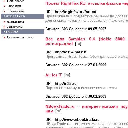
Психология
Проект RightFax.RU, отсылка факсов че
Твоё имя
Технологии
URL:
http://rightfax.ru/forum/
Продвижение и поддержка решений по достав
для специалистов и пользователей Факс систе
Фантастика
Детективы
Визитов:
303
Добавлен:
09.05.2007
Реклама на сайте
Все для Symbian 9.4 (Nokia 5800
регистрации!
[
ru
]
URL:
http://os94.net.ru/
Программы, Игры, Темы, Обои для вашего сма
Визитов:
302
Добавлен:
27.01.2009
All for IT
[
ru
]
URL:
http://r3al.ru
Портал по взлому и безопасности в сети
Визитов:
302
Добавлен:
30.01.2009
NBookTrade.ru - интернет-магазин но
ним
[
ru
]
URL:
http://www.nbooktrade.ru
NBookTrade.ru - интернет-магазин портативно