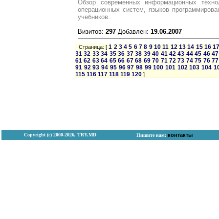
Обзор современных информационных техно
операционных систем, языков программирова
учебников.
Визитов:
297
Добавлен:
19.06.2007
1
2
3
4
5
6
7
8
9
10
11
12
13
14
15
16
1
Страница: [
31
32
33
34
35
36
37
38
39
40
41
42
43
44
45
46
47
61
62
63
64
65
66
67
68
69
70
71
72
73
74
75
76
77
91
92
93
94
95
96
97
98
99
100
101
102
103
104
1
115
116
117
118
119
120
]
Copyright (с) 2000-2026, TRY.MD
контакты
Пишите нам: