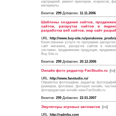
картриджей, ремонт принтеров, ксероксов, 
материалы.
Визитов:
299
Добавлен:
11.11.2006
Шаблоны создания сайтов, продвижен
сайтов, раскрутка сайтов в яндек
разработка веб сайтов, wap сайт разраб
URL:
http://www.buy-site.ru/poiskovoe_prodvi
Качественные услуги по программе раскрутк
сайт магазина, раскрутке сайтов в поиск
системах, продвижению продукции, продвижен
Buy-Site.ru
Визитов:
299
Добавлен:
20.12.2006
Онлайн фото редактор FanStudio.ru
[
ru
]
URL:
http://www.fanstudio.ru/
Обработка фотографии, редактор фотографий
размеров, фотобанк, фотошоп онлайн, частное
фоторедакторе онлайн www.FanStudio.ru
Визитов:
299
Добавлен:
22.01.2007
Эмуляторы игровых автоматов
[
ru
]
URL:
http://radniks.com