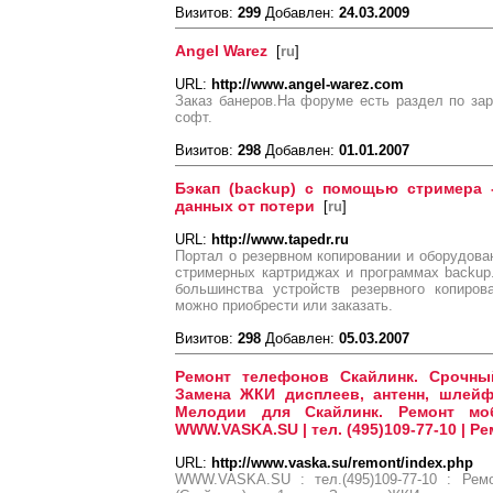
Визитов:
299
Добавлен:
24.03.2009
Angel Warez
[
ru
]
URL:
http://www.angel-warez.com
Заказ банеров.На форуме есть раздел по зар
софт.
Визитов:
298
Добавлен:
01.01.2007
Бэкап (backup) с помощью стримера 
данных от потери
[
ru
]
URL:
http://www.tapedr.ru
Портал о резервном копировании и оборудован
стримерных картриджах и программах backup
большинства устройств резервного копиров
можно приобрести или заказать.
Визитов:
298
Добавлен:
05.03.2007
Ремонт телефонов Скайлинк. Срочный
Замена ЖКИ дисплеев, антенн, шлейф
Мелодии для Скайлинк. Ремонт мо
WWW.VASKA.SU | тел. (495)109-77-10 | Р
URL:
http://www.vaska.su/remont/index.php
WWW.VASKA.SU : тел.(495)109-77-10 : Рем