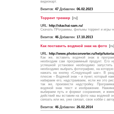
видеокарт.
Визитов:
47
Добавлен:
06.02.2023
Торрент треккер
[
ru
]
URL:
http://skachai-sam.ru/
Скачать ПРограммы, фильмы торрент и игры ч
Визитов:
46
Добавлен:
17.10.2013
Как поставить водяной знак на фото
[
ru
URL:
http://www.photoconverter.ru/help/tutor
Как же, вставить водяной знак в програм
необходим сам программный продукт. Его н
успешной установки необходимо запустить
необходимо выбрать фотографию, на которую
нажать на кнопку «Следующий шаг». В раз
плюсик – Водяной знак – и пункт, который нам
набираем его, надстраиваем, если же это рису
так же, произвести надстройку. Программ
водяной знак текст и изображение. Нажим
выбираем путь и формат сохранения, и жме
действий мы вставим на фото наш водяной зна
связать или же, уже связал, свое хобби с авт
Визитов:
46
Добавлен:
26.02.2014