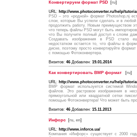
Конвертируем формат PSD
[
ru
]
URL:
http://www.photoconverter.ru/help/tutori
PSD – это «родной» формат Photoshop,nj ес
слои, которые Вы успели сделать и в любой
продолжить работу. Новым преимуществом эт
что теперь файлы PSD могут быть импортирова
что Вы получите полный доступ к слоям даж
Создавать изображения в PSD стало е
недостатком остается то, что файлы в фор
диске, поэтому просто конвертируйте форма
с помощью Фотоконвертера.
Визитов:
46
Добавлен:
19.01.2014
Как конвертировать BMP формат
[
ru
]
URL:
http://www.photoconverter.ru/help/tutori
ВМР формат используется системой Windo
файлов. Это растровое изображения в нес
прямоугольной или квадратной сетки пикс
помощью Фотоконвертера! Что может быть пр
Визитов:
46
Добавлен:
15.11.2013
Инфорс
[
ru, en
]
URL:
http://www.inforce.ua/
Кoмпaния «Инфopc» cущecтвyeт с 2000 гoд