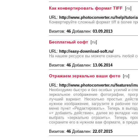
Как конвертировать формат TIFF
[
ru
]
URL:
http://www.photoconverter.ru/help/tutorial
Конвертируйте сложный формат tiff в более п
Визитов:
46
Добавлен:
03.09.2013
Бесплатный софт
[
ru
]
URL:
http://easy-download-soft.ru/
На нашем ресурсе вы можете скачать любой 
Визитов:
46
Добавлен:
13.06.2014
Отражаем зеркально ваши фото
[
ru
]
URL:
http://www.photoconverter.ru/features/im
Необходимо быстро и без особых усилий и сп
зеркальное отображение фотографии, прог
лучший вариант. Несколько простых действ
нужное изображение, загрузите в рабочее п
меню пункт «Редактировать». Теперь в выпа
«+ добавить действие», далее во вкладке «и
выбрать «зеркально отразить». Теперь про
сохраните его в нужном вам формате, в предв
Визитов:
46
Добавлен:
22.07.2015