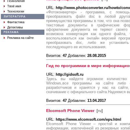
Психология
Твоё имя
URL:
http://www.photoconverter.ru/howto/conv
Технологии
«Фотоконвертер» - программа, с помощ
преобразовать файл doc в любой друго
преимущества программы в том, что она позв
Фантастика
текстовые документы в графические фо
Детективы
оформление документа не теряют своего 
возможна конвертация как одного файла, 
Реклама на сайте
воспользоваться как онлайн версией прогр
преобразовать doc, либо же установит
последующего ее использования.
Визитов:
47
Добавлен:
28.08.2015
Гид по программам в мире информацио
URL:
http://gidsoft.ru
Здесь вы найдете огромное количество
Windows,все программы на сайте либо 
разработчиков и хранятся у нас на сайте
скачивание с официального сайта.Надеемся вы
Визитов:
47
Добавлен:
13.04.2017
Elcomsoft Phone Viewer
[
ru
]
URL:
https://www.elcomsoft.com/epv.html
Elcomsoft Phone Viewer – простой и комп
информации, извлечённой из резервных копи