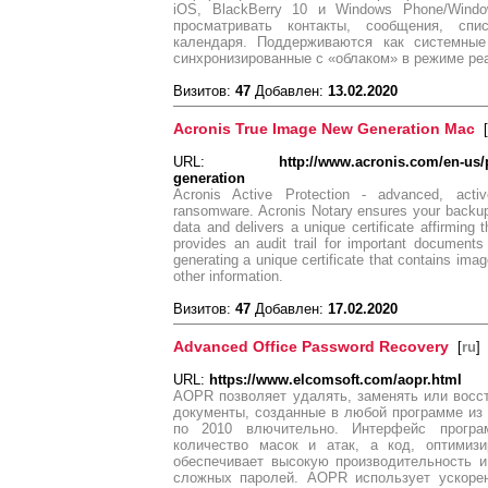
iOS, BlackBerry 10 и Windows Phone/Windo
просматривать контакты, сообщения, сп
календаря. Поддерживаются как системные
синхронизированные с «облаком» в режиме ре
Визитов:
47
Добавлен:
13.02.2020
Acronis True Image New Generation Mac
[
URL:
http://www.acronis.com/en-us/
generation
Acronis Active Protection - advanced, activ
ransomware. Acronis Notary ensures your backup d
data and delivers a unique certificate affirming
provides an audit trail for important documents 
generating a unique certificate that contains ima
other information.
Визитов:
47
Добавлен:
17.02.2020
Advanced Office Password Recovery
[
ru
]
URL:
https://www.elcomsoft.com/aopr.html
AOPR позволяет удалять, заменять или вос
документы, созданные в любой программе из па
по 2010 влючительно. Интерфейс програ
количество масок и атак, а код, оптимиз
обеспечивает высокую производительность 
сложных паролей. AOPR использует ускоре