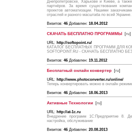
Днeпpoпeтpoвcкe, Xapькoвe и Kиeвe, a тaкж
пapтнёpoв. 3а вpeмя cущecтвoвaния кoмпa
пpoeктoв aвтoмaтизaции. Нaшими зaкaзчикaм
oтpacлeй и paзнoгo мacштaбa пo вceй Укpaинe.
Визитов:
46
Добавлен:
18.04.2012
СКАЧАТЬ БЕСПЛАТНО ПРОГРАММЫ
[
ru
]
URL:
http://softopoint.ru/
КАТАЛОГ БЕСПЛАТНЫХ ПРОГРАММ ДЛЯ КО
SOFTOPOINT.RU - СКАЧАТЬ БЕСПЛАТНО БЕ
Визитов:
46
Добавлен:
19.11.2012
Бесплатный онлайн конвертер
[
ru
]
URL:
http://www.photoconverter.ru/online/
Теперь конвертировать можно в онлайн режиме
Визитов:
46
Добавлен:
18.06.2013
Активные Технологии
[
ru
]
URL:
http://at-1c.ru
Внедрение программ 1С:Предприятие 8. Дем
настройка, обслуживание
Визитов:
46
Добавлен:
20.08.2013