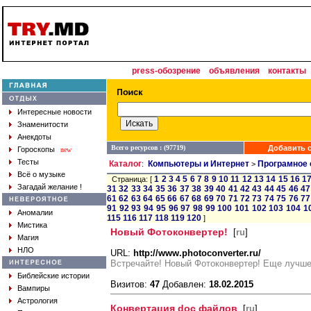
press-обозрение
объявления
контакты
Интересные новости
Знаменитости
Анекдоты
Всего ресурсов : (97719)
Добавить с
Гороскопы
new
Тесты
Каталог
Компьютеры и Интернет
Програмное 
:
>
Всё о музыке
1
2
3
4
5
6
7
8
9
10
11
12
13
14
15
16
1
Страница: [
Загадай желание !
31
32
33
34
35
36
37
38
39
40
41
42
43
44
45
46
47
61
62
63
64
65
66
67
68
69
70
71
72
73
74
75
76
77
91
92
93
94
95
96
97
98
99
100
101
102
103
104
1
Аномалии
115
116
117
118
119
120
]
Мистика
Новый Фотоконвертер!
[
ru
]
Магия
НЛО
URL:
http://www.photoconverter.ru/
Встречайте! Новый Фотоконвертер! Еще лучше
Библейские истории
Визитов:
47
Добавлен:
18.02.2015
Вампиры
Астрология
Конвертация doc файлов
[
ru
]