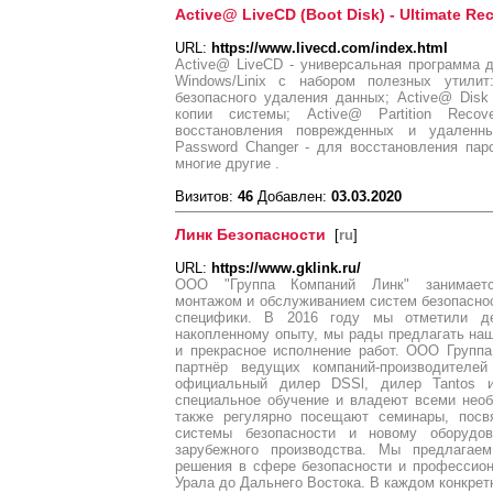
Active@ LiveCD (Boot Disk) - Ultimate Re
URL:
https://www.livecd.com/index.html
Active@ LiveCD - универсальная программа 
Windows/Linix с набором полезных утилит
безопасного удаления данных; Active@ Disk
копии системы; Active@ Partition Rec
восстановления поврежденных и удаленн
Password Changer - для восстановления паро
многие другие .
Визитов:
46
Добавлен:
03.03.2020
Линк Безопасности
[
ru
]
URL:
https://www.gklink.ru/
ООО "Группа Компаний Линк" занимается
монтажом и обслуживанием систем безопаснос
специфики. В 2016 году мы отметили де
накопленному опыту, мы рады предлагать на
и прекрасное исполнение работ. ООО Группа
партнёр ведущих компаний-производителей
официальный дилер DSSl, дилер Tantos 
специальное обучение и владеют всеми нео
также регулярно посещают семинары, посв
системы безопасности и новому оборудов
зарубежного производства. Мы предлагае
решения в сфере безопасности и профессио
Урала до Дальнего Востока. В каждом конкрет