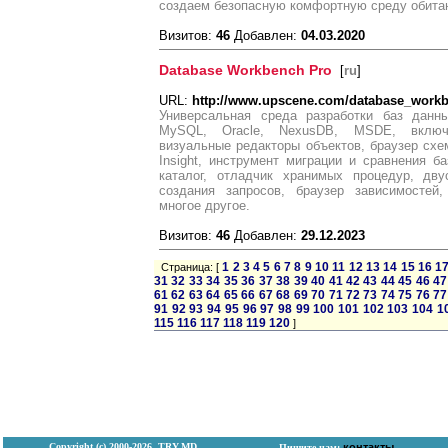
создаем безопасную комфортную среду обита
Визитов:
46
Добавлен:
04.03.2020
Database Workbench Pro
[
ru
]
URL:
http://www.upscene.com/database_work
Универсальная среда разработки баз данных
MySQL, Oracle, NexusDB, MSDE, включ
визуальные редакторы объектов, браузер схе
Insight, инструмент миграции и сравнения 
каталог, отладчик хранимых процедур, дву
создания запросов, браузер зависимостей,
многое другое.
Визитов:
46
Добавлен:
29.12.2023
1
2
3
4
5
6
7
8
9
10
11
12
13
14
15
16
1
Страница: [
31
32
33
34
35
36
37
38
39
40
41
42
43
44
45
46
47
61
62
63
64
65
66
67
68
69
70
71
72
73
74
75
76
77
91
92
93
94
95
96
97
98
99
100
101
102
103
104
1
115
116
117
118
119
120
]
Copyright (с) 2000-2026, TRY.MD
контакты
Пишите нам: