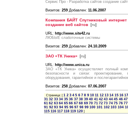
Сервис Про - Разработка сайтов создание сайт
Визитов:
259
Добавлен:
11.06.2007
Компания БАЙТ Спутниковый интернет 
создание веб сайтов
[
ru
]
URL:
http://www.site42.ru
ЛЮБЫЕ слаботочные системы
Визитов:
259
Добавлен:
24.10.2009
ЗАО «ТК Уника»
[
ru
]
URL:
http://www.unica.ru
ЗАО «ТК Уника» осуществляет полный комп
безопасности и связи: проектирование, п
оборудования, гарантийное и послегарантийно
Визитов:
258
Добавлен:
07.06.2007
1
2
3
4
5
6
7
8
9
10
11
12
13
14
15
16
1
Страница: [
31
32
33
34
35
36
37
38
39
40
41
42
43
44
45
46
47
61
62
63
64
65
66
67
68
69
70
71
72
73
74
75
76
77
91
92
93
94
95
96
97
98
99
100
101
102
103
104
1
115
116
117
118
119
120
]