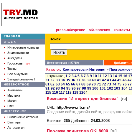
press-обозрение
объявления
контакты
Интересные новости
Знаменитости
Анекдоты
Всего ресурсов : (97719)
Добавить с
Гороскопы
new
Тесты
Каталог
Компьютеры и Интернет
Програмное 
:
>
Всё о музыке
1
2
3
4
5
6
7
8
9
10
11
12
13
14
15
16
1
Страница: [
Загадай желание !
31
32
33
34
35
36
37
38
39
40
41
42
43
44
45
46
47
61
62
63
64
65
66
67
68
69
70
71
72
73
74
75
76
77
91
92
93
94
95
96
97
98
99
100
101
102
103
104
1
Аномалии
115
116
117
118
119
120
]
Мистика
Компания "Интернет для бизнеса"
[
ru
]
Магия
НЛО
URL:
http://www.ifb.ms/
Создание сайта, дизайн сайта, раскрутка сайт
Библейские истории
Визитов:
265
Добавлен:
24.03.2008
Вампиры
Астрология
Продажа принтеров OKI 8600
[
ru
]