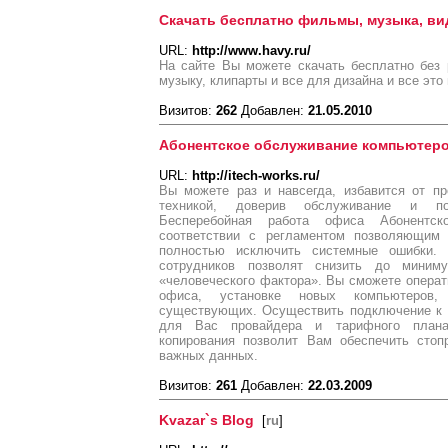
Скачать бесплатно фильмы, музыка, ви
URL:
http://www.havy.ru/
На сайте Вы можете скачать бесплатно без 
музыку, клипарты и все для дизайна и все это
Визитов:
262
Добавлен:
21.05.2010
Абонентское обслуживание компьютеро
URL:
http://itech-works.ru/
Вы можете раз и навсегда, избавится от п
техникой, доверив обслуживание и по
Бесперебойная работа офиса Абонентск
соответствии с регламентом позволяющим 
полностью исключить системные ошибки.
сотрудников позволят снизить до миним
«человеческого фактора». Вы сможете опера
офиса, установке новых компьютеров,
существующих. Осуществить подключение к с
для Вас провайдера и тарифного плана
копирования позволит Вам обеспечить стоп
важных данных.
Визитов:
261
Добавлен:
22.03.2009
Kvazar`s Blog
[
ru
]