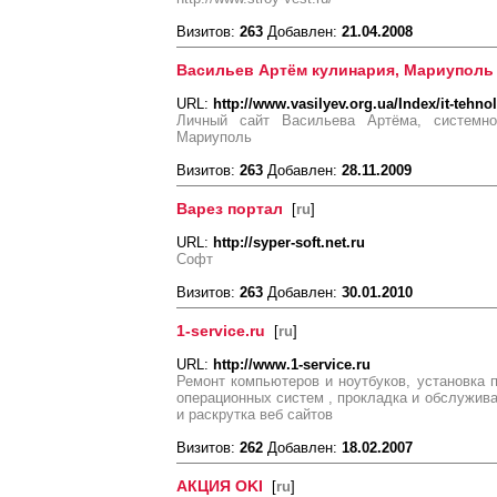
Визитов:
263
Добавлен:
21.04.2008
Васильев Артём кулинария, Мариуполь
URL:
http://www.vasilyev.org.ua/Index/it-tehnol
Личный сайт Васильева Артёма, системное
Мариуполь
Визитов:
263
Добавлен:
28.11.2009
Варез портал
[
ru
]
URL:
http://syper-soft.net.ru
Софт
Визитов:
263
Добавлен:
30.01.2010
1-service.ru
[
ru
]
URL:
http://www.1-service.ru
Ремонт компьютеров и ноутбуков, установка п
операционных систем , прокладка и обслужива
и раскрутка веб сайтов
Визитов:
262
Добавлен:
18.02.2007
АКЦИЯ OKI
[
ru
]