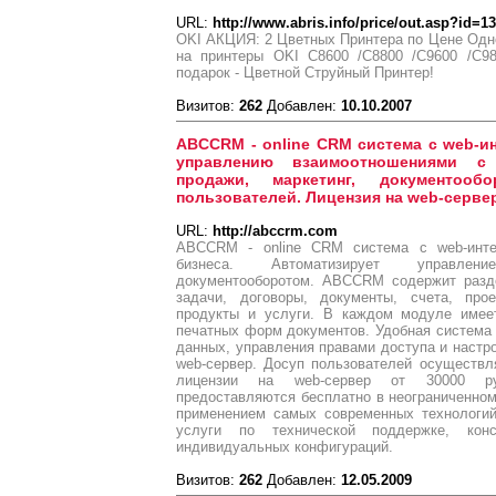
URL:
http://www.abris.info/price/out.asp?id=1
OKI АКЦИЯ: 2 Цветных Принтера по Цене Одно
на принтеры OKI C8600 /C8800 /C9600 /С98
подарок - Цветной Струйный Принтер!
Визитов:
262
Добавлен:
10.10.2007
ABCCRM - online CRM система с web-и
управлению взаимоотношениями с 
продажи, маркетинг, документооб
пользователей. Лицензия на web-сервер
URL:
http://abccrm.com
ABCCRM - online CRM система с web-инт
бизнеса. Автоматизирует управлен
документооборотом. ABCCRM содержит разде
задачи, договоры, документы, счета, прое
продукты и услуги. В каждом модуле имее
печатных форм документов. Удобная система 
данных, управления правами доступа и настро
web-сервер. Досуп пользователей осуществл
лицензии на web-сервер от 30000 руб
предоставляются бесплатно в неограниченном 
применением самых современных технологий
услуги по технической поддержке, конс
индивидуальных конфигураций.
Визитов:
262
Добавлен:
12.05.2009