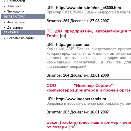
Психология
Твоё имя
URL:
http://www.abris.info/oki_c8600.htm
Технологии
Принтер OKI C8600 - Самый недорогой и комп
Визитов:
264
Добавлен:
27.08.2007
Фантастика
Детективы
ПО для предприятий, автоматизация т
Tools
[
ru
]
Реклама на сайте
URL:
http://gms.com.ua
Компания GMS Service представляет програ
который предназначен для полной автоматизац
анализа деятельности на предприятиях 
необходимых показателей, а так же для
финансовых операций
Визитов:
264
Добавлен:
31.01.2008
ООО "Инженер-Сервис" В
компьютеров,принтеров и прочей оргте
URL:
http://www.ingenerservis.ru
Заправка и восстановление картриджей, уста
Визитов:
263
Добавлен:
16.01.2007
Бэкап (backup) плюс наш стример - ве
от потери
[
ru
]