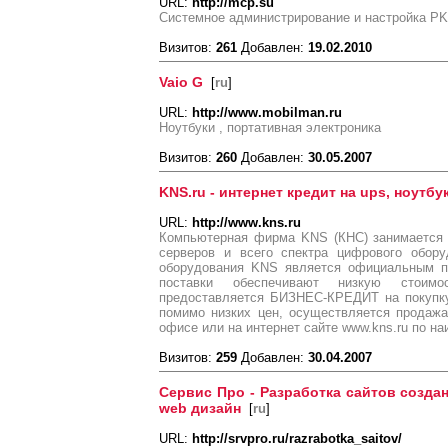
URL:
http://mcp.su
Системное администрирование и настройка PK
Визитов:
261
Добавлен:
19.02.2010
Vaio G
[
ru
]
URL:
http://www.mobilman.ru
Ноутбуки , портативная электроника
Визитов:
260
Добавлен:
30.05.2007
KNS.ru - интернет кредит на ups, ноутб
URL:
http://www.kns.ru
Компьютерная фирма KNS (КНС) занимается 
серверов и всего спектра цифрового обору
оборудования KNS является официальным п
поставки обеспечивают низкую стоимо
предоставляется БИЗНЕС-КРЕДИТ на покупку
помимо низких цен, осуществляется продажа
офисе или на интернет сайте www.kns.ru по н
Визитов:
259
Добавлен:
30.04.2007
Сервис Про - Разработка сайтов созда
web дизайн
[
ru
]
URL:
http://srvpro.ru/razrabotka_saitov/