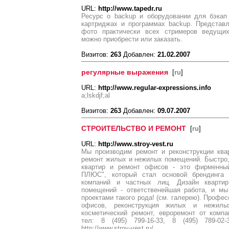
URL:
http://www.tapedr.ru
Ресурс о backup и оборудовании для бэкап 
картриджах и программах backup. Представл
фото практически всех стримеров ведущих
можно приобрести или заказать.
Визитов:
263
Добавлен:
21.02.2007
регулярные выражения
[
ru
]
URL:
http://www.regular-expressions.info
a;lskdjf;al
Визитов:
263
Добавлен:
09.07.2007
СТРОИТЕЛЬСТВО И РЕМОНТ
[
ru
]
URL:
http://www.stroy-vest.ru
Мы производим ремонт и реконструкции ква
ремонт жилых и нежилых помещений. Быстро,
квартир и ремонт офисов - это фирмен
ПЛЮС", который стал основой брендинга
компаний и частных лиц. Дизайн кварти
помещений - ответственейшая работа, и м
проектами такого рода! (см. галерею). Профе
офисов, реконструкция жилых и нежилы
косметический ремонт, евроремонт от к
тел: 8 (495) 799-16-33, 8 (495) 789-02-
http://www.stroy-vest.ru/