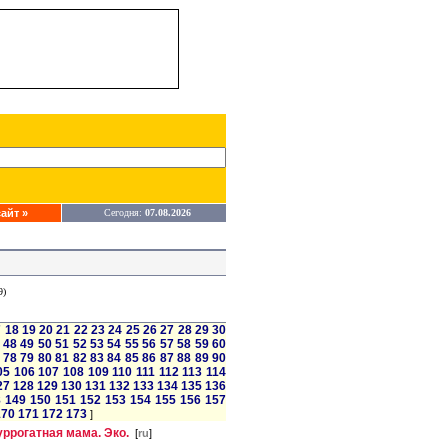
айт »
Сегодня:
07.08.2026
9)
7
18
19
20
21
22
23
24
25
26
27
28
29
30
48
49
50
51
52
53
54
55
56
57
58
59
60
78
79
80
81
82
83
84
85
86
87
88
89
90
05
106
107
108
109
110
111
112
113
114
27
128
129
130
131
132
133
134
135
136
8
149
150
151
152
153
154
155
156
157
170
171
172
173
]
уррогатная мама. Эко.
[
ru
]