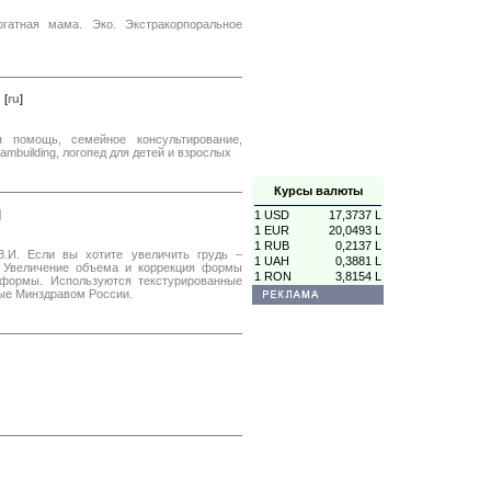
огатная мама. Эко. Экстракорпоральное
[
ru
]
ая помощь, семейное консультирование,
eambuilding, логопед для детей и взрослых
Курсы валюты
]
1 USD
17,3737 L
1 EUR
20,0493 L
1 RUB
0,2137 L
В.И. Если вы хотите увеличить грудь –
1 UAH
0,3881 L
. Увеличение объема и коррекция формы
1 RON
3,8154 L
формы. Используются текстурированные
ые Минздравом России.