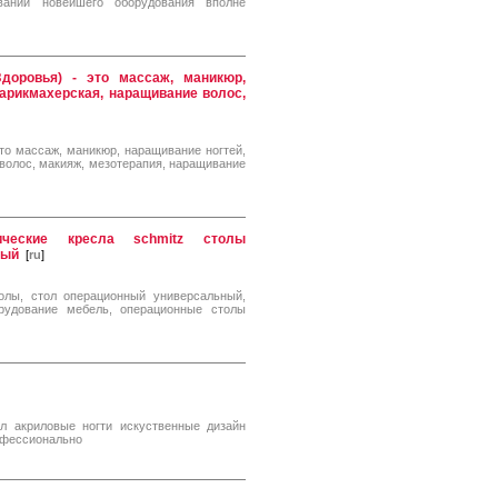
вании новейшего оборудования вполне
доровья) - это массаж, маникюр,
парикмахерская, наращивание волос,
то массаж, маникюр, наращивание ногтей,
волос, макияж, мезотерапия, наращивание
ические кресла schmitz столы
ный
[
ru
]
толы, стол операционный универсальный,
орудование мебель, операционные столы
л акриловые ногти искуственные дизайн
офессионально