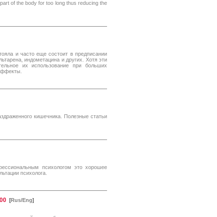
art of the body for too long thus reducing the
тояла и часто еще состоит в предписании
ьтарена, индометацина и других. Хотя эти
тельное их использование при больших
эффекты.
аздраженного кишечника. Полезные статьи
фессиональным психологом это хорошее
льтации психолога.
00
[
Rus/Eng
]