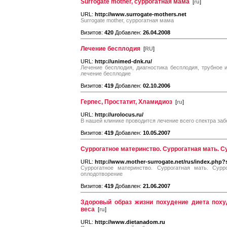
Surrogate mother, суррогатная мама
[
ru
]
URL:
http://www.surrogate-mothers.net
Surrogate mother, суррогатная мама
Визитов:
420
Добавлен:
26.04.2008
Лечение бесплодия
[
RU
]
URL:
http://unimed-dnk.ru/
Лечение бесплодия, диагностика бесплодия, трубное 
лечение бесплодие
Визитов:
419
Добавлен:
02.10.2006
Герпес, Простатит, Хламидиоз
[
ru
]
URL:
http://urolocus.ru/
В нашей клинике проводится лечение всего спектра за
Визитов:
419
Добавлен:
10.05.2007
Суррогатное материнство. Суррогатная мать. С
URL:
http://www.mother-surrogate.net/rus/index.ph
Суррогатное материнство. Суррогатная мать. Сурр
оплодотворение
Визитов:
419
Добавлен:
21.06.2007
Здоровый образ жизни похудение диета поху
веса
[
ru
]
URL:
http://www.dietanadom.ru