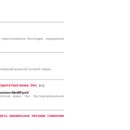
и перитонеальное бесплодие, эндокринное
болеваний мужской половой сферы.
уррогатная мама. Эко.
[
ru
]
p?section=MoWFprxV
огатная мама. Эко. Экстракорпоральное
деть правильное питание снижение