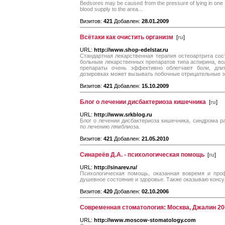
Bedsores may be caused from the pressure of lying in one p
blood supply to the area...
Визитов:
421
Добавлен:
28.01.2009
Всётаки как очистить организм
[
ru
]
URL:
http://www.shop-edelstar.ru
Стандартная лекарственная терапия остеоартрита сос
больным лекарственных препаратов типа аспирина, вол
препараты очень эффективно облегчают боли, дли
дозировках может вызывать побочные отрицательные 
Визитов:
421
Добавлен:
15.10.2009
Блог о лечении дисбактериоза кишечника
[
ru
]
URL:
http://www.srkblog.ru
Блог о лечении дисбактериоза кишечника, синдрома р
по лечению лямблиоза.
Визитов:
421
Добавлен:
21.05.2010
Синареёв Д.А. - психологическая помощь
[
ru
]
URL:
http://sinarev.ru/
Психологическая помощь, оказанная вовремя и про
душевное состояние и здоровье. Также оказываю консу
Визитов:
420
Добавлен:
02.10.2006
Современная стоматология: Москва, Джалин 20
URL:
http://www.moscow-stomatology.com