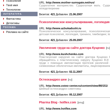
Психология
URL:
http://www.mother-surrogate.net/rus/
Твоё имя
Суррогатное материнство. Суррогатная мать. Сурр
оплодотворение
Технологии
Визитов:
421
Добавлен:
21.06.2007
Фантастика
Психологическое консультирование, логопедия
Детективы
URL:
http://www.azbukadushi.ru
Психологическое консультирование, психологическ
Реклама на сайте
детская психология, логопедия, тренинги, тимбилдинг, t
Визитов:
421
Добавлен:
25.09.2007
Увеличение груди на сайте доктора Кущенко
[
ru
URL:
http://www.kushchenko.com
Пластическая хирургия на сайте доктора Кущенко 
обращайтесь к пластическому хирургу Кущенко В.И
груди с помощью имплантации протезов различной 
силиконовые оболочечные имплантаты, лицензированн
Визитов:
421
Добавлен:
02.11.2007
Остеохандроз шеи
[
ru
]
URL:
http://www.osteo-center.ru/content/view/80/151/
Шейный остеохандроз симптомы
Визитов:
421
Добавлен:
05.12.2007
Pharma Blog - hotflex.com
[
eng
]
URL:
http://www.hotflex.com