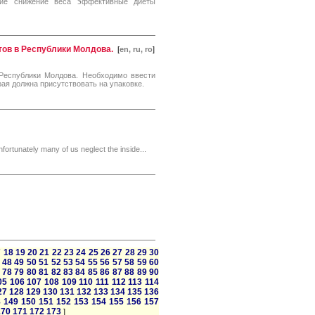
ние снижение веса эффективные диеты
ов в Республики Молдова.
[
en, ru, ro
]
Республики Молдова. Необходимо ввести
рая должна присутствовать на упаковке.
fortunately many of us neglect the inside...
7
18
19
20
21
22
23
24
25
26
27
28
29
30
48
49
50
51
52
53
54
55
56
57
58
59
60
78
79
80
81
82
83
84
85
86
87
88
89
90
05
106
107
108
109
110
111
112
113
114
27
128
129
130
131
132
133
134
135
136
8
149
150
151
152
153
154
155
156
157
170
171
172
173
]