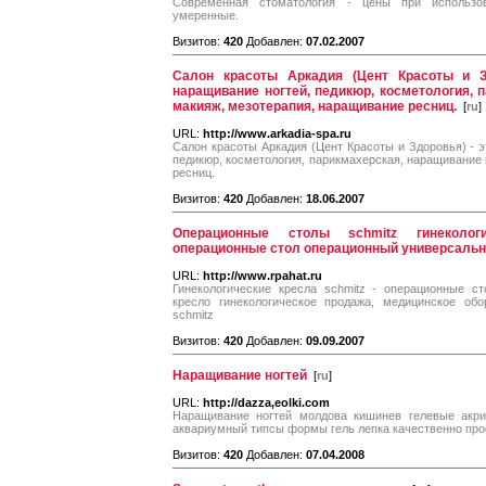
Современная стоматология - цены при использо
умеренные.
Визитов:
420
Добавлен:
07.02.2007
Салон красоты Аркадия (Цент Красоты и З
наращивание ногтей, педикюр, косметология, 
макияж, мезотерапия, наращивание ресниц.
[
ru
]
URL:
http://www.arkadia-spa.ru
Салон красоты Аркадия (Цент Красоты и Здоровья) - э
педикюр, косметология, парикмахерская, наращивание 
ресниц.
Визитов:
420
Добавлен:
18.06.2007
Операционные столы schmitz гинеколог
операционные стол операционный универсаль
URL:
http://www.rpahat.ru
Гинекологические кресла schmitz - операционные с
кресло гинекологическое продажа, медицинское об
schmitz
Визитов:
420
Добавлен:
09.09.2007
Наращивание ногтей
[
ru
]
URL:
http://dazza,eolki.com
Наращивание ногтей молдова кишинев гелевые акри
аквариумный типсы формы гель лепка качественно пр
Визитов:
420
Добавлен:
07.04.2008