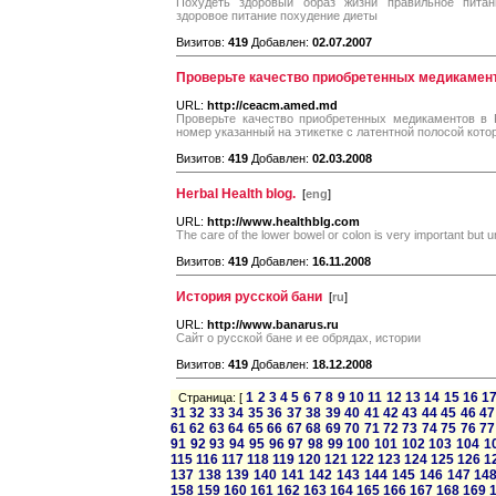
Похудеть здоровый образ жизни правильное пита
здоровое питание похудение диеты
Визитов:
419
Добавлен:
02.07.2007
Проверьте качество приобретенных медикамент
URL:
http://ceacm.amed.md
Проверьте качество приобретенных медикаментов в 
номер указанный на этикетке с латентной полосой кото
Визитов:
419
Добавлен:
02.03.2008
Herbal Health blog.
[
eng
]
URL:
http://www.healthblg.com
The care of the lower bowel or colon is very important but un
Визитов:
419
Добавлен:
16.11.2008
История русской бани
[
ru
]
URL:
http://www.banarus.ru
Сайт о русской бане и ее обрядах, истории
Визитов:
419
Добавлен:
18.12.2008
1
2
3
4
5
6
7
8
9
10
11
12
13
14
15
16
1
Страница: [
31
32
33
34
35
36
37
38
39
40
41
42
43
44
45
46
47
61
62
63
64
65
66
67
68
69
70
71
72
73
74
75
76
77
91
92
93
94
95
96
97
98
99
100
101
102
103
104
1
115
116
117
118
119
120
121
122
123
124
125
126
1
137
138
139
140
141
142
143
144
145
146
147
14
158
159
160
161
162
163
164
165
166
167
168
169