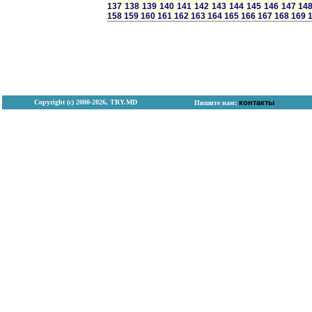
137
138
139
140
141
142
143
144
145
146
147
14
158
159
160
161
162
163
164
165
166
167
168
169
Copyright (с) 2000-2026, TRY.MD
контакты
Пишите нам: