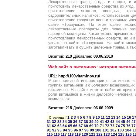
Лекарственные травы, ягоды и плоды, и и
приготовить лекарственные средства из ягод,
приготовление ягодных, овощных, тра
оздоровительных напитков; использование цел
приготовление травяных ванн и травяных чае
сайте «Травушка». На этом сайте можно
лекарственные препараты для лечения раз
народной медицины. Какие можно применять 
приготовления лекарственных средств, но и в
узнать на сайте «Травушка». На сайте можн
заготавливать и сушить целебные травы, а так
Визитов:
219
Добавлен:
09.06.2010
Web сайт о витаминах: история витами
URL:
http://100vitaminov.ru/
Много полезной информации о витаминах и 
группах витаминов и о болезнях возникающих 
витаминов. На сайте можете найти историю 
роли витаминов в жизни делового человека,
комплексах.
Визитов:
218
Добавлен:
06.06.2009
1
2
3
4
5
6
7
8
9
10
11
12
13
14
15
16
1
Страница: [
31
32
33
34
35
36
37
38
39
40
41
42
43
44
45
46
47
61
62
63
64
65
66
67
68
69
70
71
72
73
74
75
76
77
91
92
93
94
95
96
97
98
99
100
101
102
103
104
1
115
116
117
118
119
120
121
122
123
124
125
126
1