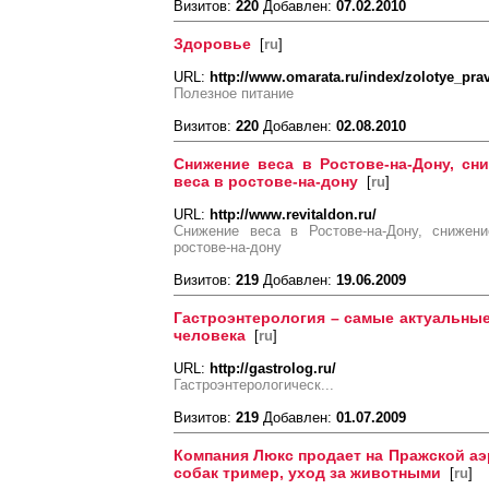
Визитов:
220
Добавлен:
07.02.2010
Здоровье
[
ru
]
URL:
http://www.omarata.ru/index/zolotye_prav
Полезное питание
Визитов:
220
Добавлен:
02.08.2010
Снижение веса в Ростове-на-Дону, сн
веса в ростове-на-дону
[
ru
]
URL:
http://www.revitaldon.ru/
Снижение веса в Ростове-на-Дону, снижен
ростове-на-дону
Визитов:
219
Добавлен:
19.06.2009
Гастроэнтерология – самые актуальные
человека
[
ru
]
URL:
http://gastrolog.ru/
Гастроэнтерологическ...
Визитов:
219
Добавлен:
01.07.2009
Компания Люкс продает на Пражской аэ
собак тример, уход за животными
[
ru
]