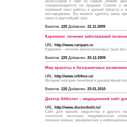
аксессуаров к ним по самым низким цен
специализируется на продаже Слонов и ак
огромный опыт работы в данной области и 
поставщиками. Вы можете сделать заказ пр
заказ в кратчайший срок.
Визитов:
220
Добавлен:
22.11.2009
Карипаин: лечение заболеваний позвон
URL:
http://www.caripain.ru
Карипаин - лечение межпозвонковых грыж без
Визитов:
220
Добавлен:
20.12.2009
Мир красоты и безграничных возможно
URL:
http://www.infi4me.ru/
Интернет-магазин лечебной и декоративной ко
Визитов:
220
Добавлен:
25.01.2010
Доктор Айболит – медицинский сайт дл
URL:
http://www.doctoribolit.ru/
Сайт для врачей, медсестер и другого ме
этиология, патогенез, эпидемиология, кли
лечение кожных, венерических и инфекционны