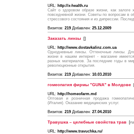
URL:
http://x-health.ru
Сайт о здоровом образе жизни, как залоге 
повседневной жизни. Советы по вопросам в о
стрессового состояния и из дипрессии. Посл
Визитов:
219
Добавлен:
25.12.2009
Заказать линзы
[
]
URL:
http://www.dostavkalinz.com.ua
Однодневные линзы. Оттеночные линзы. Дл
жизни в нашем интернет - магазине имеетс
разных материалов. За последние годы в ми
революционные открытия.
Визитов:
219
Добавлен:
10.03.2010
гомеопатия фирмы "GUNA" в Молдове
URL:
http://homeofarm.md
Оптовая и розничная продажа гомеопати
(Италия). Оказание медицинских услуг.
Визитов:
219
Добавлен:
27.04.2010
Травушка – целебные свойства трав
[
ru
URL:
http://www.travuchka.ru/