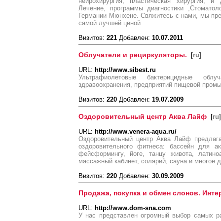
нейрохирургия, пластическая хирургия, и
Лечение, программы диагностики ,Стоматол
Германии Мюнхене. Свяжитесь с нами, мы пр
самой лучшей ценой
Визитов:
221
Добавлен:
10.07.2011
Облучатели и рециркуляторы.
[
ru
]
URL:
http://www.sibest.ru
Ультрафиолетовые бактерицидные обл
здравоохранения, предприятий пищевой промы
Визитов:
220
Добавлен:
19.07.2009
Оздоровительный центр Аква Лайф
[
ru
]
URL:
http://www.venera-aqua.ru/
Оздоровительный центр Аква Лайф предлага
оздоровительного фитнеса: бассейн для ак
фейсформингу, йоге, танцу живота, латино
массажный кабинет, солярий, сауна и многое д
Визитов:
220
Добавлен:
30.09.2009
Продажа, покупка и обмен слонов. Инте
URL:
http://www.dom-sna.com
У нас представлен огромный выбор самых р