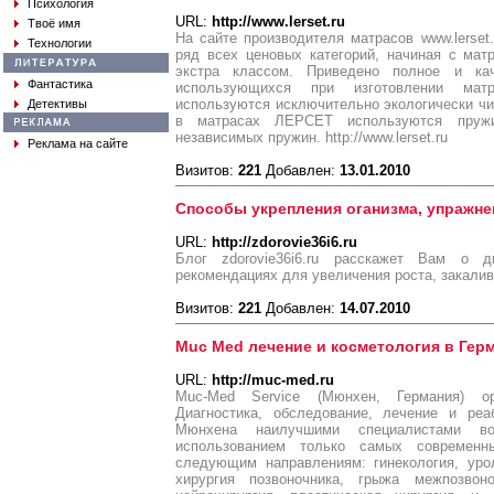
Психология
URL:
http://www.lerset.ru
Твоё имя
На сайте производителя матрасов www.lerse
Технологии
ряд всех ценовых категорий, начиная с мат
экстра классом. Приведено полное и кач
Фантастика
использующихся при изготовлении мат
используются исключительно экологически ч
Детективы
в матрасах ЛЕРСЕТ используются пруж
независимых пружин. http://www.lerset.ru
Реклама на сайте
Визитов:
221
Добавлен:
13.01.2010
Способы укрепления оганизма, упражне
URL:
http://zdorovie36i6.ru
Блог zdorovie36i6.ru расскажет Вам о 
рекомендациях для увеличения роста, закалив
Визитов:
221
Добавлен:
14.07.2010
Muc Med лечение и косметология в Гер
URL:
http://muc-med.ru
Muc-Med Service (Мюнхен, Германия) о
Диагностика, обследование, лечение и реа
Мюнхена наилучшими специалистами в
использованием только самых современ
следующим направлениям: гинекология, урол
хирургия позвоночника, грыжа межпозвоно