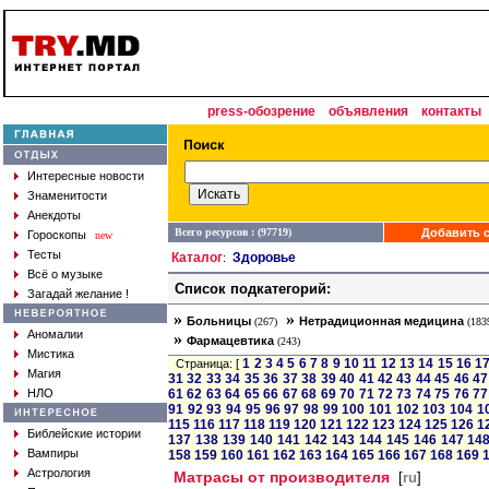
press-обозрение
объявления
контакты
Интересные новости
Знаменитости
Анекдоты
Всего ресурсов : (97719)
Добавить с
Гороскопы
new
Тесты
Каталог
Здоровье
:
Всё о музыке
Список подкатегорий:
Загадай желание !
»
»
Больницы
Нетрадиционная медицина
(267)
(183
Аномалии
»
Фармацевтика
(243)
Мистика
1
2
3
4
5
6
7
8
9
10
11
12
13
14
15
16
1
Страница: [
Магия
31
32
33
34
35
36
37
38
39
40
41
42
43
44
45
46
47
НЛО
61
62
63
64
65
66
67
68
69
70
71
72
73
74
75
76
77
91
92
93
94
95
96
97
98
99
100
101
102
103
104
1
115
116
117
118
119
120
121
122
123
124
125
126
1
Библейские истории
137
138
139
140
141
142
143
144
145
146
147
14
Вампиры
158
159
160
161
162
163
164
165
166
167
168
169
Астрология
Матрасы от производителя
[
ru
]