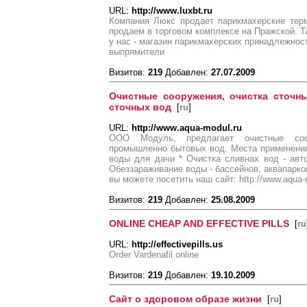
URL:
http://www.luxbt.ru
Компания Люкс продает парикмахерские тер
продаем в торговом комплексе на Пражской. Т
у нас - магазин парикмахерских принадлежнос
выпрямители
Визитов:
219
Добавлен:
27.07.2009
Очистные сооружения, очистка сточ
сточных вод
[
ru
]
URL:
http://www.aqua-modul.ru
ООО Модуль, предлагает очистные соо
промышленно бытовых вод. Места применения
воды для дачи * Очистка сливнах вод - ав
Обеззараживание воды - бассейнов, аквапарк
вы можете посетить наш сайт: http://www.aqua-
Визитов:
219
Добавлен:
25.08.2009
ONLINE CHEAP AND EFFECTIVE PILLS
[
ru
URL:
http://effectivepills.us
Order Vardenafil online
Визитов:
219
Добавлен:
19.10.2009
Сайт о здоровом образе жизни
[
ru
]