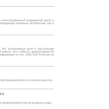
это многопрофильный медицинский центр в
 обладающие огромным авторитетом, как в
 Это эксклюзивные духи в хрустальном
 работы, Это стойкость аромата более 60
нформация по тел. (495) 518-75-28 или на
евой промышленности и салонов красоты.
[
ru
]
в безфильтровой очистки воздуха и воды