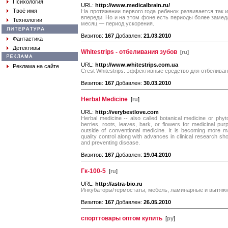
Психология
URL:
http://www.medicalbrain.ru/
Твоё имя
На протяжении первого года ребенок развивается так и
впереди. Но и на этом фоне есть периоды более замедл
Технологии
месяц — период ускорения.
Визитов:
167
Добавлен:
21.03.2010
Фантастика
Детективы
Whitestrips - отбеливания зубов
[
ru
]
URL:
http://www.whitestrips.com.ua
Реклама на сайте
Crest Whitestrips: эффективные средство для отбелива
Визитов:
167
Добавлен:
30.03.2010
Herbal Medicine
[
ru
]
URL:
http://verybestlove.com
Herbal medicine -- also called botanical medicine or phyt
berries, roots, leaves, bark, or flowers for medicinal pu
outside of conventional medicine. It is becoming more 
quality control along with advances in clinical research sho
and preventing disease.
Визитов:
167
Добавлен:
19.04.2010
Гк-100-5
[
ru
]
URL:
http://astra-bio.ru
Инкубаторы/термостаты, мебель, ламинарные и вытяж
Визитов:
167
Добавлен:
26.05.2010
спорттовары оптом купить
[
ру
]