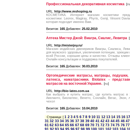
Профессиональная декоративная косметика
[
r
URL:
http://www.mshoping.ru
КОСМЕТИКА. Интернет магазин косметики предл
косметики: Leorex, Magiray, Phyris, Genji, Vinsent Da
которая подходит именно Вам.
Визитов:
165
Добавлен:
25.02.2010
Аптека Мистер Джой: Виагра, Сиалис, Левитра
[
URL:
http://misterjoy.ru/
Магазин индийских дженериков Виагры, Сиалиса, Лев
для мужского здоровья, увеличения потенции, эрекции 
всей России, хорошие цены и качество. Отзывы клиент
Онлайн консультации и поддержка покупателей.
Визитов:
165
Добавлен:
30.03.2010
Ортопедические матрасы, матрацы, подушки,
латекса, наматрасники. Biolatex - предста
матрасов на восточной Украине.
[
ru
]
URL:
http://bio-latex.com.ua
Как выбрать и купить матрас, где купить матрас в 
Авеланто, Биолатекс, Венето, Сонлайн, Вегас, Экон, л
чехол
Визитов:
165
Добавлен:
10.04.2010
1
2
3
4
5
6
7
8
9
10
11
12
13
14
15
16
1
Страница: [
31
32
33
34
35
36
37
38
39
40
41
42
43
44
45
46
47
61
62
63
64
65
66
67
68
69
70
71
72
73
74
75
76
77
91
92
93
94
95
96
97
98
99
100
101
102
103
104
1