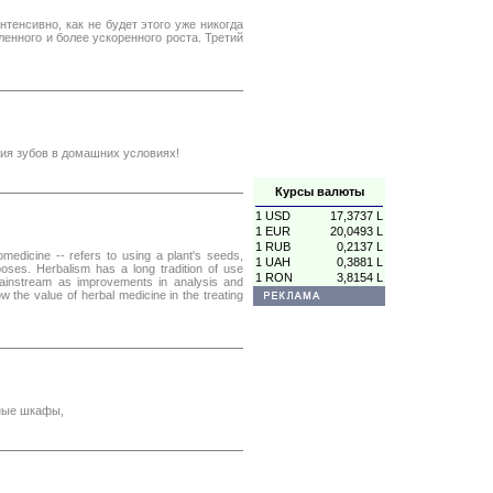
нтенсивно, как не будет этого уже никогда
енного и более ускоренного роста. Третий
ния зубов в домашних условиях!
Курсы валюты
1 USD
17,3737 L
1 EUR
20,0493 L
1 RUB
0,2137 L
omedicine -- refers to using a plant's seeds,
1 UAH
0,3881 L
rposes. Herbalism has a long tradition of use
1 RON
3,8154 L
mainstream as improvements in analysis and
w the value of herbal medicine in the treating
ные шкафы,