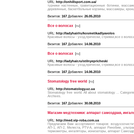
URL:
http://onhillsport.com.ua/
турники настенные, гравитационные ботинки, массаж
деревянные, баскетбольные корзины, массажеры, крон
Визитов:
167
Добавлен:
26.05.2010
Все о волосах
[
ru
]
URL:
http://ladyhair/ru/kosmetikadlyavolos
Красивые волосы - уход,прически, стрижки,все о волос
Визитов:
167
Добавлен:
14.06.2010
Все о волосах
[
ru
]
URL:
http://ladyhair.ru/stilnyepricheski
Красивые волосы - уход,прически, стрижки,все о волос
Визитов:
167
Добавлен:
14.06.2010
Stomatology free world
[
ru
]
URL:
http://stomatology.uz.ua
Stomatology free world. All about stomatology ... Categori
Archives.
Визитов:
167
Добавлен:
30.08.2010
Магазин медтехники: аппарат самоздрав, инга
URL:
http://med.vip-roba.com.ua
Предлагаем Вам ассортимент товаров: воздухоочисти
АП-1, АП-2, Мелеста, PTV-A, аппарат Ринобим, ульт
термометры, ингаляторы, ионизаторы, аппарат Самозд