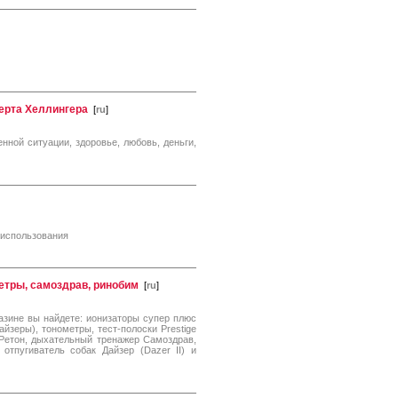
ерта Хеллингера
[
ru
]
нной ситуации, здоровье, любовь, деньги,
 использования
етры, самоздрав, ринобим
[
ru
]
азине вы найдете: ионизаторы супер плюс
йзеры), тонометры, тест-полоски Prestige
 Ретон, дыхательный тренажер Самоздрав,
 отпугиватель собак Дайзер (Dazer II) и