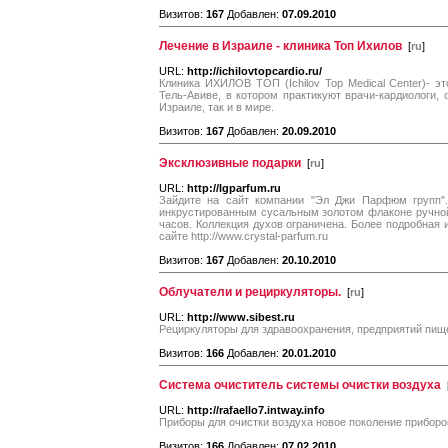
Визитов:
167
Добавлен:
07.09.2010
Лечение в Израиле - клиника Топ Ихилов
[
ru
]
URL:
http://ichilovtopcardio.ru/
Клиника ИХИЛОВ ТОП (Ichilov Top Medical Center)- 
Тель-Авиве, в котором практикуют врачи-кардиологи,
Израиле, так и в мире.
Визитов:
167
Добавлен:
20.09.2010
Эксклюзивные подарки
[
ru
]
URL:
http://lgparfum.ru
Зайдите на сайт компании "Эл Джи Парфюм групп".
инкрустированным сусальным золотом флаконе ручной
часов. Коллекция духов ограничена. Более подробная и
сайте http://www.crystal-parfum.ru
Визитов:
167
Добавлен:
20.10.2010
Облучатели и рециркуляторы.
[
ru
]
URL:
http://www.sibest.ru
Рециркуляторы для здравоохранения, предприятий пищ
Визитов:
166
Добавлен:
20.01.2010
Система очиститель системы очистки воздуха
URL:
http://rafaello7.intway.info
Приборы для очистки воздуха новое поколение приборо
Визитов:
166
Добавлен:
07.02.2010