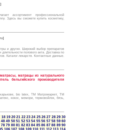
u
]
агает ассортимент профессиональной
vianny. Здесь вы сможете купить косметику,
ru
]
итры и других. Широкий выбор препаратов
и длительности полового акта. Доставка по
ов. Каталог лекарств. Контактные данные.
 матрасы, матрацы из натурального
витель бельгийского производителя
харькове, bio latex, ТМ Матромаркет, ТМ
атекс, кокос, мемори, термовойлок, бязь,
7
18
19
20
21
22
23
24
25
26
27
28
29
30
48
49
50
51
52
53
54
55
56
57
58
59
60
78
79
80
81
82
83
84
85
86
87
88
89
90
05
106
107
108
109
110
111
112
113
114