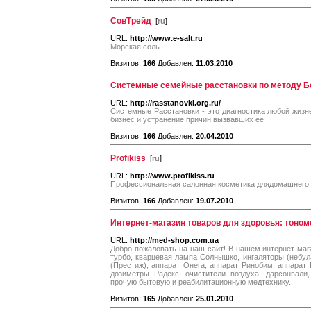
СовТрейд
[
ru
]
URL:
http://www.e-salt.ru
Морская соль
Визитов:
166
Добавлен:
11.03.2010
Системные семейные расстановки по методу Б
URL:
http://rasstanovki.org.ru/
Системные Расстановки - это диагностика любой жизне
бизнес и устранение причин вызвавших её
Визитов:
166
Добавлен:
20.04.2010
Profikiss
[
ru
]
URL:
http://www.profikiss.ru
Профессиональная салонная косметика длядомашнего
Визитов:
166
Добавлен:
19.07.2010
Интернет-магазин товаров для здоровья: тоном
URL:
http://med-shop.com.ua
Добро пожаловать на наш сайт! В нашем интернет-маг
турбо, кварцевая лампа Солнышко, ингаляторы (небула
(Престиж), аппарат Онега, аппарат Ринобим, аппарат
дозиметры Радекс, очистители воздуха, дарсонвали,
прочую бытовую и реабилитационную медтехнику.
Визитов:
165
Добавлен:
25.01.2010