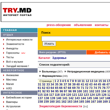
press-обозрение
объявления
контакты
Интересные новости
Знаменитости
Анекдоты
Всего ресурсов : (97721)
Добавить с
Гороскопы
new
Тесты
Каталог
Здоровье
:
Всё о музыке
Список подкатегорий:
Загадай желание !
»
»
Больницы
Нетрадиционная медицина
(267)
(183
»
Аномалии
Фармацевтика
(243)
Мистика
1
2
3
4
5
6
7
8
9
10
11
12
13
14
15
16
1
Страница: [
Магия
31
32
33
34
35
36
37
38
39
40
41
42
43
44
45
46
47
61
62
63
64
65
66
67
68
69
70
71
72
73
74
75
76
77
НЛО
91
92
93
94
95
96
97
98
99
100
101
102
103
104
1
115
116
117
118
119
120
121
122
123
124
125
126
1
Библейские истории
137
138
139
140
141
142
143
144
145
146
147
14
158
159
160
161
162
163
164
165
166
167
168
169
Вампиры
Энциклопедия беременности
Астрология
[
ru
]