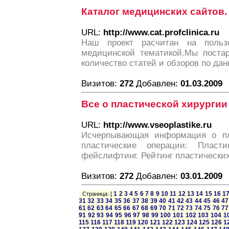
Каталог медицинских сайтов.
URL:
http://www.cat.profclinica.ru
Наш проект расчитан на польз
медицинской тематикой.Мы поста
количество статей и обзоров по дан
Визитов:
272
Добавлен:
01.03.2009
Все о пластической хирургии
URL:
http://www.vseoplastike.ru
Исчерпывающая информация о пла
пластические операции: Пласт
фейслифтинг. Рейтинг пластических
Визитов:
272
Добавлен:
03.01.2009
1
2
3
4
5
6
7
8
9
10
11
12
13
14
15
16
1
Страница: [
31
32
33
34
35
36
37
38
39
40
41
42
43
44
45
46
47
61
62
63
64
65
66
67
68
69
70
71
72
73
74
75
76
77
91
92
93
94
95
96
97
98
99
100
101
102
103
104
1
115
116
117
118
119
120
121
122
123
124
125
126
1