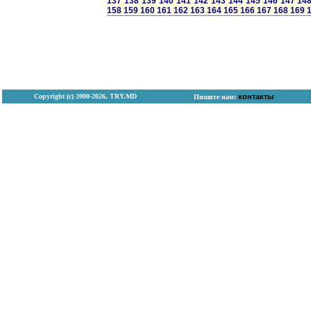
137
138
139
140
141
142
143
144
145
146
147
14
158
159
160
161
162
163
164
165
166
167
168
169
Copyright (с) 2000-2026, TRY.MD
контакты
Пишите нам: