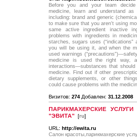
Before you and your team decide
medicine, learn and understand as
including: brand and generic (chemic
to make sure that you aren’t using mo
same active ingredient inactive i
problems with ingredients in medicin
starches, sugars uses (“indications”
you will be using it, and when the m
used warnings (“precautions”)—safet
medicine is used the right way, 
interactions—substances that should
medicine. Find out if other prescrip
dietary supplements, or other thing
could cause problems with the medici
Визитов:
274
Добавлен:
31.12.2008
ПАРИКМАХЕРСКИЕ УСЛУГИ
"ЭВИТА"
[
ru
]
URL:
http://ewita.ru
Салон красоты,парикмахерские усл