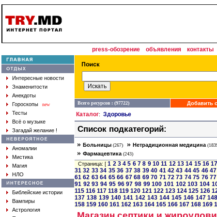
press-обозрение
объявления
контакты
Интересные новости
Знаменитости
Анекдоты
Всего ресурсов : (97722)
Добавить с
Гороскопы
new
Тесты
Каталог
Здоровье
:
Всё о музыке
Список подкатегорий:
Загадай желание !
»
»
Больницы
Нетрадиционная медицина
(267)
(183
Аномалии
»
Фармацевтика
(243)
Мистика
1
2
3
4
5
6
7
8
9
10
11
12
13
14
15
16
1
Страница: [
Магия
31
32
33
34
35
36
37
38
39
40
41
42
43
44
45
46
47
НЛО
61
62
63
64
65
66
67
68
69
70
71
72
73
74
75
76
77
91
92
93
94
95
96
97
98
99
100
101
102
103
104
1
115
116
117
118
119
120
121
122
123
124
125
126
1
Библейские истории
137
138
139
140
141
142
143
144
145
146
147
14
Вампиры
158
159
160
161
162
163
164
165
166
167
168
169
Астрология
Магазин септики и жироулов