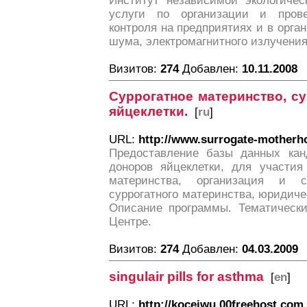
Институт независимой экологичес
услуги по организации и прове
контроля на предприятиях и в орга
шума, электромагнитного излучения
Визитов:
274
Добавлен:
10.11.2008
Суррогатное материнство, су
яйцеклетки.
[
ru
]
URL:
http://www.surrogate-motherh
Предоставление базы данных кан
доноров яйцеклетки, для участия
материнства, организация и с
суррогатного материнства, юридиче
Описание программы. Тематически
Центре.
Визитов:
274
Добавлен:
04.03.2009
singulair pills for asthma
[
en
]
URL:
http://koceiwu.00freehost.com