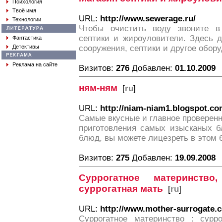
Психология
Твоё имя
URL:
http://www.sewerage.ru/
Технологии
Чтобы очистить воду звоните 
септики и жироуловители. Здесь 
Фантастика
Детективы
сооружения, септики и другое обору
Реклама на сайте
Визитов:
276
Добавлен:
01.10.2009
ням-ням
[
ru
]
URL:
http://niam-niam1.blogspot.co
Самые вкусные и главное проверенн
приготовления самых изысканых б
блюд, вы можете лицезреть в этом 
Визитов:
275
Добавлен:
19.09.2008
Суррогатное материнство
суррогатная мать
[
ru
]
URL:
http://www.mother-surrogate.
Суррогатное материнство : сурро