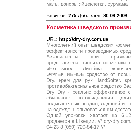
мать, доноры яйцеклетки, сурмама
Визитов:
275
Добавлен:
30.09.2008
Косметика шведского произво
URL:
http://dry-dry.com.ua
Многолетний опыт шведских космет
эффективности производимых средс
безопасности при примене
представлена линейка косметики 
«Excelsior». Линейка вкл
ЭФФЕКТИВНОЕ средство от повыше
Dry, крем для рук HandSofter, кр
противобактериальное средство Bact
Dry Dry - реально эффективное с
обильного потовыделения дли
подмышечных впадин, ладоней и ст
на одежде. Пользоваться им достато
Одной упаковки хватает на 6-1
продается в Швеции. /// dry-dry.com.
04-23 8 (050) 720-84-17 ///