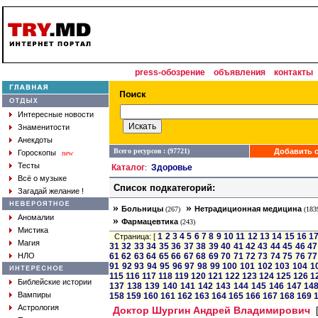
press-обозрение
объявления
контакты
Интересные новости
Знаменитости
Анекдоты
Всего ресурсов : (97721)
Добавить с
Гороскопы
new
Тесты
Каталог
Здоровье
:
Всё о музыке
Список подкатегорий:
Загадай желание !
»
»
Больницы
Нетрадиционная медицина
(267)
(183
Аномалии
»
Фармацевтика
(243)
Мистика
1
2
3
4
5
6
7
8
9
10
11
12
13
14
15
16
1
Страница: [
Магия
31
32
33
34
35
36
37
38
39
40
41
42
43
44
45
46
47
НЛО
61
62
63
64
65
66
67
68
69
70
71
72
73
74
75
76
77
91
92
93
94
95
96
97
98
99
100
101
102
103
104
1
115
116
117
118
119
120
121
122
123
124
125
126
1
Библейские истории
137
138
139
140
141
142
143
144
145
146
147
14
Вампиры
158
159
160
161
162
163
164
165
166
167
168
169
Астрология
Доктор Шургин Андрей Владимирович