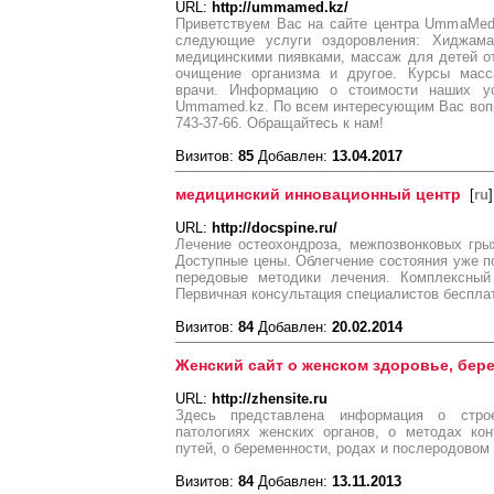
URL:
http://ummamed.kz/
Приветствуем Вас на сайте центра UmmaMed
следующие услуги оздоровления: Хиджама
медицинскими пиявками, массаж для детей от 
очищение организма и другое. Курсы масс
врачи. Информацию о стоимости наших у
Ummamed.kz. По всем интересующим Вас вопр
743-37-66. Обращайтесь к нам!
Визитов:
85
Добавлен:
13.04.2017
медицинский инновационный центр
[
ru
]
URL:
http://docspine.ru/
Лечение остеохондроза, межпозвонковых гры
Доступные цены. Облегчение состояния уже п
передовые методики лечения. Комплексный
Первичная консультация специалистов беспла
Визитов:
84
Добавлен:
20.02.2014
Женский сайт о женском здоровье, бер
URL:
http://zhensite.ru
Здесь представлена информация о стро
патологиях женских органов, о методах ко
путей, о беременности, родах и послеродовом
Визитов:
84
Добавлен:
13.11.2013