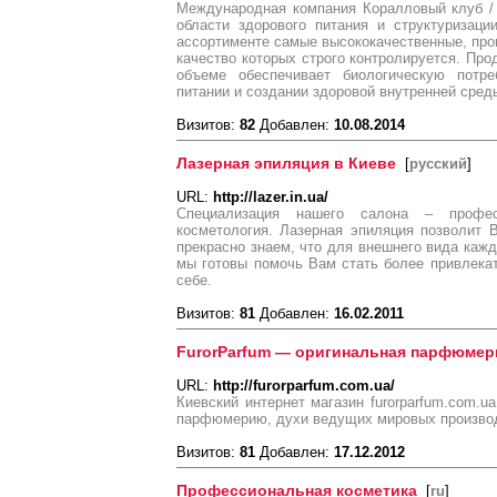
Международная компания Коралловый клуб / C
области здорового питания и структуризаци
ассортименте самые высококачественные, про
качество которых строго контролируется. Про
объеме обеспечивает биологическую потре
питании и создании здоровой внутренней сред
Визитов:
82
Добавлен:
10.08.2014
Лазерная эпиляция в Киеве
[
русский
]
URL:
http://lazer.in.ua/
Специализация нашего салона – профес
косметология. Лазерная эпиляция позволит 
прекрасно знаем, что для внешнего вида кажд
мы готовы помочь Вам стать более привлека
себе.
Визитов:
81
Добавлен:
16.02.2011
FurorParfum — оригинальная парфюмер
URL:
http://furorparfum.com.ua/
Киевский интернет магазин furorparfum.com.u
парфюмерию, духи ведущих мировых произво
Визитов:
81
Добавлен:
17.12.2012
Профессиональная косметика
[
ru
]