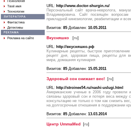
Психология
URL:
http://www.doctor-shurgin.ru/
Твоё имя
Персональный сайт врача-невролога, мануа
Технологии
Владимировича. Сайт посвящён вопросам н
прикладной кинезиологии, реабилитации и всем
Фантастика
Визитов:
85
Добавлен:
10.05.2011
Детективы
Вкусняшко
[
ru
]
Реклама на сайте
URL:
http://вкусняшко.рф
Кулинарные рецепты, быстрое приготовление
рецепт дня, здоровая пища, рецепты для ве
мира, домашняя кулинария
Визитов:
85
Добавлен:
15.05.2011
Здоровый сон снижает вес!
[
ru
]
URL:
http://stroinee54.ru/nashi-uslugi.html
Американские ученые в 2006 году провели и
связаны здоровый сон и потеря веса между 
консультацию не только о том как снизить вес
на долгосрочные отношения в поддержании кр
Визитов:
85
Добавлен:
13.03.2014
Центр UmmaMed
[
ru
]