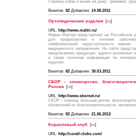
Стрижка собак и кошек на дому. Тримминг, гру
Визитов:
82
Добавлен:
14.08.2011
Ортопедические изделия
[
ru
]
URL:
http://www.maltri.ru/
Фирма Малтри представляет на Российском р
для профилактики и лечения заболева
лимфовенозной недостаточности нижних к
медицинского направления. На сайте предст
предлагаемая продукция, адреса розничных м
а также полезная информация по материал
изделия.
Визитов:
82
Добавлен:
30.03.2011
СБОР - спонсорство, благотворитель
Россия
[
ru
]
URL:
http://www.sbornet.ru/
СБОР – помощь больным детям, благотворите
объявлений по благотворительности, материа
Визитов:
82
Добавлен:
21.06.2012
Коралловый клуб
[
ru
]
URL:
http://corall-clubs.com/