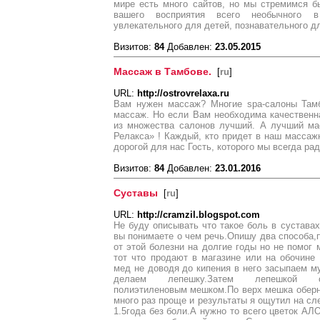
мире есть много сайтов, но мы стремимся 
вашего восприятия всего необычного 
увлекательного для детей, познавательного д
Визитов:
84
Добавлен:
23.05.2015
Массаж в Тамбове.
[
ru
]
URL:
http://ostrovrelaxa.ru
Вам нужен массаж? Многие spa-салоны Тамб
массаж. Но если Вам необходима качественн
из множества салонов лучший. А лучший ма
Релакса» ! Каждый, кто придет в наш массажн
дорогой для нас Гость, которого мы всегда ра
Визитов:
84
Добавлен:
23.01.2016
Суставы
[
ru
]
URL:
http://cramzil.blogspot.com
Не буду описывать что такое боль в суставах
вы понимаете о чем речь.Опишу два способа,
от этой болезни на долгие годы но не помог
тот что продают в магазине или на обочин
мед не доводя до кипения в него засыпаем 
делаем лепешку.Затем лепешкой обв
полиэтиленовым мешком.По верх мешка оберн
много раз проще и результаты я ощутил на с
1.5года без боли.А нужно то всего цветок 