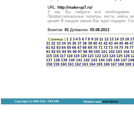
URL:
http://make-up7.ru/
У нас Вы найдете всё необходимое д
Профессиональные палитры, кисти, кейсы в
ценам! В каждом заказе Вас ждёт подарок. Ск
Визитов:
81
Добавлен:
05.08.2013
1
2
3
4
5
6
7
8
9
10
11
12
13
14
15
16
1
Страница: [
31
32
33
34
35
36
37
38
39
40
41
42
43
44
45
46
47
61
62
63
64
65
66
67
68
69
70
71
72
73
74
75
76
77
91
92
93
94
95
96
97
98
99
100
101
102
103
104
1
115
116
117
118
119
120
121
122
123
124
125
126
1
137
138
139
140
141
142
143
144
145
146
147
14
158
159
160
161
162
163
164
165
166
167
168
169
Copyright (с) 2000-2026, TRY.MD
контакты
Пишите нам: