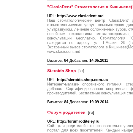
"ClasicDent" Стоматология в Кишиневе
URL:
http://www.clasicdent.md
Наш стоматологический центр "ClasicDent
стоматологических услуг: компьютерная диа
ультразвуком, лечение осложненных зубов, от
новейшим технологиям: металлокерамика, 
консультации бесплатно. Стоматология "C
находится по адресу: ул. Г.Асаки, 29 (Тел
Экстренный вызов стоматолога в Кишиневе(Мол
www.clasicdent.md
Визитов:
84
Добавлен:
14.06.2011
Steroids Shop
[
кг
]
URL:
http://steroids-shop.com.ua
Интернет-магазин спортивного питания, ст
добавок. Сертифицированная спортивная 
производителей, бесплатные консультация спе
Визитов:
84
Добавлен:
19.09.2014
Форум родителей
[
ru
]
URL:
http://forumroditeley.ru
Сайт для родителей это познавательно-увле
портал для всех посетителей. Каждый найдет