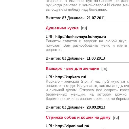
втираешь в больной сустав.Совсем не дав
рук,когда работал с компьютером.И снова м
вы ощутили победу над болезнью.
Визитов:
83
Добавлен:
21.07.2011
Душевная кухня
[
ru
]
URL:
http://dushevnaya-kuhnya.ru
Рецепты салатов и закусок на любой вкус 
поможет Вам разнообразить меню и найти 
рецептов.
Визитов:
83
Добавлен:
11.03.2013
Капкаро - все для женщин
[
ru
]
URL:
http://kupkaro.ru/
Kupkaro - женский блог. У нас публикуются
новинках в моде. Вы узнаете, как выгляедь оч
и сильной духом. Откроем все секреты крас
беременных женщин, на котором можно
беременности и на раннем сроке после береме
Визитов:
83
Добавлен:
20.09.2013
Стрижка собак и кошек на дому
[
ru
]
URL:
http://vipanimal.ru/