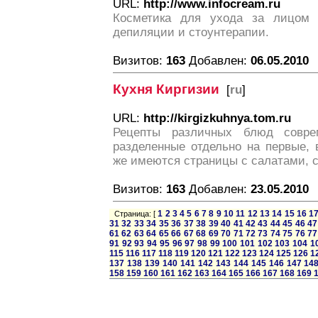
URL:
http://www.infocream.ru
Косметика для ухода за лицом 
депиляции и стоунтерапии.
Визитов:
163
Добавлен:
06.05.2010
Кухня Киргизии
[
ru
]
URL:
http://kirgizkuhnya.tom.ru
Рецепты различных блюд соврем
разделенные отдельно на первые, 
же имеются страницы с салатами,
Визитов:
163
Добавлен:
23.05.2010
1
2
3
4
5
6
7
8
9
10
11
12
13
14
15
16
1
Страница: [
31
32
33
34
35
36
37
38
39
40
41
42
43
44
45
46
47
61
62
63
64
65
66
67
68
69
70
71
72
73
74
75
76
77
91
92
93
94
95
96
97
98
99
100
101
102
103
104
1
115
116
117
118
119
120
121
122
123
124
125
126
1
137
138
139
140
141
142
143
144
145
146
147
14
158
159
160
161
162
163
164
165
166
167
168
169