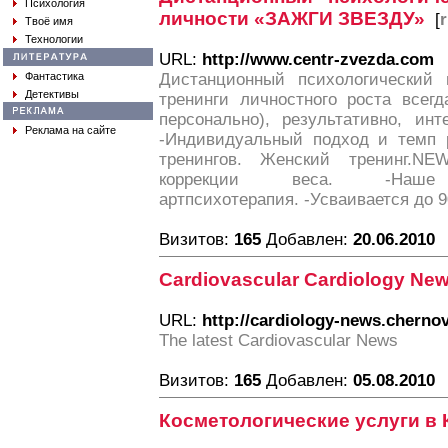
Психология
личности «ЗАЖГИ ЗВЕЗДУ»
[
Твоё имя
Технологии
URL:
http://www.centr-zvezda.com
Фантастика
Дистанционный психологический 
Детективы
тренинги личностного роста всегд
персонально), результативно, инт
Реклама на сайте
-Индивидуальный подход и темп р
тренингов. Женский тренинг.NEW
коррекции веса. -Наше н
артпсихотерапия. -Усваивается до
Визитов:
165
Добавлен:
20.06.2010
Cardiovascular Cardiology New
URL:
http://cardiology-news.chernov
The latest Cardiovascular News
Визитов:
165
Добавлен:
05.08.2010
Косметологические услуги в 