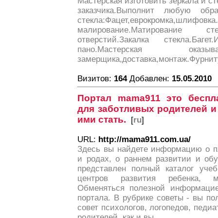
Мастерская изготовить зеркала и ст
заказчика.Выполнит любую обр
стекла:Фацет,еврокромка,шлифовка
малирование.Матирование ст
отверстий.Закалка стекла.Багет
пано.Мастерская оказы
замерщика,доставка,монтаж.Фурниту
Визитов:
164
Добавлен:
15.05.2010
Портал mama911 это беспл
для заботливых родителей и 
ими стать.
[
ru
]
URL:
http://mama911.com.ua/
Здесь вы найдете информацию о п
и родах, о раннем развитии и обу
представлен полный каталог учеб
центров развития ребенка, м
Обменяться полезной информаци
портала. В рубрике советы - вы п
совет психологов, логопедов, педиа
родителей, как и вы.