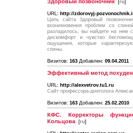
Здоровый позвоночник
[
ru
]
URL:
http://zdorovyj-pozvonochnik.i
Цель сайта Здоровый позвоночни
возникновения проблем со спино
разладилось, вы найдете на нем с
дискомфорт и чувство беспомощн
ощущения, которые характеризую
спины.
Визитов:
163
Добавлен:
09.04.2011
Эффективный метод похуден
URL:
http://alexvetrov.tu1.ru
Сайт профессора-диетолога Алекса
Визитов:
163
Добавлен:
25.02.2010
КФС. Корректоры функцио
Кольцова
[
ru
]