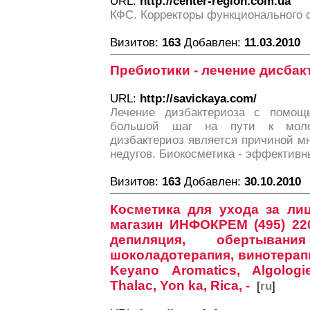
URL:
http://center-region.com.ua
КФС. Корректоры функционального 
Визитов:
163
Добавлен:
11.03.2010
Пребиотики - лечение дисбак
URL:
http://savickaya.com/
Лечение дизбактериоза с помощ
большой шаг на пути к молод
дизбактериоз является причиной м
недугов. Биокосметика - эффективн
Визитов:
163
Добавлен:
30.10.2010
Косметика для ухода за лиц
магазин ИНФОКРЕМ (495) 220
депиляция, обертывания
шоколадотерапия, винотерапи
Keyano Aromatics, Algologi
Thalac, Yon ka, Rica, -
[
ru
]