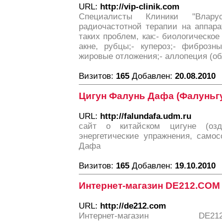
URL:
http://vip-clinik.com
Специалисты Клиники "Влару
радиочастотной терапии на аппара
таких проблем, как:- биологическое 
акне, рубцы;- купероз;- фиброзн
жировые отложения;- аллопеция (об
Визитов:
165
Добавлен:
20.08.2010
Цигун Фалунь Дафа (Фалуньгу
URL:
http://falundafa.udm.ru
cайт о китайском цигуне (оздо
энергетические упражнения, само
Дафа
Визитов:
165
Добавлен:
19.10.2010
Интернет-магазин DE212.COM
URL:
http://de212.com
Интернет-магазин DE