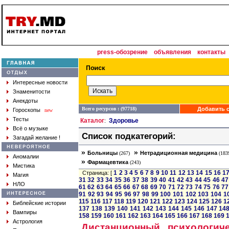
press-обозрение
объявления
контакты
Интересные новости
Знаменитости
Анекдоты
Всего ресурсов : (97718)
Добавить с
Гороскопы
new
Тесты
Каталог
Здоровье
:
Всё о музыке
Список подкатегорий:
Загадай желание !
»
»
Больницы
Нетрадиционная медицина
(267)
(183
Аномалии
»
Фармацевтика
(243)
Мистика
1
2
3
4
5
6
7
8
9
10
11
12
13
14
15
16
1
Страница: [
Магия
31
32
33
34
35
36
37
38
39
40
41
42
43
44
45
46
47
НЛО
61
62
63
64
65
66
67
68
69
70
71
72
73
74
75
76
77
91
92
93
94
95
96
97
98
99
100
101
102
103
104
1
115
116
117
118
119
120
121
122
123
124
125
126
1
Библейские истории
137
138
139
140
141
142
143
144
145
146
147
14
Вампиры
158
159
160
161
162
163
164
165
166
167
168
169
Астрология
Дистанционный психологич